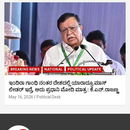
BREAKING NEWS
NATIONAL
POLITICAL UPDATE
ಇಂದಿರಾ ಗಾಂಧಿ ನಂತರ ದೇಶದಲ್ಲಿ ಯಾರಾದ್ರೂ ಮಾಸ್
ಲೀಡರ್ ಇದ್ರೆ, ಅದು ಪ್ರಧಾನಿ ಮೋದಿ ಮಾತ್ರ : ಕೆ.ಎನ್.ರಾಜಣ್ಣ
May 16, 2026
Political Desk