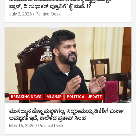
ಪ್ಲಾನ್, ದಿ.ಸುಧಾಕರ್ ಪುತ್ರನಿಗೆ ‘ಕೈ’ ಮಣೆ..!?
July 2, 2026
Political Desk
BREAKING NEWS
MLA/MP
POLITICAL UPDATE
ಮುಸಲ್ಮಾನ ಹೆಣ್ಣು ಮಕ್ಕಳಿಗಲ್ಲ, ಸಿದ್ದರಾಮಯ್ಯ ಡಿಕೆಶಿಗೆ ಬುರ್ಕಾ
ಅವಶ್ಯಕತೆ ಇದೆ, ಕಾಲೆಳೆದ ಪ್ರತಾಪ್ ಸಿಂಹ
May 16, 2026
Political Desk