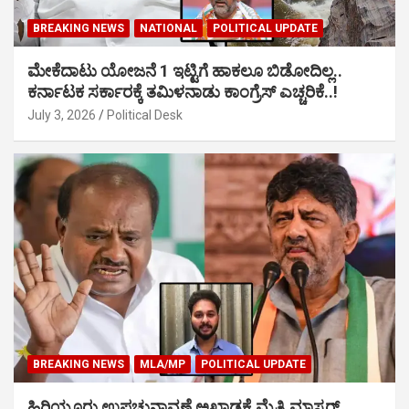
BREAKING NEWS
NATIONAL
POLITICAL UPDATE
ಮೇಕೆದಾಟು ಯೋಜನೆ 1 ಇಟ್ಟಿಗೆ ಹಾಕಲೂ ಬಿಡೋದಿಲ್ಲ..
ಕರ್ನಾಟಕ ಸರ್ಕಾರಕ್ಕೆ ತಮಿಳನಾಡು ಕಾಂಗ್ರೆಸ್ ಎಚ್ಚರಿಕೆ..!
July 3, 2026
Political Desk
BREAKING NEWS
MLA/MP
POLITICAL UPDATE
ಹಿರಿಯೂರು ಉಪಚುನಾವಣೆ ಅಖಾಡಕ್ಕೆ ಮೈತ್ರಿ ಮಾಸ್ಟರ್