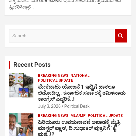
ಪತ್ನಿ ರಿವಾಬಾ ಸೋಲಂಕಿ ಜಡೇಜಾ ಇಂದು ಸಚಿವೆಯಾಗಿ ಪ್ರಮಾಣವಚನ
ಸ್ವೀಕರಿಸಿದ್ದಾರೆ.…
S
e
a
r
c
Recent Posts
h
BREAKING NEWS
NATIONAL
POLITICAL UPDATE
ಮೇಕೆದಾಟು ಯೋಜನೆ 1 ಇಟ್ಟಿಗೆ ಹಾಕಲೂ
ಬಿಡೋದಿಲ್ಲ.. ಕರ್ನಾಟಕ ಸರ್ಕಾರಕ್ಕೆ ತಮಿಳನಾಡು
ಕಾಂಗ್ರೆಸ್ ಎಚ್ಚರಿಕೆ..!
July 3, 2026
Political Desk
BREAKING NEWS
MLA/MP
POLITICAL UPDATE
ಹಿರಿಯೂರು ಉಪಚುನಾವಣೆ ಅಖಾಡಕ್ಕೆ ಮೈತ್ರಿ
ಮಾಸ್ಟರ್ ಪ್ಲಾನ್, ದಿ.ಸುಧಾಕರ್ ಪುತ್ರನಿಗೆ ‘ಕೈ’
ಮಣೆ..!?