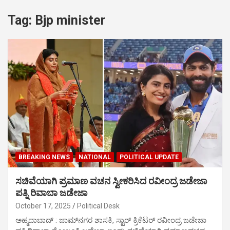
Tag:
Bjp minister
BREAKING NEWS
NATIONAL
POLITICAL UPDATE
ಸಚಿವೆಯಾಗಿ ಪ್ರಮಾಣ ವಚನ ಸ್ವೀಕರಿಸಿದ ರವೀಂದ್ರ ಜಡೇಜಾ
ಪತ್ನಿ ರಿವಾಬಾ ಜಡೇಜಾ
October 17, 2025
Political Desk
ಅಹ್ಮದಾಬಾದ್‌ : ಜಾಮ್‌ನಗರ ಶಾಸಕಿ, ಸ್ಟಾರ್‌ ಕ್ರಿಕೆಟರ್ ರವೀಂದ್ರ ಜಡೇಜಾ