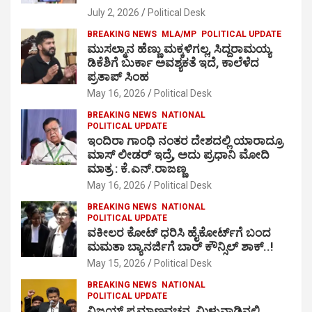
July 2, 2026
Political Desk
BREAKING NEWS
MLA/MP
POLITICAL UPDATE
ಮುಸಲ್ಮಾನ ಹೆಣ್ಣು ಮಕ್ಕಳಿಗಲ್ಲ, ಸಿದ್ದರಾಮಯ್ಯ
ಡಿಕೆಶಿಗೆ ಬುರ್ಕಾ ಅವಶ್ಯಕತೆ ಇದೆ, ಕಾಲೆಳೆದ
ಪ್ರತಾಪ್ ಸಿಂಹ
May 16, 2026
Political Desk
BREAKING NEWS
NATIONAL
POLITICAL UPDATE
ಇಂದಿರಾ ಗಾಂಧಿ ನಂತರ ದೇಶದಲ್ಲಿ ಯಾರಾದ್ರೂ
ಮಾಸ್ ಲೀಡರ್ ಇದ್ರೆ, ಅದು ಪ್ರಧಾನಿ ಮೋದಿ
ಮಾತ್ರ : ಕೆ.ಎನ್.ರಾಜಣ್ಣ
May 16, 2026
Political Desk
BREAKING NEWS
NATIONAL
POLITICAL UPDATE
ವಕೀಲರ ಕೋಟ್ ಧರಿಸಿ ಹೈಕೋರ್ಟ್​ಗೆ ಬಂದ
ಮಮತಾ ಬ್ಯಾನರ್ಜಿಗೆ ಬಾರ್ ಕೌನ್ಸಿಲ್ ಶಾಕ್..!
May 15, 2026
Political Desk
BREAKING NEWS
NATIONAL
POLITICAL UPDATE
ವಿಜಯ್ ಪ್ರಮಾಣವಚನ, ಮಿಳುನಾಡಿನಲ್ಲಿ