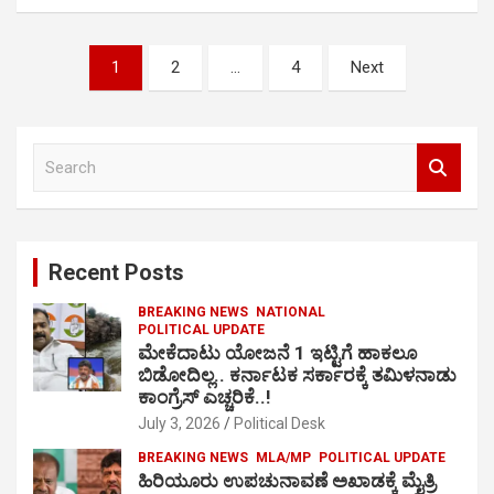
Posts
1
2
…
4
Next
pagination
S
e
a
r
c
Recent Posts
h
BREAKING NEWS
NATIONAL
POLITICAL UPDATE
ಮೇಕೆದಾಟು ಯೋಜನೆ 1 ಇಟ್ಟಿಗೆ ಹಾಕಲೂ
ಬಿಡೋದಿಲ್ಲ.. ಕರ್ನಾಟಕ ಸರ್ಕಾರಕ್ಕೆ ತಮಿಳನಾಡು
ಕಾಂಗ್ರೆಸ್ ಎಚ್ಚರಿಕೆ..!
July 3, 2026
Political Desk
BREAKING NEWS
MLA/MP
POLITICAL UPDATE
ಹಿರಿಯೂರು ಉಪಚುನಾವಣೆ ಅಖಾಡಕ್ಕೆ ಮೈತ್ರಿ