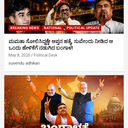
BREAKING NEWS
NATIONAL
POLITICAL UPDATE
ಮಮತಾ ಸೋಲಿಸಿದ್ದಕ್ಕೇ ಆಪ್ತನ ಹತ್ಯೆ, ಸುವೇಂದು ನೀಡಿದ ಆ
ಒಂದು ಹೇಳಿಕೆಗೆ ನಡುಗಿದ ಬಂಗಾಳ!
May 8, 2026
Political Desk
suvendu adhikari