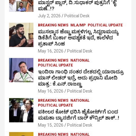
ಮಾಸ್ಟರ್ ಪ್ಲಾನ್, ದಿ.ಸುಧಾಕರ್ ಪುತ್ರನಿಗೆ ‘ಕೈ’
ಮಣೆ..!?
July 2, 2026
Political Desk
BREAKING NEWS
MLA/MP
POLITICAL UPDATE
ಮುಸಲ್ಮಾನ ಹೆಣ್ಣು ಮಕ್ಕಳಿಗಲ್ಲ, ಸಿದ್ದರಾಮಯ್ಯ
ಡಿಕೆಶಿಗೆ ಬುರ್ಕಾ ಅವಶ್ಯಕತೆ ಇದೆ, ಕಾಲೆಳೆದ
ಪ್ರತಾಪ್ ಸಿಂಹ
May 16, 2026
Political Desk
BREAKING NEWS
NATIONAL
POLITICAL UPDATE
ಇಂದಿರಾ ಗಾಂಧಿ ನಂತರ ದೇಶದಲ್ಲಿ ಯಾರಾದ್ರೂ
ಮಾಸ್ ಲೀಡರ್ ಇದ್ರೆ, ಅದು ಪ್ರಧಾನಿ ಮೋದಿ
ಮಾತ್ರ : ಕೆ.ಎನ್.ರಾಜಣ್ಣ
May 16, 2026
Political Desk
BREAKING NEWS
NATIONAL
POLITICAL UPDATE
ವಕೀಲರ ಕೋಟ್ ಧರಿಸಿ ಹೈಕೋರ್ಟ್​ಗೆ ಬಂದ
ಮಮತಾ ಬ್ಯಾನರ್ಜಿಗೆ ಬಾರ್ ಕೌನ್ಸಿಲ್ ಶಾಕ್..!
May 15, 2026
Political Desk
BREAKING NEWS
NATIONAL