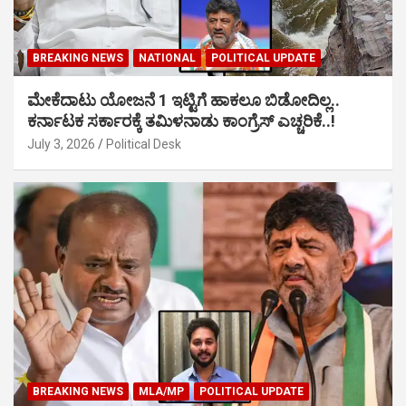
BREAKING NEWS
NATIONAL
POLITICAL UPDATE
ಮೇಕೆದಾಟು ಯೋಜನೆ 1 ಇಟ್ಟಿಗೆ ಹಾಕಲೂ ಬಿಡೋದಿಲ್ಲ..
ಕರ್ನಾಟಕ ಸರ್ಕಾರಕ್ಕೆ ತಮಿಳನಾಡು ಕಾಂಗ್ರೆಸ್ ಎಚ್ಚರಿಕೆ..!
July 3, 2026
Political Desk
BREAKING NEWS
MLA/MP
POLITICAL UPDATE