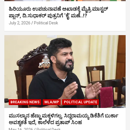
ಹಿರಿಯೂರು ಉಪಚುನಾವಣೆ ಅಖಾಡಕ್ಕೆ ಮೈತ್ರಿ ಮಾಸ್ಟರ್
ಪ್ಲಾನ್, ದಿ.ಸುಧಾಕರ್ ಪುತ್ರನಿಗೆ ‘ಕೈ’ ಮಣೆ..!?
July 2, 2026
Political Desk
BREAKING NEWS
MLA/MP
POLITICAL UPDATE
ಮುಸಲ್ಮಾನ ಹೆಣ್ಣು ಮಕ್ಕಳಿಗಲ್ಲ, ಸಿದ್ದರಾಮಯ್ಯ ಡಿಕೆಶಿಗೆ ಬುರ್ಕಾ
ಅವಶ್ಯಕತೆ ಇದೆ, ಕಾಲೆಳೆದ ಪ್ರತಾಪ್ ಸಿಂಹ
May 16, 2026
Political Desk