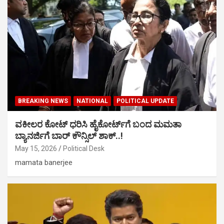
BREAKING NEWS
NATIONAL
POLITICAL UPDATE
ವಕೀಲರ ಕೋಟ್ ಧರಿಸಿ ಹೈಕೋರ್ಟ್​ಗೆ ಬಂದ ಮಮತಾ
ಬ್ಯಾನರ್ಜಿಗೆ ಬಾರ್ ಕೌನ್ಸಿಲ್ ಶಾಕ್..!
May 15, 2026
Political Desk
mamata banerjee