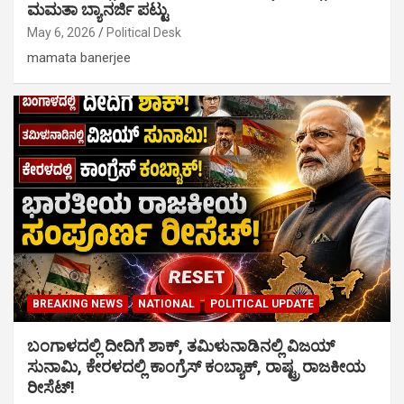
ಮಮತಾ ಬ್ಯಾನರ್ಜಿ ಪಟ್ಟು
May 6, 2026
Political Desk
mamata banerjee
BREAKING NEWS
NATIONAL
POLITICAL UPDATE
ಬಂಗಾಳದಲ್ಲಿ ದೀದಿಗೆ ಶಾಕ್, ತಮಿಳುನಾಡಿನಲ್ಲಿ ವಿಜಯ್
ಸುನಾಮಿ, ಕೇರಳದಲ್ಲಿ ಕಾಂಗ್ರೆಸ್ ಕಂಬ್ಯಾಕ್, ರಾಷ್ಟ್ರ ರಾಜಕೀಯ
ರೀಸೆಟ್!