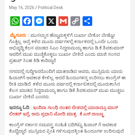
May 16, 2026
Political Desk
W
F
M
X
G
C
S
h
a
es
m
o
h
ಮೈಸೂರು
:
ಮುಸಲ್ಮಾನ ಹೆಣ್ಣುಮಕ್ಕಳಿಗೆ ಬುರ್ಖಾ ಬೇಕೋ ಬೇಡ್ವೋ
at
ce
se
ail
py
ar
ಗೊತ್ತಿಲ್ಲ. ಆದ್ರೆ ಕಳೆದ ಮೂರು ವರ್ಷಗಳಲ್ಲಿ ಕರ್ನಾಕದಲ್ಲಿ ಒಂದೇ ಒಂದು
s
b
n
Li
e
ಅಭಿವೃದ್ಧಿ ಕೆಲಸ ಮಾಡದ ಸಿಎಂ ಸಿದ್ದರಾಮಯ್ಯ ಹಾಗೂ ಡಿ.ಕೆ.ಶಿವಕುಮಾರ್
ಅವರಿಗೆ ಮುಖ ಮುಚ್ಚಿಕೊಳ್ಳಲು ಬುರ್ಖಾ ಬೇಕಿದೆ ಎಂದು ಮಾಜಿ ಸಂಸದ
A
o
g
n
ಪ್ರತಾಪ್ ಸಿಂಹ ಕಿಡಿ ಕಾರಿದ್ದಾರೆ.
p
o
er
k
ನಗರದಲ್ಲಿ ಸುದ್ದಿಗಾರರೊಂದಿಗೆ ಮಾತನಾಡಿದ ಅವರು, ಮುಸ್ಲಿಮರು ಯಾರು
p
k
ಹಿಬಾಜ್‌ಗೆ ಅವಕಾಶ ಕೇಳಿಲ್ಲ. ಆದರೆ ಹಿಂದೂಗಳನ್ನ ಉರಿಸಲು ಕಾಂಗ್ರೆಸ್ ಈ
ರೀತಿ ಮಾಡಿದೆ. ಕಳೆದ ಮೂರು ವರ್ಷದಲ್ಲಿ ಕರ್ನಾಟಕದಲ್ಲಿ ಮೂರುಕಾಸಿನ
ಕೆಲಸ ಮಾಡದ ಸಿದ್ದರಾಮಯ್ಯ ಹಾಗೂ ಡಿಕೆ ಶಿವಕುಮಾರ್‌ ಮುಖ ಮುಚ್ಚಲು
ಬುರ್ಖಾ ಬೇಕಿದೆ ಎಂದರು.
ಇದನ್ನೂ ಓದಿ :
ಇಂದಿರಾ ಗಾಂಧಿ ನಂತರ ದೇಶದಲ್ಲಿ ಯಾರಾದ್ರೂ ಮಾಸ್
ಲೀಡರ್ ಇದ್ರೆ, ಅದು ಪ್ರಧಾನಿ ಮೋದಿ ಮಾತ್ರ : ಕೆ.ಎನ್.ರಾಜಣ್ಣ
ಕಾಂಗ್ರೆಸ್ ಸರ್ಕಾರ ಸಮವಸ್ತ್ರ ಸಂಹಿತೆ ಬದಿಗಿಟ್ಟು ಹಿಜಾಬ್ ಗೆ ಅವಕಾಶ
ಕೊಟ್ಟಿದ್ದಾರೆ. ಮುಸ್ಲಿಮರ ಪ್ರೀತಿ ಗಳಿಸುವುದಕ್ಕಿಂತ ಹಿಂದೂಗಳ‌ ಉರಿಸುವುದೆ