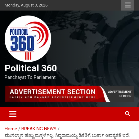
Skip
Monday, August 3, 2026
to
content
Political 360
Panchayat To Parliament
Home
BREAKING NEWS
ಮುಸಲ್ಮಾನ ಹೆಣ್ಣು ಮಕ್ಕಳಿಗಲ್ಲ, ಸಿದ್ದರಾಮಯ್ಯ ಡಿಕೆಶಿಗೆ ಬುರ್ಕಾ ಅವಶ್ಯಕತೆ ಇದೆ,