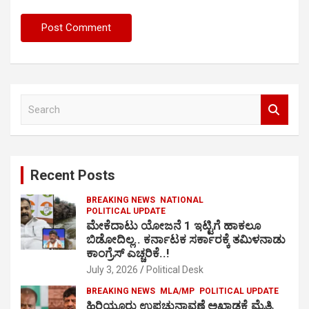
S
e
a
r
c
Recent Posts
h
BREAKING NEWS
NATIONAL
POLITICAL UPDATE
ಮೇಕೆದಾಟು ಯೋಜನೆ 1 ಇಟ್ಟಿಗೆ ಹಾಕಲೂ
ಬಿಡೋದಿಲ್ಲ.. ಕರ್ನಾಟಕ ಸರ್ಕಾರಕ್ಕೆ ತಮಿಳನಾಡು
ಕಾಂಗ್ರೆಸ್ ಎಚ್ಚರಿಕೆ..!
July 3, 2026
Political Desk
BREAKING NEWS
MLA/MP
POLITICAL UPDATE
ಹಿರಿಯೂರು ಉಪಚುನಾವಣೆ ಅಖಾಡಕ್ಕೆ ಮೈತ್ರಿ