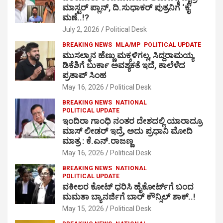
ಮಾಸ್ಟರ್ ಪ್ಲಾನ್, ದಿ.ಸುಧಾಕರ್ ಪುತ್ರನಿಗೆ ‘ಕೈ’
ಮಣೆ..!?
July 2, 2026
Political Desk
BREAKING NEWS
MLA/MP
POLITICAL UPDATE
ಮುಸಲ್ಮಾನ ಹೆಣ್ಣು ಮಕ್ಕಳಿಗಲ್ಲ, ಸಿದ್ದರಾಮಯ್ಯ
ಡಿಕೆಶಿಗೆ ಬುರ್ಕಾ ಅವಶ್ಯಕತೆ ಇದೆ, ಕಾಲೆಳೆದ
ಪ್ರತಾಪ್ ಸಿಂಹ
May 16, 2026
Political Desk
BREAKING NEWS
NATIONAL
POLITICAL UPDATE
ಇಂದಿರಾ ಗಾಂಧಿ ನಂತರ ದೇಶದಲ್ಲಿ ಯಾರಾದ್ರೂ
ಮಾಸ್ ಲೀಡರ್ ಇದ್ರೆ, ಅದು ಪ್ರಧಾನಿ ಮೋದಿ
ಮಾತ್ರ : ಕೆ.ಎನ್.ರಾಜಣ್ಣ
May 16, 2026
Political Desk
BREAKING NEWS
NATIONAL
POLITICAL UPDATE
ವಕೀಲರ ಕೋಟ್ ಧರಿಸಿ ಹೈಕೋರ್ಟ್​ಗೆ ಬಂದ
ಮಮತಾ ಬ್ಯಾನರ್ಜಿಗೆ ಬಾರ್ ಕೌನ್ಸಿಲ್ ಶಾಕ್..!
May 15, 2026
Political Desk