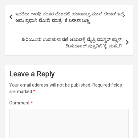
A
o
g
n
Post
p
o
er
k
ಇಂದಿರಾ ಗಾಂಧಿ ನಂತರ ದೇಶದಲ್ಲಿ ಯಾರಾದ್ರೂ ಮಾಸ್ ಲೀಡರ್ ಇದ್ರೆ,
navigation
ಅದು ಪ್ರಧಾನಿ ಮೋದಿ ಮಾತ್ರ : ಕೆ.ಎನ್.ರಾಜಣ್ಣ
p
k
ಹಿರಿಯೂರು ಉಪಚುನಾವಣೆ ಅಖಾಡಕ್ಕೆ ಮೈತ್ರಿ ಮಾಸ್ಟರ್ ಪ್ಲಾನ್,
ದಿ.ಸುಧಾಕರ್ ಪುತ್ರನಿಗೆ ‘ಕೈ’ ಮಣೆ..!?
Leave a Reply
Your email address will not be published.
Required fields
are marked
*
Comment
*