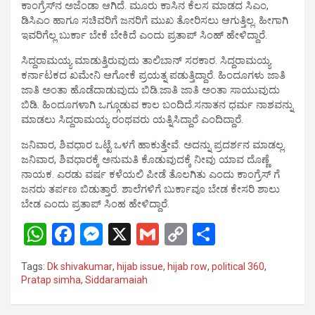
ಕಾಂಗ್ರೆಸ್‌ನ ಅಜೆಂಡಾ ಆಗಿದೆ. ಮೂರು ಕಾಸಿನ ಕೆಲಸ ಮಾಡದ ಸಿಎಂ,
ಡಿಸಿಎಂ ಹಾಗೂ ಸಚಿವರಿಗೆ ಜನರಿಗೆ ಮುಖ ತೋರಿಸಲು ಆಗುತ್ತಿಲ್ಲ. ಹೀಗಾಗಿ
ಇವರಿಗೆಲ್ಲ ಬುರ್ಕಾ ಬೇಕೆ ಬೇಕಿದೆ ಎಂದು ಪ್ರತಾಪ್ ಸಿಂಹ್ ಹೇಳಿದ್ದಾರೆ.
ಸಿದ್ದರಾಮಯ್ಯ ಮಾಡುತ್ತಿರುವುದು ತಾಲಿಬಾನ್ ಸರಕಾರ. ಸಿದ್ದರಾಮಯ್ಯ
ಕರ್ನಾಟಕದ ಖಮೇನಿ ಆಗೋಕೆ ಪ್ರಯತ್ನ ಪಡುತ್ತಿದ್ದಾರೆ. ಹಿಂದೂಗಳು ಜಾತಿ
ಜಾತಿ ಅಂತಾ ಹೊಡೆದಾಡುವುದು ಬಿಡಿ.ಜಾತಿ ಜಾತಿ ಅಂತಾ ಸಾಯುವುದು
ಬಿಡಿ. ಹಿಂದೂಗಳಾಗಿ ಒಗ್ಗೂಡುವ ಕಾಲ ಬಂದಿದೆ.ಸನಾತನ ಧರ್ಮ ನಾಶವನ್ನು
ಮಾಡಲು ಸಿದ್ದರಾಮಯ್ಯ ರಂಥವರು ಯತ್ನಿಸಿದ್ದಾರೆ ಎಂದಿದ್ದಾರೆ.
ಜನಿವಾರ, ಶಿವಧಾರ ಒಟ್ಟೆ ಒಳಗೆ ಹಾಕುತ್ತೇವೆ. ಅದನ್ನು ಪ್ರದರ್ಶನ ಮಾಡಲ್ಲ.
ಜನಿವಾರ, ಶಿವಧಾರಕ್ಕೆ ಅನುಮತಿ ಕೊಡುವುದಕ್ಕೆ ನೀವು ಯಾವ ದೊಣ್ಣೆ
ನಾಯಕ. ಎರಡು ವರ್ಷ ಕಳೆಯಲಿ ಪೀಡೆ ತೊಲಗಿತು ಎಂದು ಕಾಂಗ್ರೆಸ್ ಗೆ
ಜನರು ತರ್ಪಣ ಬಿಡುತ್ತಾರೆ. ಶಾಲೆಗಳಿಗೆ ಬುರ್ಕಾವೂ ಬೇಡ ಕೇಸರಿ ಶಾಲು
ಬೇಡ ಎಂದು ಪ್ರತಾಪ್ ಸಿಂಹ ಹೇಳಿದ್ದಾರೆ.
W
F
M
X
G
C
S
h
a
es
m
o
h
Tags:
Dk shivakumar
,
hijab issue
,
hijab row
,
political 360
,
at
ce
se
ail
py
ar
Pratap simha
,
Siddaramaiah
s
b
n
Li
e