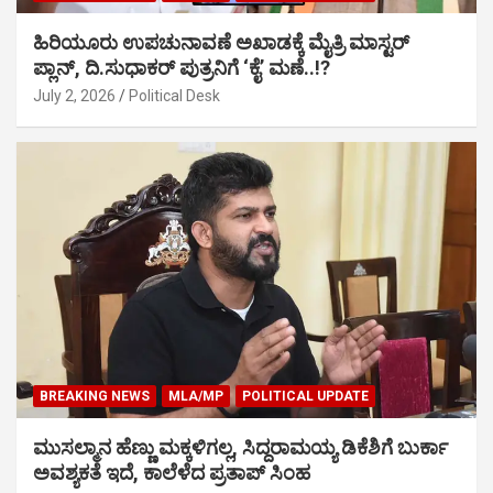
ಹಿರಿಯೂರು ಉಪಚುನಾವಣೆ ಅಖಾಡಕ್ಕೆ ಮೈತ್ರಿ ಮಾಸ್ಟರ್
ಪ್ಲಾನ್, ದಿ.ಸುಧಾಕರ್ ಪುತ್ರನಿಗೆ ‘ಕೈ’ ಮಣೆ..!?
July 2, 2026
Political Desk
BREAKING NEWS
MLA/MP
POLITICAL UPDATE
ಮುಸಲ್ಮಾನ ಹೆಣ್ಣು ಮಕ್ಕಳಿಗಲ್ಲ, ಸಿದ್ದರಾಮಯ್ಯ ಡಿಕೆಶಿಗೆ ಬುರ್ಕಾ
ಅವಶ್ಯಕತೆ ಇದೆ, ಕಾಲೆಳೆದ ಪ್ರತಾಪ್ ಸಿಂಹ