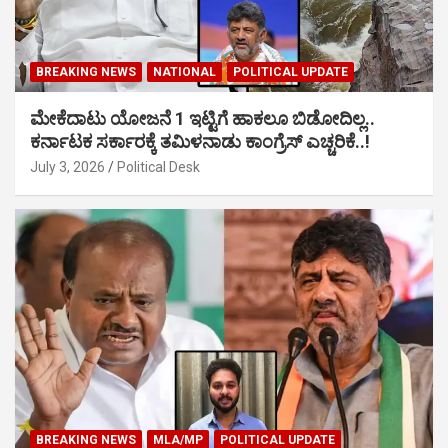
BREAKING NEWS
NATIONAL
POLITICAL UPDATE
ಮೇಕೆದಾಟು ಯೋಜನೆ 1 ಇಟ್ಟಿಗೆ ಹಾಕಲೂ ಬಿಡೋದಿಲ್ಲ..
ಕರ್ನಾಟಕ ಸರ್ಕಾರಕ್ಕೆ ತಮಿಳನಾಡು ಕಾಂಗ್ರೆಸ್ ಎಚ್ಚರಿಕೆ..!
July 3, 2026
Political Desk
BREAKING NEWS
MLA/MP
POLITICAL UPDATE