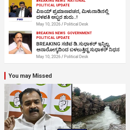
BREAKING NEWS
NATIONAL
POLITICAL UPDATE
ವಿಜಯ್ ಪ್ರಮಾಣವಚನ, ಮಿಳುನಾಡಿನಲ್ಲಿ
ದಳಪತಿ ಅಬ್ಬರ ಶುರು..!
May 10, 2026
Political Desk
BREAKING NEWS
GOVERNMENT
POLITICAL UPDATE
BREAKING ಸಚಿವ ಡಿ.ಸುಧಾಕರ್ ಇನ್ನಿಲ್ಲ,
ಅನಾರೋಗ್ಯದಿಂದ ಬಳಲುತ್ತಿದ್ದ ಸುಧಾಕರ್ ನಿಧನ
May 10, 2026
Political Desk
You may Missed