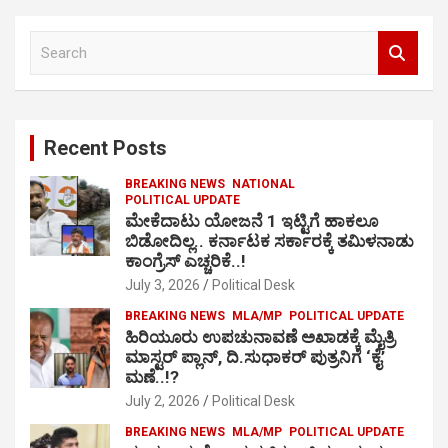
S
e
a
r
c
Recent Posts
h
BREAKING NEWS
NATIONAL
POLITICAL UPDATE
ಮೇಕೆದಾಟು ಯೋಜನೆ 1 ಇಟ್ಟಿಗೆ ಹಾಕಲೂ
ಬಿಡೋದಿಲ್ಲ.. ಕರ್ನಾಟಕ ಸರ್ಕಾರಕ್ಕೆ ತಮಿಳನಾಡು
ಕಾಂಗ್ರೆಸ್ ಎಚ್ಚರಿಕೆ..!
July 3, 2026
Political Desk
BREAKING NEWS
MLA/MP
POLITICAL UPDATE
ಹಿರಿಯೂರು ಉಪಚುನಾವಣೆ ಅಖಾಡಕ್ಕೆ ಮೈತ್ರಿ
ಮಾಸ್ಟರ್ ಪ್ಲಾನ್, ದಿ.ಸುಧಾಕರ್ ಪುತ್ರನಿಗೆ ‘ಕೈ’
ಮಣೆ..!?
July 2, 2026
Political Desk
BREAKING NEWS
MLA/MP
POLITICAL UPDATE