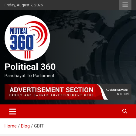
Skip
Friday, August 7, 2026
to
content
Political 360
Panchayat To Parliament
Home
Blog
GBIT