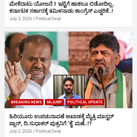
ಮೇಕೆದಾಟು ಯೋಜನೆ 1 ಇಟ್ಟಿಗೆ ಹಾಕಲೂ ಬಿಡೋದಿಲ್ಲ..
ಕರ್ನಾಟಕ ಸರ್ಕಾರಕ್ಕೆ ತಮಿಳನಾಡು ಕಾಂಗ್ರೆಸ್ ಎಚ್ಚರಿಕೆ..!
July 3, 2026
Political Desk
BREAKING NEWS
MLA/MP
POLITICAL UPDATE
ಹಿರಿಯೂರು ಉಪಚುನಾವಣೆ ಅಖಾಡಕ್ಕೆ ಮೈತ್ರಿ ಮಾಸ್ಟರ್
ಪ್ಲಾನ್, ದಿ.ಸುಧಾಕರ್ ಪುತ್ರನಿಗೆ ‘ಕೈ’ ಮಣೆ..!?
July 2, 2026
Political Desk