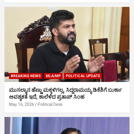
BREAKING NEWS
MLA/MP
POLITICAL UPDATE
ಮುಸಲ್ಮಾನ ಹೆಣ್ಣು ಮಕ್ಕಳಿಗಲ್ಲ, ಸಿದ್ದರಾಮಯ್ಯ ಡಿಕೆಶಿಗೆ ಬುರ್ಕಾ
ಅವಶ್ಯಕತೆ ಇದೆ, ಕಾಲೆಳೆದ ಪ್ರತಾಪ್ ಸಿಂಹ
May 16, 2026
Political Desk