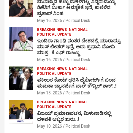
ಮುಸಲ್ಮಾನ ಹೆಣ್ಣು ಮಕ್ಕಳಿಗಲ್ಲ, ಸಿದ್ದರಾಮಯ್ಯ
ಡಿಕೆಶಿಗೆ ಬುರ್ಕಾ ಅವಶ್ಯಕತೆ ಇದೆ, ಕಾಲೆಳೆದ
ಪ್ರತಾಪ್ ಸಿಂಹ
May 16, 2026
Political Desk
BREAKING NEWS
NATIONAL
POLITICAL UPDATE
ಇಂದಿರಾ ಗಾಂಧಿ ನಂತರ ದೇಶದಲ್ಲಿ ಯಾರಾದ್ರೂ
ಮಾಸ್ ಲೀಡರ್ ಇದ್ರೆ, ಅದು ಪ್ರಧಾನಿ ಮೋದಿ
ಮಾತ್ರ : ಕೆ.ಎನ್.ರಾಜಣ್ಣ
May 16, 2026
Political Desk
BREAKING NEWS
NATIONAL
POLITICAL UPDATE
ವಕೀಲರ ಕೋಟ್ ಧರಿಸಿ ಹೈಕೋರ್ಟ್​ಗೆ ಬಂದ
ಮಮತಾ ಬ್ಯಾನರ್ಜಿಗೆ ಬಾರ್ ಕೌನ್ಸಿಲ್ ಶಾಕ್..!
May 15, 2026
Political Desk
BREAKING NEWS
NATIONAL
POLITICAL UPDATE
ವಿಜಯ್ ಪ್ರಮಾಣವಚನ, ಮಿಳುನಾಡಿನಲ್ಲಿ
ದಳಪತಿ ಅಬ್ಬರ ಶುರು..!
May 10, 2026
Political Desk