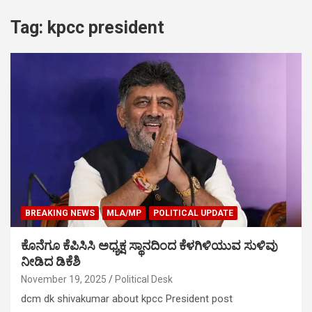
Tag:
kpcc president
BREAKING NEWS
MLA/MP
POLITICAL UPDATE
ಕೊನೆಗೂ ಕೆಪಿಸಿಸಿ ಅಧ್ಯಕ್ಷ ಸ್ಥಾನದಿಂದ ಕೆಳಗಿಳಿಯುವ ಸುಳಿವು
ನೀಡಿದ ಡಿಕೆಶಿ
November 19, 2025
Political Desk
dcm dk shivakumar about kpcc President post