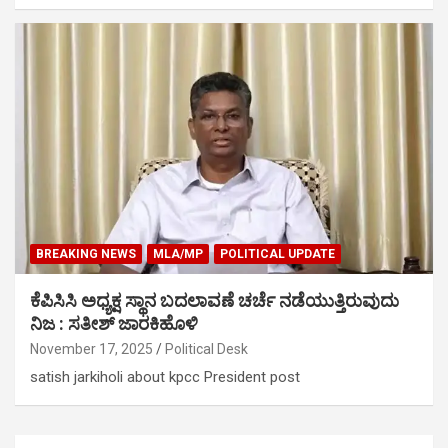
BREAKING NEWS
MLA/MP
POLITICAL UPDATE
ಕೆಪಿಸಿಸಿ ಅಧ್ಯಕ್ಷ ಸ್ಥಾನ ಬದಲಾವಣೆ ಚರ್ಚೆ ನಡೆಯುತ್ತಿರುವುದು
ನಿಜ : ಸತೀಶ್ ಜಾರಕಿಹೊಳಿ
November 17, 2025
Political Desk
satish jarkiholi about kpcc President post