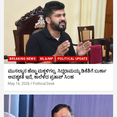
BREAKING NEWS
MLA/MP
POLITICAL UPDATE
ಮುಸಲ್ಮಾನ ಹೆಣ್ಣು ಮಕ್ಕಳಿಗಲ್ಲ, ಸಿದ್ದರಾಮಯ್ಯ ಡಿಕೆಶಿಗೆ ಬುರ್ಕಾ
ಅವಶ್ಯಕತೆ ಇದೆ, ಕಾಲೆಳೆದ ಪ್ರತಾಪ್ ಸಿಂಹ
May 16, 2026
Political Desk