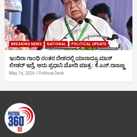
BREAKING NEWS
NATIONAL
POLITICAL UPDATE
ಇಂದಿರಾ ಗಾಂಧಿ ನಂತರ ದೇಶದಲ್ಲಿ ಯಾರಾದ್ರೂ ಮಾಸ್
ಲೀಡರ್ ಇದ್ರೆ, ಅದು ಪ್ರಧಾನಿ ಮೋದಿ ಮಾತ್ರ : ಕೆ.ಎನ್.ರಾಜಣ್ಣ
May 16, 2026
Political Desk