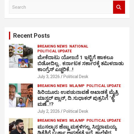
S
e
a
r
c
Recent Posts
h
BREAKING NEWS
NATIONAL
POLITICAL UPDATE
ಮೇಕೆದಾಟು ಯೋಜನೆ 1 ಇಟ್ಟಿಗೆ ಹಾಕಲೂ
ಬಿಡೋದಿಲ್ಲ.. ಕರ್ನಾಟಕ ಸರ್ಕಾರಕ್ಕೆ ತಮಿಳನಾಡು
ಕಾಂಗ್ರೆಸ್ ಎಚ್ಚರಿಕೆ..!
July 3, 2026
Political Desk
BREAKING NEWS
MLA/MP
POLITICAL UPDATE
ಹಿರಿಯೂರು ಉಪಚುನಾವಣೆ ಅಖಾಡಕ್ಕೆ ಮೈತ್ರಿ
ಮಾಸ್ಟರ್ ಪ್ಲಾನ್, ದಿ.ಸುಧಾಕರ್ ಪುತ್ರನಿಗೆ ‘ಕೈ’
ಮಣೆ..!?
July 2, 2026
Political Desk
BREAKING NEWS
MLA/MP
POLITICAL UPDATE
ಮುಸಲ್ಮಾನ ಹೆಣ್ಣು ಮಕ್ಕಳಿಗಲ್ಲ, ಸಿದ್ದರಾಮಯ್ಯ
ಡಿಕೆಶಿಗೆ ಬುರ್ಕಾ ಅವಶ್ಯಕತೆ ಇದೆ, ಕಾಲೆಳೆದ