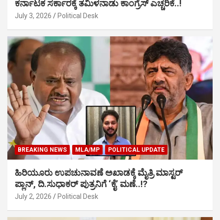
ಕರ್ನಾಟಕ ಸರ್ಕಾರಕ್ಕೆ ತಮಿಳನಾಡು ಕಾಂಗ್ರೆಸ್ ಎಚ್ಚರಿಕೆ..!
July 3, 2026
Political Desk
BREAKING NEWS
MLA/MP
POLITICAL UPDATE
ಹಿರಿಯೂರು ಉಪಚುನಾವಣೆ ಅಖಾಡಕ್ಕೆ ಮೈತ್ರಿ ಮಾಸ್ಟರ್
ಪ್ಲಾನ್, ದಿ.ಸುಧಾಕರ್ ಪುತ್ರನಿಗೆ ‘ಕೈ’ ಮಣೆ..!?
July 2, 2026
Political Desk