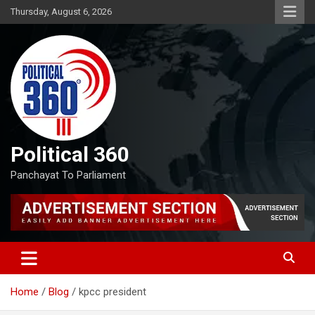
Skip
Thursday, August 6, 2026
to
content
Political 360
Panchayat To Parliament
Home
Blog
kpcc president