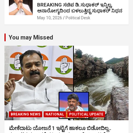
BREAKING ಸಚಿವ ಡಿ.ಸುಧಾಕರ್ ಇನ್ನಿಲ್ಲ,
ಅನಾರೋಗ್ಯದಿಂದ ಬಳಲುತ್ತಿದ್ದ ಸುಧಾಕರ್ ನಿಧನ
May 10, 2026
Political Desk
You may Missed
BREAKING NEWS
NATIONAL
POLITICAL UPDATE
ಮೇಕೆದಾಟು ಯೋಜನೆ 1 ಇಟ್ಟಿಗೆ ಹಾಕಲೂ ಬಿಡೋದಿಲ್ಲ..