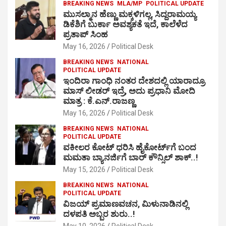
BREAKING NEWS
MLA/MP
POLITICAL UPDATE
ಮುಸಲ್ಮಾನ ಹೆಣ್ಣು ಮಕ್ಕಳಿಗಲ್ಲ, ಸಿದ್ದರಾಮಯ್ಯ
ಡಿಕೆಶಿಗೆ ಬುರ್ಕಾ ಅವಶ್ಯಕತೆ ಇದೆ, ಕಾಲೆಳೆದ
ಪ್ರತಾಪ್ ಸಿಂಹ
May 16, 2026
Political Desk
BREAKING NEWS
NATIONAL
POLITICAL UPDATE
ಇಂದಿರಾ ಗಾಂಧಿ ನಂತರ ದೇಶದಲ್ಲಿ ಯಾರಾದ್ರೂ
ಮಾಸ್ ಲೀಡರ್ ಇದ್ರೆ, ಅದು ಪ್ರಧಾನಿ ಮೋದಿ
ಮಾತ್ರ : ಕೆ.ಎನ್.ರಾಜಣ್ಣ
May 16, 2026
Political Desk
BREAKING NEWS
NATIONAL
POLITICAL UPDATE
ವಕೀಲರ ಕೋಟ್ ಧರಿಸಿ ಹೈಕೋರ್ಟ್​ಗೆ ಬಂದ
ಮಮತಾ ಬ್ಯಾನರ್ಜಿಗೆ ಬಾರ್ ಕೌನ್ಸಿಲ್ ಶಾಕ್..!
May 15, 2026
Political Desk
BREAKING NEWS
NATIONAL
POLITICAL UPDATE
ವಿಜಯ್ ಪ್ರಮಾಣವಚನ, ಮಿಳುನಾಡಿನಲ್ಲಿ
ದಳಪತಿ ಅಬ್ಬರ ಶುರು..!