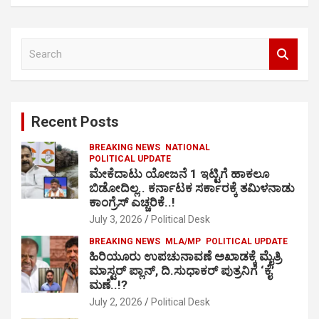
S
e
a
r
c
Recent Posts
h
BREAKING NEWS
NATIONAL
POLITICAL UPDATE
ಮೇಕೆದಾಟು ಯೋಜನೆ 1 ಇಟ್ಟಿಗೆ ಹಾಕಲೂ
ಬಿಡೋದಿಲ್ಲ.. ಕರ್ನಾಟಕ ಸರ್ಕಾರಕ್ಕೆ ತಮಿಳನಾಡು
ಕಾಂಗ್ರೆಸ್ ಎಚ್ಚರಿಕೆ..!
July 3, 2026
Political Desk
BREAKING NEWS
MLA/MP
POLITICAL UPDATE
ಹಿರಿಯೂರು ಉಪಚುನಾವಣೆ ಅಖಾಡಕ್ಕೆ ಮೈತ್ರಿ
ಮಾಸ್ಟರ್ ಪ್ಲಾನ್, ದಿ.ಸುಧಾಕರ್ ಪುತ್ರನಿಗೆ ‘ಕೈ’
ಮಣೆ..!?
July 2, 2026
Political Desk