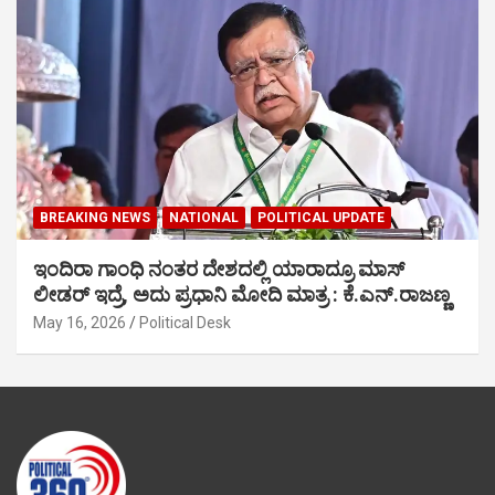
BREAKING NEWS
NATIONAL
POLITICAL UPDATE
ಇಂದಿರಾ ಗಾಂಧಿ ನಂತರ ದೇಶದಲ್ಲಿ ಯಾರಾದ್ರೂ ಮಾಸ್
ಲೀಡರ್ ಇದ್ರೆ, ಅದು ಪ್ರಧಾನಿ ಮೋದಿ ಮಾತ್ರ : ಕೆ.ಎನ್.ರಾಜಣ್ಣ
May 16, 2026
Political Desk