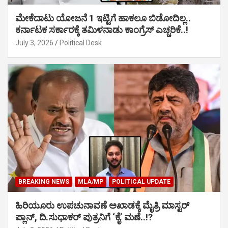
ಮೇಕೆದಾಟು ಯೋಜನೆ 1 ಇಟ್ಟಿಗೆ ಹಾಕಲೂ ಬಿಡೋದಿಲ್ಲ..
ಕರ್ನಾಟಕ ಸರ್ಕಾರಕ್ಕೆ ತಮಿಳನಾಡು ಕಾಂಗ್ರೆಸ್ ಎಚ್ಚರಿಕೆ..!
July 3, 2026
Political Desk
BREAKING NEWS
MLA/MP
POLITICAL UPDATE
ಹಿರಿಯೂರು ಉಪಚುನಾವಣೆ ಅಖಾಡಕ್ಕೆ ಮೈತ್ರಿ ಮಾಸ್ಟರ್
ಪ್ಲಾನ್, ದಿ.ಸುಧಾಕರ್ ಪುತ್ರನಿಗೆ ‘ಕೈ’ ಮಣೆ..!?