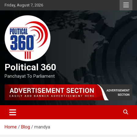
Skip
Friday, August 7, 2026
to
content
Political 360
Panchayat To Parliament
Home
Blog
mandya