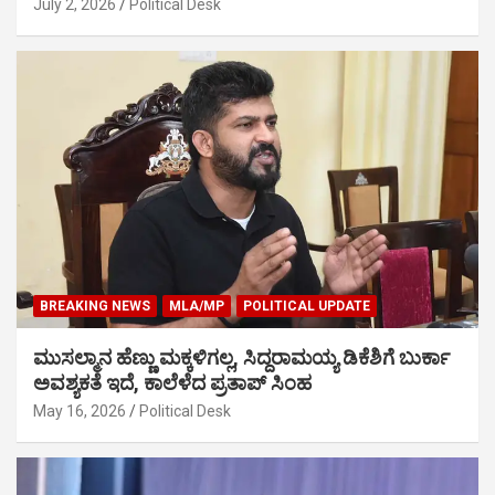
July 2, 2026
Political Desk
BREAKING NEWS
MLA/MP
POLITICAL UPDATE
ಮುಸಲ್ಮಾನ ಹೆಣ್ಣು ಮಕ್ಕಳಿಗಲ್ಲ, ಸಿದ್ದರಾಮಯ್ಯ ಡಿಕೆಶಿಗೆ ಬುರ್ಕಾ
ಅವಶ್ಯಕತೆ ಇದೆ, ಕಾಲೆಳೆದ ಪ್ರತಾಪ್ ಸಿಂಹ
May 16, 2026
Political Desk