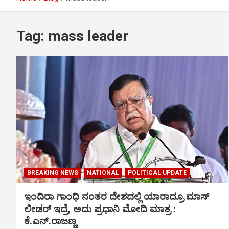
Tag:
mass leader
BREAKING NEWS
NATIONAL
POLITICAL UPDATE
ಇಂದಿರಾ ಗಾಂಧಿ ನಂತರ ದೇಶದಲ್ಲಿ ಯಾರಾದ್ರೂ ಮಾಸ್
ಲೀಡರ್ ಇದ್ರೆ, ಅದು ಪ್ರಧಾನಿ ಮೋದಿ ಮಾತ್ರ :
ಕೆ.ಎನ್.ರಾಜಣ್ಣ