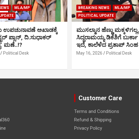
NEWS
MLA/MP
BREAKING NEWS
MLA/MP
 UPDATE
POLITICAL UPDATE
ು ಉಪಚುನಾವಣೆ ಅಖಾಡಕ್ಕೆ
ಮುಸಲ್ಮಾನ ಹೆಣ್ಣು ಮಕ್ಕಳಿಗಲ್ಲ,
್ಟರ್ ಪ್ಲಾನ್, ದಿ.ಸುಧಾಕರ್
ಸಿದ್ದರಾಮಯ್ಯ ಡಿಕೆಶಿಗೆ ಬುರ್ಕಾ
ಕೈ’ ಮಣೆ..!?
ಇದೆ, ಕಾಲೆಳೆದ ಪ್ರತಾಪ್ ಸಿಂಹ
Political Desk
May 16, 2026
Political Desk
Customer Care
Terms and Conditions
al360
Refund & Shipping
ine
Privacy Policy