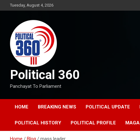
Skip
Tuesday, August 4, 2026
to
content
Political 360
Panchayat To Parliament
HOME
BREAKING NEWS
POLITICAL UPDATE
POLITICAL HISTORY
POLITICAL PROFILE
MAGA
Home
Blog
mass leader