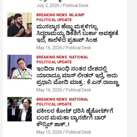
July 2, 2026
Political Desk
BREAKING NEWS
MLA/MP
POLITICAL UPDATE
ಮುಸಲ್ಮಾನ ಹೆಣ್ಣು ಮಕ್ಕಳಿಗಲ್ಲ,
ಸಿದ್ದರಾಮಯ್ಯ ಡಿಕೆಶಿಗೆ ಬುರ್ಕಾ ಅವಶ್ಯಕತೆ
ಇದೆ, ಕಾಲೆಳೆದ ಪ್ರತಾಪ್ ಸಿಂಹ
May 16, 2026
Political Desk
BREAKING NEWS
NATIONAL
POLITICAL UPDATE
ಇಂದಿರಾ ಗಾಂಧಿ ನಂತರ ದೇಶದಲ್ಲಿ
ಯಾರಾದ್ರೂ ಮಾಸ್ ಲೀಡರ್ ಇದ್ರೆ, ಅದು
ಪ್ರಧಾನಿ ಮೋದಿ ಮಾತ್ರ : ಕೆ.ಎನ್.ರಾಜಣ್ಣ
May 16, 2026
Political Desk
BREAKING NEWS
NATIONAL
POLITICAL UPDATE
ವಕೀಲರ ಕೋಟ್ ಧರಿಸಿ ಹೈಕೋರ್ಟ್​ಗೆ
ಬಂದ ಮಮತಾ ಬ್ಯಾನರ್ಜಿಗೆ ಬಾರ್
ಕೌನ್ಸಿಲ್ ಶಾಕ್..!
May 15, 2026
Political Desk