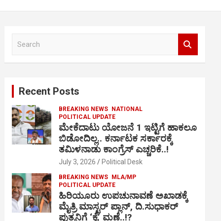
S
e
a
r
c
Recent Posts
h
BREAKING NEWS
NATIONAL
POLITICAL UPDATE
ಮೇಕೆದಾಟು ಯೋಜನೆ 1 ಇಟ್ಟಿಗೆ ಹಾಕಲೂ
ಬಿಡೋದಿಲ್ಲ.. ಕರ್ನಾಟಕ ಸರ್ಕಾರಕ್ಕೆ
ತಮಿಳನಾಡು ಕಾಂಗ್ರೆಸ್ ಎಚ್ಚರಿಕೆ..!
July 3, 2026
Political Desk
BREAKING NEWS
MLA/MP
POLITICAL UPDATE
ಹಿರಿಯೂರು ಉಪಚುನಾವಣೆ ಅಖಾಡಕ್ಕೆ
ಮೈತ್ರಿ ಮಾಸ್ಟರ್ ಪ್ಲಾನ್, ದಿ.ಸುಧಾಕರ್
ಪುತ್ರನಿಗೆ ‘ಕೈ’ ಮಣೆ..!?