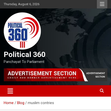
Skip
Thursday, August 6, 2026
to
content
Political 360
Panchayat To Parliament
Home
Blog
muslim contries