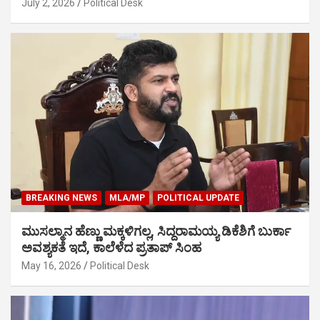
July 2, 2026
Political Desk
BREAKING NEWS
MLA/MP
POLITICAL UPDATE
ಮುಸಲ್ಮಾನ ಹೆಣ್ಣು ಮಕ್ಕಳಿಗಲ್ಲ, ಸಿದ್ದರಾಮಯ್ಯ ಡಿಕೆಶಿಗೆ ಬುರ್ಕಾ
ಅವಶ್ಯಕತೆ ಇದೆ, ಕಾಲೆಳೆದ ಪ್ರತಾಪ್ ಸಿಂಹ
May 16, 2026
Political Desk