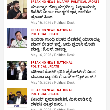
BREAKING NEWS
MLA/MP
POLITICAL UPDATE
ಮುಸಲ್ಮಾನ ಹೆಣ್ಣು ಮಕ್ಕಳಿಗಲ್ಲ, ಸಿದ್ದರಾಮಯ್ಯ
ಡಿಕೆಶಿಗೆ ಬುರ್ಕಾ ಅವಶ್ಯಕತೆ ಇದೆ, ಕಾಲೆಳೆದ
ಪ್ರತಾಪ್ ಸಿಂಹ
May 16, 2026
Political Desk
BREAKING NEWS
NATIONAL
POLITICAL UPDATE
ಇಂದಿರಾ ಗಾಂಧಿ ನಂತರ ದೇಶದಲ್ಲಿ ಯಾರಾದ್ರೂ
ಮಾಸ್ ಲೀಡರ್ ಇದ್ರೆ, ಅದು ಪ್ರಧಾನಿ ಮೋದಿ
ಮಾತ್ರ : ಕೆ.ಎನ್.ರಾಜಣ್ಣ
May 16, 2026
Political Desk
BREAKING NEWS
NATIONAL
POLITICAL UPDATE
ವಕೀಲರ ಕೋಟ್ ಧರಿಸಿ ಹೈಕೋರ್ಟ್​ಗೆ ಬಂದ
ಮಮತಾ ಬ್ಯಾನರ್ಜಿಗೆ ಬಾರ್ ಕೌನ್ಸಿಲ್ ಶಾಕ್..!
May 15, 2026
Political Desk
BREAKING NEWS
NATIONAL
POLITICAL UPDATE
ವಿಜಯ್ ಪ್ರಮಾಣವಚನ, ಮಿಳುನಾಡಿನಲ್ಲಿ
ದಳಪತಿ ಅಬ್ಬರ ಶುರು..!