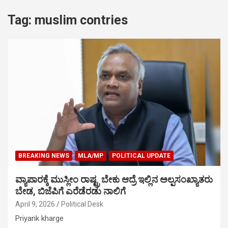
Tag:
muslim contries
BREAKING NEWS
MLA/MP
POLITICAL UPDATE
ವ್ಯಾಪಾರಕ್ಕೆ ಮುಸ್ಲೀಂ ರಾಷ್ಟ್ರ ಬೇಕು ಆದ್ರೆ ಇಲ್ಲಿನ ಅಲ್ಪಸಂಖ್ಯಾತರು
ಬೇಡ, ಬಿಜೆಪಿಗೆ ಎರೆಡೆರಡು ನಾಲಿಗೆ
April 9, 2026
Political Desk
Priyank kharge