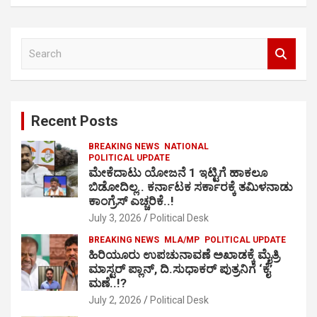
S
e
a
r
c
Recent Posts
h
BREAKING NEWS
NATIONAL
POLITICAL UPDATE
ಮೇಕೆದಾಟು ಯೋಜನೆ 1 ಇಟ್ಟಿಗೆ ಹಾಕಲೂ
ಬಿಡೋದಿಲ್ಲ.. ಕರ್ನಾಟಕ ಸರ್ಕಾರಕ್ಕೆ ತಮಿಳನಾಡು
ಕಾಂಗ್ರೆಸ್ ಎಚ್ಚರಿಕೆ..!
July 3, 2026
Political Desk
BREAKING NEWS
MLA/MP
POLITICAL UPDATE
ಹಿರಿಯೂರು ಉಪಚುನಾವಣೆ ಅಖಾಡಕ್ಕೆ ಮೈತ್ರಿ
ಮಾಸ್ಟರ್ ಪ್ಲಾನ್, ದಿ.ಸುಧಾಕರ್ ಪುತ್ರನಿಗೆ ‘ಕೈ’
ಮಣೆ..!?
July 2, 2026
Political Desk