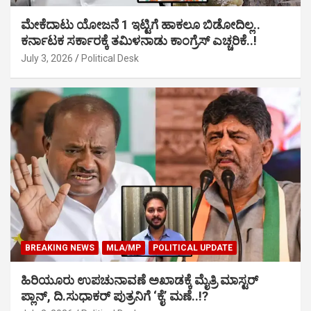
ಮೇಕೆದಾಟು ಯೋಜನೆ 1 ಇಟ್ಟಿಗೆ ಹಾಕಲೂ ಬಿಡೋದಿಲ್ಲ..
ಕರ್ನಾಟಕ ಸರ್ಕಾರಕ್ಕೆ ತಮಿಳನಾಡು ಕಾಂಗ್ರೆಸ್ ಎಚ್ಚರಿಕೆ..!
July 3, 2026
Political Desk
BREAKING NEWS
MLA/MP
POLITICAL UPDATE
ಹಿರಿಯೂರು ಉಪಚುನಾವಣೆ ಅಖಾಡಕ್ಕೆ ಮೈತ್ರಿ ಮಾಸ್ಟರ್
ಪ್ಲಾನ್, ದಿ.ಸುಧಾಕರ್ ಪುತ್ರನಿಗೆ ‘ಕೈ’ ಮಣೆ..!?