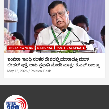
BREAKING NEWS
NATIONAL
POLITICAL UPDATE
ಇಂದಿರಾ ಗಾಂಧಿ ನಂತರ ದೇಶದಲ್ಲಿ ಯಾರಾದ್ರೂ ಮಾಸ್
ಲೀಡರ್ ಇದ್ರೆ, ಅದು ಪ್ರಧಾನಿ ಮೋದಿ ಮಾತ್ರ : ಕೆ.ಎನ್.ರಾಜಣ್ಣ
May 16, 2026
Political Desk