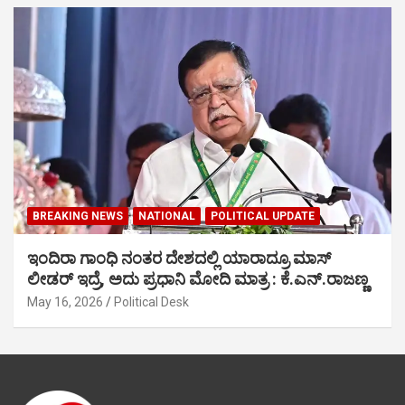
BREAKING NEWS
NATIONAL
POLITICAL UPDATE
ಇಂದಿರಾ ಗಾಂಧಿ ನಂತರ ದೇಶದಲ್ಲಿ ಯಾರಾದ್ರೂ ಮಾಸ್
ಲೀಡರ್ ಇದ್ರೆ, ಅದು ಪ್ರಧಾನಿ ಮೋದಿ ಮಾತ್ರ : ಕೆ.ಎನ್.ರಾಜಣ್ಣ
May 16, 2026
Political Desk