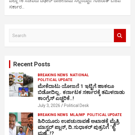
ಎಲ್ಲಾ 16 ಸಚಿವರು ದಿಢೀರ್ ರಾಜೀನಾಮೆ ಸಲ್ಲಿಸಿದ್ದಾರೆ. ಗುಜರಾತ್‌ ಬಿಜೆಪಿ
ಸರ್ಕಾರ…
S
e
a
r
c
Recent Posts
h
BREAKING NEWS
NATIONAL
POLITICAL UPDATE
ಮೇಕೆದಾಟು ಯೋಜನೆ 1 ಇಟ್ಟಿಗೆ ಹಾಕಲೂ
ಬಿಡೋದಿಲ್ಲ.. ಕರ್ನಾಟಕ ಸರ್ಕಾರಕ್ಕೆ ತಮಿಳನಾಡು
ಕಾಂಗ್ರೆಸ್ ಎಚ್ಚರಿಕೆ..!
July 3, 2026
Political Desk
BREAKING NEWS
MLA/MP
POLITICAL UPDATE
ಹಿರಿಯೂರು ಉಪಚುನಾವಣೆ ಅಖಾಡಕ್ಕೆ ಮೈತ್ರಿ
ಮಾಸ್ಟರ್ ಪ್ಲಾನ್, ದಿ.ಸುಧಾಕರ್ ಪುತ್ರನಿಗೆ ‘ಕೈ’
ಮಣೆ..!?