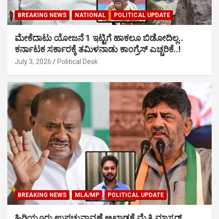
BREAKING NEWS
NATIONAL
POLITICAL UPDATE
ಮೇಕೆದಾಟು ಯೋಜನೆ 1 ಇಟ್ಟಿಗೆ ಹಾಕಲೂ ಬಿಡೋದಿಲ್ಲ..
ಕರ್ನಾಟಕ ಸರ್ಕಾರಕ್ಕೆ ತಮಿಳನಾಡು ಕಾಂಗ್ರೆಸ್ ಎಚ್ಚರಿಕೆ..!
July 3, 2026
Political Desk
BREAKING NEWS
MLA/MP
POLITICAL UPDATE
ಹಿರಿಯೂರು ಉಪಚುನಾವಣೆ ಅಖಾಡಕ್ಕೆ ಮೈತ್ರಿ ಮಾಸ್ಟರ್