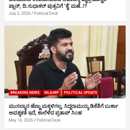
ಪ್ಲಾನ್, ದಿ.ಸುಧಾಕರ್ ಪುತ್ರನಿಗೆ ‘ಕೈ’ ಮಣೆ..!?
July 2, 2026
Political Desk
BREAKING NEWS
MLA/MP
POLITICAL UPDATE
ಮುಸಲ್ಮಾನ ಹೆಣ್ಣು ಮಕ್ಕಳಿಗಲ್ಲ, ಸಿದ್ದರಾಮಯ್ಯ ಡಿಕೆಶಿಗೆ ಬುರ್ಕಾ
ಅವಶ್ಯಕತೆ ಇದೆ, ಕಾಲೆಳೆದ ಪ್ರತಾಪ್ ಸಿಂಹ
May 16, 2026
Political Desk