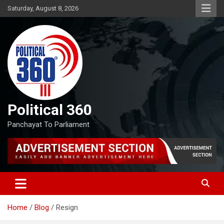
Skip
Saturday, August 8, 2026
to
content
Political 360
Panchayat To Parliament
Home
Blog
Resign