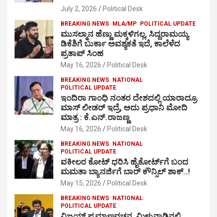
July 2, 2026
Political Desk
BREAKING NEWS
MLA/MP
POLITICAL UPDATE
ಮುಸಲ್ಮಾನ ಹೆಣ್ಣು ಮಕ್ಕಳಿಗಲ್ಲ, ಸಿದ್ದರಾಮಯ್ಯ
ಡಿಕೆಶಿಗೆ ಬುರ್ಕಾ ಅವಶ್ಯಕತೆ ಇದೆ, ಕಾಲೆಳೆದ
ಪ್ರತಾಪ್ ಸಿಂಹ
May 16, 2026
Political Desk
BREAKING NEWS
NATIONAL
POLITICAL UPDATE
ಇಂದಿರಾ ಗಾಂಧಿ ನಂತರ ದೇಶದಲ್ಲಿ ಯಾರಾದ್ರೂ
ಮಾಸ್ ಲೀಡರ್ ಇದ್ರೆ, ಅದು ಪ್ರಧಾನಿ ಮೋದಿ
ಮಾತ್ರ : ಕೆ.ಎನ್.ರಾಜಣ್ಣ
May 16, 2026
Political Desk
BREAKING NEWS
NATIONAL
POLITICAL UPDATE
ವಕೀಲರ ಕೋಟ್ ಧರಿಸಿ ಹೈಕೋರ್ಟ್​ಗೆ ಬಂದ
ಮಮತಾ ಬ್ಯಾನರ್ಜಿಗೆ ಬಾರ್ ಕೌನ್ಸಿಲ್ ಶಾಕ್..!
May 15, 2026
Political Desk
BREAKING NEWS
NATIONAL
POLITICAL UPDATE
ವಿಜಯ್ ಪ್ರಮಾಣವಚನ, ಮಿಳುನಾಡಿನಲ್ಲಿ