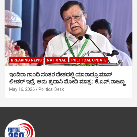
BREAKING NEWS
NATIONAL
POLITICAL UPDATE
ಇಂದಿರಾ ಗಾಂಧಿ ನಂತರ ದೇಶದಲ್ಲಿ ಯಾರಾದ್ರೂ ಮಾಸ್
ಲೀಡರ್ ಇದ್ರೆ, ಅದು ಪ್ರಧಾನಿ ಮೋದಿ ಮಾತ್ರ : ಕೆ.ಎನ್.ರಾಜಣ್ಣ
May 16, 2026
Political Desk