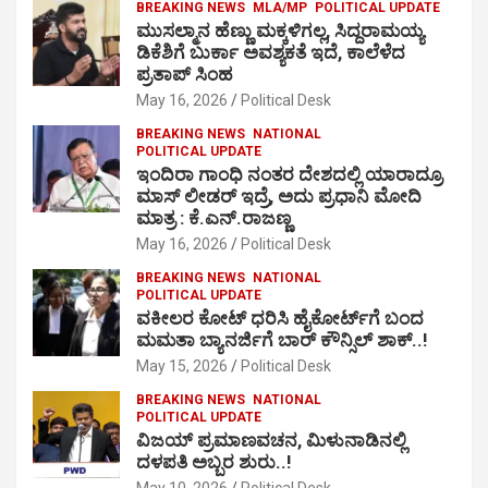
BREAKING NEWS
MLA/MP
POLITICAL UPDATE
ಮುಸಲ್ಮಾನ ಹೆಣ್ಣು ಮಕ್ಕಳಿಗಲ್ಲ, ಸಿದ್ದರಾಮಯ್ಯ
ಡಿಕೆಶಿಗೆ ಬುರ್ಕಾ ಅವಶ್ಯಕತೆ ಇದೆ, ಕಾಲೆಳೆದ
ಪ್ರತಾಪ್ ಸಿಂಹ
May 16, 2026
Political Desk
BREAKING NEWS
NATIONAL
POLITICAL UPDATE
ಇಂದಿರಾ ಗಾಂಧಿ ನಂತರ ದೇಶದಲ್ಲಿ ಯಾರಾದ್ರೂ
ಮಾಸ್ ಲೀಡರ್ ಇದ್ರೆ, ಅದು ಪ್ರಧಾನಿ ಮೋದಿ
ಮಾತ್ರ : ಕೆ.ಎನ್.ರಾಜಣ್ಣ
May 16, 2026
Political Desk
BREAKING NEWS
NATIONAL
POLITICAL UPDATE
ವಕೀಲರ ಕೋಟ್ ಧರಿಸಿ ಹೈಕೋರ್ಟ್​ಗೆ ಬಂದ
ಮಮತಾ ಬ್ಯಾನರ್ಜಿಗೆ ಬಾರ್ ಕೌನ್ಸಿಲ್ ಶಾಕ್..!
May 15, 2026
Political Desk
BREAKING NEWS
NATIONAL
POLITICAL UPDATE
ವಿಜಯ್ ಪ್ರಮಾಣವಚನ, ಮಿಳುನಾಡಿನಲ್ಲಿ
ದಳಪತಿ ಅಬ್ಬರ ಶುರು..!