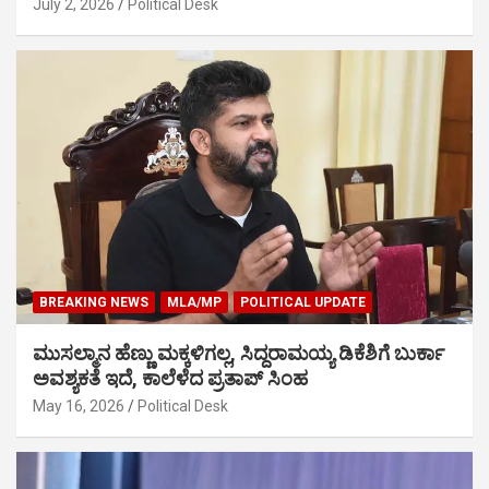
July 2, 2026
Political Desk
BREAKING NEWS
MLA/MP
POLITICAL UPDATE
ಮುಸಲ್ಮಾನ ಹೆಣ್ಣು ಮಕ್ಕಳಿಗಲ್ಲ, ಸಿದ್ದರಾಮಯ್ಯ ಡಿಕೆಶಿಗೆ ಬುರ್ಕಾ
ಅವಶ್ಯಕತೆ ಇದೆ, ಕಾಲೆಳೆದ ಪ್ರತಾಪ್ ಸಿಂಹ
May 16, 2026
Political Desk