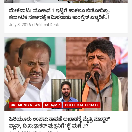
ಮೇಕೆದಾಟು ಯೋಜನೆ 1 ಇಟ್ಟಿಗೆ ಹಾಕಲೂ ಬಿಡೋದಿಲ್ಲ..
ಕರ್ನಾಟಕ ಸರ್ಕಾರಕ್ಕೆ ತಮಿಳನಾಡು ಕಾಂಗ್ರೆಸ್ ಎಚ್ಚರಿಕೆ..!
July 3, 2026
Political Desk
BREAKING NEWS
MLA/MP
POLITICAL UPDATE
ಹಿರಿಯೂರು ಉಪಚುನಾವಣೆ ಅಖಾಡಕ್ಕೆ ಮೈತ್ರಿ ಮಾಸ್ಟರ್
ಪ್ಲಾನ್, ದಿ.ಸುಧಾಕರ್ ಪುತ್ರನಿಗೆ ‘ಕೈ’ ಮಣೆ..!?