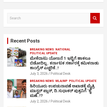
S
e
a
r
c
Recent Posts
h
BREAKING NEWS
NATIONAL
POLITICAL UPDATE
ಮೇಕೆದಾಟು ಯೋಜನೆ 1 ಇಟ್ಟಿಗೆ ಹಾಕಲೂ
ಬಿಡೋದಿಲ್ಲ.. ಕರ್ನಾಟಕ ಸರ್ಕಾರಕ್ಕೆ ತಮಿಳನಾಡು
ಕಾಂಗ್ರೆಸ್ ಎಚ್ಚರಿಕೆ..!
July 3, 2026
Political Desk
BREAKING NEWS
MLA/MP
POLITICAL UPDATE
ಹಿರಿಯೂರು ಉಪಚುನಾವಣೆ ಅಖಾಡಕ್ಕೆ ಮೈತ್ರಿ
ಮಾಸ್ಟರ್ ಪ್ಲಾನ್, ದಿ.ಸುಧಾಕರ್ ಪುತ್ರನಿಗೆ ‘ಕೈ’
ಮಣೆ..!?
July 2, 2026
Political Desk