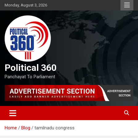
Skip
Monday, August 3, 2026
to
content
Political 360
Panchayat To Parliament
Home
Blog
tamilnadu congress