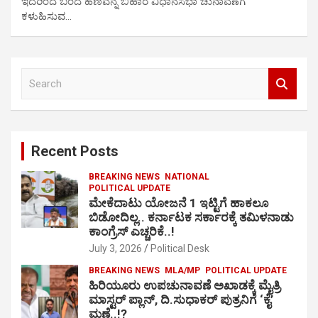
ಇದರಿಂದ ಬಂದ ಹಣವನ್ನ ಬಿಹಾರ ವಿಧಾನಸಭಾ ಚುನಾವಣೆಗೆ
ಕಳುಹಿಸುವ…
S
e
a
r
c
Recent Posts
h
BREAKING NEWS
NATIONAL
POLITICAL UPDATE
ಮೇಕೆದಾಟು ಯೋಜನೆ 1 ಇಟ್ಟಿಗೆ ಹಾಕಲೂ
ಬಿಡೋದಿಲ್ಲ.. ಕರ್ನಾಟಕ ಸರ್ಕಾರಕ್ಕೆ ತಮಿಳನಾಡು
ಕಾಂಗ್ರೆಸ್ ಎಚ್ಚರಿಕೆ..!
July 3, 2026
Political Desk
BREAKING NEWS
MLA/MP
POLITICAL UPDATE
ಹಿರಿಯೂರು ಉಪಚುನಾವಣೆ ಅಖಾಡಕ್ಕೆ ಮೈತ್ರಿ
ಮಾಸ್ಟರ್ ಪ್ಲಾನ್, ದಿ.ಸುಧಾಕರ್ ಪುತ್ರನಿಗೆ ‘ಕೈ’
ಮಣೆ..!?