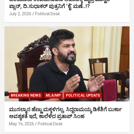
ಪ್ಲಾನ್, ದಿ.ಸುಧಾಕರ್ ಪುತ್ರನಿಗೆ ‘ಕೈ’ ಮಣೆ..!?
July 2, 2026
Political Desk
BREAKING NEWS
MLA/MP
POLITICAL UPDATE
ಮುಸಲ್ಮಾನ ಹೆಣ್ಣು ಮಕ್ಕಳಿಗಲ್ಲ, ಸಿದ್ದರಾಮಯ್ಯ ಡಿಕೆಶಿಗೆ ಬುರ್ಕಾ
ಅವಶ್ಯಕತೆ ಇದೆ, ಕಾಲೆಳೆದ ಪ್ರತಾಪ್ ಸಿಂಹ
May 16, 2026
Political Desk