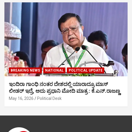
BREAKING NEWS
NATIONAL
POLITICAL UPDATE
ಇಂದಿರಾ ಗಾಂಧಿ ನಂತರ ದೇಶದಲ್ಲಿ ಯಾರಾದ್ರೂ ಮಾಸ್
ಲೀಡರ್ ಇದ್ರೆ, ಅದು ಪ್ರಧಾನಿ ಮೋದಿ ಮಾತ್ರ : ಕೆ.ಎನ್.ರಾಜಣ್ಣ
May 16, 2026
Political Desk