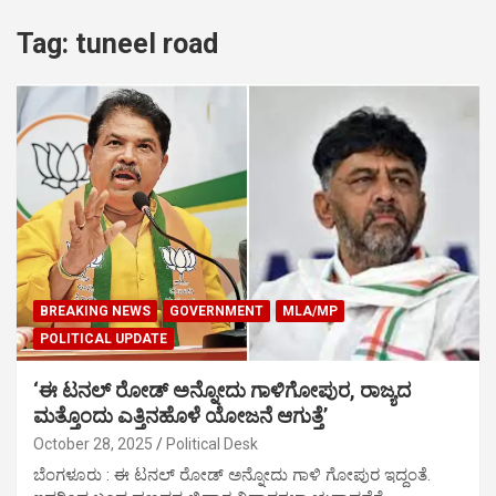
Tag:
tuneel road
BREAKING NEWS
GOVERNMENT
MLA/MP
POLITICAL UPDATE
‘ಈ ಟನಲ್‌ ರೋಡ್‌ ಅನ್ನೋದು ಗಾಳಿಗೋಪುರ, ರಾಜ್ಯದ
ಮತ್ತೊಂದು ಎತ್ತಿನಹೊಳೆ ಯೋಜನೆ ಆಗುತ್ತೆ’
October 28, 2025
Political Desk
ಬೆಂಗಳೂರು : ಈ ಟನಲ್‌ ರೋಡ್‌ ಅನ್ನೋದು ಗಾಳಿ ಗೋಪುರ ಇದ್ದಂತೆ.