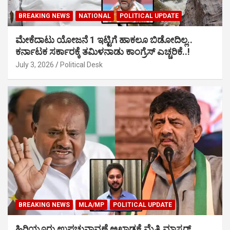
BREAKING NEWS
NATIONAL
POLITICAL UPDATE
ಮೇಕೆದಾಟು ಯೋಜನೆ 1 ಇಟ್ಟಿಗೆ ಹಾಕಲೂ ಬಿಡೋದಿಲ್ಲ..
ಕರ್ನಾಟಕ ಸರ್ಕಾರಕ್ಕೆ ತಮಿಳನಾಡು ಕಾಂಗ್ರೆಸ್ ಎಚ್ಚರಿಕೆ..!
July 3, 2026
Political Desk
BREAKING NEWS
MLA/MP
POLITICAL UPDATE
ಹಿರಿಯೂರು ಉಪಚುನಾವಣೆ ಅಖಾಡಕ್ಕೆ ಮೈತ್ರಿ ಮಾಸ್ಟರ್