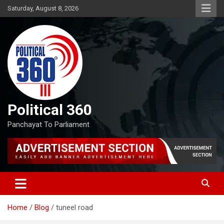
Skip
Saturday, August 8, 2026
to
content
Political 360
Panchayat To Parliament
Home
Blog
tuneel road