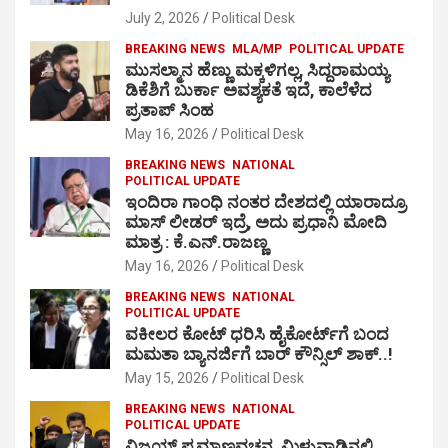
July 2, 2026
Political Desk
BREAKING NEWS
MLA/MP
POLITICAL UPDATE
ಮುಸಲ್ಮಾನ ಹೆಣ್ಣು ಮಕ್ಕಳಿಗಲ್ಲ, ಸಿದ್ದರಾಮಯ್ಯ
ಡಿಕೆಶಿಗೆ ಬುರ್ಕಾ ಅವಶ್ಯಕತೆ ಇದೆ, ಕಾಲೆಳೆದ
ಪ್ರತಾಪ್ ಸಿಂಹ
May 16, 2026
Political Desk
BREAKING NEWS
NATIONAL
POLITICAL UPDATE
ಇಂದಿರಾ ಗಾಂಧಿ ನಂತರ ದೇಶದಲ್ಲಿ ಯಾರಾದ್ರೂ
ಮಾಸ್ ಲೀಡರ್ ಇದ್ರೆ, ಅದು ಪ್ರಧಾನಿ ಮೋದಿ
ಮಾತ್ರ : ಕೆ.ಎನ್.ರಾಜಣ್ಣ
May 16, 2026
Political Desk
BREAKING NEWS
NATIONAL
POLITICAL UPDATE
ವಕೀಲರ ಕೋಟ್ ಧರಿಸಿ ಹೈಕೋರ್ಟ್​ಗೆ ಬಂದ
ಮಮತಾ ಬ್ಯಾನರ್ಜಿಗೆ ಬಾರ್ ಕೌನ್ಸಿಲ್ ಶಾಕ್..!
May 15, 2026
Political Desk
BREAKING NEWS
NATIONAL
POLITICAL UPDATE
ವಿಜಯ್ ಪ್ರಮಾಣವಚನ, ಮಿಳುನಾಡಿನಲ್ಲಿ