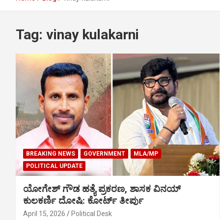
Tag:
vinay kulakarni
BREAKING NEWS
GOVERNMENT
MLA/MP
POLITICAL UPDATE
ಯೋಗೇಶ್ ಗೌಡ ಹತ್ಯೆ ಪ್ರಕರಣ, ಶಾಸಕ ವಿನಯ್
ಕುಲಕರ್ಣಿ ದೋಷಿ: ಕೋರ್ಟ್ ತೀರ್ಪು
April 15, 2026
Political Desk