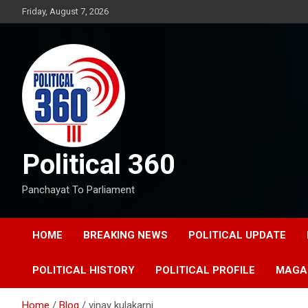
Skip
Friday, August 7, 2026
to
content
Political 360
Panchayat To Parliament
HOME
BREAKING NEWS
POLITICAL UPDATE
POLITICAL HISTORY
POLITICAL PROFILE
MAGA
Home
Blog
vinay kulakarni