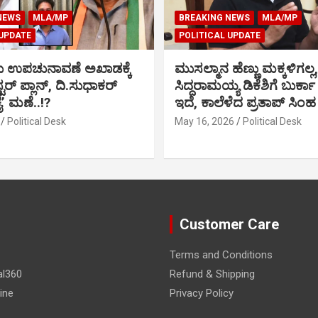
NEWS
MLA/MP
BREAKING NEWS
MLA/MP
 UPDATE
POLITICAL UPDATE
ು ಉಪಚುನಾವಣೆ ಅಖಾಡಕ್ಕೆ
ಮುಸಲ್ಮಾನ ಹೆಣ್ಣು ಮಕ್ಕಳಿಗಲ್ಲ,
್ಟರ್ ಪ್ಲಾನ್, ದಿ.ಸುಧಾಕರ್
ಸಿದ್ದರಾಮಯ್ಯ ಡಿಕೆಶಿಗೆ ಬುರ್ಕಾ
ಕೈ’ ಮಣೆ..!?
ಇದೆ, ಕಾಲೆಳೆದ ಪ್ರತಾಪ್ ಸಿಂಹ
Political Desk
May 16, 2026
Political Desk
Customer Care
Terms and Conditions
al360
Refund & Shipping
ine
Privacy Policy