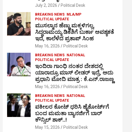
July 2, 2026
Political Desk
BREAKING NEWS
MLA/MP
POLITICAL UPDATE
ಮುಸಲ್ಮಾನ ಹೆಣ್ಣು ಮಕ್ಕಳಿಗಲ್ಲ,
ಸಿದ್ದರಾಮಯ್ಯ ಡಿಕೆಶಿಗೆ ಬುರ್ಕಾ ಅವಶ್ಯಕತೆ
ಇದೆ, ಕಾಲೆಳೆದ ಪ್ರತಾಪ್ ಸಿಂಹ
May 16, 2026
Political Desk
BREAKING NEWS
NATIONAL
POLITICAL UPDATE
ಇಂದಿರಾ ಗಾಂಧಿ ನಂತರ ದೇಶದಲ್ಲಿ
ಯಾರಾದ್ರೂ ಮಾಸ್ ಲೀಡರ್ ಇದ್ರೆ, ಅದು
ಪ್ರಧಾನಿ ಮೋದಿ ಮಾತ್ರ : ಕೆ.ಎನ್.ರಾಜಣ್ಣ
May 16, 2026
Political Desk
BREAKING NEWS
NATIONAL
POLITICAL UPDATE
ವಕೀಲರ ಕೋಟ್ ಧರಿಸಿ ಹೈಕೋರ್ಟ್​ಗೆ
ಬಂದ ಮಮತಾ ಬ್ಯಾನರ್ಜಿಗೆ ಬಾರ್
ಕೌನ್ಸಿಲ್ ಶಾಕ್..!
May 15, 2026
Political Desk