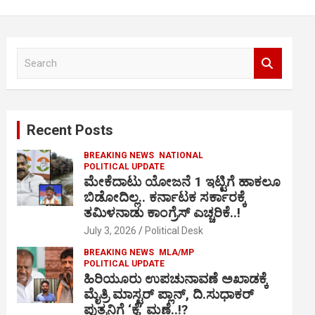
S
e
a
r
c
Recent Posts
h
BREAKING NEWS
NATIONAL
POLITICAL UPDATE
ಮೇಕೆದಾಟು ಯೋಜನೆ 1 ಇಟ್ಟಿಗೆ ಹಾಕಲೂ
ಬಿಡೋದಿಲ್ಲ.. ಕರ್ನಾಟಕ ಸರ್ಕಾರಕ್ಕೆ
ತಮಿಳನಾಡು ಕಾಂಗ್ರೆಸ್ ಎಚ್ಚರಿಕೆ..!
July 3, 2026
Political Desk
BREAKING NEWS
MLA/MP
POLITICAL UPDATE
ಹಿರಿಯೂರು ಉಪಚುನಾವಣೆ ಅಖಾಡಕ್ಕೆ
ಮೈತ್ರಿ ಮಾಸ್ಟರ್ ಪ್ಲಾನ್, ದಿ.ಸುಧಾಕರ್
ಪುತ್ರನಿಗೆ ‘ಕೈ’ ಮಣೆ..!?