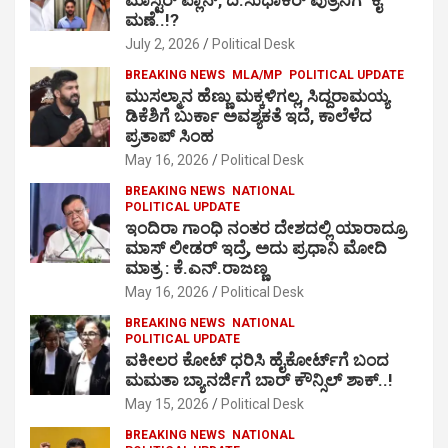
ಮಾಸ್ಟರ್ ಪ್ಲಾನ್, ದಿ.ಸುಧಾಕರ್ ಪುತ್ರನಿಗೆ ‘ಕೈ’
ಮಣೆ..!?
July 2, 2026
Political Desk
BREAKING NEWS
MLA/MP
POLITICAL UPDATE
ಮುಸಲ್ಮಾನ ಹೆಣ್ಣು ಮಕ್ಕಳಿಗಲ್ಲ, ಸಿದ್ದರಾಮಯ್ಯ
ಡಿಕೆಶಿಗೆ ಬುರ್ಕಾ ಅವಶ್ಯಕತೆ ಇದೆ, ಕಾಲೆಳೆದ
ಪ್ರತಾಪ್ ಸಿಂಹ
May 16, 2026
Political Desk
BREAKING NEWS
NATIONAL
POLITICAL UPDATE
ಇಂದಿರಾ ಗಾಂಧಿ ನಂತರ ದೇಶದಲ್ಲಿ ಯಾರಾದ್ರೂ
ಮಾಸ್ ಲೀಡರ್ ಇದ್ರೆ, ಅದು ಪ್ರಧಾನಿ ಮೋದಿ
ಮಾತ್ರ : ಕೆ.ಎನ್.ರಾಜಣ್ಣ
May 16, 2026
Political Desk
BREAKING NEWS
NATIONAL
POLITICAL UPDATE
ವಕೀಲರ ಕೋಟ್ ಧರಿಸಿ ಹೈಕೋರ್ಟ್​ಗೆ ಬಂದ
ಮಮತಾ ಬ್ಯಾನರ್ಜಿಗೆ ಬಾರ್ ಕೌನ್ಸಿಲ್ ಶಾಕ್..!
May 15, 2026
Political Desk
BREAKING NEWS
NATIONAL