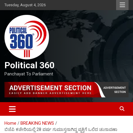
Skip
Tuesday, August 4, 2026
to
content
Political 360
Panchayat To Parliament
Home
BREAKING NEWS
ಬಿಜೆಪಿ ಕಚೇರಿಯಲ್ಲಿ 28 ವರ್ಷ ಗುಮಾಸ್ತನಾಗಿದ್ದ ವ್ಯಕ್ತಿಗೆ ಒಲಿದ ಚುನಾವಣಾ