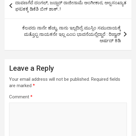
p
o
er
k
ದಾವಣಗೆರೆ ದಂಗಲ್, ಜಬ್ಬಾರ್ ರಾಜೀನಾಮೆ ಅಂಗೀಕಾರ, ಅಲ್ಪಸಂಖ್ಯಾತ
navigation
ಘಟಕಕ್ಕೆ ಡಿಕೆಶಿ ಬಿಗ್ ಶಾಕ್..!
p
k
ಕೆಲವರು ನಾನೇ ಹೆಚ್ಚು, ನಾನು ಇಲ್ಲದಿದ್ರೆ ಮುಸ್ಲಿಂ ಸಮುದಾಯಕ್ಕೆ
ಮತ್ತೊಬ್ಬ ನಾಯಕನೇ ಇಲ್ಲ ಎಂಬ ಭಾವನೆಯಲ್ಲಿದ್ದಾರೆ : ರಿಜ್ವಾನ್
ಅರ್ಷದ್ ಕಿಡಿ
Leave a Reply
Your email address will not be published.
Required fields
are marked
*
Comment
*