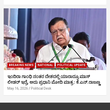
BREAKING NEWS
NATIONAL
POLITICAL UPDATE
ಇಂದಿರಾ ಗಾಂಧಿ ನಂತರ ದೇಶದಲ್ಲಿ ಯಾರಾದ್ರೂ ಮಾಸ್
ಲೀಡರ್ ಇದ್ರೆ, ಅದು ಪ್ರಧಾನಿ ಮೋದಿ ಮಾತ್ರ : ಕೆ.ಎನ್.ರಾಜಣ್ಣ
May 16, 2026
Political Desk