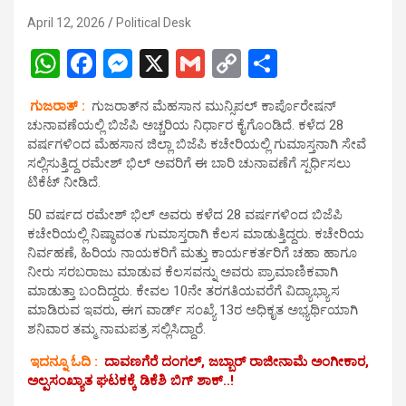
April 12, 2026
Political Desk
W
F
M
X
G
C
S
h
a
es
m
o
h
ಗುಜರಾತ್ :
ಗುಜರಾತ್‌ನ ಮೆಹಸಾನ ಮುನ್ಸಿಪಲ್ ಕಾರ್ಪೊರೇಷನ್
at
ce
se
ail
py
ar
ಚುನಾವಣೆಯಲ್ಲಿ ಬಿಜೆಪಿ ಅಚ್ಚರಿಯ ನಿರ್ಧಾರ ಕೈಗೊಂಡಿದೆ. ಕಳೆದ 28
s
b
n
Li
e
ವರ್ಷಗಳಿಂದ ಮೆಹಸಾನ ಜಿಲ್ಲಾ ಬಿಜೆಪಿ ಕಚೇರಿಯಲ್ಲಿ ಗುಮಾಸ್ತನಾಗಿ ಸೇವೆ
ಸಲ್ಲಿಸುತ್ತಿದ್ದ ರಮೇಶ್ ಭಿಲ್ ಅವರಿಗೆ ಈ ಬಾರಿ ಚುನಾವಣೆಗೆ ಸ್ಪರ್ಧಿಸಲು
A
o
g
n
ಟಿಕೆಟ್ ನೀಡಿದೆ.
p
o
er
k
50 ವರ್ಷದ ರಮೇಶ್ ಭಿಲ್ ಅವರು ಕಳೆದ 28 ವರ್ಷಗಳಿಂದ ಬಿಜೆಪಿ
p
k
ಕಚೇರಿಯಲ್ಲಿ ನಿಷ್ಠಾವಂತ ಗುಮಾಸ್ತರಾಗಿ ಕೆಲಸ ಮಾಡುತ್ತಿದ್ದರು. ಕಚೇರಿಯ
ನಿರ್ವಹಣೆ, ಹಿರಿಯ ನಾಯಕರಿಗೆ ಮತ್ತು ಕಾರ್ಯಕರ್ತರಿಗೆ ಚಹಾ ಹಾಗೂ
ನೀರು ಸರಬರಾಜು ಮಾಡುವ ಕೆಲಸವನ್ನು ಅವರು ಪ್ರಾಮಾಣಿಕವಾಗಿ
ಮಾಡುತ್ತಾ ಬಂದಿದ್ದರು. ಕೇವಲ 10ನೇ ತರಗತಿಯವರೆಗೆ ವಿದ್ಯಾಭ್ಯಾಸ
ಮಾಡಿರುವ ಇವರು, ಈಗ ವಾರ್ಡ್ ಸಂಖ್ಯೆ 13ರ ಅಧಿಕೃತ ಅಭ್ಯರ್ಥಿಯಾಗಿ
ಶನಿವಾರ ತಮ್ಮ ನಾಮಪತ್ರ ಸಲ್ಲಿಸಿದ್ದಾರೆ.
ಇದನ್ನೂ ಓದಿ :
ದಾವಣಗೆರೆ ದಂಗಲ್, ಜಬ್ಬಾರ್ ರಾಜೀನಾಮೆ ಅಂಗೀಕಾರ,
ಅಲ್ಪಸಂಖ್ಯಾತ ಘಟಕಕ್ಕೆ ಡಿಕೆಶಿ ಬಿಗ್ ಶಾಕ್..!