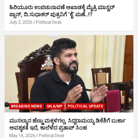
ಹಿರಿಯೂರು ಉಪಚುನಾವಣೆ ಅಖಾಡಕ್ಕೆ ಮೈತ್ರಿ ಮಾಸ್ಟರ್
ಪ್ಲಾನ್, ದಿ.ಸುಧಾಕರ್ ಪುತ್ರನಿಗೆ ‘ಕೈ’ ಮಣೆ..!?
July 2, 2026
Political Desk
BREAKING NEWS
MLA/MP
POLITICAL UPDATE
ಮುಸಲ್ಮಾನ ಹೆಣ್ಣು ಮಕ್ಕಳಿಗಲ್ಲ, ಸಿದ್ದರಾಮಯ್ಯ ಡಿಕೆಶಿಗೆ ಬುರ್ಕಾ
ಅವಶ್ಯಕತೆ ಇದೆ, ಕಾಲೆಳೆದ ಪ್ರತಾಪ್ ಸಿಂಹ
May 16, 2026
Political Desk