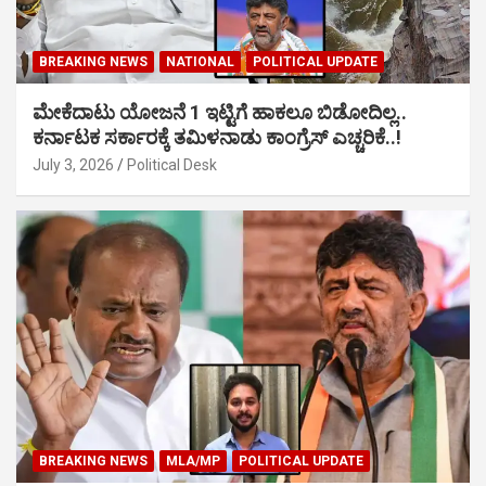
BREAKING NEWS
NATIONAL
POLITICAL UPDATE
ಮೇಕೆದಾಟು ಯೋಜನೆ 1 ಇಟ್ಟಿಗೆ ಹಾಕಲೂ ಬಿಡೋದಿಲ್ಲ..
ಕರ್ನಾಟಕ ಸರ್ಕಾರಕ್ಕೆ ತಮಿಳನಾಡು ಕಾಂಗ್ರೆಸ್ ಎಚ್ಚರಿಕೆ..!
July 3, 2026
Political Desk
BREAKING NEWS
MLA/MP
POLITICAL UPDATE