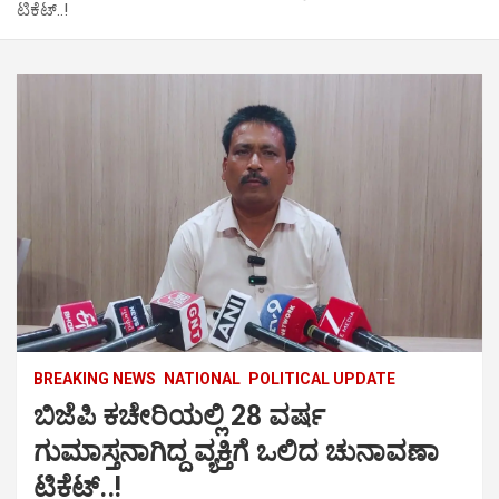
ಟಿಕೆಟ್..!
BREAKING NEWS
NATIONAL
POLITICAL UPDATE
ಬಿಜೆಪಿ ಕಚೇರಿಯಲ್ಲಿ 28 ವರ್ಷ
ಗುಮಾಸ್ತನಾಗಿದ್ದ ವ್ಯಕ್ತಿಗೆ ಒಲಿದ ಚುನಾವಣಾ
ಟಿಕೆಟ್..!