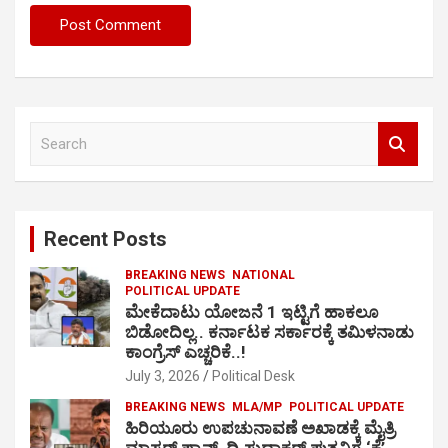
S
e
a
r
c
Recent Posts
h
BREAKING NEWS
NATIONAL
POLITICAL UPDATE
ಮೇಕೆದಾಟು ಯೋಜನೆ 1 ಇಟ್ಟಿಗೆ ಹಾಕಲೂ
ಬಿಡೋದಿಲ್ಲ.. ಕರ್ನಾಟಕ ಸರ್ಕಾರಕ್ಕೆ ತಮಿಳನಾಡು
ಕಾಂಗ್ರೆಸ್ ಎಚ್ಚರಿಕೆ..!
July 3, 2026
Political Desk
BREAKING NEWS
MLA/MP
POLITICAL UPDATE
ಹಿರಿಯೂರು ಉಪಚುನಾವಣೆ ಅಖಾಡಕ್ಕೆ ಮೈತ್ರಿ