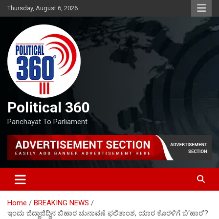
Skip
Thursday, August 6, 2026
to
content
Political 360
Panchayat To Parliament
Home
BREAKING NEWS
ಇಂದು ಜಿದ್ದಾಜಿದ್ದಿನ ಬಿಹಾರ ಚುನಾವಣೆ ಫಲಿತಾಂಶ, ಯಾರ ಕೊರಳಿಗೆ ಬಿ‘ಹಾರ’?