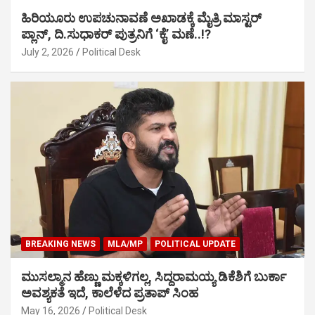
ಹಿರಿಯೂರು ಉಪಚುನಾವಣೆ ಅಖಾಡಕ್ಕೆ ಮೈತ್ರಿ ಮಾಸ್ಟರ್
ಪ್ಲಾನ್, ದಿ.ಸುಧಾಕರ್ ಪುತ್ರನಿಗೆ ‘ಕೈ’ ಮಣೆ..!?
July 2, 2026
Political Desk
BREAKING NEWS
MLA/MP
POLITICAL UPDATE
ಮುಸಲ್ಮಾನ ಹೆಣ್ಣು ಮಕ್ಕಳಿಗಲ್ಲ, ಸಿದ್ದರಾಮಯ್ಯ ಡಿಕೆಶಿಗೆ ಬುರ್ಕಾ
ಅವಶ್ಯಕತೆ ಇದೆ, ಕಾಲೆಳೆದ ಪ್ರತಾಪ್ ಸಿಂಹ
May 16, 2026
Political Desk