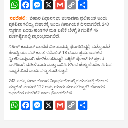
W
F
M
X
G
C
S
h
a
es
m
o
h
ನವದೆಹಲಿ :
ಬಿಹಾರ ವಿಧಾನಸಭಾ ಚುನಾವಣಾ ಫಲಿತಾಂಶ ಇಂದು
at
ce
se
ail
py
ar
ಪ್ರಕಟವಾಗಲಿದ್ದು. ಬಿಹಾರಕ್ಕೆ ಇಂದು ನಿರ್ಣಾಯಕ ದಿನವಾಗಲಿದೆ. 243
s
b
n
Li
e
ಸ್ಥಾನಗಳ ಎರಡು ಹಂತಗಳ ಮತ ಎಣಿಕೆ ಬೆಳಗ್ಗೆ 8 ಗಂಟೆಗೆ 46
ಮತಗಟ್ಟೆಗಳಲ್ಲಿ ಪ್ರಾರಂಭವಾಗಲಿದೆ.
A
o
g
n
ನಿತೀಶ್ ಕುಮಾರ್ ಒಂದೆಡೆ ವಿಜಯವನ್ನು ಘೋಷಿಸಿದ್ದರೆ, ಮತ್ತೊಂದೆಡೆ
p
o
er
k
ತೇಜಸ್ವಿ ಯಾದವ್ ಕೂಡ ನವೆಂಬರ್ 18 ರಂದು ಪ್ರಮಾಣವಚನ
p
k
ಸ್ವೀಕರಿಸುವುದಾಗಿ ಹೇಳಿಕೊಂಡಿದ್ದಾರೆ. ಎಕ್ಸಿಟ್ ಪೋಲ್‌ಗಳ ಪ್ರಕಾರ
ಎನ್‌ಡಿಎಗೆ ಮಹಿಳೆಯರು ಮತ್ತು ಒಬಿಸಿಗಳಿಂದ ಹೆಚ್ಚು ಬೆಂಬಲ ಸಿಗುವ
ಸಾಧ್ಯತೆಯಿದೆ ಎಂಬುದನ್ನು ಸೂಚಿಸುತ್ತವೆ.
243 ಸದಸ್ಯ ಬಲದ ಬಿಹಾರ ವಿಧಾನಸಭೆಯಲ್ಲಿ ಬಹುಮತಕ್ಕೆ ಬೇಕಾದ
ಮ್ಯಾಜಿಕ್ ನಂಬರ್ 122 ಅನ್ನು ಯಾರು ತಲುಪಲಿದ್ದಾರೆ? ಬಿಹಾರದ
ಜನಾದೇಶ ಯಾರಿಗೆ? ಕಾದು ನೋಡಬೇಕಿದೆ.
W
F
M
X
G
C
S
h
a
es
m
o
h
at
ce
se
ail
py
ar