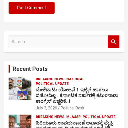
S
e
a
r
c
Recent Posts
h
BREAKING NEWS
NATIONAL
POLITICAL UPDATE
ಮೇಕೆದಾಟು ಯೋಜನೆ 1 ಇಟ್ಟಿಗೆ ಹಾಕಲೂ
ಬಿಡೋದಿಲ್ಲ.. ಕರ್ನಾಟಕ ಸರ್ಕಾರಕ್ಕೆ ತಮಿಳನಾಡು
ಕಾಂಗ್ರೆಸ್ ಎಚ್ಚರಿಕೆ..!
July 3, 2026
Political Desk
BREAKING NEWS
MLA/MP
POLITICAL UPDATE
ಹಿರಿಯೂರು ಉಪಚುನಾವಣೆ ಅಖಾಡಕ್ಕೆ ಮೈತ್ರಿ