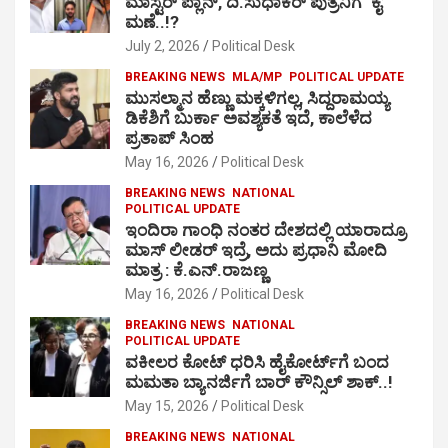
ಮಾಸ್ಟರ್ ಪ್ಲಾನ್, ದಿ.ಸುಧಾಕರ್ ಪುತ್ರನಿಗೆ ‘ಕೈ’
ಮಣೆ..!?
July 2, 2026
Political Desk
BREAKING NEWS
MLA/MP
POLITICAL UPDATE
ಮುಸಲ್ಮಾನ ಹೆಣ್ಣು ಮಕ್ಕಳಿಗಲ್ಲ, ಸಿದ್ದರಾಮಯ್ಯ
ಡಿಕೆಶಿಗೆ ಬುರ್ಕಾ ಅವಶ್ಯಕತೆ ಇದೆ, ಕಾಲೆಳೆದ
ಪ್ರತಾಪ್ ಸಿಂಹ
May 16, 2026
Political Desk
BREAKING NEWS
NATIONAL
POLITICAL UPDATE
ಇಂದಿರಾ ಗಾಂಧಿ ನಂತರ ದೇಶದಲ್ಲಿ ಯಾರಾದ್ರೂ
ಮಾಸ್ ಲೀಡರ್ ಇದ್ರೆ, ಅದು ಪ್ರಧಾನಿ ಮೋದಿ
ಮಾತ್ರ : ಕೆ.ಎನ್.ರಾಜಣ್ಣ
May 16, 2026
Political Desk
BREAKING NEWS
NATIONAL
POLITICAL UPDATE
ವಕೀಲರ ಕೋಟ್ ಧರಿಸಿ ಹೈಕೋರ್ಟ್​ಗೆ ಬಂದ
ಮಮತಾ ಬ್ಯಾನರ್ಜಿಗೆ ಬಾರ್ ಕೌನ್ಸಿಲ್ ಶಾಕ್..!
May 15, 2026
Political Desk
BREAKING NEWS
NATIONAL