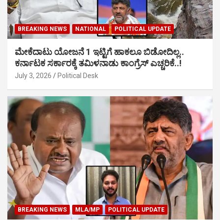
BREAKING NEWS
NATIONAL
POLITICAL UPDATE
ಮೇಕೆದಾಟು ಯೋಜನೆ 1 ಇಟ್ಟಿಗೆ ಹಾಕಲೂ ಬಿಡೋದಿಲ್ಲ..
ಕರ್ನಾಟಕ ಸರ್ಕಾರಕ್ಕೆ ತಮಿಳನಾಡು ಕಾಂಗ್ರೆಸ್ ಎಚ್ಚರಿಕೆ..!
July 3, 2026
Political Desk
BREAKING NEWS
MLA/MP
POLITICAL UPDATE