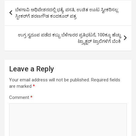
s
b
n
Li
e
Post
ಬೆಳಗಾವಿ ಅಧಿವೇಶನದಲ್ಲಿ ಭತ್ಯೆ, ವಸತಿ, ಉಚಿತ ಊಟ ಸ್ವೀಕರಿಸಲ್ಲ:
A
o
g
n
navigation
ಸ್ಪೀಕರ್‌ಗೆ ಶರಣಗೌಡ ಕಂದಕೂರ್ ಪತ್ರ
p
o
er
k
p
k
ಉಗ್ರ ಸ್ವರೂಪ ಪಡೆದ ಕಬ್ಬು ಬೆಳೆಗಾರರ ಪ್ರತಿಭಟನೆ, 100ಕ್ಕೂ ಹೆಚ್ಚು
ಟ್ರ್ಯಾಕ್ಟರ್ ಟ್ರಾಲಿಗಳಿಗೆ ಬೆಂಕಿ
Leave a Reply
Your email address will not be published.
Required fields
are marked
*
Comment
*