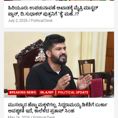
ಹಿರಿಯೂರು ಉಪಚುನಾವಣೆ ಅಖಾಡಕ್ಕೆ ಮೈತ್ರಿ ಮಾಸ್ಟರ್
ಪ್ಲಾನ್, ದಿ.ಸುಧಾಕರ್ ಪುತ್ರನಿಗೆ ‘ಕೈ’ ಮಣೆ..!?
July 2, 2026
Political Desk
BREAKING NEWS
MLA/MP
POLITICAL UPDATE
ಮುಸಲ್ಮಾನ ಹೆಣ್ಣು ಮಕ್ಕಳಿಗಲ್ಲ, ಸಿದ್ದರಾಮಯ್ಯ ಡಿಕೆಶಿಗೆ ಬುರ್ಕಾ
ಅವಶ್ಯಕತೆ ಇದೆ, ಕಾಲೆಳೆದ ಪ್ರತಾಪ್ ಸಿಂಹ
May 16, 2026
Political Desk