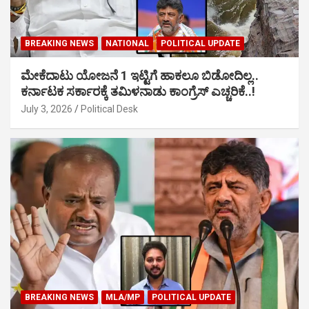
BREAKING NEWS
NATIONAL
POLITICAL UPDATE
ಮೇಕೆದಾಟು ಯೋಜನೆ 1 ಇಟ್ಟಿಗೆ ಹಾಕಲೂ ಬಿಡೋದಿಲ್ಲ..
ಕರ್ನಾಟಕ ಸರ್ಕಾರಕ್ಕೆ ತಮಿಳನಾಡು ಕಾಂಗ್ರೆಸ್ ಎಚ್ಚರಿಕೆ..!
July 3, 2026
Political Desk
BREAKING NEWS
MLA/MP
POLITICAL UPDATE