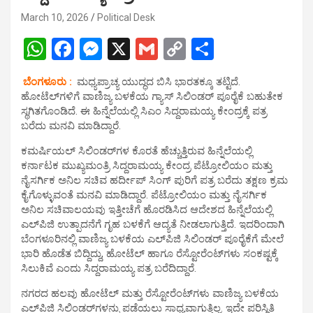
March 10, 2026
Political Desk
W
F
M
X
G
C
S
h
a
es
m
o
h
ಬೆಂಗಳೂರು :
ಮಧ್ಯಪ್ರಾಚ್ಯ ಯುದ್ಧದ ಬಿಸಿ ಭಾರತಕ್ಕೂ ತಟ್ಟಿದೆ.
at
ce
se
ail
py
ar
ಹೋಟೆಲ್‌ಗಳಿಗೆ ವಾಣಿಜ್ಯ ಬಳಕೆಯ ಗ್ಯಾಸ್ ಸಿಲಿಂಡರ್ ಪೂರೈಕೆ ಬಹುತೇಕ
s
b
n
Li
e
ಸ್ಥಗಿತಗೊಂಡಿದೆ. ಈ ಹಿನ್ನೆಲೆಯಲ್ಲಿ ಸಿಎಂ ಸಿದ್ದರಾಮಯ್ಯ ಕೇಂದ್ರಕ್ಕೆ ಪತ್ರ
ಬರೆದು ಮನವಿ ಮಾಡಿದ್ದಾರೆ.
A
o
g
n
ಕಮರ್ಷಿಯಲ್ ಸಿಲಿಂಡರ್‌ಗಳ ಕೊರತೆ ಹೆಚ್ಚುತ್ತಿರುವ ಹಿನ್ನೆಲೆಯಲ್ಲಿ
p
o
er
k
ಕರ್ನಾಟಕ ಮುಖ್ಯಮಂತ್ರಿ ಸಿದ್ದರಾಮಯ್ಯ ಕೇಂದ್ರ ಪೆಟ್ರೋಲಿಯಂ ಮತ್ತು
p
k
ನೈಸರ್ಗಿಕ ಅನಿಲ ಸಚಿವ ಹರ್ದೀಪ್ ಸಿಂಗ್ ಪುರಿಗೆ ಪತ್ರ ಬರೆದು ತಕ್ಷಣ ಕ್ರಮ
ಕೈಗೊಳ್ಳುವಂತೆ ಮನವಿ ಮಾಡಿದ್ದಾರೆ. ಪೆಟ್ರೋಲಿಯಂ ಮತ್ತು ನೈಸರ್ಗಿಕ
ಅನಿಲ ಸಚಿವಾಲಯವು ಇತ್ತೀಚೆಗೆ ಹೊರಡಿಸಿದ ಆದೇಶದ ಹಿನ್ನೆಲೆಯಲ್ಲಿ
ಎಲ್‌ಪಿಜಿ ಉತ್ಪಾದನೆಗೆ ಗೃಹ ಬಳಕೆಗೆ ಆದ್ಯತೆ ನೀಡಲಾಗುತ್ತಿದೆ. ಇದರಿಂದಾಗಿ
ಬೆಂಗಳೂರಿನಲ್ಲಿ ವಾಣಿಜ್ಯ ಬಳಕೆಯ ಎಲ್‌ಪಿಜಿ ಸಿಲಿಂಡರ್ ಪೂರೈಕೆಗೆ ಮೇಲೆ
ಭಾರಿ ಹೊಡೆತ ಬಿದ್ದಿದ್ದು, ಹೋಟೆಲ್ ಹಾಗೂ ರೆಸ್ಟೋರೆಂಟ್‌ಗಳು ಸಂಕಷ್ಟಕ್ಕೆ
ಸಿಲುಕಿವೆ ಎಂದು ಸಿದ್ದರಾಮಯ್ಯ ಪತ್ರ ಬರೆದಿದ್ದಾರೆ.
ನಗರದ ಹಲವು ಹೋಟೆಲ್ ಮತ್ತು ರೆಸ್ಟೋರೆಂಟ್​​ಗಳು ವಾಣಿಜ್ಯ ಬಳಕೆಯ
ಎಲ್‌ಪಿಜಿ ಸಿಲಿಂಡರ್‌ಗಳನ್ನು ಪಡೆಯಲು ಸಾಧ್ಯವಾಗುತ್ತಿಲ್ಲ. ಇದೇ ಪರಿಸ್ಥಿತಿ