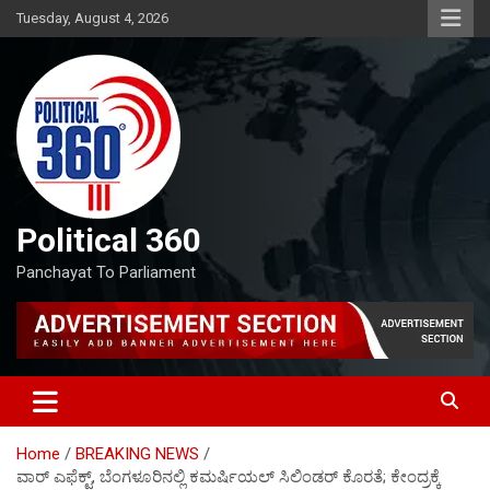
Skip
Tuesday, August 4, 2026
to
content
Political 360
Panchayat To Parliament
Home
BREAKING NEWS
ವಾರ್ ಎಫೆಕ್ಟ್, ಬೆಂಗಳೂರಿನಲ್ಲಿ ಕಮರ್ಷಿಯಲ್ ಸಿಲಿಂಡರ್ ಕೊರತೆ; ಕೇಂದ್ರಕ್ಕೆ