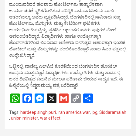
ಮುಂದುವರಿದರೆ ಹಲವಾರು ಹೋಟೆಲ್‌ಗಳು ತಾತ್ಕಾಲಿಕವಾಗಿ
ಕಾರ್ಯಾಚರಣೆ ಸ್ಥಗಿತಗೊಳಿಸುವ ಪರಿಸ್ಥಿತಿ ಎದುರಾಗಬಹುದು ಎಂಬ
ಆತಂಕವನ್ನೂ ಅವರು ವ್ಯಕ್ತಪಡಿಸಿದ್ದಾರೆ. ಬೆಂಗಳೂರಿನಲ್ಲಿ ಸಾವಿರಾರು ಸಣ್ಣ
ಹೋಟೆಲ್‌ಗಳು, ಮೆಸ್ಸುಗಳು ಮತ್ತು ಕೇಟರಿಂಗ್ ಘಟಕಗಳು
ಕಾರ್ಯನಿರ್ವಹಿಸುತ್ತಿದ್ದು, ಪ್ರತಿದಿನ ಲಕ್ಷಾಂತರ ಜನರು ಇವುಗಳ ಮೇಲೆ
ಅವಲಂಬಿತರಿದ್ದಾರೆ. ವಿದ್ಯಾರ್ಥಿಗಳು ಹಾಗೂ ಉದ್ಯೋಗಕ್ಕಾಗಿ
ಹೊರನಗರಗಳಿಂದ ಬಂದಿರುವ ಅನೇಕರು ದಿನನಿತ್ಯದ ಆಹಾರಕ್ಕಾಗಿ ಇಂತಹ
ಹೋಟೆಲ್ ಮತ್ತು ಮೆಸ್ಸುಗಳನ್ನೇ ನಂಬಿಕೊಂಡಿದ್ದಾರೆ ಎಂದು ಸಿಎಂ ಪತ್ರದಲ್ಲಿ
ಉಲ್ಲೇಖಿಸಿದ್ದಾರೆ.
ಒಟ್ಟಿನಲ್ಲಿ, ವಾಣಿಜ್ಯ ಎಲ್‌ಪಿಜಿ ಕೊರತೆಯಿಂದ ಬೆಂಗಳೂರಿನ ಹೋಟೆಲ್
ಉದ್ಯಮ ಮಾತ್ರವಲ್ಲದೆ ವಿದ್ಯಾರ್ಥಿಗಳು, ಉದ್ಯೋಗಿಗಳು ಮತ್ತು ಸಾಮಾನ್ಯ
ಜನರ ದಿನನಿತ್ಯದ ಬದುಕಿನ ಮೇಲೂ ಪರಿಣಾಮ ಬೀರುವ ಸಾಧ್ಯತೆ ಇದೆ. ಈ
ಹಿನ್ನೆಲೆಯಲ್ಲಿ ಸಿದ್ದರಾಮಯ್ಯ ಪತ್ರ ಬರೆದಿದ್ದಾರೆ.
W
F
M
X
G
C
S
h
a
es
m
o
h
Tags:
hardeep singh puri
,
iran america war
,
lpg
,
Siddaramaiah
at
ce
se
ail
py
ar
,
union minister
,
war effect
s
b
n
Li
e