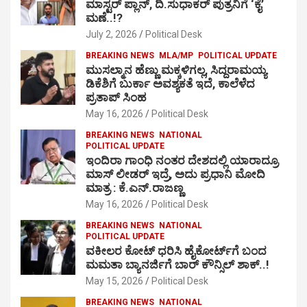
ಮಾಸ್ಟರ್ ಪ್ಲಾನ್, ದಿ.ಸುಧಾಕರ್ ಪುತ್ರನಿಗೆ ‘ಕೈ’
ಮಣೆ..!?
July 2, 2026
Political Desk
BREAKING NEWS
MLA/MP
POLITICAL UPDATE
ಮುಸಲ್ಮಾನ ಹೆಣ್ಣು ಮಕ್ಕಳಿಗಲ್ಲ, ಸಿದ್ದರಾಮಯ್ಯ
ಡಿಕೆಶಿಗೆ ಬುರ್ಕಾ ಅವಶ್ಯಕತೆ ಇದೆ, ಕಾಲೆಳೆದ
ಪ್ರತಾಪ್ ಸಿಂಹ
May 16, 2026
Political Desk
BREAKING NEWS
NATIONAL
POLITICAL UPDATE
ಇಂದಿರಾ ಗಾಂಧಿ ನಂತರ ದೇಶದಲ್ಲಿ ಯಾರಾದ್ರೂ
ಮಾಸ್ ಲೀಡರ್ ಇದ್ರೆ, ಅದು ಪ್ರಧಾನಿ ಮೋದಿ
ಮಾತ್ರ : ಕೆ.ಎನ್.ರಾಜಣ್ಣ
May 16, 2026
Political Desk
BREAKING NEWS
NATIONAL
POLITICAL UPDATE
ವಕೀಲರ ಕೋಟ್ ಧರಿಸಿ ಹೈಕೋರ್ಟ್​ಗೆ ಬಂದ
ಮಮತಾ ಬ್ಯಾನರ್ಜಿಗೆ ಬಾರ್ ಕೌನ್ಸಿಲ್ ಶಾಕ್..!
May 15, 2026
Political Desk
BREAKING NEWS
NATIONAL