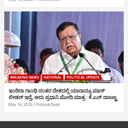
BREAKING NEWS
NATIONAL
POLITICAL UPDATE
ಇಂದಿರಾ ಗಾಂಧಿ ನಂತರ ದೇಶದಲ್ಲಿ ಯಾರಾದ್ರೂ ಮಾಸ್
ಲೀಡರ್ ಇದ್ರೆ, ಅದು ಪ್ರಧಾನಿ ಮೋದಿ ಮಾತ್ರ : ಕೆ.ಎನ್.ರಾಜಣ್ಣ
May 16, 2026
Political Desk