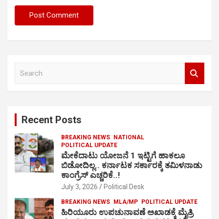
S
e
a
r
c
Recent Posts
h
BREAKING NEWS
NATIONAL
POLITICAL UPDATE
ಮೇಕೆದಾಟು ಯೋಜನೆ 1 ಇಟ್ಟಿಗೆ ಹಾಕಲೂ
ಬಿಡೋದಿಲ್ಲ.. ಕರ್ನಾಟಕ ಸರ್ಕಾರಕ್ಕೆ ತಮಿಳನಾಡು
ಕಾಂಗ್ರೆಸ್ ಎಚ್ಚರಿಕೆ..!
July 3, 2026
Political Desk
BREAKING NEWS
MLA/MP
POLITICAL UPDATE
ಹಿರಿಯೂರು ಉಪಚುನಾವಣೆ ಅಖಾಡಕ್ಕೆ ಮೈತ್ರಿ