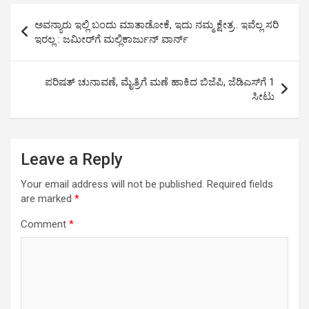
A
o
g
n
Post
p
o
er
k
ಅವನ್ಯಾರು ಇಲ್ಲಿ ಬಂದು ಮಾತಾಡೋಕೆ, ಇದು ನಮ್ಮ ಕ್ಷೇತ್ರ.. ಇವೆಲ್ಲ ಸರಿ
navigation
ಇರಲ್ಲ : ಜಮೀರ್‌ಗೆ ಮಲ್ಲಿಕಾರ್ಜುನ್ ವಾರ್ನ್
p
k
ಪರಿಷತ್ ಚುನಾವಣೆ, ಮೈತ್ರಿಗೆ ಮಣೆ ಹಾಕಿದ ಬಿಜೆಪಿ, ಜೆಡಿಎಸ್​​ಗೆ 1
ಸೀಟು
Leave a Reply
Your email address will not be published.
Required fields
are marked
*
Comment
*