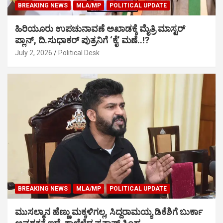
BREAKING NEWS
MLA/MP
POLITICAL UPDATE
ಹಿರಿಯೂರು ಉಪಚುನಾವಣೆ ಅಖಾಡಕ್ಕೆ ಮೈತ್ರಿ ಮಾಸ್ಟರ್
ಪ್ಲಾನ್, ದಿ.ಸುಧಾಕರ್ ಪುತ್ರನಿಗೆ ‘ಕೈ’ ಮಣೆ..!?
July 2, 2026
Political Desk
BREAKING NEWS
MLA/MP
POLITICAL UPDATE
ಮುಸಲ್ಮಾನ ಹೆಣ್ಣು ಮಕ್ಕಳಿಗಲ್ಲ, ಸಿದ್ದರಾಮಯ್ಯ ಡಿಕೆಶಿಗೆ ಬುರ್ಕಾ