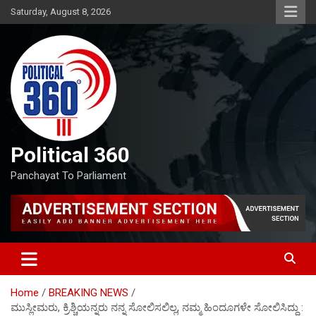
Skip
Saturday, August 8, 2026
to
content
Political 360
Panchayat To Parliament
Home
BREAKING NEWS
ಮುಸ್ಲೀಮರು, ಕ್ರಿಶ್ಚಿಯನ್ನರು ನನ್ನ ಸೋಲಿಸಲಿಲ್ಲ, ನಮ್ಮ ಹಿಂದೂಗಳೇ ಸೋಲಿಸಿದ್ದು :