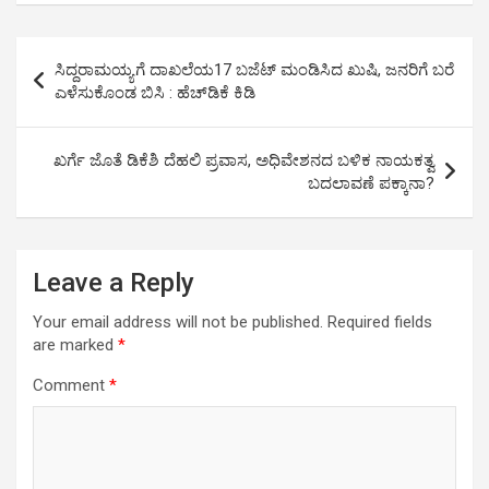
s
b
n
Li
e
A
o
g
n
Post
ಸಿದ್ದರಾಮಯ್ಯಗೆ ದಾಖಲೆಯ17 ಬಜೆಟ್ ಮಂಡಿಸಿದ ಖುಷಿ, ಜನರಿಗೆ ಬರೆ
p
o
er
k
navigation
ಎಳೆಸುಕೊಂಡ ಬಿಸಿ : ಹೆಚ್‌ಡಿಕೆ ಕಿಡಿ
p
k
ಖರ್ಗೆ ಜೊತೆ ಡಿಕೆಶಿ ದೆಹಲಿ ಪ್ರವಾಸ, ಅಧಿವೇಶನದ ಬಳಿಕ ನಾಯಕತ್ವ
ಬದಲಾವಣೆ ಪಕ್ಕಾನಾ?
Leave a Reply
Your email address will not be published.
Required fields
are marked
*
Comment
*