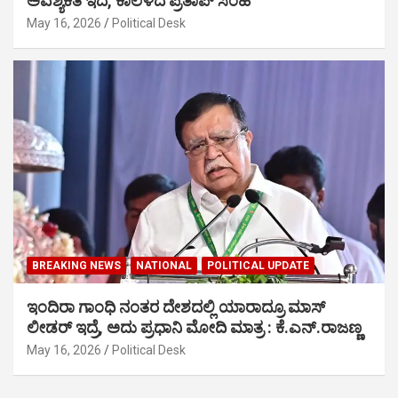
ಅವಶ್ಯಕತೆ ಇದೆ, ಕಾಲೆಳೆದ ಪ್ರತಾಪ್ ಸಿಂಹ
May 16, 2026
Political Desk
BREAKING NEWS
NATIONAL
POLITICAL UPDATE
ಇಂದಿರಾ ಗಾಂಧಿ ನಂತರ ದೇಶದಲ್ಲಿ ಯಾರಾದ್ರೂ ಮಾಸ್
ಲೀಡರ್ ಇದ್ರೆ, ಅದು ಪ್ರಧಾನಿ ಮೋದಿ ಮಾತ್ರ : ಕೆ.ಎನ್.ರಾಜಣ್ಣ
May 16, 2026
Political Desk