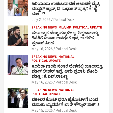
ಹಿರಿಯೂರು ಉಪಚುನಾವಣೆ ಅಖಾಡಕ್ಕೆ ಮೈತ್ರಿ
ಮಾಸ್ಟರ್ ಪ್ಲಾನ್, ದಿ.ಸುಧಾಕರ್ ಪುತ್ರನಿಗೆ ‘ಕೈ’
ಮಣೆ..!?
July 2, 2026
Political Desk
BREAKING NEWS
MLA/MP
POLITICAL UPDATE
ಮುಸಲ್ಮಾನ ಹೆಣ್ಣು ಮಕ್ಕಳಿಗಲ್ಲ, ಸಿದ್ದರಾಮಯ್ಯ
ಡಿಕೆಶಿಗೆ ಬುರ್ಕಾ ಅವಶ್ಯಕತೆ ಇದೆ, ಕಾಲೆಳೆದ
ಪ್ರತಾಪ್ ಸಿಂಹ
May 16, 2026
Political Desk
BREAKING NEWS
NATIONAL
POLITICAL UPDATE
ಇಂದಿರಾ ಗಾಂಧಿ ನಂತರ ದೇಶದಲ್ಲಿ ಯಾರಾದ್ರೂ
ಮಾಸ್ ಲೀಡರ್ ಇದ್ರೆ, ಅದು ಪ್ರಧಾನಿ ಮೋದಿ
ಮಾತ್ರ : ಕೆ.ಎನ್.ರಾಜಣ್ಣ
May 16, 2026
Political Desk
BREAKING NEWS
NATIONAL
POLITICAL UPDATE
ವಕೀಲರ ಕೋಟ್ ಧರಿಸಿ ಹೈಕೋರ್ಟ್​ಗೆ ಬಂದ
ಮಮತಾ ಬ್ಯಾನರ್ಜಿಗೆ ಬಾರ್ ಕೌನ್ಸಿಲ್ ಶಾಕ್..!
May 15, 2026
Political Desk