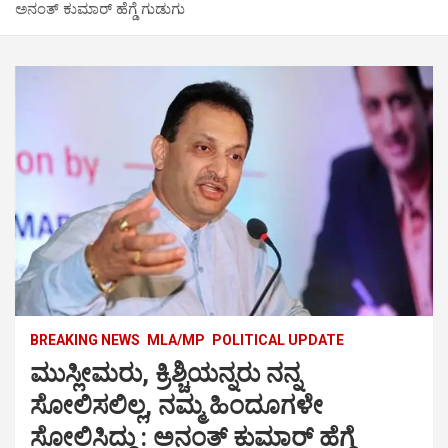
ಅನಂತ್ ಕುಮಾರ್ ಹೆಗ್ಡೆ ಗುಡುಗು
BREAKING NEWS
MLA/MP
POLITICAL UPDATE
ಮುಸ್ಲೀಮರು, ಕ್ರಿಶ್ಚಿಯನ್ನರು ನನ್ನ
ಸೋಲಿಸಲಿಲ್ಲ, ನಮ್ಮ ಹಿಂದೂಗಳೇ
ಸೋಲಿಸಿದ್ದು : ಅನಂತ್ ಕುಮಾರ್ ಹೆಗ್ಡೆ