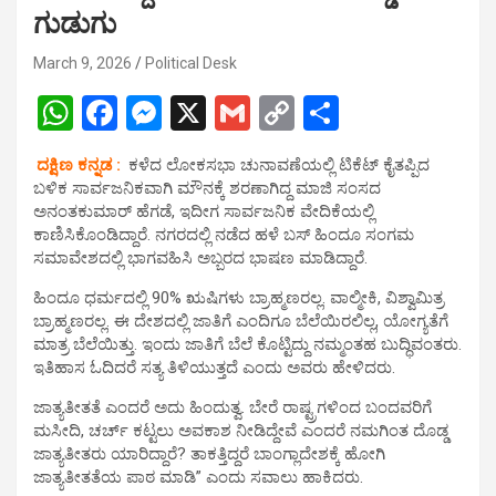
ಗುಡುಗು
March 9, 2026
Political Desk
W
F
M
X
G
C
S
h
a
es
m
o
h
ದಕ್ಷಿಣ ಕನ್ನಡ :
ಕಳೆದ ಲೋಕಸಭಾ ಚುನಾವಣೆಯಲ್ಲಿ ಟಿಕೆಟ್ ಕೈತಪ್ಪಿದ
at
ce
se
ail
py
ar
ಬಳಿಕ ಸಾರ್ವಜನಿಕವಾಗಿ ಮೌನಕ್ಕೆ ಶರಣಾಗಿದ್ದ ಮಾಜಿ ಸಂಸದ
s
b
n
Li
e
ಅನಂತಕುಮಾರ್ ಹೆಗಡೆ, ಇದೀಗ ಸಾರ್ವಜನಿಕ ವೇದಿಕೆಯಲ್ಲಿ
ಕಾಣಿಸಿಕೊಂಡಿದ್ದಾರೆ. ನಗರದಲ್ಲಿ‌ ನಡೆದ ಹಳೆ ಬಸ್ ಹಿಂದೂ ಸಂಗಮ
A
o
g
n
ಸಮಾವೇಶದಲ್ಲಿ ಭಾಗವಹಿಸಿ ಅಬ್ಬರದ ಭಾಷಣ ಮಾಡಿದ್ದಾರೆ.
p
o
er
k
ಹಿಂದೂ ಧರ್ಮದಲ್ಲಿ 90% ಋಷಿಗಳು ಬ್ರಾಹ್ಮಣರಲ್ಲ. ವಾಲ್ಮೀಕಿ, ವಿಶ್ವಾಮಿತ್ರ
p
k
ಬ್ರಾಹ್ಮಣರಲ್ಲ. ಈ ದೇಶದಲ್ಲಿ ಜಾತಿಗೆ ಎಂದಿಗೂ ಬೆಲೆಯಿರಲಿಲ್ಲ, ಯೋಗ್ಯತೆಗೆ
ಮಾತ್ರ ಬೆಲೆಯಿತ್ತು. ಇಂದು ಜಾತಿಗೆ ಬೆಲೆ ಕೊಟ್ಟಿದ್ದು ನಮ್ಮಂತಹ ಬುದ್ಧಿವಂತರು.
ಇತಿಹಾಸ ಓದಿದರೆ ಸತ್ಯ ತಿಳಿಯುತ್ತದೆ ಎಂದು ಅವರು ಹೇಳಿದರು.
ಜಾತ್ಯತೀತತೆ ಎಂದರೆ ಅದು ಹಿಂದುತ್ವ. ಬೇರೆ ರಾಷ್ಟ್ರಗಳಿಂದ ಬಂದವರಿಗೆ
ಮಸೀದಿ, ಚರ್ಚ್ ಕಟ್ಟಲು ಅವಕಾಶ ನೀಡಿದ್ದೇವೆ ಎಂದರೆ ನಮಗಿಂತ ದೊಡ್ಡ
ಜಾತ್ಯತೀತರು ಯಾರಿದ್ದಾರೆ? ತಾಕತ್ತಿದ್ದರೆ ಬಾಂಗ್ಲಾದೇಶಕ್ಕೆ ಹೋಗಿ
ಜಾತ್ಯತೀತತೆಯ ಪಾಠ ಮಾಡಿ” ಎಂದು ಸವಾಲು ಹಾಕಿದರು.