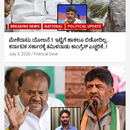
BREAKING NEWS
NATIONAL
POLITICAL UPDATE
ಮೇಕೆದಾಟು ಯೋಜನೆ 1 ಇಟ್ಟಿಗೆ ಹಾಕಲೂ ಬಿಡೋದಿಲ್ಲ..
ಕರ್ನಾಟಕ ಸರ್ಕಾರಕ್ಕೆ ತಮಿಳನಾಡು ಕಾಂಗ್ರೆಸ್ ಎಚ್ಚರಿಕೆ..!
July 3, 2026
Political Desk