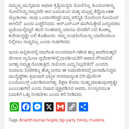
ನಮ್ಮನ್ನು ಮುಸ್ಲಿಮರು ಅಥವಾ ಕ್ರಿಶ್ಚಿಯನ್ನರು ಸೋಲಿಸಿಲ್ಲ. ಹಿಂದೂಗಳನ್ನು
ಸೋಲಿಸಿದ್ದು ನಮ್ಮವರೇ ಆದ ಜಯಚಂದ ಮತ್ತು ಮಲ್ಲಪ್ಪ ಶೆಟ್ಟಿಯಂತಹ
ದ್ರೋಹಿಗಳು. ನಾವು ಒಂದಾಗದಿದ್ದರೆ ನಮ್ಮ ಪರಿಸ್ಥಿತಿ ‘ಗೋವಿಂದ ಗೋವಿಂದ’
ಆಗಲಿದೆ” ಎಂದು ಎಚ್ಚರಿಸಿದರು. ಆರ್.ಎಸ್.ಎಸ್ ಮುಗಿಸುತ್ತೇವೆ ಎನ್ನುವವರು
ಭ್ರಮೆಯಲ್ಲಿದ್ದಾರೆ. ಹುಲಿ-ಸಿಂಹವನ್ನು ಯಾರೂ ದೇವರಿಗೆ ಬಲಿ ಕೊಡಲ್ಲ,
ಕುರಿಯನ್ನಷ್ಟೇ ಬಲಿ ಕೊಡೋದು. ನಮ್ಮ ಸಂಘಟನೆಯನ್ನು ಯಾರಿಂದಲೂ
ನಿಲ್ಲಿಸಲು ಸಾಧ್ಯವಿಲ್ಲ. ಎಂದು ಗುಡುಗಿದರು.
ಇಂದು ಆಫ್ರಿಕಾದಲ್ಲಿ ನಮಗಿಂತ ಸುಂದರವಾಗಿ ಗಣೇಶ ಹಬ್ಬ ಆಚರಿಸುತ್ತಾರೆ.
ಚೀನಾದ ಗ್ರಾಮೀಣ ಪ್ರದೇಶಗಳಲ್ಲಿ ಭಾರತೀಯರಿಗೆ ಅಪಾರ ಗೌರವವಿದೆ.
ಜಗತ್ತು ನಮ್ಮತ್ತ ನೋಡುತ್ತಿದೆ, ನಾವಿಂದು ಎದ್ದು ನಿಲ್ಲಬೇಕಿದೆ” ಎಂದರು.
ಸುಮಾರು 3,000ಕ್ಕೂ ಹೆಚ್ಚು ಜನರು ಈ ಸಮಾವೇಶದಲ್ಲಿ ಭಾಗವಹಿಸಿದ್ದರು.
ಮುನ್ನೆಚ್ಚರಿಕಾ ಕ್ರಮವಾಗಿ ಭಟ್ಕಳ ನಗರದಾದ್ಯಂತ ಬಿಗಿ ಪೊಲೀಸ್
ಬಂದೋಬಸ್ತ್ ಏರ್ಪಡಿಸಲಾಗಿತ್ತು. ಶಿಕ್ಷಣ ಕೇವಲ ದುಡ್ಡು ಮಾಡುವುದಕ್ಕಷ್ಟೇ
ಎಂಬಂತಾಗಿದೆ ಎಂದು ವಿಷಾದ ವ್ಯಕ್ತಪಡಿಸಿದ ಅವರು, ಸಂಸ್ಕಾರಯುತ
ಬದುಕಿಗೆ ಒತ್ತು ನೀಡಬೇಕು ಎಂದು ಕರೆ ನೀಡಿದರು.
W
F
M
X
G
C
S
h
a
es
m
o
h
Tags:
Ananth kumar hegde
,
bjp party
,
hindu
,
muslims
at
ce
se
ail
py
ar