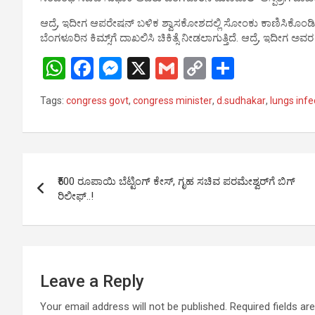
p
o
er
k
ಆದ್ರೆ, ಇದೀಗ ಆಪರೇಷನ್ ಬಳಿಕ ಶ್ವಾಸಕೋಶದಲ್ಲಿ ಸೋಂಕು ಕಾಣಿಸಿಕೊಂಡಿದ
p
k
ಬೆಂಗಳೂರಿನ ಕಿಮ್ಸ್‌​ಗೆ ದಾಖಲಿಸಿ ಚಿಕಿತ್ಸೆ ನೀಡಲಾಗುತ್ತಿದೆ. ಆದ್ರೆ, ಇದೀಗ 
W
F
M
X
G
C
S
h
a
es
m
o
h
Tags:
congress govt
,
congress minister
,
d.sudhakar
,
lungs infe
at
ce
se
ail
py
ar
s
b
n
Li
e
A
o
g
n
Post
p
o
er
k
₹500 ರೂಪಾಯಿ ಬೆಟ್ಟಿಂಗ್ ಕೇಸ್, ಗೃಹ ಸಚಿವ ಪರಮೇಶ್ವರ್​​​ಗೆ ಬಿಗ್
navigation
ರಿಲೀಫ್..!
p
k
Leave a Reply
Your email address will not be published.
Required fields a