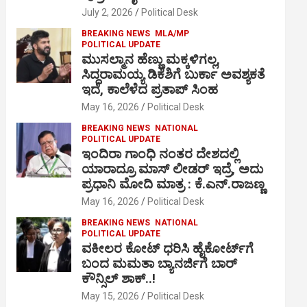
July 2, 2026
Political Desk
BREAKING NEWS
MLA/MP
POLITICAL UPDATE
ಮುಸಲ್ಮಾನ ಹೆಣ್ಣು ಮಕ್ಕಳಿಗಲ್ಲ,
ಸಿದ್ದರಾಮಯ್ಯ ಡಿಕೆಶಿಗೆ ಬುರ್ಕಾ ಅವಶ್ಯಕತೆ
ಇದೆ, ಕಾಲೆಳೆದ ಪ್ರತಾಪ್ ಸಿಂಹ
May 16, 2026
Political Desk
BREAKING NEWS
NATIONAL
POLITICAL UPDATE
ಇಂದಿರಾ ಗಾಂಧಿ ನಂತರ ದೇಶದಲ್ಲಿ
ಯಾರಾದ್ರೂ ಮಾಸ್ ಲೀಡರ್ ಇದ್ರೆ, ಅದು
ಪ್ರಧಾನಿ ಮೋದಿ ಮಾತ್ರ : ಕೆ.ಎನ್.ರಾಜಣ್ಣ
May 16, 2026
Political Desk
BREAKING NEWS
NATIONAL
POLITICAL UPDATE
ವಕೀಲರ ಕೋಟ್ ಧರಿಸಿ ಹೈಕೋರ್ಟ್​ಗೆ
ಬಂದ ಮಮತಾ ಬ್ಯಾನರ್ಜಿಗೆ ಬಾರ್
ಕೌನ್ಸಿಲ್ ಶಾಕ್..!
May 15, 2026
Political Desk