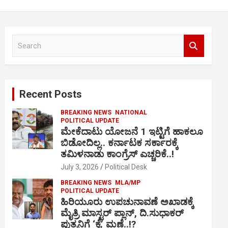
S
e
a
r
c
Recent Posts
h
BREAKING NEWS
NATIONAL
POLITICAL UPDATE
ಮೇಕೆದಾಟು ಯೋಜನೆ 1 ಇಟ್ಟಿಗೆ ಹಾಕಲೂ
ಬಿಡೋದಿಲ್ಲ.. ಕರ್ನಾಟಕ ಸರ್ಕಾರಕ್ಕೆ
ತಮಿಳನಾಡು ಕಾಂಗ್ರೆಸ್ ಎಚ್ಚರಿಕೆ..!
July 3, 2026
Political Desk
BREAKING NEWS
MLA/MP
POLITICAL UPDATE
ಹಿರಿಯೂರು ಉಪಚುನಾವಣೆ ಅಖಾಡಕ್ಕೆ
ಮೈತ್ರಿ ಮಾಸ್ಟರ್ ಪ್ಲಾನ್, ದಿ.ಸುಧಾಕರ್
ಪುತ್ರನಿಗೆ ‘ಕೈ’ ಮಣೆ..!?