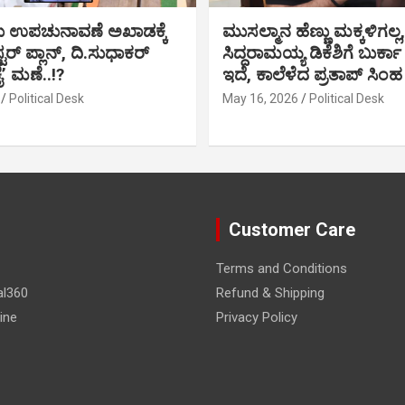
ು ಉಪಚುನಾವಣೆ ಅಖಾಡಕ್ಕೆ
ಮುಸಲ್ಮಾನ ಹೆಣ್ಣು ಮಕ್ಕಳಿಗಲ್ಲ,
್ಟರ್ ಪ್ಲಾನ್, ದಿ.ಸುಧಾಕರ್
ಸಿದ್ದರಾಮಯ್ಯ ಡಿಕೆಶಿಗೆ ಬುರ್ಕಾ
ಕೈ’ ಮಣೆ..!?
ಇದೆ, ಕಾಲೆಳೆದ ಪ್ರತಾಪ್ ಸಿಂಹ
Political Desk
May 16, 2026
Political Desk
Customer Care
Terms and Conditions
al360
Refund & Shipping
ine
Privacy Policy