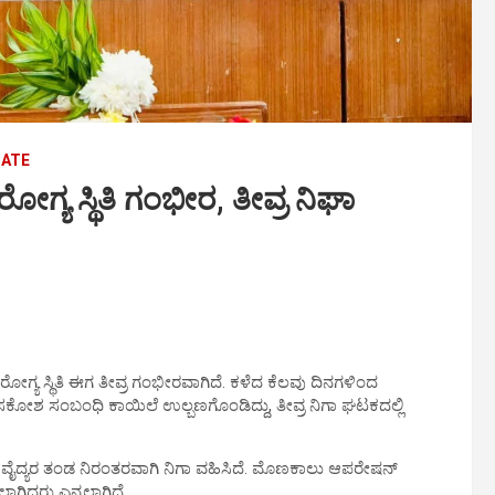
DATE
ಯ ಸ್ಥಿತಿ ಗಂಭೀರ, ತೀವ್ರ ನಿಘಾ
ರೋಗ್ಯ ಸ್ಥಿತಿ ಈಗ ತೀವ್ರ ಗಂಭೀರವಾಗಿದೆ. ಕಳೆದ ಕೆಲವು ದಿನಗಳಿಂದ
 ಶ್ವಾಸಕೋಶ ಸಂಬಂಧಿ ಕಾಯಿಲೆ ಉಲ್ಬಣಗೊಂಡಿದ್ದು, ತೀವ್ರ ನಿಗಾ ಘಟಕದಲ್ಲಿ
, ವೈದ್ಯರ ತಂಡ ನಿರಂತರವಾಗಿ ನಿಗಾ ವಹಿಸಿದೆ. ಮೊಣಕಾಲು ಆಪರೇಷನ್
ಿದ್ದರು ಎನ್ನಲಾಗಿದೆ.