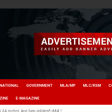
NATIONAL
GOVERNMENT
MLA/MP
MLC/RSM
C
ZINE
E-MAGAZINE
ಿ ಗಂಭೀರ, ತೀವ್ರ ನಿಘಾ ಘಟಕದಲ್ಲಿ ಚಿಕಿತ್ಸೆ..!