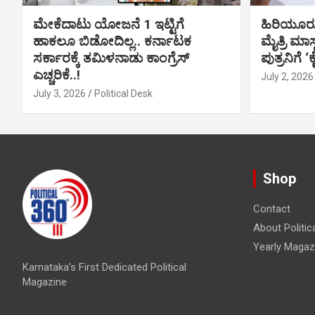
ಮೇಕೆದಾಟು ಯೋಜನೆ 1 ಇಟ್ಟಿಗೆ
ಹಿರಿಯೂರ
ಹಾಕಲೂ ಬಿಡೋದಿಲ್ಲ.. ಕರ್ನಾಟಕ
ಮೈತ್ರಿ ಮಾಸ
ಸರ್ಕಾರಕ್ಕೆ ತಮಿಳನಾಡು ಕಾಂಗ್ರೆಸ್
ಪುತ್ರನಿಗೆ ‘
ಎಚ್ಚರಿಕೆ..!
July 2, 2026
July 3, 2026
Political Desk
Shop
Contact
About Politic
Yearly Magaz
Karnataka’s First Dedicated Political
Magazine