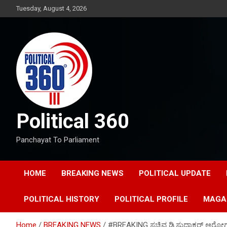
Skip
Tuesday, August 4, 2026
to
content
Political 360
Panchayat To Parliament
HOME
BREAKING NEWS
POLITICAL UPDATE
POLITICAL HISTORY
POLITICAL PROFILE
MAGA
Home
BREAKING NEWS
#BREAKING ಸಚಿವ ಡಿ.ಸುಧಾಕರ್ ಆರೋಗ್ಯ ಸ್ಥಿತ