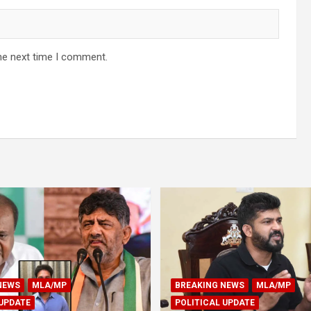
he next time I comment.
NEWS
MLA/MP
BREAKING NEWS
MLA/MP
 UPDATE
POLITICAL UPDATE