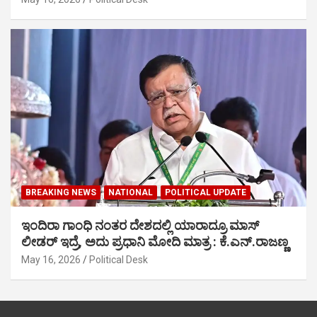
BREAKING NEWS
NATIONAL
POLITICAL UPDATE
ಇಂದಿರಾ ಗಾಂಧಿ ನಂತರ ದೇಶದಲ್ಲಿ ಯಾರಾದ್ರೂ ಮಾಸ್
ಲೀಡರ್ ಇದ್ರೆ, ಅದು ಪ್ರಧಾನಿ ಮೋದಿ ಮಾತ್ರ : ಕೆ.ಎನ್.ರಾಜಣ್ಣ
May 16, 2026
Political Desk