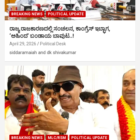
BREAKING NEWS
POLITICAL UPDATE
ರಾಜ್ಯ ರಾಜಕಾರಣದಲ್ಲಿ ಸಂಚಲನ, ಕಾಂಗ್ರೆಸ್ ಇಬ್ಭಾಗ,
‘ಅಹಿಂದ’ ಬಂಡಾಯ ಬಾವುಟ..!
April 29, 2026
Political Desk
siddaramaiah and dk shivakumar
BREAKING NEWS
MLC/RSM
POLITICAL UPDATE