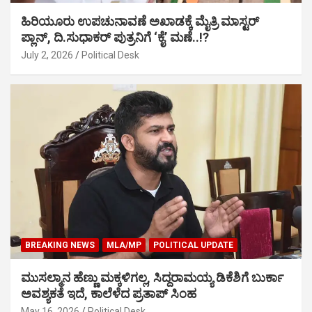
ಹಿರಿಯೂರು ಉಪಚುನಾವಣೆ ಅಖಾಡಕ್ಕೆ ಮೈತ್ರಿ ಮಾಸ್ಟರ್
ಪ್ಲಾನ್, ದಿ.ಸುಧಾಕರ್ ಪುತ್ರನಿಗೆ ‘ಕೈ’ ಮಣೆ..!?
July 2, 2026
Political Desk
BREAKING NEWS
MLA/MP
POLITICAL UPDATE
ಮುಸಲ್ಮಾನ ಹೆಣ್ಣು ಮಕ್ಕಳಿಗಲ್ಲ, ಸಿದ್ದರಾಮಯ್ಯ ಡಿಕೆಶಿಗೆ ಬುರ್ಕಾ
ಅವಶ್ಯಕತೆ ಇದೆ, ಕಾಲೆಳೆದ ಪ್ರತಾಪ್ ಸಿಂಹ
May 16, 2026
Political Desk