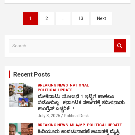
Posts
1
2
…
13
Next
pagination
S
e
a
r
c
Recent Posts
h
BREAKING NEWS
NATIONAL
POLITICAL UPDATE
ಮೇಕೆದಾಟು ಯೋಜನೆ 1 ಇಟ್ಟಿಗೆ ಹಾಕಲೂ
ಬಿಡೋದಿಲ್ಲ.. ಕರ್ನಾಟಕ ಸರ್ಕಾರಕ್ಕೆ ತಮಿಳನಾಡು
ಕಾಂಗ್ರೆಸ್ ಎಚ್ಚರಿಕೆ..!
July 3, 2026
Political Desk
BREAKING NEWS
MLA/MP
POLITICAL UPDATE
ಹಿರಿಯೂರು ಉಪಚುನಾವಣೆ ಅಖಾಡಕ್ಕೆ ಮೈತ್ರಿ