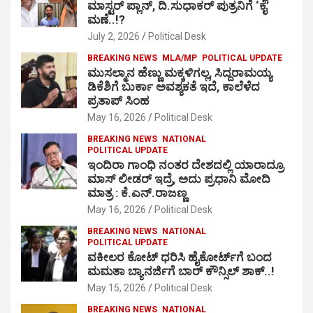
ಮಾಸ್ಟರ್ ಪ್ಲಾನ್, ದಿ.ಸುಧಾಕರ್ ಪುತ್ರನಿಗೆ ‘ಕೈ’
ಮಣೆ..!?
July 2, 2026
Political Desk
BREAKING NEWS
MLA/MP
POLITICAL UPDATE
ಮುಸಲ್ಮಾನ ಹೆಣ್ಣು ಮಕ್ಕಳಿಗಲ್ಲ, ಸಿದ್ದರಾಮಯ್ಯ
ಡಿಕೆಶಿಗೆ ಬುರ್ಕಾ ಅವಶ್ಯಕತೆ ಇದೆ, ಕಾಲೆಳೆದ
ಪ್ರತಾಪ್ ಸಿಂಹ
May 16, 2026
Political Desk
BREAKING NEWS
NATIONAL
POLITICAL UPDATE
ಇಂದಿರಾ ಗಾಂಧಿ ನಂತರ ದೇಶದಲ್ಲಿ ಯಾರಾದ್ರೂ
ಮಾಸ್ ಲೀಡರ್ ಇದ್ರೆ, ಅದು ಪ್ರಧಾನಿ ಮೋದಿ
ಮಾತ್ರ : ಕೆ.ಎನ್.ರಾಜಣ್ಣ
May 16, 2026
Political Desk
BREAKING NEWS
NATIONAL
POLITICAL UPDATE
ವಕೀಲರ ಕೋಟ್ ಧರಿಸಿ ಹೈಕೋರ್ಟ್​ಗೆ ಬಂದ
ಮಮತಾ ಬ್ಯಾನರ್ಜಿಗೆ ಬಾರ್ ಕೌನ್ಸಿಲ್ ಶಾಕ್..!
May 15, 2026
Political Desk
BREAKING NEWS
NATIONAL