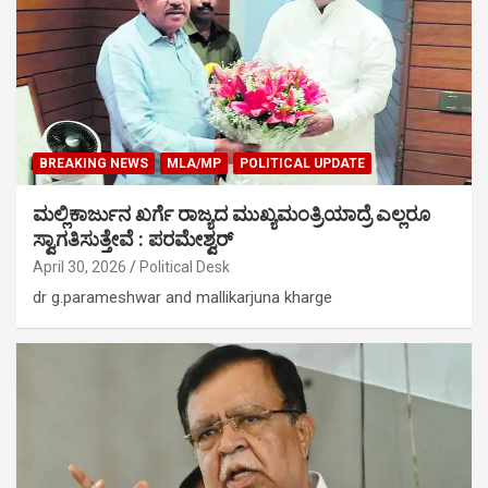
BREAKING NEWS
MLA/MP
POLITICAL UPDATE
ಮಲ್ಲಿಕಾರ್ಜುನ ಖರ್ಗೆ ರಾಜ್ಯದ ಮುಖ್ಯಮಂತ್ರಿಯಾದ್ರೆ ಎಲ್ಲರೂ
ಸ್ವಾಗತಿಸುತ್ತೇವೆ : ಪರಮೇಶ್ವರ್
April 30, 2026
Political Desk
dr g.parameshwar and mallikarjuna kharge