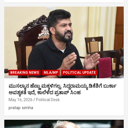
BREAKING NEWS
MLA/MP
POLITICAL UPDATE
ಮುಸಲ್ಮಾನ ಹೆಣ್ಣು ಮಕ್ಕಳಿಗಲ್ಲ, ಸಿದ್ದರಾಮಯ್ಯ ಡಿಕೆಶಿಗೆ ಬುರ್ಕಾ
ಅವಶ್ಯಕತೆ ಇದೆ, ಕಾಲೆಳೆದ ಪ್ರತಾಪ್ ಸಿಂಹ
May 16, 2026
Political Desk
pratap simha