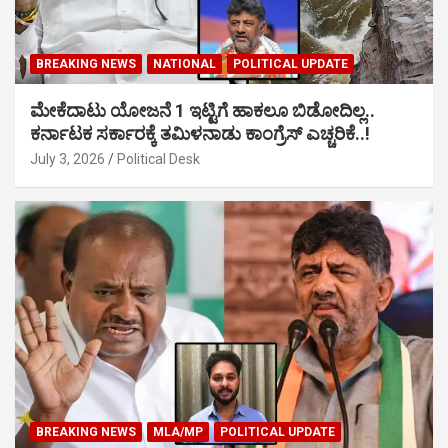
BREAKING NEWS
NATIONAL
POLITICAL UPDATE
ಮೇಕೆದಾಟು ಯೋಜನೆ 1 ಇಟ್ಟಿಗೆ ಹಾಕಲೂ ಬಿಡೋದಿಲ್ಲ..
ಕರ್ನಾಟಕ ಸರ್ಕಾರಕ್ಕೆ ತಮಿಳನಾಡು ಕಾಂಗ್ರೆಸ್ ಎಚ್ಚರಿಕೆ..!
July 3, 2026
Political Desk
BREAKING NEWS
MLA/MP
POLITICAL UPDATE