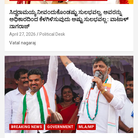
ಸಿದ್ದರಾಮಯ್ಯ ನೀವಂದುಕೊಂಡಷ್ಟು ಸುಲಭವಲ್ಲ, ಅವರನ್ನು
ಅಧಿಕಾರದಿಂದ ಕೆಳಗಿಳಿಸುವುದು ಅಷ್ಟು ಸುಲಭವಲ್ಲ : ವಾಟಾಳ್
ನಾಗರಾಜ್
April 27, 2026
Political Desk
Vatal nagaraj
BREAKING NEWS
GOVERNMENT
MLA/MP