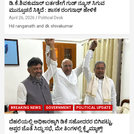
ಡಿ.ಕೆ.ಶಿವಕುಮಾರ್ ಬರ್ತಡೇಗೆ ಗುಡ್ ನ್ಯೂಸ್ ಸಿಗುವ
ಮುನ್ಸೂಚನೆ ಸಿಕ್ಕಿದೆ : ಶಾಸಕ ರಂಗನಾಥ್ ಹೇಳಿಕೆ
April 26, 2026
Political Desk
Hd ranganath and dk shivakumar
BREAKING NEWS
GOVERNMENT
POLITICAL UPDATE
ದೆಹಲಿಯಲ್ಲಿ ಅಧಿಕಾರಕ್ಕಾಗಿ ಡಿಕೆ ಸಹೋದರರ ಬಿಗಿಪಟ್ಟು,
ಆಪ್ತರ ಜೊತೆ ಸಿದ್ದು ಸಭೆ, ಮೇ ತಿಂಗಳಲ್ಲಿ ಕ್ಲೈಮ್ಯಾಕ್ಸ್!