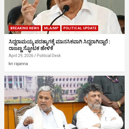
BREAKING NEWS
MLA/MP
POLITICAL UPDATE
ಸಿದ್ದರಾಮಯ್ಯ ಪದತ್ಯಾಗಕ್ಕೆ ಮಾನಸಿಕವಾಗಿ ಸಿದ್ದರಾಗಿದ್ದಾರೆ :
ರಾಜಣ್ಣ ಸ್ಫೋಟಕ ಹೇಳಿಕೆ
April 29, 2026
Political Desk
kn rajanna