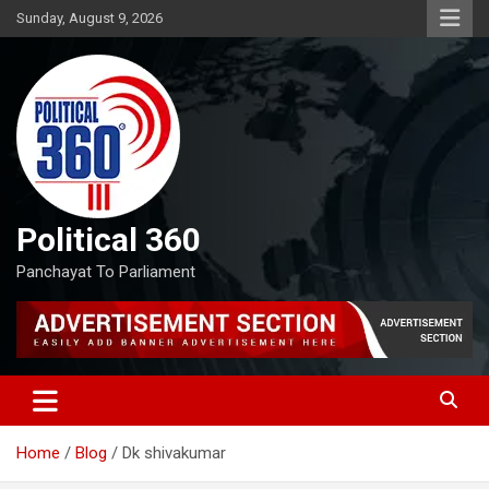
Skip
Sunday, August 9, 2026
to
content
Political 360
Panchayat To Parliament
Home
Blog
Dk shivakumar