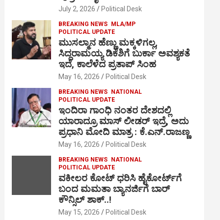
July 2, 2026
Political Desk
BREAKING NEWS
MLA/MP
POLITICAL UPDATE
ಮುಸಲ್ಮಾನ ಹೆಣ್ಣು ಮಕ್ಕಳಿಗಲ್ಲ,
ಸಿದ್ದರಾಮಯ್ಯ ಡಿಕೆಶಿಗೆ ಬುರ್ಕಾ ಅವಶ್ಯಕತೆ
ಇದೆ, ಕಾಲೆಳೆದ ಪ್ರತಾಪ್ ಸಿಂಹ
May 16, 2026
Political Desk
BREAKING NEWS
NATIONAL
POLITICAL UPDATE
ಇಂದಿರಾ ಗಾಂಧಿ ನಂತರ ದೇಶದಲ್ಲಿ
ಯಾರಾದ್ರೂ ಮಾಸ್ ಲೀಡರ್ ಇದ್ರೆ, ಅದು
ಪ್ರಧಾನಿ ಮೋದಿ ಮಾತ್ರ : ಕೆ.ಎನ್.ರಾಜಣ್ಣ
May 16, 2026
Political Desk
BREAKING NEWS
NATIONAL
POLITICAL UPDATE
ವಕೀಲರ ಕೋಟ್ ಧರಿಸಿ ಹೈಕೋರ್ಟ್​ಗೆ
ಬಂದ ಮಮತಾ ಬ್ಯಾನರ್ಜಿಗೆ ಬಾರ್
ಕೌನ್ಸಿಲ್ ಶಾಕ್..!
May 15, 2026
Political Desk