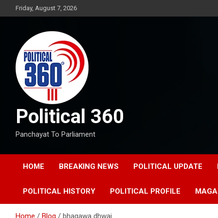
Skip
Friday, August 7, 2026
to
content
Political 360
Panchayat To Parliament
HOME
BREAKING NEWS
POLITICAL UPDATE
POLITICAL HISTORY
POLITICAL PROFILE
MAGA
Home
Blog
bhagawa dhwaj