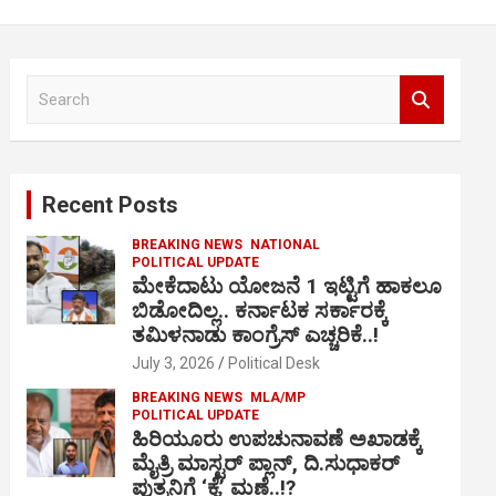
S
e
a
r
c
Recent Posts
h
BREAKING NEWS
NATIONAL
POLITICAL UPDATE
ಮೇಕೆದಾಟು ಯೋಜನೆ 1 ಇಟ್ಟಿಗೆ ಹಾಕಲೂ
ಬಿಡೋದಿಲ್ಲ.. ಕರ್ನಾಟಕ ಸರ್ಕಾರಕ್ಕೆ
ತಮಿಳನಾಡು ಕಾಂಗ್ರೆಸ್ ಎಚ್ಚರಿಕೆ..!
July 3, 2026
Political Desk
BREAKING NEWS
MLA/MP
POLITICAL UPDATE
ಹಿರಿಯೂರು ಉಪಚುನಾವಣೆ ಅಖಾಡಕ್ಕೆ
ಮೈತ್ರಿ ಮಾಸ್ಟರ್ ಪ್ಲಾನ್, ದಿ.ಸುಧಾಕರ್
ಪುತ್ರನಿಗೆ ‘ಕೈ’ ಮಣೆ..!?