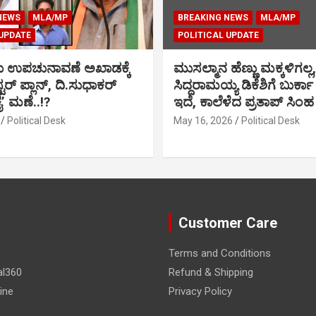
NEWS
MLA/MP
BREAKING NEWS
MLA/MP
 UPDATE
POLITICAL UPDATE
ು ಉಪಚುನಾವಣೆ ಅಖಾಡಕ್ಕೆ
ಮುಸಲ್ಮಾನ ಹೆಣ್ಣು ಮಕ್ಕಳಿಗಲ್ಲ,
್ಟರ್ ಪ್ಲಾನ್, ದಿ.ಸುಧಾಕರ್
ಸಿದ್ದರಾಮಯ್ಯ ಡಿಕೆಶಿಗೆ ಬುರ್ಕಾ
ಕೈ’ ಮಣೆ..!?
ಇದೆ, ಕಾಲೆಳೆದ ಪ್ರತಾಪ್ ಸಿಂಹ
Political Desk
May 16, 2026
Political Desk
Customer Care
Terms and Conditions
al360
Refund & Shipping
ine
Privacy Policy