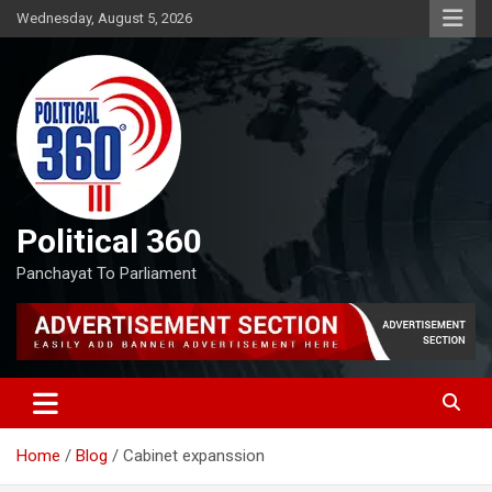
Skip
Wednesday, August 5, 2026
to
content
Political 360
Panchayat To Parliament
Home
Blog
Cabinet expanssion