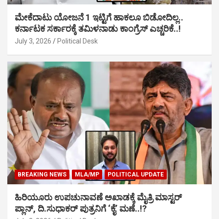
ಮೇಕೆದಾಟು ಯೋಜನೆ 1 ಇಟ್ಟಿಗೆ ಹಾಕಲೂ ಬಿಡೋದಿಲ್ಲ..
ಕರ್ನಾಟಕ ಸರ್ಕಾರಕ್ಕೆ ತಮಿಳನಾಡು ಕಾಂಗ್ರೆಸ್ ಎಚ್ಚರಿಕೆ..!
July 3, 2026
Political Desk
BREAKING NEWS
MLA/MP
POLITICAL UPDATE
ಹಿರಿಯೂರು ಉಪಚುನಾವಣೆ ಅಖಾಡಕ್ಕೆ ಮೈತ್ರಿ ಮಾಸ್ಟರ್
ಪ್ಲಾನ್, ದಿ.ಸುಧಾಕರ್ ಪುತ್ರನಿಗೆ ‘ಕೈ’ ಮಣೆ..!?