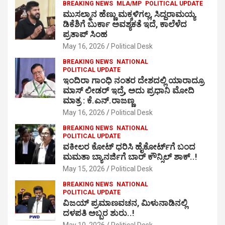
BREAKING NEWS
MLA/MP
POLITICAL UPDATE
ಮುಸಲ್ಮಾನ ಹೆಣ್ಣು ಮಕ್ಕಳಿಗಲ್ಲ, ಸಿದ್ದರಾಮಯ್ಯ
ಡಿಕೆಶಿಗೆ ಬುರ್ಕಾ ಅವಶ್ಯಕತೆ ಇದೆ, ಕಾಲೆಳೆದ
ಪ್ರತಾಪ್ ಸಿಂಹ
May 16, 2026
Political Desk
BREAKING NEWS
NATIONAL
POLITICAL UPDATE
ಇಂದಿರಾ ಗಾಂಧಿ ನಂತರ ದೇಶದಲ್ಲಿ ಯಾರಾದ್ರೂ
ಮಾಸ್ ಲೀಡರ್ ಇದ್ರೆ, ಅದು ಪ್ರಧಾನಿ ಮೋದಿ
ಮಾತ್ರ : ಕೆ.ಎನ್.ರಾಜಣ್ಣ
May 16, 2026
Political Desk
BREAKING NEWS
NATIONAL
POLITICAL UPDATE
ವಕೀಲರ ಕೋಟ್ ಧರಿಸಿ ಹೈಕೋರ್ಟ್​ಗೆ ಬಂದ
ಮಮತಾ ಬ್ಯಾನರ್ಜಿಗೆ ಬಾರ್ ಕೌನ್ಸಿಲ್ ಶಾಕ್..!
May 15, 2026
Political Desk
BREAKING NEWS
NATIONAL
POLITICAL UPDATE
ವಿಜಯ್ ಪ್ರಮಾಣವಚನ, ಮಿಳುನಾಡಿನಲ್ಲಿ
ದಳಪತಿ ಅಬ್ಬರ ಶುರು..!