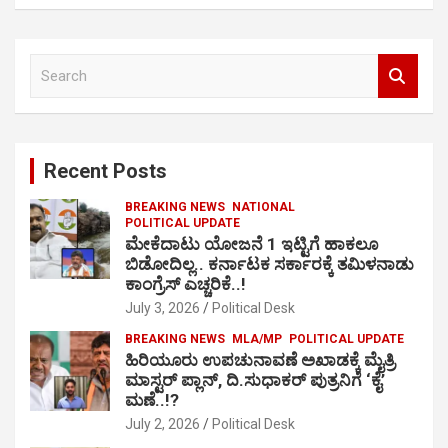
S
e
a
r
c
Recent Posts
h
BREAKING NEWS
NATIONAL
POLITICAL UPDATE
ಮೇಕೆದಾಟು ಯೋಜನೆ 1 ಇಟ್ಟಿಗೆ ಹಾಕಲೂ
ಬಿಡೋದಿಲ್ಲ.. ಕರ್ನಾಟಕ ಸರ್ಕಾರಕ್ಕೆ ತಮಿಳನಾಡು
ಕಾಂಗ್ರೆಸ್ ಎಚ್ಚರಿಕೆ..!
July 3, 2026
Political Desk
BREAKING NEWS
MLA/MP
POLITICAL UPDATE
ಹಿರಿಯೂರು ಉಪಚುನಾವಣೆ ಅಖಾಡಕ್ಕೆ ಮೈತ್ರಿ
ಮಾಸ್ಟರ್ ಪ್ಲಾನ್, ದಿ.ಸುಧಾಕರ್ ಪುತ್ರನಿಗೆ ‘ಕೈ’
ಮಣೆ..!?
July 2, 2026
Political Desk