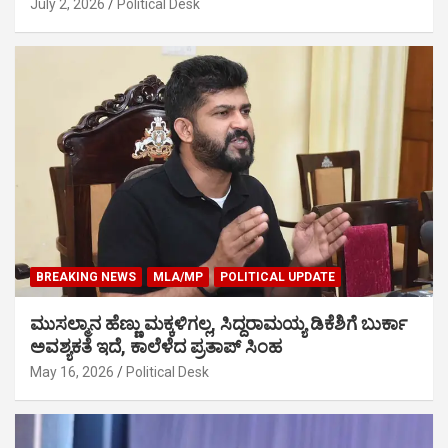
July 2, 2026
Political Desk
BREAKING NEWS
MLA/MP
POLITICAL UPDATE
ಮುಸಲ್ಮಾನ ಹೆಣ್ಣು ಮಕ್ಕಳಿಗಲ್ಲ, ಸಿದ್ದರಾಮಯ್ಯ ಡಿಕೆಶಿಗೆ ಬುರ್ಕಾ
ಅವಶ್ಯಕತೆ ಇದೆ, ಕಾಲೆಳೆದ ಪ್ರತಾಪ್ ಸಿಂಹ
May 16, 2026
Political Desk