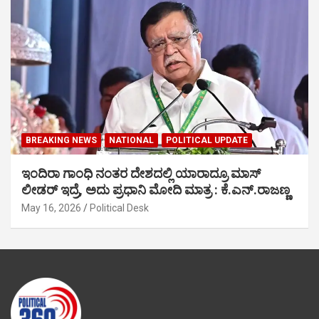
BREAKING NEWS
NATIONAL
POLITICAL UPDATE
ಇಂದಿರಾ ಗಾಂಧಿ ನಂತರ ದೇಶದಲ್ಲಿ ಯಾರಾದ್ರೂ ಮಾಸ್
ಲೀಡರ್ ಇದ್ರೆ, ಅದು ಪ್ರಧಾನಿ ಮೋದಿ ಮಾತ್ರ : ಕೆ.ಎನ್.ರಾಜಣ್ಣ
May 16, 2026
Political Desk