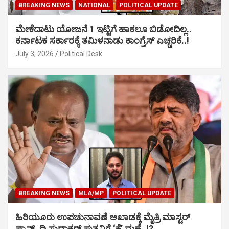
BREAKING NEWS
NATIONAL
POLITICAL UPDATE
ಮೇಕೆದಾಟು ಯೋಜನೆ 1 ಇಟ್ಟಿಗೆ ಹಾಕಲೂ ಬಿಡೋದಿಲ್ಲ..
ಕರ್ನಾಟಕ ಸರ್ಕಾರಕ್ಕೆ ತಮಿಳನಾಡು ಕಾಂಗ್ರೆಸ್ ಎಚ್ಚರಿಕೆ..!
July 3, 2026
Political Desk
BREAKING NEWS
MLA/MP
POLITICAL UPDATE
ಹಿರಿಯೂರು ಉಪಚುನಾವಣೆ ಅಖಾಡಕ್ಕೆ ಮೈತ್ರಿ ಮಾಸ್ಟರ್
ಪ್ಲಾನ್, ದಿ.ಸುಧಾಕರ್ ಪುತ್ರನಿಗೆ ‘ಕೈ’ ಮಣೆ..!?