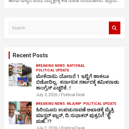
ಹಾಗೂ ರಾಜ್ಯದ ಜನರು ನಮ್ಮ ಕ್ಷೇತ್ರ ಕಡೆ ನೋಡಿ ನಗುವಂತಾಗಿದೆ. ಇದ್ರಿಂದ…
S
e
a
r
c
Recent Posts
h
BREAKING NEWS
NATIONAL
POLITICAL UPDATE
ಮೇಕೆದಾಟು ಯೋಜನೆ 1 ಇಟ್ಟಿಗೆ ಹಾಕಲೂ
ಬಿಡೋದಿಲ್ಲ.. ಕರ್ನಾಟಕ ಸರ್ಕಾರಕ್ಕೆ ತಮಿಳನಾಡು
ಕಾಂಗ್ರೆಸ್ ಎಚ್ಚರಿಕೆ..!
July 3, 2026
Political Desk
BREAKING NEWS
MLA/MP
POLITICAL UPDATE
ಹಿರಿಯೂರು ಉಪಚುನಾವಣೆ ಅಖಾಡಕ್ಕೆ ಮೈತ್ರಿ
ಮಾಸ್ಟರ್ ಪ್ಲಾನ್, ದಿ.ಸುಧಾಕರ್ ಪುತ್ರನಿಗೆ ‘ಕೈ’
ಮಣೆ..!?
July 2, 2026
Political Desk