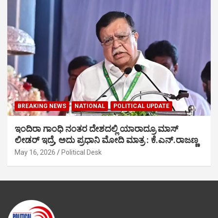
BREAKING NEWS
NATIONAL
POLITICAL UPDATE
ಇಂದಿರಾ ಗಾಂಧಿ ನಂತರ ದೇಶದಲ್ಲಿ ಯಾರಾದ್ರೂ ಮಾಸ್
ಲೀಡರ್ ಇದ್ರೆ, ಅದು ಪ್ರಧಾನಿ ಮೋದಿ ಮಾತ್ರ : ಕೆ.ಎನ್.ರಾಜಣ್ಣ
May 16, 2026
Political Desk