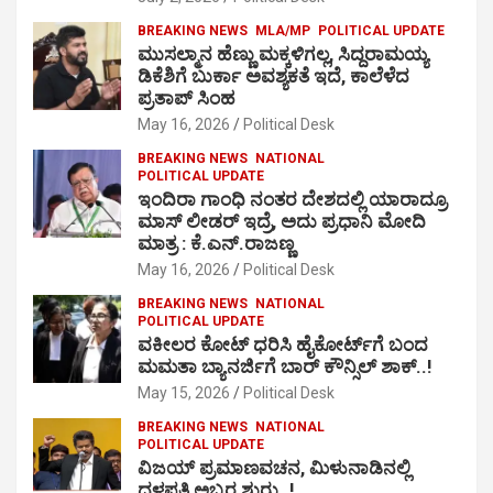
BREAKING NEWS
MLA/MP
POLITICAL UPDATE
ಮುಸಲ್ಮಾನ ಹೆಣ್ಣು ಮಕ್ಕಳಿಗಲ್ಲ, ಸಿದ್ದರಾಮಯ್ಯ
ಡಿಕೆಶಿಗೆ ಬುರ್ಕಾ ಅವಶ್ಯಕತೆ ಇದೆ, ಕಾಲೆಳೆದ
ಪ್ರತಾಪ್ ಸಿಂಹ
May 16, 2026
Political Desk
BREAKING NEWS
NATIONAL
POLITICAL UPDATE
ಇಂದಿರಾ ಗಾಂಧಿ ನಂತರ ದೇಶದಲ್ಲಿ ಯಾರಾದ್ರೂ
ಮಾಸ್ ಲೀಡರ್ ಇದ್ರೆ, ಅದು ಪ್ರಧಾನಿ ಮೋದಿ
ಮಾತ್ರ : ಕೆ.ಎನ್.ರಾಜಣ್ಣ
May 16, 2026
Political Desk
BREAKING NEWS
NATIONAL
POLITICAL UPDATE
ವಕೀಲರ ಕೋಟ್ ಧರಿಸಿ ಹೈಕೋರ್ಟ್​ಗೆ ಬಂದ
ಮಮತಾ ಬ್ಯಾನರ್ಜಿಗೆ ಬಾರ್ ಕೌನ್ಸಿಲ್ ಶಾಕ್..!
May 15, 2026
Political Desk
BREAKING NEWS
NATIONAL
POLITICAL UPDATE
ವಿಜಯ್ ಪ್ರಮಾಣವಚನ, ಮಿಳುನಾಡಿನಲ್ಲಿ
ದಳಪತಿ ಅಬ್ಬರ ಶುರು..!