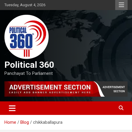
Skip
Tuesday, August 4, 2026
to
content
Political 360
Panchayat To Parliament
Home
Blog
chikkaballapura