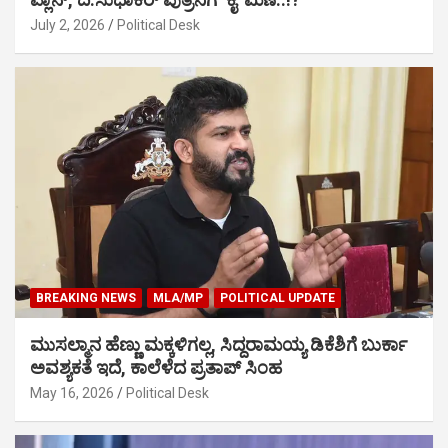
July 2, 2026
Political Desk
BREAKING NEWS
MLA/MP
POLITICAL UPDATE
ಮುಸಲ್ಮಾನ ಹೆಣ್ಣು ಮಕ್ಕಳಿಗಲ್ಲ, ಸಿದ್ದರಾಮಯ್ಯ ಡಿಕೆಶಿಗೆ ಬುರ್ಕಾ
ಅವಶ್ಯಕತೆ ಇದೆ, ಕಾಲೆಳೆದ ಪ್ರತಾಪ್ ಸಿಂಹ
May 16, 2026
Political Desk