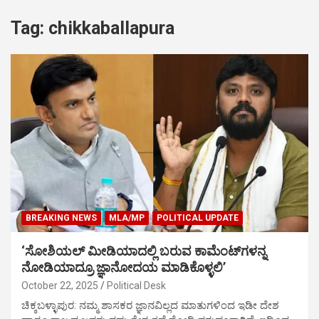
Tag:
chikkaballapura
BREAKING NEWS
MLA/MP
POLITICAL UPDATE
‘ಸೋಶಿಯಲ್‌ ಮೀಡಿಯಾದಲ್ಲಿ ಬರುವ ಕಾಮೆಂಟ್‌ಗಳನ್ನ
ನೋಡಿಯಾದ್ರೂ ಜ್ಞಾನೋದಯ ಮಾಡಿಕೊಳ್ಳಲಿ’
October 22, 2025
Political Desk
ಚಿಕ್ಕಬಳ್ಳಾಪುರ: ನಮ್ಮ ಶಾಸಕರ ಜ್ಞಾನವಿಲ್ಲದ ಮಾತುಗಳಿಂದ ಇಡೀ ದೇಶ