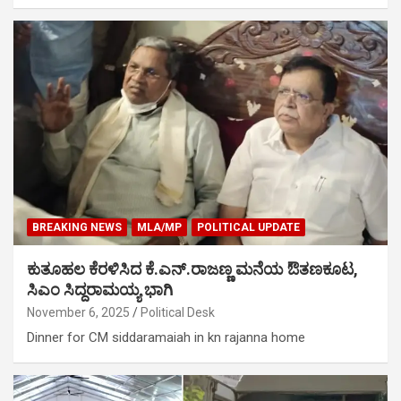
BREAKING NEWS
MLA/MP
POLITICAL UPDATE
ಕುತೂಹಲ ಕೆರಳಿಸಿದ ಕೆ.ಎನ್‌.ರಾಜಣ್ಣ ಮನೆಯ ಔತಣಕೂಟ,
ಸಿಎಂ ಸಿದ್ದರಾಮಯ್ಯ ಭಾಗಿ
November 6, 2025
Political Desk
Dinner for CM siddaramaiah in kn rajanna home