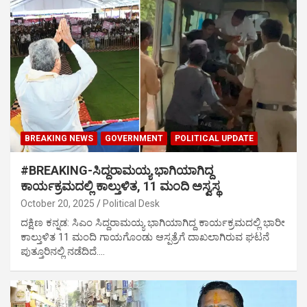
BREAKING NEWS
GOVERNMENT
POLITICAL UPDATE
#BREAKING-ಸಿದ್ದರಾಮಯ್ಯ ಭಾಗಿಯಾಗಿದ್ದ
ಕಾರ್ಯಕ್ರಮದಲ್ಲಿ ಕಾಲ್ತುಳಿತ, 11 ಮಂದಿ ಅಸ್ವಸ್ಥ
October 20, 2025
Political Desk
ದಕ್ಷಿಣ ಕನ್ನಡ: ಸಿಎಂ ಸಿದ್ದರಾಮಯ್ಯ ಭಾಗಿಯಾಗಿದ್ದ ಕಾರ್ಯಕ್ರಮದಲ್ಲಿ ಭಾರೀ
ಕಾಲ್ತುಳಿತ 11 ಮಂದಿ ಗಾಯಗೊಂಡು ಆಸ್ಪತ್ರೆಗೆ ದಾಖಲಾಗಿರುವ ಘಟನೆ
ಪುತ್ತೂರಿನಲ್ಲಿ ನಡೆದಿದೆ.…