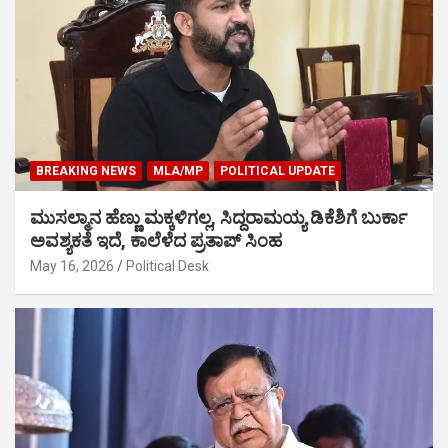
BREAKING NEWS
MLA/MP
POLITICAL UPDATE
ಮುಸಲ್ಮಾನ ಹೆಣ್ಣು ಮಕ್ಕಳಿಗಲ್ಲ, ಸಿದ್ದರಾಮಯ್ಯ ಡಿಕೆಶಿಗೆ ಬುರ್ಕಾ
ಅವಶ್ಯಕತೆ ಇದೆ, ಕಾಲೆಳೆದ ಪ್ರತಾಪ್ ಸಿಂಹ
May 16, 2026
Political Desk