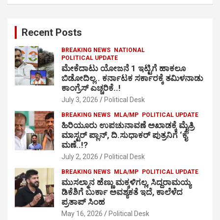
a
r
c
Recent Posts
h
BREAKING NEWS
NATIONAL
POLITICAL UPDATE
ಮೇಕೆದಾಟು ಯೋಜನೆ 1 ಇಟ್ಟಿಗೆ ಹಾಕಲೂ
ಬಿಡೋದಿಲ್ಲ.. ಕರ್ನಾಟಕ ಸರ್ಕಾರಕ್ಕೆ ತಮಿಳನಾಡು
ಕಾಂಗ್ರೆಸ್ ಎಚ್ಚರಿಕೆ..!
July 3, 2026
Political Desk
BREAKING NEWS
MLA/MP
POLITICAL UPDATE
ಹಿರಿಯೂರು ಉಪಚುನಾವಣೆ ಅಖಾಡಕ್ಕೆ ಮೈತ್ರಿ
ಮಾಸ್ಟರ್ ಪ್ಲಾನ್, ದಿ.ಸುಧಾಕರ್ ಪುತ್ರನಿಗೆ ‘ಕೈ’
ಮಣೆ..!?
July 2, 2026
Political Desk
BREAKING NEWS
MLA/MP
POLITICAL UPDATE
ಮುಸಲ್ಮಾನ ಹೆಣ್ಣು ಮಕ್ಕಳಿಗಲ್ಲ, ಸಿದ್ದರಾಮಯ್ಯ
ಡಿಕೆಶಿಗೆ ಬುರ್ಕಾ ಅವಶ್ಯಕತೆ ಇದೆ, ಕಾಲೆಳೆದ
ಪ್ರತಾಪ್ ಸಿಂಹ
May 16, 2026
Political Desk