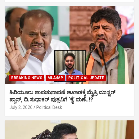
BREAKING NEWS
MLA/MP
POLITICAL UPDATE
ಹಿರಿಯೂರು ಉಪಚುನಾವಣೆ ಅಖಾಡಕ್ಕೆ ಮೈತ್ರಿ ಮಾಸ್ಟರ್
ಪ್ಲಾನ್, ದಿ.ಸುಧಾಕರ್ ಪುತ್ರನಿಗೆ ‘ಕೈ’ ಮಣೆ..!?
July 2, 2026
Political Desk