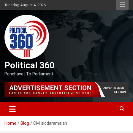
Skip
Tuesday, August 4, 2026
to
content
Political 360
Panchayat To Parliament
Home
Blog
CM siddaramaiah