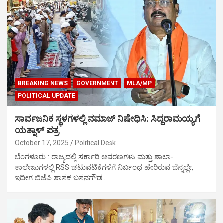
BREAKING NEWS
GOVERNMENT
MLA/MP
POLITICAL UPDATE
ಸಾರ್ವಜನಿಕ ಸ್ಥಳಗಳಲ್ಲಿ ನಮಾಜ್ ನಿಷೇಧಿಸಿ: ಸಿದ್ದರಾಮಯ್ಯಗೆ
ಯತ್ನಾಳ್ ಪತ್ರ
October 17, 2025
Political Desk
ಬೆಂಗಳೂರು : ರಾಜ್ಯದಲ್ಲಿ ಸರ್ಕಾರಿ ಆವರಣಗಳು ಮತ್ತು ಶಾಲಾ-
ಕಾಲೇಜುಗಳಲ್ಲಿ RSS ಚಟುವಟಿಕೆಗಳಿಗೆ ನಿರ್ಬಂಧ ಹೇರಿರುವ ಬೆನ್ನಲ್ಲೇ,
ಇದೀಗ ಬಿಜೆಪಿ ಶಾಸಕ ಬಸನಗೌಡ…