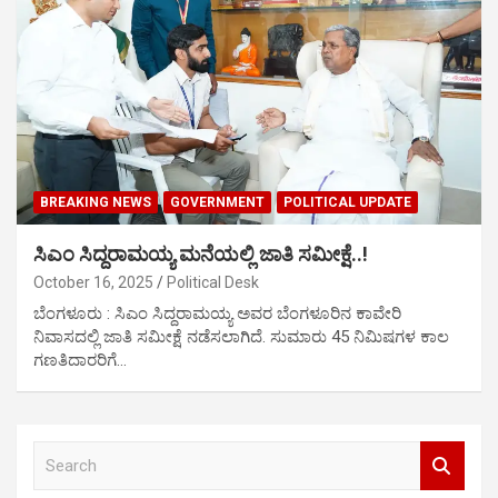
BREAKING NEWS
GOVERNMENT
POLITICAL UPDATE
ಸಿಎಂ ಸಿದ್ದರಾಮಯ್ಯ ಮನೆಯಲ್ಲಿ ಜಾತಿ ಸಮೀಕ್ಷೆ..!
October 16, 2025
Political Desk
ಬೆಂಗಳೂರು : ಸಿಎಂ ಸಿದ್ದರಾಮಯ್ಯ ಅವರ ಬೆಂಗಳೂರಿನ ಕಾವೇರಿ
ನಿವಾಸದಲ್ಲಿ ಜಾತಿ ಸಮೀಕ್ಷೆ ನಡೆಸಲಾಗಿದೆ. ಸುಮಾರು 45 ನಿಮಿಷಗಳ ಕಾಲ
ಗಣತಿದಾರರಿಗೆ…
S
e