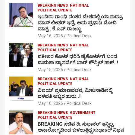
BREAKING NEWS
NATIONAL
POLITICAL UPDATE
ಇಂದಿರಾ ಗಾಂಧಿ ನಂತರ ದೇಶದಲ್ಲಿ ಯಾರಾದ್ರೂ
ಮಾಸ್ ಲೀಡರ್ ಇದ್ರೆ, ಅದು ಪ್ರಧಾನಿ ಮೋದಿ
ಮಾತ್ರ : ಕೆ.ಎನ್.ರಾಜಣ್ಣ
May 16, 2026
Political Desk
BREAKING NEWS
NATIONAL
POLITICAL UPDATE
ವಕೀಲರ ಕೋಟ್ ಧರಿಸಿ ಹೈಕೋರ್ಟ್​ಗೆ ಬಂದ
ಮಮತಾ ಬ್ಯಾನರ್ಜಿಗೆ ಬಾರ್ ಕೌನ್ಸಿಲ್ ಶಾಕ್..!
May 15, 2026
Political Desk
BREAKING NEWS
NATIONAL
POLITICAL UPDATE
ವಿಜಯ್ ಪ್ರಮಾಣವಚನ, ಮಿಳುನಾಡಿನಲ್ಲಿ
ದಳಪತಿ ಅಬ್ಬರ ಶುರು..!
May 10, 2026
Political Desk
BREAKING NEWS
GOVERNMENT
POLITICAL UPDATE
BREAKING ಸಚಿವ ಡಿ.ಸುಧಾಕರ್ ಇನ್ನಿಲ್ಲ,
ಅನಾರೋಗ್ಯದಿಂದ ಬಳಲುತ್ತಿದ್ದ ಸುಧಾಕರ್ ನಿಧನ