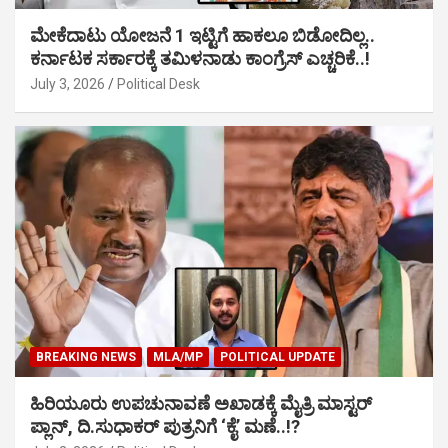
ಮೇಕೆದಾಟು ಯೋಜನೆ 1 ಇಟ್ಟಿಗೆ ಹಾಕಲೂ ಬಿಡೋದಿಲ್ಲ..
ಕರ್ನಾಟಕ ಸರ್ಕಾರಕ್ಕೆ ತಮಿಳನಾಡು ಕಾಂಗ್ರೆಸ್ ಎಚ್ಚರಿಕೆ..!
July 3, 2026
Political Desk
BREAKING NEWS
MLA/MP
POLITICAL UPDATE
ಹಿರಿಯೂರು ಉಪಚುನಾವಣೆ ಅಖಾಡಕ್ಕೆ ಮೈತ್ರಿ ಮಾಸ್ಟರ್
ಪ್ಲಾನ್, ದಿ.ಸುಧಾಕರ್ ಪುತ್ರನಿಗೆ ‘ಕೈ’ ಮಣೆ..!?