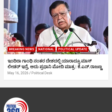
BREAKING NEWS
NATIONAL
POLITICAL UPDATE
ಇಂದಿರಾ ಗಾಂಧಿ ನಂತರ ದೇಶದಲ್ಲಿ ಯಾರಾದ್ರೂ ಮಾಸ್
ಲೀಡರ್ ಇದ್ರೆ, ಅದು ಪ್ರಧಾನಿ ಮೋದಿ ಮಾತ್ರ : ಕೆ.ಎನ್.ರಾಜಣ್ಣ
May 16, 2026
Political Desk