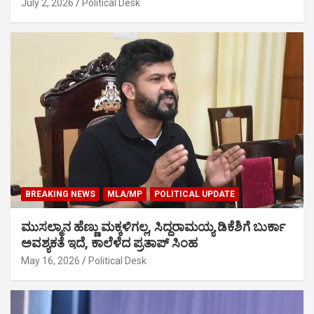
July 2, 2026
Political Desk
BREAKING NEWS
MLA/MP
POLITICAL UPDATE
ಮುಸಲ್ಮಾನ ಹೆಣ್ಣು ಮಕ್ಕಳಿಗಲ್ಲ, ಸಿದ್ದರಾಮಯ್ಯ ಡಿಕೆಶಿಗೆ ಬುರ್ಕಾ
ಅವಶ್ಯಕತೆ ಇದೆ, ಕಾಲೆಳೆದ ಪ್ರತಾಪ್ ಸಿಂಹ
May 16, 2026
Political Desk