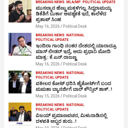
BREAKING NEWS
MLA/MP
POLITICAL UPDATE
ಮುಸಲ್ಮಾನ ಹೆಣ್ಣು ಮಕ್ಕಳಿಗಲ್ಲ, ಸಿದ್ದರಾಮಯ್ಯ
ಡಿಕೆಶಿಗೆ ಬುರ್ಕಾ ಅವಶ್ಯಕತೆ ಇದೆ, ಕಾಲೆಳೆದ
ಪ್ರತಾಪ್ ಸಿಂಹ
May 16, 2026
Political Desk
BREAKING NEWS
NATIONAL
POLITICAL UPDATE
ಇಂದಿರಾ ಗಾಂಧಿ ನಂತರ ದೇಶದಲ್ಲಿ ಯಾರಾದ್ರೂ
ಮಾಸ್ ಲೀಡರ್ ಇದ್ರೆ, ಅದು ಪ್ರಧಾನಿ ಮೋದಿ
ಮಾತ್ರ : ಕೆ.ಎನ್.ರಾಜಣ್ಣ
May 16, 2026
Political Desk
BREAKING NEWS
NATIONAL
POLITICAL UPDATE
ವಕೀಲರ ಕೋಟ್ ಧರಿಸಿ ಹೈಕೋರ್ಟ್​ಗೆ ಬಂದ
ಮಮತಾ ಬ್ಯಾನರ್ಜಿಗೆ ಬಾರ್ ಕೌನ್ಸಿಲ್ ಶಾಕ್..!
May 15, 2026
Political Desk
BREAKING NEWS
NATIONAL
POLITICAL UPDATE
ವಿಜಯ್ ಪ್ರಮಾಣವಚನ, ಮಿಳುನಾಡಿನಲ್ಲಿ
ದಳಪತಿ ಅಬ್ಬರ ಶುರು..!