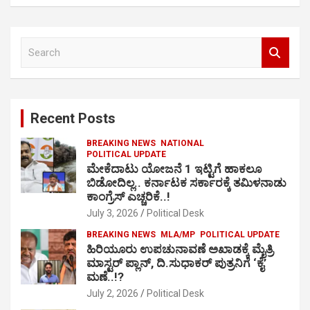
S
e
a
r
c
Recent Posts
h
BREAKING NEWS
NATIONAL
POLITICAL UPDATE
ಮೇಕೆದಾಟು ಯೋಜನೆ 1 ಇಟ್ಟಿಗೆ ಹಾಕಲೂ
ಬಿಡೋದಿಲ್ಲ.. ಕರ್ನಾಟಕ ಸರ್ಕಾರಕ್ಕೆ ತಮಿಳನಾಡು
ಕಾಂಗ್ರೆಸ್ ಎಚ್ಚರಿಕೆ..!
July 3, 2026
Political Desk
BREAKING NEWS
MLA/MP
POLITICAL UPDATE
ಹಿರಿಯೂರು ಉಪಚುನಾವಣೆ ಅಖಾಡಕ್ಕೆ ಮೈತ್ರಿ
ಮಾಸ್ಟರ್ ಪ್ಲಾನ್, ದಿ.ಸುಧಾಕರ್ ಪುತ್ರನಿಗೆ ‘ಕೈ’
ಮಣೆ..!?
July 2, 2026
Political Desk