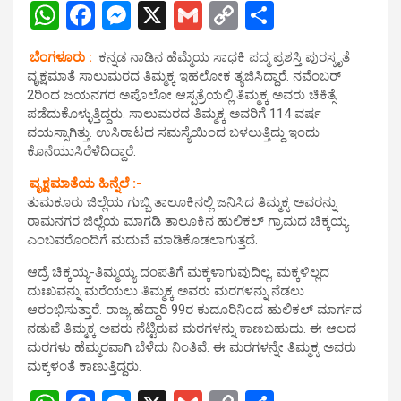
W
F
M
X
G
C
S
h
a
es
m
o
h
ಬೆಂಗಳೂರು :
ಕನ್ನಡ ನಾಡಿನ ಹೆಮ್ಮೆಯ ಸಾಧಕಿ ಪದ್ಮ ಪ್ರಶಸ್ತಿ ಪುರಸ್ಕೃತೆ
at
ce
se
ail
py
ar
ವೃಕ್ಷಮಾತೆ ಸಾಲುಮರದ ತಿಮ್ಮಕ್ಕ ಇಹಲೋಕ ತ್ಯಜಿಸಿದ್ದಾರೆ. ನವೆಂಬರ್
s
b
n
Li
e
2ರಿಂದ ಜಯನಗರ ಅಪೊಲೋ‌ ಆಸ್ಪತ್ರೆಯಲ್ಲಿ ತಿಮ್ಮಕ್ಕ ಅವರು ಚಿಕಿತ್ಸೆ
ಪಡೆದುಕೊಳ್ಳುತ್ತಿದ್ದರು. ಸಾಲುಮರದ ತಿಮ್ಮಕ್ಕ ಅವರಿಗೆ 114 ವರ್ಷ
A
o
g
n
ವಯಸ್ಸಾಗಿತ್ತು. ಉಸಿರಾಟದ ಸಮಸ್ಯೆಯಿಂದ ಬಳಲುತ್ತಿದ್ದು ಇಂದು
p
o
er
k
ಕೊನೆಯುಸಿರೆಳೆದಿದ್ದಾರೆ.
p
k
ವೃಕ್ಷಮಾತೆಯ ಹಿನ್ನೆಲೆ :-
ತುಮಕೂರು ಜಿಲ್ಲೆಯ ಗುಬ್ಬಿ ತಾಲೂಕಿನಲ್ಲಿ ಜನಿಸಿದ ತಿಮ್ಮಕ್ಕ ಅವರನ್ನು
ರಾಮನಗರ ಜಿಲ್ಲೆಯ ಮಾಗಡಿ ತಾಲೂಕಿನ ಹುಲಿಕಲ್ ಗ್ರಾಮದ ಚಿಕ್ಕಯ್ಯ
ಎಂಬವರೊಂದಿಗೆ ಮದುವೆ ಮಾಡಿಕೊಡಲಾಗುತ್ತದೆ.
ಆದ್ರೆ ಚಿಕ್ಕಯ್ಯ-ತಿಮ್ಮಯ್ಯ ದಂಪತಿಗೆ ಮಕ್ಕಳಾಗುವುದಿಲ್ಲ. ಮಕ್ಕಳಿಲ್ಲದ
ದುಃಖವನ್ನು ಮರೆಯಲು ತಿಮ್ಮಕ್ಕ ಅವರು ಮರಗಳನ್ನು ನೆಡಲು
ಆರಂಭಿಸುತ್ತಾರೆ. ರಾಜ್ಯ ಹೆದ್ದಾರಿ 99ರ ಕುದೂರಿನಿಂದ ಹುಲಿಕಲ್ ಮಾರ್ಗದ
ನಡುವೆ ತಿಮ್ಮಕ್ಕ ಅವರು ನೆಟ್ಟಿರುವ ಮರಗಳನ್ನು ಕಾಣಬಹುದು. ಈ ಆಲದ
ಮರಗಳು ಹೆಮ್ಮರವಾಗಿ ಬೆಳೆದು ನಿಂತಿವೆ. ಈ ಮರಗಳನ್ನೇ ತಿಮ್ಮಕ್ಕ ಅವರು
ಮಕ್ಕಳಂತೆ ಕಾಣುತ್ತಿದ್ದರು.