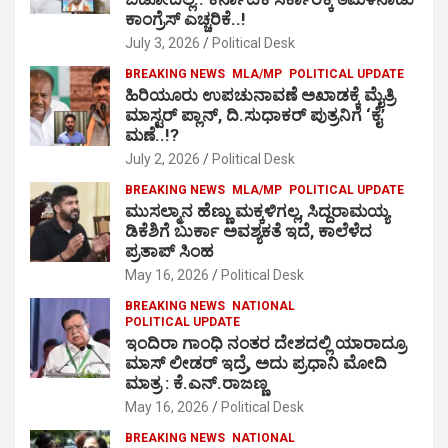
ಕಾಂಗ್ರೆಸ್ ಎಚ್ಚರಿಕೆ..!
July 3, 2026
Political Desk
BREAKING NEWS
MLA/MP
POLITICAL UPDATE
ಹಿರಿಯೂರು ಉಪಚುನಾವಣೆ ಅಖಾಡಕ್ಕೆ ಮೈತ್ರಿ
ಮಾಸ್ಟರ್ ಪ್ಲಾನ್, ದಿ.ಸುಧಾಕರ್ ಪುತ್ರನಿಗೆ ‘ಕೈ’
ಮಣೆ..!?
July 2, 2026
Political Desk
BREAKING NEWS
MLA/MP
POLITICAL UPDATE
ಮುಸಲ್ಮಾನ ಹೆಣ್ಣು ಮಕ್ಕಳಿಗಲ್ಲ, ಸಿದ್ದರಾಮಯ್ಯ
ಡಿಕೆಶಿಗೆ ಬುರ್ಕಾ ಅವಶ್ಯಕತೆ ಇದೆ, ಕಾಲೆಳೆದ
ಪ್ರತಾಪ್ ಸಿಂಹ
May 16, 2026
Political Desk
BREAKING NEWS
NATIONAL
POLITICAL UPDATE
ಇಂದಿರಾ ಗಾಂಧಿ ನಂತರ ದೇಶದಲ್ಲಿ ಯಾರಾದ್ರೂ
ಮಾಸ್ ಲೀಡರ್ ಇದ್ರೆ, ಅದು ಪ್ರಧಾನಿ ಮೋದಿ
ಮಾತ್ರ : ಕೆ.ಎನ್.ರಾಜಣ್ಣ
May 16, 2026
Political Desk
BREAKING NEWS
NATIONAL