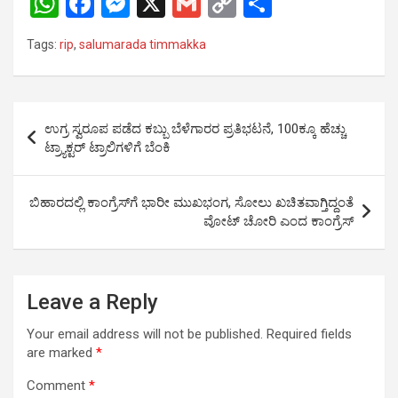
W
F
M
X
G
C
S
h
a
es
m
o
h
Tags:
rip
,
salumarada timmakka
at
ce
se
ail
py
ar
s
b
n
Li
e
A
o
g
n
Post
ಉಗ್ರ ಸ್ವರೂಪ ಪಡೆದ ಕಬ್ಬು ಬೆಳೆಗಾರರ ಪ್ರತಿಭಟನೆ, 100ಕ್ಕೂ ಹೆಚ್ಚು
p
o
er
k
navigation
ಟ್ರ್ಯಾಕ್ಟರ್ ಟ್ರಾಲಿಗಳಿಗೆ ಬೆಂಕಿ
p
k
ಬಿಹಾರದಲ್ಲಿ ಕಾಂಗ್ರೆಸ್​​ಗೆ ಭಾರೀ ಮುಖಭಂಗ, ಸೋಲು ಖಚಿತವಾಗ್ತಿದ್ದಂತೆ
ವೋಟ್ ಚೋರಿ ಎಂದ ಕಾಂಗ್ರೆಸ್
Leave a Reply
Your email address will not be published.
Required fields
are marked
*
Comment
*