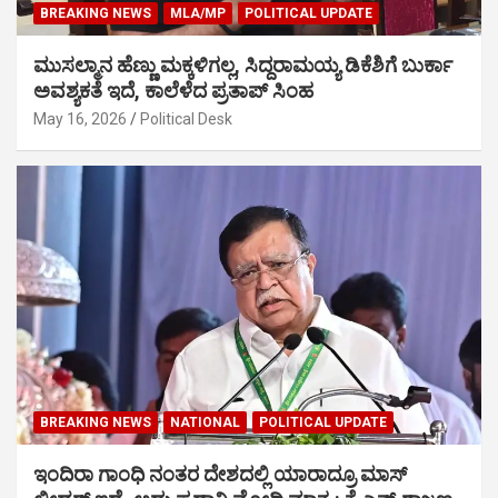
BREAKING NEWS
MLA/MP
POLITICAL UPDATE
ಮುಸಲ್ಮಾನ ಹೆಣ್ಣು ಮಕ್ಕಳಿಗಲ್ಲ, ಸಿದ್ದರಾಮಯ್ಯ ಡಿಕೆಶಿಗೆ ಬುರ್ಕಾ
ಅವಶ್ಯಕತೆ ಇದೆ, ಕಾಲೆಳೆದ ಪ್ರತಾಪ್ ಸಿಂಹ
May 16, 2026
Political Desk
BREAKING NEWS
NATIONAL
POLITICAL UPDATE
ಇಂದಿರಾ ಗಾಂಧಿ ನಂತರ ದೇಶದಲ್ಲಿ ಯಾರಾದ್ರೂ ಮಾಸ್