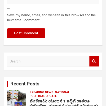
Save my name, email, and website in this browser for the
next time I comment.
S
e
a
r
c
Recent Posts
h
BREAKING NEWS
NATIONAL
POLITICAL UPDATE
ಮೇಕೆದಾಟು ಯೋಜನೆ 1 ಇಟ್ಟಿಗೆ ಹಾಕಲೂ
ಬಿಡೋದಿಲ್ಲ.. ಕರ್ನಾಟಕ ಸರ್ಕಾರಕ್ಕೆ ತಮಿಳನಾಡು