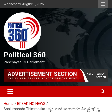
Skip
Wednesday, August 5, 2026
to
content
Political 360
Panchayat To Parliament
Home
BREAKING NEWS
Saalumarada Thimmakka : ವೃಕ್ಷ ಮಾತೆ ಸಾಲುಮರದ ತಿಮ್ಮಕ್ಕ ಇನ್ನಿಲ್ಲ