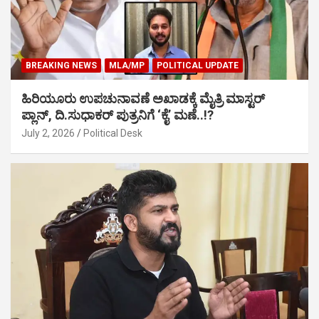
BREAKING NEWS
MLA/MP
POLITICAL UPDATE
ಹಿರಿಯೂರು ಉಪಚುನಾವಣೆ ಅಖಾಡಕ್ಕೆ ಮೈತ್ರಿ ಮಾಸ್ಟರ್
ಪ್ಲಾನ್, ದಿ.ಸುಧಾಕರ್ ಪುತ್ರನಿಗೆ ‘ಕೈ’ ಮಣೆ..!?
July 2, 2026
Political Desk