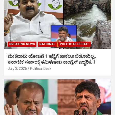
BREAKING NEWS
NATIONAL
POLITICAL UPDATE
ಮೇಕೆದಾಟು ಯೋಜನೆ 1 ಇಟ್ಟಿಗೆ ಹಾಕಲೂ ಬಿಡೋದಿಲ್ಲ..
ಕರ್ನಾಟಕ ಸರ್ಕಾರಕ್ಕೆ ತಮಿಳನಾಡು ಕಾಂಗ್ರೆಸ್ ಎಚ್ಚರಿಕೆ..!
July 3, 2026
Political Desk