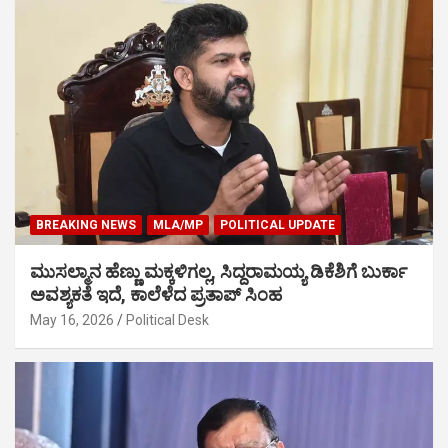
BREAKING NEWS
MLA/MP
POLITICAL UPDATE
ಮುಸಲ್ಮಾನ ಹೆಣ್ಣು ಮಕ್ಕಳಿಗಲ್ಲ, ಸಿದ್ದರಾಮಯ್ಯ ಡಿಕೆಶಿಗೆ ಬುರ್ಕಾ
ಅವಶ್ಯಕತೆ ಇದೆ, ಕಾಲೆಳೆದ ಪ್ರತಾಪ್ ಸಿಂಹ
May 16, 2026
Political Desk