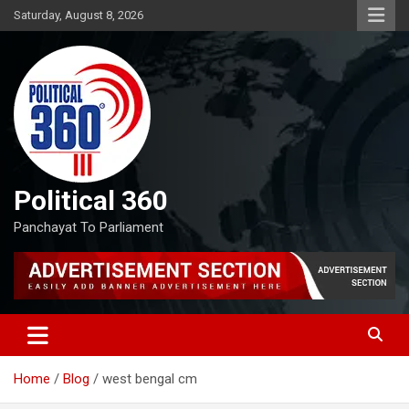
Skip
Saturday, August 8, 2026
to
content
Political 360
Panchayat To Parliament
Home
Blog
west bengal cm