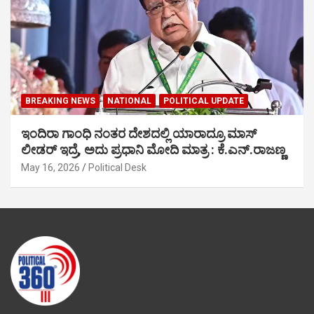
BREAKING NEWS
NATIONAL
POLITICAL UPDATE
ಇಂದಿರಾ ಗಾಂಧಿ ನಂತರ ದೇಶದಲ್ಲಿ ಯಾರಾದ್ರೂ ಮಾಸ್
ಲೀಡರ್ ಇದ್ರೆ, ಅದು ಪ್ರಧಾನಿ ಮೋದಿ ಮಾತ್ರ : ಕೆ.ಎನ್.ರಾಜಣ್ಣ
May 16, 2026
Political Desk