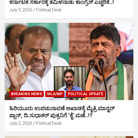
ಕರ್ನಾಟಕ ಸರ್ಕಾರಕ್ಕೆ ತಮಿಳನಾಡು ಕಾಂಗ್ರೆಸ್ ಎಚ್ಚರಿಕೆ..!
July 3, 2026
Political Desk
BREAKING NEWS
MLA/MP
POLITICAL UPDATE
ಹಿರಿಯೂರು ಉಪಚುನಾವಣೆ ಅಖಾಡಕ್ಕೆ ಮೈತ್ರಿ ಮಾಸ್ಟರ್
ಪ್ಲಾನ್, ದಿ.ಸುಧಾಕರ್ ಪುತ್ರನಿಗೆ ‘ಕೈ’ ಮಣೆ..!?
July 2, 2026
Political Desk