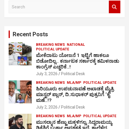
S
e
a
r
c
Recent Posts
h
BREAKING NEWS
NATIONAL
POLITICAL UPDATE
ಮೇಕೆದಾಟು ಯೋಜನೆ 1 ಇಟ್ಟಿಗೆ ಹಾಕಲೂ
ಬಿಡೋದಿಲ್ಲ.. ಕರ್ನಾಟಕ ಸರ್ಕಾರಕ್ಕೆ ತಮಿಳನಾಡು
ಕಾಂಗ್ರೆಸ್ ಎಚ್ಚರಿಕೆ..!
July 3, 2026
Political Desk
BREAKING NEWS
MLA/MP
POLITICAL UPDATE
ಹಿರಿಯೂರು ಉಪಚುನಾವಣೆ ಅಖಾಡಕ್ಕೆ ಮೈತ್ರಿ
ಮಾಸ್ಟರ್ ಪ್ಲಾನ್, ದಿ.ಸುಧಾಕರ್ ಪುತ್ರನಿಗೆ ‘ಕೈ’
ಮಣೆ..!?
July 2, 2026
Political Desk
BREAKING NEWS
MLA/MP
POLITICAL UPDATE
ಮುಸಲ್ಮಾನ ಹೆಣ್ಣು ಮಕ್ಕಳಿಗಲ್ಲ, ಸಿದ್ದರಾಮಯ್ಯ
ಡಿಕೆಶಿಗೆ ಬುರ್ಕಾ ಅವಶ್ಯಕತೆ ಇದೆ, ಕಾಲೆಳೆದ