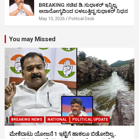
BREAKING ಸಚಿವ ಡಿ.ಸುಧಾಕರ್ ಇನ್ನಿಲ್ಲ,
ಅನಾರೋಗ್ಯದಿಂದ ಬಳಲುತ್ತಿದ್ದ ಸುಧಾಕರ್ ನಿಧನ
May 10, 2026
Political Desk
You may Missed
BREAKING NEWS
NATIONAL
POLITICAL UPDATE
ಮೇಕೆದಾಟು ಯೋಜನೆ 1 ಇಟ್ಟಿಗೆ ಹಾಕಲೂ ಬಿಡೋದಿಲ್ಲ..