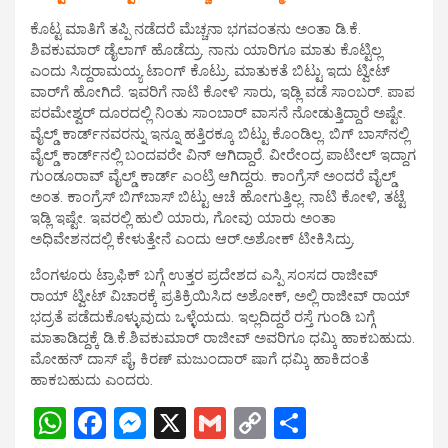
ಕೊಟ್ಟ ಮಾತಿಗೆ ತಪ್ಪಿ ನಡೆದರೆ ಮೆಚ್ಚನಾ ಭಗವಂತನು ಅಂತಾ ಡಿ.ಕೆ.
ಶಿವಕುಮಾರ್ ಡೈಲಾಗ್ ಹೊಡೆದ್ರು. ನಾನು ಯಾರಿಗೂ ಮಾತು ಕೊಟ್ಟಿಲ್ಲ
ಎಂದು ಸಿದ್ದರಾಮಯ್ಯ ಟಾಂಗ್ ಕೊಟ್ರು. ಮಾತುಕತೆ ಬಿಟ್ಟು ಇದು ಟ್ವೀಟ್
ವಾರ್‌ಗೆ ಹೋಗಿದೆ. ಇವರಿಗೆ ನಾಟಿ ಕೋಳಿ ಸಾರು, ಇಡ್ಲಿ ವಡೆ ಸಾಂಬರ್. ಪಾಪ
ಪರಮೇಶ್ವರ್ ದೂರದಲ್ಲಿ ನಿಂತು ಸಾಂಬಾರ್ ವಾಸನೆ ನೋಡುತ್ತಿದ್ದಾರೆ ಅಷ್ಟೇ.
ವೈಲ್ಡ್ ಕಾರ್ಡ್‌ನವರನ್ನು ಇನ್ನೂ ಹತ್ತಿರಕ್ಕೂ ಬಿಟ್ಟು ಕೊಂಡಿಲ್ಲ. ಬಿಗ್ ಬಾಸ್‌ನಲ್ಲಿ
ವೈಲ್ಡ್ ಕಾರ್ಡ್‌ನಲ್ಲಿ ಬಂದವರೇ ವಿನ್ ಆಗಿದ್ದಾರೆ. ವೀರೇಂದ್ರ ಪಾಟೀಲ್ ಇದ್ದಾಗ
ಗುಂಡೂರಾವ್ ವೈಲ್ಡ್ ಕಾರ್ಡ್ ಎಂಟ್ರಿ ಆಗಿದ್ದರು. ಕಾಂಗ್ರೆಸ್ ಅಂದರೆ ವೈಲ್ಡ್
ಅಂತ. ಕಾಂಗ್ರೆಸ್ ಬಿಗ್‌ಬಾಸ್ ಬಿಟ್ಟು ಆಚೆ ಹೋಗುತ್ತಿಲ್ಲ. ನಾಟಿ ಕೋಳಿ, ತಟ್ಟೆ
ಇಡ್ಲಿ ಇಷ್ಟೇ. ಇವರಲ್ಲಿ ಹುಲಿ ಯಾರು, ಗೋವು ಯಾರು ಅಂತಾ
ಅಧಿವೇಶನದಲ್ಲಿ ಕೇಳುತ್ತೇನೆ ಎಂದು ಆರ್‌.ಅಶೋಕ್ ಟೀಕಿಸಿದ್ರು.
ಬೆಂಗಳೂರು ಟ್ರಾಫಿಕ್ ಬಗ್ಗೆ ಉತ್ತರ ಪ್ರದೇಶದ ಎಸ್ಪಿ ಸಂಸದ ರಾಜೀವ್
ರಾಯ್ ಟ್ವೀಟ್ ವಿಚಾರಕ್ಕೆ ಪ್ರತಿಕ್ರಿಯಿಸಿದ ಅಶೋಕ್, ಅಲ್ಲಿ ರಾಜೀವ್ ರಾಯ್
ಭದ್ರತೆ ಪಡೆದುಕೊಳ್ಳುವುದು ಒಳ್ಳೆಯದು. ಇಲ್ಲದಿದ್ದರೆ ರಸ್ತೆ ಗುಂಡಿ ಬಗ್ಗೆ
ಮಾತಾಡಿದ್ದಕ್ಕೆ ಡಿ.ಕೆ.ಶಿವಕುಮಾರ್ ರಾಜೀವ್ ಅವರಿಗೂ ಧಮ್ಕಿ ಹಾಕಬಹುದು.
ಮೋಹನ್ ದಾಸ್ ಪೈ, ಕಿರಣ್ ಮಜುಂದಾರ್ ಷಾಗೆ ಧಮ್ಕಿ ಹಾಕಿದಂತೆ
ಹಾಕಬಹುದು ಎಂದರು.
W
F
M
X
G
C
S