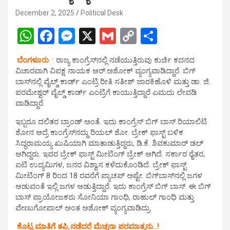
December 2, 2025
Political Desk
W
F
M
X
G
C
S
h
a
es
m
o
h
ಬೆಂಗಳೂರು
: ರಾಜ್ಯ ಕಾಂಗ್ರೆಸ್‌ನಲ್ಲಿ ನಡೆಯುತ್ತಿರುವು ಕುರ್ಚಿ ಕದನದ
at
ce
se
ail
py
ar
ವಿಚಾರವಾಗಿ ವಿಪಕ್ಷ ನಾಯಕ ಆರ್.ಅಶೋಕ್ ವ್ಯಂಗ್ಯವಾಡಿದ್ದಾರೆ. ಬಿಗ್
s
b
n
Li
e
ಬಾಸ್‌ನಲ್ಲಿ ವೈಲ್ಡ್ ಕಾರ್ಡ್ ಎಂಟ್ರಿ ರೀತಿ ಸತೀಶ್ ಜಾರಕಿಹೊಳಿ ಮತ್ತು ಡಾ. ಜಿ.
ಪರಮೇಶ್ವರ್ ವೈಲ್ಡ್ ಕಾರ್ಡ್ ಎಂಟ್ರಿಗೆ ಕಾಯುತ್ತಿದ್ದಾರೆ ಎಮದು ಲೇವಡಿ
A
o
g
n
ವಾಡಿದ್ದಾರೆ.
p
o
er
k
ಇಬ್ಬರೂ ದಲಿತರ ಬ್ರಾಂಡ್ ಅಂತೆ. ಇದು ಕಾಂಗ್ರೆಸ್ ಬಿಗ್ ಬಾಸ್ ರಿಯಾಲಿಟಿ
p
k
ಶೋನ ಆದ್ರೆ ಕಾಂಗ್ರೆಸ್‌ನದ್ದು ರಿಯಲ್ ಶೋ. ಬ್ರೇಕ್ ಫಾಸ್ಟ್ ಬಳಿಕ
ಸಿದ್ಧರಾಮಯ್ಯ ಖುಷಿಯಾಗಿ ಮಾತಾಡುತ್ತಿದ್ದರು, ಡಿ.ಕೆ. ಶಿವಕುಮಾರ್ ಡಲ್
ಆಗಿದ್ದರು. ಇವರ ಬ್ರೇಕ್ ಫಾಸ್ಟ್ ಮೀಟಿಂಗ್ ಬ್ರೇಕ್ ಆಗಿದೆ. ಸರ್ಕಾರ ರೈತರ,
ಐಟಿ ಉದ್ಯಮಿಗಳ, ಜನರ ವಿಶ್ವಾಸ ಕಳೆದುಕೊಂಡಿದೆ. ಬ್ರೇಕ್ ಫಾಸ್ಟ್
ಮೀಟಿಂಗ್ 8 ರಿಂದ 18 ರವರೆಗೆ ಪ್ಯಾಚಪ್ ಅಷ್ಟೇ. ಬಿಗ್‌ಬಾಸ್‌ನಲ್ಲಿ ಜಗಳ
ಆಡುವಂತೆ ಇಲ್ಲಿ ಜಗಳ ಆಡುತ್ತಿದ್ದಾರೆ. ಇದು ಕಾಂಗ್ರೆಸ್ ಬಿಗ್ ಬಾಸ್. ಈ ಬಿಗ್
ಬಾಸ್ ಪ್ರಾಯೋಜಕರು ಸೋನಿಯಾ ಗಾಂಧಿ, ರಾಹುಲ್ ಗಾಂಧಿ ಮತ್ತು
ವೇಣುಗೋಪಾಲ್ ಅಂತ ಅಶೋಕ್ ವ್ಯಂಗ್ಯವಾಡಿದ್ರು.
ಕೊಟ್ಟ ಮಾತಿಗೆ ತಪ್ಪಿ ನಡೆದರೆ ಮೆಚ್ಚನಾ ಪರಮಾತ್ಮನು..!