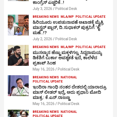
ಕಾಂಗ್ರೆಸ್ ಎಚ್ಚರಿಕೆ..!
July 3, 2026
Political Desk
BREAKING NEWS
MLA/MP
POLITICAL UPDATE
ಹಿರಿಯೂರು ಉಪಚುನಾವಣೆ ಅಖಾಡಕ್ಕೆ ಮೈತ್ರಿ
ಮಾಸ್ಟರ್ ಪ್ಲಾನ್, ದಿ.ಸುಧಾಕರ್ ಪುತ್ರನಿಗೆ ‘ಕೈ’
ಮಣೆ..!?
July 2, 2026
Political Desk
BREAKING NEWS
MLA/MP
POLITICAL UPDATE
ಮುಸಲ್ಮಾನ ಹೆಣ್ಣು ಮಕ್ಕಳಿಗಲ್ಲ, ಸಿದ್ದರಾಮಯ್ಯ
ಡಿಕೆಶಿಗೆ ಬುರ್ಕಾ ಅವಶ್ಯಕತೆ ಇದೆ, ಕಾಲೆಳೆದ
ಪ್ರತಾಪ್ ಸಿಂಹ
May 16, 2026
Political Desk
BREAKING NEWS
NATIONAL
POLITICAL UPDATE
ಇಂದಿರಾ ಗಾಂಧಿ ನಂತರ ದೇಶದಲ್ಲಿ ಯಾರಾದ್ರೂ
ಮಾಸ್ ಲೀಡರ್ ಇದ್ರೆ, ಅದು ಪ್ರಧಾನಿ ಮೋದಿ
ಮಾತ್ರ : ಕೆ.ಎನ್.ರಾಜಣ್ಣ
May 16, 2026
Political Desk
BREAKING NEWS
NATIONAL
POLITICAL UPDATE