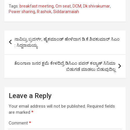
h
a
es
m
o
h
Tags:
breakfast meeting
,
Cm seat
,
DCM
,
Dk shivakumar
,
at
ce
se
ail
py
ar
Power sharing
,
R ashok
,
Siddaramaiah
s
b
n
Li
e
A
o
g
n
Post
p
o
er
k
ನಾವಿಬ್ರು ಬ್ರದರ್ಸ್, ಹೈಕಮಾಂಡ್ ಹೇಳಿದಾಗ ಡಿ.ಕೆ.ಶಿವಕುಮಾರ್ ಸಿಎಂ
navigation
: ಸಿದ್ದರಾಮಯ್ಯ
p
k
ತೆಲಂಗಾಣ ಜನರ ಕ್ಷಮೆ ಕೇಳದಿದ್ರೆ ಡಿಸಿಎಂ ಪವನ್ ಕಲ್ಯಾಣ್ ಸಿನಿಮಾ
ಬಿಡುಗಡೆ ಮಾಡಲು ಬಿಡುವುದಿಲ್ಲ
Leave a Reply
Your email address will not be published.
Required fields
are marked
*
Comment
*