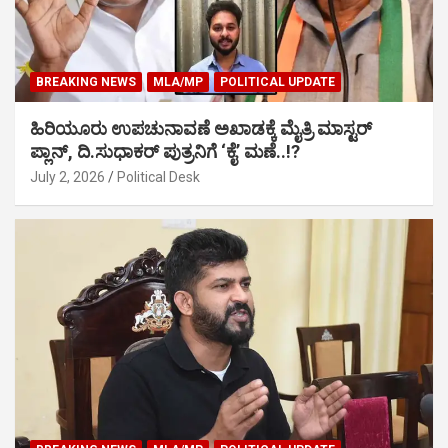
BREAKING NEWS
MLA/MP
POLITICAL UPDATE
ಹಿರಿಯೂರು ಉಪಚುನಾವಣೆ ಅಖಾಡಕ್ಕೆ ಮೈತ್ರಿ ಮಾಸ್ಟರ್
ಪ್ಲಾನ್, ದಿ.ಸುಧಾಕರ್ ಪುತ್ರನಿಗೆ ‘ಕೈ’ ಮಣೆ..!?
July 2, 2026
Political Desk