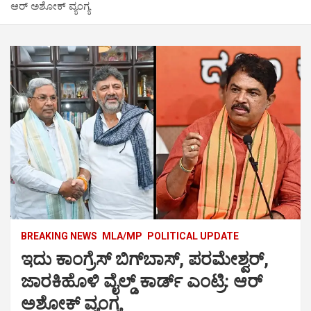
ಆರ್ ಅಶೋಕ್ ವ್ಯಂಗ್ಯ
BREAKING NEWS
MLA/MP
POLITICAL UPDATE
ಇದು ಕಾಂಗ್ರೆಸ್‌ ಬಿಗ್‌ಬಾಸ್, ಪರಮೇಶ್ವರ್,
ಜಾರಕಿಹೊಳಿ ವೈಲ್ಡ್ ಕಾರ್ಡ್‌ ಎಂಟ್ರಿ: ಆರ್
ಅಶೋಕ್ ವ್ಯಂಗ್ಯ