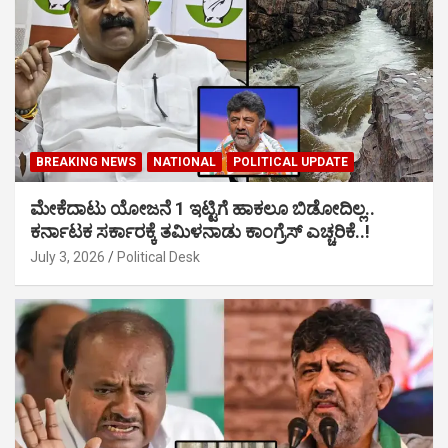
BREAKING NEWS
NATIONAL
POLITICAL UPDATE
ಮೇಕೆದಾಟು ಯೋಜನೆ 1 ಇಟ್ಟಿಗೆ ಹಾಕಲೂ ಬಿಡೋದಿಲ್ಲ..
ಕರ್ನಾಟಕ ಸರ್ಕಾರಕ್ಕೆ ತಮಿಳನಾಡು ಕಾಂಗ್ರೆಸ್ ಎಚ್ಚರಿಕೆ..!
July 3, 2026
Political Desk