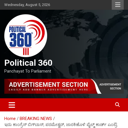
Skip
Wednesday, August 5, 2026
to
content
Political 360
Panchayat To Parliament
Home
BREAKING NEWS
ಇದು ಕಾಂಗ್ರೆಸ್‌ ಬಿಗ್‌ಬಾಸ್, ಪರಮೇಶ್ವರ್, ಜಾರಕಿಹೊಳಿ ವೈಲ್ಡ್ ಕಾರ್ಡ್‌ ಎಂಟ್ರಿ: