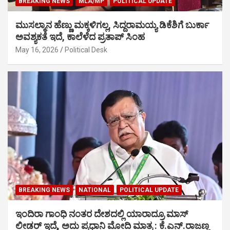
BREAKING NEWS
MLA/MP
POLITICAL UPDATE
ಮುಸಲ್ಮಾನ ಹೆಣ್ಣು ಮಕ್ಕಳಿಗಲ್ಲ, ಸಿದ್ದರಾಮಯ್ಯ ಡಿಕೆಶಿಗೆ ಬುರ್ಕಾ
ಅವಶ್ಯಕತೆ ಇದೆ, ಕಾಲೆಳೆದ ಪ್ರತಾಪ್ ಸಿಂಹ
May 16, 2026
Political Desk
BREAKING NEWS
NATIONAL
POLITICAL UPDATE
ಇಂದಿರಾ ಗಾಂಧಿ ನಂತರ ದೇಶದಲ್ಲಿ ಯಾರಾದ್ರೂ ಮಾಸ್
ಲೀಡರ್ ಇದ್ರೆ, ಅದು ಪ್ರಧಾನಿ ಮೋದಿ ಮಾತ್ರ : ಕೆ.ಎನ್.ರಾಜಣ್ಣ