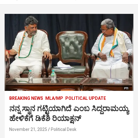
BREAKING NEWS
MLA/MP
POLITICAL UPDATE
ನನ್ನ ಸ್ಥಾನ ಗಟ್ಟಿಯಾಗಿದೆ ಎಂಬ ಸಿದ್ದರಾಮಯ್ಯ
ಹೇಳಿಕೆಗೆ ಡಿಕೆಶಿ ರಿಯಾಕ್ಷನ್
November 21, 2025
Political Desk