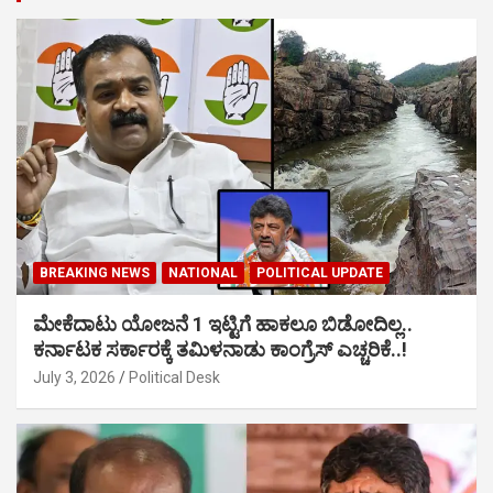
BREAKING NEWS
NATIONAL
POLITICAL UPDATE
ಮೇಕೆದಾಟು ಯೋಜನೆ 1 ಇಟ್ಟಿಗೆ ಹಾಕಲೂ ಬಿಡೋದಿಲ್ಲ..
ಕರ್ನಾಟಕ ಸರ್ಕಾರಕ್ಕೆ ತಮಿಳನಾಡು ಕಾಂಗ್ರೆಸ್ ಎಚ್ಚರಿಕೆ..!
July 3, 2026
Political Desk