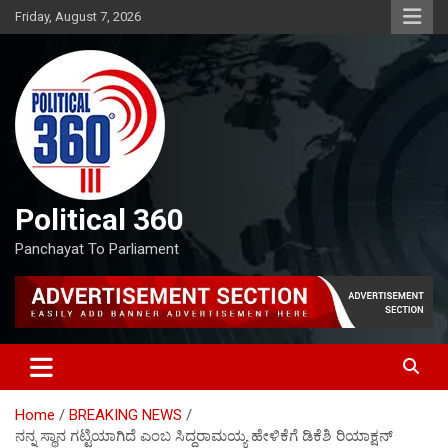
Skip
Friday, August 7, 2026
to
content
Political 360
Panchayat To Parliament
Home
BREAKING NEWS
ನನ್ನ ಸ್ಥಾನ ಗಟ್ಟಿಯಾಗಿದೆ ಎಂಬ ಸಿದ್ದರಾಮಯ್ಯ ಹೇಳಿಕೆಗೆ ಡಿಕೆಶಿ ರಿಯಾಕ್ಷನ್