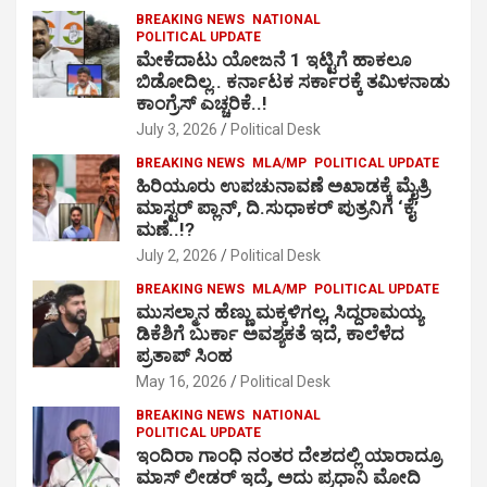
BREAKING NEWS
NATIONAL
POLITICAL UPDATE
ಮೇಕೆದಾಟು ಯೋಜನೆ 1 ಇಟ್ಟಿಗೆ ಹಾಕಲೂ
ಬಿಡೋದಿಲ್ಲ.. ಕರ್ನಾಟಕ ಸರ್ಕಾರಕ್ಕೆ ತಮಿಳನಾಡು
ಕಾಂಗ್ರೆಸ್ ಎಚ್ಚರಿಕೆ..!
July 3, 2026
Political Desk
BREAKING NEWS
MLA/MP
POLITICAL UPDATE
ಹಿರಿಯೂರು ಉಪಚುನಾವಣೆ ಅಖಾಡಕ್ಕೆ ಮೈತ್ರಿ
ಮಾಸ್ಟರ್ ಪ್ಲಾನ್, ದಿ.ಸುಧಾಕರ್ ಪುತ್ರನಿಗೆ ‘ಕೈ’
ಮಣೆ..!?
July 2, 2026
Political Desk
BREAKING NEWS
MLA/MP
POLITICAL UPDATE
ಮುಸಲ್ಮಾನ ಹೆಣ್ಣು ಮಕ್ಕಳಿಗಲ್ಲ, ಸಿದ್ದರಾಮಯ್ಯ
ಡಿಕೆಶಿಗೆ ಬುರ್ಕಾ ಅವಶ್ಯಕತೆ ಇದೆ, ಕಾಲೆಳೆದ
ಪ್ರತಾಪ್ ಸಿಂಹ
May 16, 2026
Political Desk
BREAKING NEWS
NATIONAL
POLITICAL UPDATE
ಇಂದಿರಾ ಗಾಂಧಿ ನಂತರ ದೇಶದಲ್ಲಿ ಯಾರಾದ್ರೂ
ಮಾಸ್ ಲೀಡರ್ ಇದ್ರೆ, ಅದು ಪ್ರಧಾನಿ ಮೋದಿ