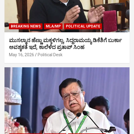
BREAKING NEWS
MLA/MP
POLITICAL UPDATE
ಮುಸಲ್ಮಾನ ಹೆಣ್ಣು ಮಕ್ಕಳಿಗಲ್ಲ, ಸಿದ್ದರಾಮಯ್ಯ ಡಿಕೆಶಿಗೆ ಬುರ್ಕಾ
ಅವಶ್ಯಕತೆ ಇದೆ, ಕಾಲೆಳೆದ ಪ್ರತಾಪ್ ಸಿಂಹ
May 16, 2026
Political Desk