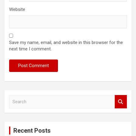
Website
Save my name, email, and website in this browser for the
next time I comment.
S
e
a
r
c
Recent Posts
h