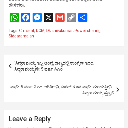
ಹೇಳಿದರು.
W
F
M
X
G
C
S
h
a
es
m
o
h
Tags:
Cm seat
,
DCM
,
Dk shivakumar
,
Power sharing
,
at
ce
se
ail
py
ar
Siddaramaiah
s
b
n
Li
e
A
o
g
n
Post
p
o
er
k
‘ಸಿದ್ದರಾಮಯ್ಯ ಇಲ್ಲ ಅಂದ್ರೆ ರಾಜ್ಯದಲ್ಲಿ ಕಾಂಗ್ರೆಸ್ ಇರಲ್ಲ,
navigation
ಸಿದ್ದರಾಮಯ್ಯನೇ 5 ವರ್ಷ ಸಿಎಂ’
p
k
ನಾನೇ 5 ವರ್ಷ ಸಿಎಂ ಆಗಿರ್ತೀನಿ, ಬಜೆಟ್‌ ಕೂಡ ನಾನೇ ಮಂಡುಸ್ತೀನಿ :
ಸಿದ್ದರಾಮಯ್ಯ ಸ್ಪಷ್ಟನೆ
Leave a Reply