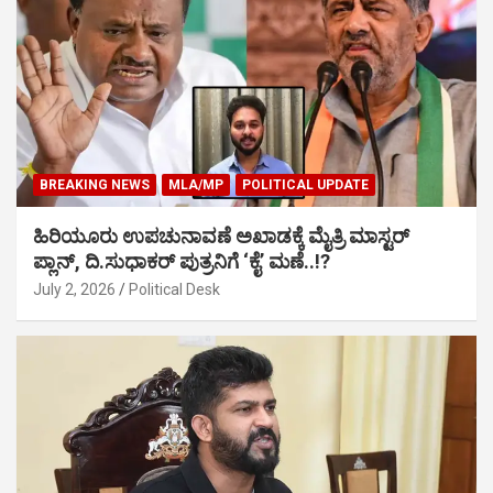
BREAKING NEWS
MLA/MP
POLITICAL UPDATE
ಹಿರಿಯೂರು ಉಪಚುನಾವಣೆ ಅಖಾಡಕ್ಕೆ ಮೈತ್ರಿ ಮಾಸ್ಟರ್
ಪ್ಲಾನ್, ದಿ.ಸುಧಾಕರ್ ಪುತ್ರನಿಗೆ ‘ಕೈ’ ಮಣೆ..!?
July 2, 2026
Political Desk