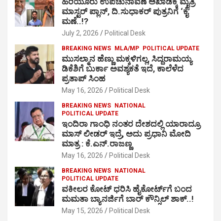
ಹಿರಿಯೂರು ಉಪಚುನಾವಣೆ ಅಖಾಡಕ್ಕೆ ಮೈತ್ರಿ
ಮಾಸ್ಟರ್ ಪ್ಲಾನ್, ದಿ.ಸುಧಾಕರ್ ಪುತ್ರನಿಗೆ ‘ಕೈ’
ಮಣೆ..!?
July 2, 2026
Political Desk
BREAKING NEWS
MLA/MP
POLITICAL UPDATE
ಮುಸಲ್ಮಾನ ಹೆಣ್ಣು ಮಕ್ಕಳಿಗಲ್ಲ, ಸಿದ್ದರಾಮಯ್ಯ
ಡಿಕೆಶಿಗೆ ಬುರ್ಕಾ ಅವಶ್ಯಕತೆ ಇದೆ, ಕಾಲೆಳೆದ
ಪ್ರತಾಪ್ ಸಿಂಹ
May 16, 2026
Political Desk
BREAKING NEWS
NATIONAL
POLITICAL UPDATE
ಇಂದಿರಾ ಗಾಂಧಿ ನಂತರ ದೇಶದಲ್ಲಿ ಯಾರಾದ್ರೂ
ಮಾಸ್ ಲೀಡರ್ ಇದ್ರೆ, ಅದು ಪ್ರಧಾನಿ ಮೋದಿ
ಮಾತ್ರ : ಕೆ.ಎನ್.ರಾಜಣ್ಣ
May 16, 2026
Political Desk
BREAKING NEWS
NATIONAL
POLITICAL UPDATE
ವಕೀಲರ ಕೋಟ್ ಧರಿಸಿ ಹೈಕೋರ್ಟ್​ಗೆ ಬಂದ
ಮಮತಾ ಬ್ಯಾನರ್ಜಿಗೆ ಬಾರ್ ಕೌನ್ಸಿಲ್ ಶಾಕ್..!
May 15, 2026
Political Desk