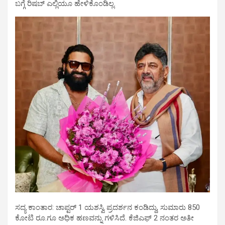
ಬಗ್ಗೆ ರಿಷಬ್ ಎಲ್ಲಿಯೂ ಹೇಳಿಕೊಂಡಿಲ್ಲ.
ಸದ್ಯ ಕಾಂತಾರ: ಚಾಪ್ಟರ್ 1 ಯಶಸ್ವಿ ಪ್ರದರ್ಶನ ಕಂಡಿದ್ದು, ಸುಮಾರು 850
ಕೋಟಿ ರೂ.ಗೂ ಅಧಿಕ ಹಣವನ್ನು ಗಳಿಸಿದೆ. ಕೆಜಿಎಫ್ 2 ನಂತರ ಅತೀ