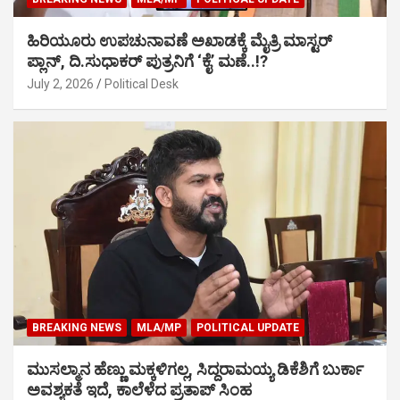
ಹಿರಿಯೂರು ಉಪಚುನಾವಣೆ ಅಖಾಡಕ್ಕೆ ಮೈತ್ರಿ ಮಾಸ್ಟರ್
ಪ್ಲಾನ್, ದಿ.ಸುಧಾಕರ್ ಪುತ್ರನಿಗೆ ‘ಕೈ’ ಮಣೆ..!?
July 2, 2026
Political Desk
BREAKING NEWS
MLA/MP
POLITICAL UPDATE
ಮುಸಲ್ಮಾನ ಹೆಣ್ಣು ಮಕ್ಕಳಿಗಲ್ಲ, ಸಿದ್ದರಾಮಯ್ಯ ಡಿಕೆಶಿಗೆ ಬುರ್ಕಾ
ಅವಶ್ಯಕತೆ ಇದೆ, ಕಾಲೆಳೆದ ಪ್ರತಾಪ್ ಸಿಂಹ