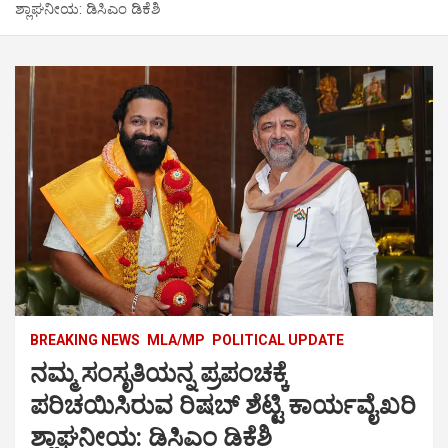
ಶ್ಲಾಘನೀಯ: ಡಿಸಿಎಂ ಡಿಕೆಶಿ
BREAKING NEWS
MLA/MP
POLITICAL UPDATE
ನಮ್ಮ ಸಂಸೃತಿಯನ್ನ ಪ್ರಪಂಚಕ್ಕೆ
ಪರಿಚಯಿಸಿರುವ ರಿಷಬ್‌ ಶೆಟ್ಟಿ ಕಾರ್ಯವೈಖರಿ
ಶ್ಲಾಘನೀಯ: ಡಿಸಿಎಂ ಡಿಕೆಶಿ