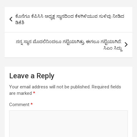
s
b
n
Li
e
A
o
g
n
Post
ಕೊನೆಗೂ ಕೆಪಿಸಿಸಿ ಅಧ್ಯಕ್ಷ ಸ್ಥಾನದಿಂದ ಕೆಳಗಿಳಿಯುವ ಸುಳಿವು ನೀಡಿದ
p
o
er
k
navigation
ಡಿಕೆಶಿ
p
k
ನನ್ನ ಸ್ಥಾನ ಮೊದಲಿನಿಂದಲೂ ಗಟ್ಟಿಯಾಗಿತ್ತು, ಈಗಲೂ ಗಟ್ಟಿಯಾಗಿದೆ:
ಸಿಎಂ ಸಿದ್ದು
Leave a Reply
Your email address will not be published.
Required fields
are marked
*
Comment
*