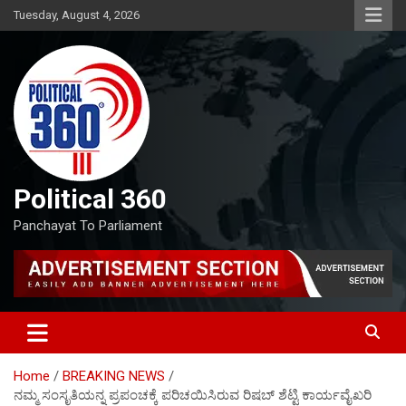
Skip
Tuesday, August 4, 2026
to
content
Political 360
Panchayat To Parliament
Home
BREAKING NEWS
ನಮ್ಮ ಸಂಸೃತಿಯನ್ನ ಪ್ರಪಂಚಕ್ಕೆ ಪರಿಚಯಿಸಿರುವ ರಿಷಬ್‌ ಶೆಟ್ಟಿ ಕಾರ್ಯವೈಖರಿ