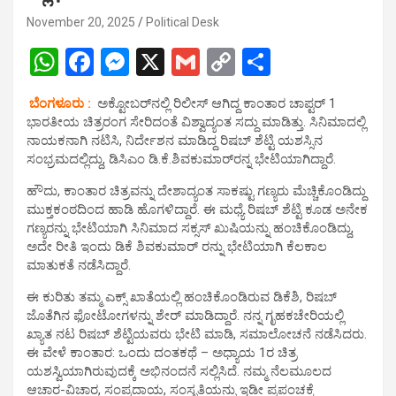
November 20, 2025
Political Desk
W
F
M
X
G
C
S
h
a
es
m
o
h
ಬೆಂಗಳೂರು :
ಅಕ್ಟೋಬರ್‌ನಲ್ಲಿ ರಿಲೀಸ್ ಆಗಿದ್ದ ಕಾಂತಾರ ಚಾಪ್ಟರ್ 1
at
ce
se
ail
py
ar
ಭಾರತೀಯ ಚಿತ್ರರಂಗ ಸೇರಿದಂತೆ ವಿಶ್ವಾದ್ಯಂತ ಸದ್ದು ಮಾಡಿತ್ತು. ಸಿನಿಮಾದಲ್ಲಿ
s
b
n
Li
e
ನಾಯಕನಾಗಿ ನಟಿಸಿ, ನಿರ್ದೇಶನ ಮಾಡಿದ್ದ ರಿಷಬ್ ಶೆಟ್ಟಿ ಯಶಸ್ಸಿನ
ಸಂಭ್ರಮದಲ್ಲಿದ್ದು, ಡಿಸಿಎಂ ಡಿ.ಕೆ.ಶಿವಕುಮಾರ್‌ರನ್ನ ಭೇಟಿಯಾಗಿದ್ದಾರೆ.
A
o
g
n
ಹೌದು, ಕಾಂತಾರ ಚಿತ್ರವನ್ನು ದೇಶಾದ್ಯಂತ ಸಾಕಷ್ಟು ಗಣ್ಯರು ಮೆಚ್ಚಿಕೊಂಡಿದ್ದು
p
o
er
k
ಮುಕ್ತಕಂಠದಿಂದ ಹಾಡಿ ಹೊಗಳಿದ್ದಾರೆ. ಈ ಮಧ್ಯೆ ರಿಷಬ್ ಶೆಟ್ಟಿ ಕೂಡ ಅನೇಕ
p
k
ಗಣ್ಯರನ್ನು ಭೇಟಿಯಾಗಿ ಸಿನಿಮಾದ ಸಕ್ಸಸ್ ಖುಷಿಯನ್ನು ಹಂಚಿಕೊಂಡಿದ್ದು,
ಅದೇ ರೀತಿ ಇಂದು ಡಿಕೆ ಶಿವಕುಮಾರ್ ರನ್ನು ಭೇಟಿಯಾಗಿ ಕೆಲಕಾಲ
ಮಾತುಕತೆ ನಡೆಸಿದ್ದಾರೆ.
ಈ ಕುರಿತು ತಮ್ಮ ಎಕ್ಸ್ ಖಾತೆಯಲ್ಲಿ ಹಂಚಿಕೊಂಡಿರುವ ಡಿಕೆಶಿ, ರಿಷಬ್
ಜೊತೆಗಿನ ಫೋಟೋಗಳನ್ನು ಶೇರ್ ಮಾಡಿದ್ದಾರೆ. ನನ್ನ ಗೃಹಕಚೇರಿಯಲ್ಲಿ
ಖ್ಯಾತ ನಟ ರಿಷಬ್ ಶೆಟ್ಟಿಯವರು ಭೇಟಿ ಮಾಡಿ, ಸಮಾಲೋಚನೆ ನಡೆಸಿದರು.
ಈ ವೇಳೆ ಕಾಂತಾರ: ಒಂದು ದಂತಕಥೆ – ಅಧ್ಯಾಯ 1ರ ಚಿತ್ರ
ಯಶಸ್ವಿಯಾಗಿರುವುದಕ್ಕೆ ಅಭಿನಂದನೆ ಸಲ್ಲಿಸಿದೆ. ನಮ್ಮ ನೆಲಮೂಲದ
ಆಚಾರ-ವಿಚಾರ, ಸಂಪ್ರದಾಯ, ಸಂಸೃತಿಯನ್ನು ಇಡೀ ಪ್ರಪಂಚಕ್ಕೆ