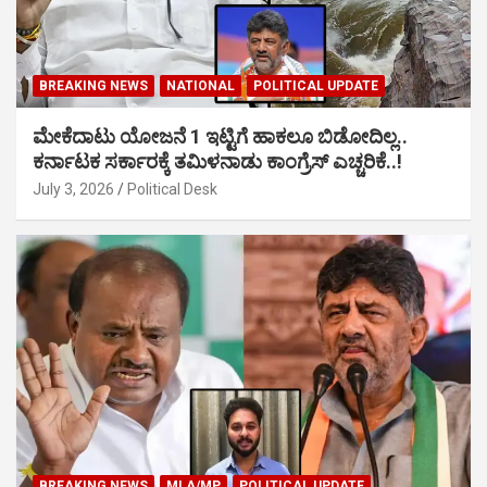
BREAKING NEWS
NATIONAL
POLITICAL UPDATE
ಮೇಕೆದಾಟು ಯೋಜನೆ 1 ಇಟ್ಟಿಗೆ ಹಾಕಲೂ ಬಿಡೋದಿಲ್ಲ..
ಕರ್ನಾಟಕ ಸರ್ಕಾರಕ್ಕೆ ತಮಿಳನಾಡು ಕಾಂಗ್ರೆಸ್ ಎಚ್ಚರಿಕೆ..!
July 3, 2026
Political Desk
BREAKING NEWS
MLA/MP
POLITICAL UPDATE