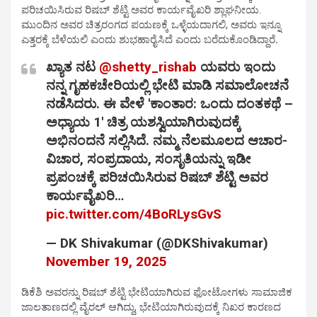
ಪರಿಚಯಿಸಿರುವ ರಿಷಬ್ ಶೆಟ್ಟಿ ಅವರ ಕಾರ್ಯವೈಖರಿ ಶ್ಲಾಘನೀಯ.
ಮುಂದಿನ ಅವರ ಚಿತ್ರರಂಗದ ಪಯಣಕ್ಕೆ ಒಳ್ಳೆಯದಾಗಲಿ, ಅವರು ಇನ್ನೂ
ಎತ್ತರಕ್ಕೆ ಬೆಳೆಯಲಿ ಎಂದು ಶುಭಹಾರೈಸಿದೆ ಎಂದು ಬರೆದುಕೊಂಡಿದ್ದಾರೆ
.
ಖ್ಯಾತ ನಟ
@shetty_rishab
ಯವರು ಇಂದು
ನನ್ನ ಗೃಹಕಚೇರಿಯಲ್ಲಿ ಭೇಟಿ ಮಾಡಿ ಸಮಾಲೋಚನೆ
ನಡೆಸಿದರು. ಈ ವೇಳೆ 'ಕಾಂತಾರ: ಒಂದು ದಂತಕಥೆ –
ಅಧ್ಯಾಯ 1' ಚಿತ್ರ ಯಶಸ್ವಿಯಾಗಿರುವುದಕ್ಕೆ
ಅಭಿನಂದನೆ ಸಲ್ಲಿಸಿದೆ. ನಮ್ಮ ನೆಲಮೂಲದ ಆಚಾರ-
ವಿಚಾರ, ಸಂಪ್ರದಾಯ, ಸಂಸೃತಿಯನ್ನು ಇಡೀ
ಪ್ರಪಂಚಕ್ಕೆ ಪರಿಚಯಿಸಿರುವ ರಿಷಬ್‌ ಶೆಟ್ಟಿ ಅವರ
ಕಾರ್ಯವೈಖರಿ…
pic.twitter.com/4BoRLysGvS
— DK Shivakumar (@DKShivakumar)
November 19, 2025
ಡಿಕೆಶಿ ಅವರನ್ನು ರಿಷಬ್ ಶೆಟ್ಟಿ ಭೇಟಿಯಾಗಿರುವ ಫೋಟೋಗಳು ಸಾಮಾಜಿಕ
ಜಾಲತಾಣದಲ್ಲಿ ವೈರಲ್ ಆಗಿದ್ದು, ಭೇಟಿಯಾಗಿರುವುದಕ್ಕೆ ನಿಖರ ಕಾರಣದ