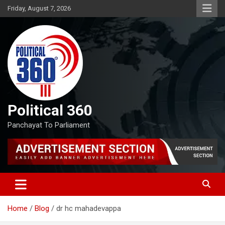
Skip
Friday, August 7, 2026
to
content
Political 360
Panchayat To Parliament
Home
Blog
dr hc mahadevappa