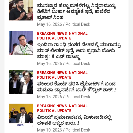
ಮುಸಲ್ಮಾನ ಹೆಣ್ಣು ಮಕ್ಕಳಿಗಲ್ಲ, ಸಿದ್ದರಾಮಯ್ಯ
ಡಿಕೆಶಿಗೆ ಬುರ್ಕಾ ಅವಶ್ಯಕತೆ ಇದೆ, ಕಾಲೆಳೆದ
ಪ್ರತಾಪ್ ಸಿಂಹ
May 16, 2026
Political Desk
BREAKING NEWS
NATIONAL
POLITICAL UPDATE
ಇಂದಿರಾ ಗಾಂಧಿ ನಂತರ ದೇಶದಲ್ಲಿ ಯಾರಾದ್ರೂ
ಮಾಸ್ ಲೀಡರ್ ಇದ್ರೆ, ಅದು ಪ್ರಧಾನಿ ಮೋದಿ
ಮಾತ್ರ : ಕೆ.ಎನ್.ರಾಜಣ್ಣ
May 16, 2026
Political Desk
BREAKING NEWS
NATIONAL
POLITICAL UPDATE
ವಕೀಲರ ಕೋಟ್ ಧರಿಸಿ ಹೈಕೋರ್ಟ್​ಗೆ ಬಂದ
ಮಮತಾ ಬ್ಯಾನರ್ಜಿಗೆ ಬಾರ್ ಕೌನ್ಸಿಲ್ ಶಾಕ್..!
May 15, 2026
Political Desk
BREAKING NEWS
NATIONAL
POLITICAL UPDATE
ವಿಜಯ್ ಪ್ರಮಾಣವಚನ, ಮಿಳುನಾಡಿನಲ್ಲಿ
ದಳಪತಿ ಅಬ್ಬರ ಶುರು..!
May 10, 2026
Political Desk