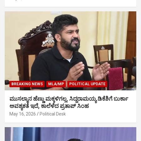
BREAKING NEWS
MLA/MP
POLITICAL UPDATE
ಮುಸಲ್ಮಾನ ಹೆಣ್ಣು ಮಕ್ಕಳಿಗಲ್ಲ, ಸಿದ್ದರಾಮಯ್ಯ ಡಿಕೆಶಿಗೆ ಬುರ್ಕಾ
ಅವಶ್ಯಕತೆ ಇದೆ, ಕಾಲೆಳೆದ ಪ್ರತಾಪ್ ಸಿಂಹ
May 16, 2026
Political Desk