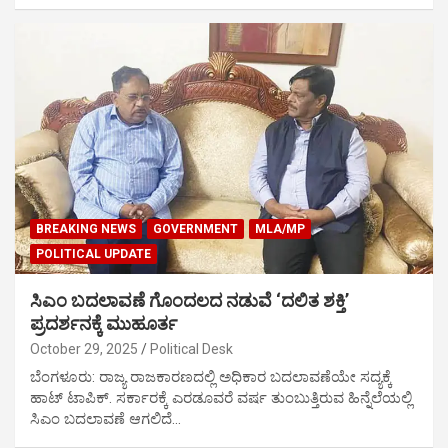
BREAKING NEWS
GOVERNMENT
MLA/MP
POLITICAL UPDATE
ಸಿಎಂ ಬದಲಾವಣೆ ಗೊಂದಲದ ನಡುವೆ ‘ದಲಿತ ಶಕ್ತಿ’
ಪ್ರದರ್ಶನಕ್ಕೆ ಮುಹೂರ್ತ
October 29, 2025
Political Desk
ಬೆಂಗಳೂರು: ರಾಜ್ಯ ರಾಜಕಾರಣದಲ್ಲಿ ಅಧಿಕಾರ ಬದಲಾವಣೆಯೇ ಸದ್ಯಕ್ಕೆ
ಹಾಟ್ ಟಾಪಿಕ್. ಸರ್ಕಾರಕ್ಕೆ ಎರಡೂವರೆ ವರ್ಷ ತುಂಬುತ್ತಿರುವ ಹಿನ್ನೆಲೆಯಲ್ಲಿ
ಸಿಎಂ ಬದಲಾವಣೆ ಆಗಲಿದೆ…