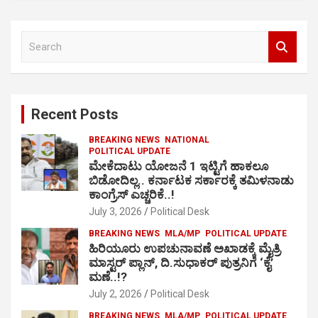
S
e
a
r
c
Recent Posts
h
BREAKING NEWS
NATIONAL
POLITICAL UPDATE
ಮೇಕೆದಾಟು ಯೋಜನೆ 1 ಇಟ್ಟಿಗೆ ಹಾಕಲೂ
ಬಿಡೋದಿಲ್ಲ.. ಕರ್ನಾಟಕ ಸರ್ಕಾರಕ್ಕೆ ತಮಿಳನಾಡು
ಕಾಂಗ್ರೆಸ್ ಎಚ್ಚರಿಕೆ..!
July 3, 2026
Political Desk
BREAKING NEWS
MLA/MP
POLITICAL UPDATE
ಹಿರಿಯೂರು ಉಪಚುನಾವಣೆ ಅಖಾಡಕ್ಕೆ ಮೈತ್ರಿ
ಮಾಸ್ಟರ್ ಪ್ಲಾನ್, ದಿ.ಸುಧಾಕರ್ ಪುತ್ರನಿಗೆ ‘ಕೈ’
ಮಣೆ..!?
July 2, 2026
Political Desk
BREAKING NEWS
MLA/MP
POLITICAL UPDATE