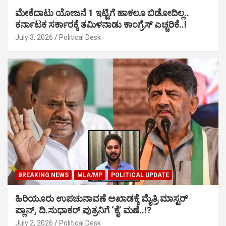
ಮೇಕೆದಾಟು ಯೋಜನೆ 1 ಇಟ್ಟಿಗೆ ಹಾಕಲೂ ಬಿಡೋದಿಲ್ಲ..
ಕರ್ನಾಟಕ ಸರ್ಕಾರಕ್ಕೆ ತಮಿಳನಾಡು ಕಾಂಗ್ರೆಸ್ ಎಚ್ಚರಿಕೆ..!
July 3, 2026
Political Desk
BREAKING NEWS
MLA/MP
POLITICAL UPDATE
ಹಿರಿಯೂರು ಉಪಚುನಾವಣೆ ಅಖಾಡಕ್ಕೆ ಮೈತ್ರಿ ಮಾಸ್ಟರ್
ಪ್ಲಾನ್, ದಿ.ಸುಧಾಕರ್ ಪುತ್ರನಿಗೆ ‘ಕೈ’ ಮಣೆ..!?
July 2, 2026
Political Desk