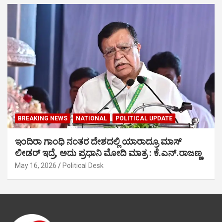
BREAKING NEWS
NATIONAL
POLITICAL UPDATE
ಇಂದಿರಾ ಗಾಂಧಿ ನಂತರ ದೇಶದಲ್ಲಿ ಯಾರಾದ್ರೂ ಮಾಸ್
ಲೀಡರ್ ಇದ್ರೆ, ಅದು ಪ್ರಧಾನಿ ಮೋದಿ ಮಾತ್ರ : ಕೆ.ಎನ್.ರಾಜಣ್ಣ
May 16, 2026
Political Desk