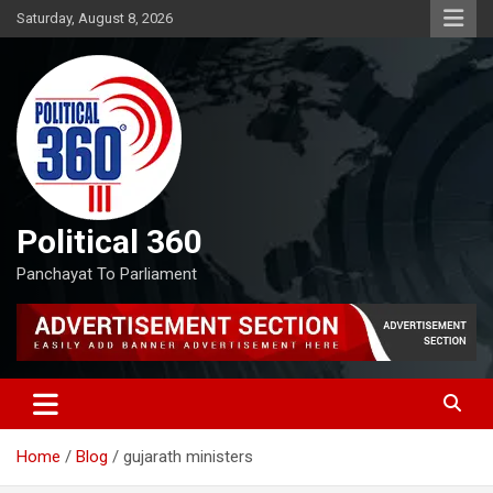
Skip
Saturday, August 8, 2026
to
content
Political 360
Panchayat To Parliament
Home
Blog
gujarath ministers