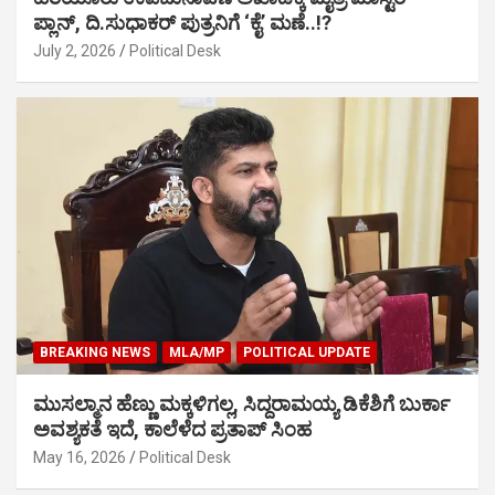
ಪ್ಲಾನ್, ದಿ.ಸುಧಾಕರ್ ಪುತ್ರನಿಗೆ ‘ಕೈ’ ಮಣೆ..!?
July 2, 2026
Political Desk
BREAKING NEWS
MLA/MP
POLITICAL UPDATE
ಮುಸಲ್ಮಾನ ಹೆಣ್ಣು ಮಕ್ಕಳಿಗಲ್ಲ, ಸಿದ್ದರಾಮಯ್ಯ ಡಿಕೆಶಿಗೆ ಬುರ್ಕಾ
ಅವಶ್ಯಕತೆ ಇದೆ, ಕಾಲೆಳೆದ ಪ್ರತಾಪ್ ಸಿಂಹ
May 16, 2026
Political Desk