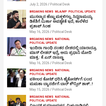
July 2, 2026
Political Desk
BREAKING NEWS
MLA/MP
POLITICAL UPDATE
ಮುಸಲ್ಮಾನ ಹೆಣ್ಣು ಮಕ್ಕಳಿಗಲ್ಲ, ಸಿದ್ದರಾಮಯ್ಯ
ಡಿಕೆಶಿಗೆ ಬುರ್ಕಾ ಅವಶ್ಯಕತೆ ಇದೆ, ಕಾಲೆಳೆದ
ಪ್ರತಾಪ್ ಸಿಂಹ
May 16, 2026
Political Desk
BREAKING NEWS
NATIONAL
POLITICAL UPDATE
ಇಂದಿರಾ ಗಾಂಧಿ ನಂತರ ದೇಶದಲ್ಲಿ ಯಾರಾದ್ರೂ
ಮಾಸ್ ಲೀಡರ್ ಇದ್ರೆ, ಅದು ಪ್ರಧಾನಿ ಮೋದಿ
ಮಾತ್ರ : ಕೆ.ಎನ್.ರಾಜಣ್ಣ
May 16, 2026
Political Desk
BREAKING NEWS
NATIONAL
POLITICAL UPDATE
ವಕೀಲರ ಕೋಟ್ ಧರಿಸಿ ಹೈಕೋರ್ಟ್​ಗೆ ಬಂದ
ಮಮತಾ ಬ್ಯಾನರ್ಜಿಗೆ ಬಾರ್ ಕೌನ್ಸಿಲ್ ಶಾಕ್..!
May 15, 2026
Political Desk
BREAKING NEWS
NATIONAL
POLITICAL UPDATE
ವಿಜಯ್ ಪ್ರಮಾಣವಚನ, ಮಿಳುನಾಡಿನಲ್ಲಿ