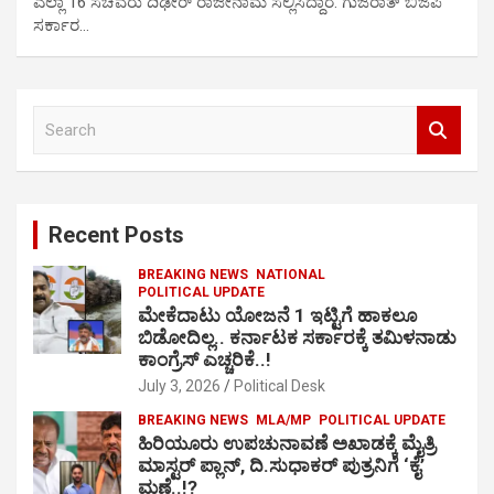
ಎಲ್ಲಾ 16 ಸಚಿವರು ದಿಢೀರ್ ರಾಜೀನಾಮೆ ಸಲ್ಲಿಸಿದ್ದಾರೆ. ಗುಜರಾತ್‌ ಬಿಜೆಪಿ
ಸರ್ಕಾರ…
S
e
a
r
c
Recent Posts
h
BREAKING NEWS
NATIONAL
POLITICAL UPDATE
ಮೇಕೆದಾಟು ಯೋಜನೆ 1 ಇಟ್ಟಿಗೆ ಹಾಕಲೂ
ಬಿಡೋದಿಲ್ಲ.. ಕರ್ನಾಟಕ ಸರ್ಕಾರಕ್ಕೆ ತಮಿಳನಾಡು
ಕಾಂಗ್ರೆಸ್ ಎಚ್ಚರಿಕೆ..!
July 3, 2026
Political Desk
BREAKING NEWS
MLA/MP
POLITICAL UPDATE
ಹಿರಿಯೂರು ಉಪಚುನಾವಣೆ ಅಖಾಡಕ್ಕೆ ಮೈತ್ರಿ
ಮಾಸ್ಟರ್ ಪ್ಲಾನ್, ದಿ.ಸುಧಾಕರ್ ಪುತ್ರನಿಗೆ ‘ಕೈ’
ಮಣೆ..!?