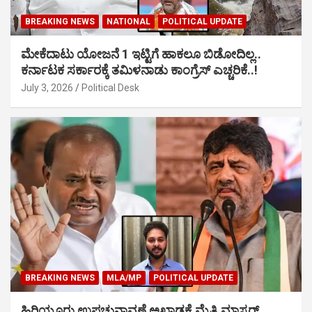
BREAKING NEWS
NATIONAL
POLITICAL UPDATE
ಮೇಕೆದಾಟು ಯೋಜನೆ 1 ಇಟ್ಟಿಗೆ ಹಾಕಲೂ ಬಿಡೋದಿಲ್ಲ..
ಕರ್ನಾಟಕ ಸರ್ಕಾರಕ್ಕೆ ತಮಿಳನಾಡು ಕಾಂಗ್ರೆಸ್ ಎಚ್ಚರಿಕೆ..!
July 3, 2026
Political Desk
BREAKING NEWS
MLA/MP
POLITICAL UPDATE
ಹಿರಿಯೂರು ಉಪಚುನಾವಣೆ ಅಖಾಡಕ್ಕೆ ಮೈತ್ರಿ ಮಾಸ್ಟರ್