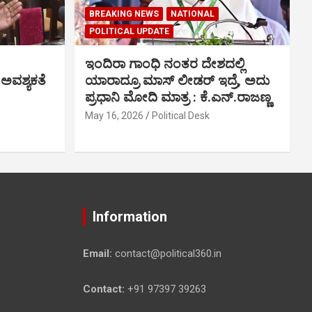
BREAKING NEWS
NATIONAL
POLITICAL UPDATE
ಇಂದಿರಾ ಗಾಂಧಿ ನಂತರ ದೇಶದಲ್ಲಿ
 ಅವಶ್ಯಕತೆ
ಯಾರಾದ್ರೂ ಮಾಸ್ ಲೀಡರ್ ಇದ್ರೆ, ಅದು
ಪ್ರಧಾನಿ ಮೋದಿ ಮಾತ್ರ : ಕೆ.ಎನ್.ರಾಜಣ್ಣ
May 16, 2026
Political Desk
Information
Email:
contact@political360.in
Contact:
+91 97397 39263