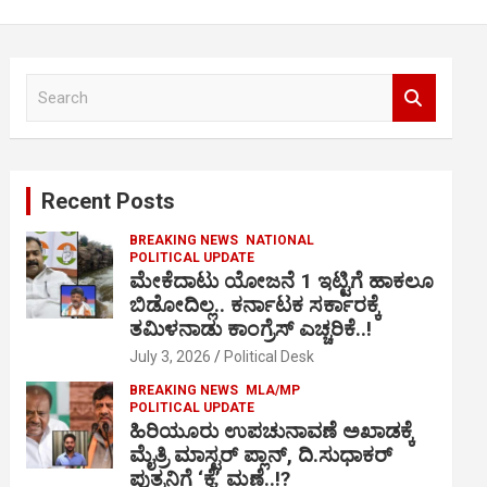
S
e
a
r
c
Recent Posts
h
BREAKING NEWS
NATIONAL
POLITICAL UPDATE
ಮೇಕೆದಾಟು ಯೋಜನೆ 1 ಇಟ್ಟಿಗೆ ಹಾಕಲೂ
ಬಿಡೋದಿಲ್ಲ.. ಕರ್ನಾಟಕ ಸರ್ಕಾರಕ್ಕೆ
ತಮಿಳನಾಡು ಕಾಂಗ್ರೆಸ್ ಎಚ್ಚರಿಕೆ..!
July 3, 2026
Political Desk
BREAKING NEWS
MLA/MP
POLITICAL UPDATE
ಹಿರಿಯೂರು ಉಪಚುನಾವಣೆ ಅಖಾಡಕ್ಕೆ
ಮೈತ್ರಿ ಮಾಸ್ಟರ್ ಪ್ಲಾನ್, ದಿ.ಸುಧಾಕರ್
ಪುತ್ರನಿಗೆ ‘ಕೈ’ ಮಣೆ..!?