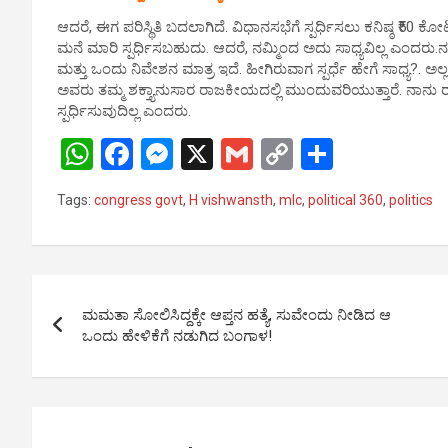
p
o
er
k
ಆದರೆ, ಈಗ ಪರಿಸ್ಥಿತಿ ಬದಲಾಗಿದೆ. ವಿಧಾನಸಭೆಗೆ ಸ್ಪರ್ಧಿಸಲು ಕನಿಷ್ಠ ₹50 
p
k
ಮನೆ ಮಾರಿ ಸ್ಪರ್ಧಿಸಬಹುದು. ಆದರೆ, ನಮ್ಮಿಂದ ಅದು ಸಾಧ್ಯವಿಲ್ಲ ಎಂದರು
ಮತ್ತು ಒಂದು ನಿವೇಶನ ಮಾತ್ರ ಇದೆ. ಹೀಗಿರುವಾಗ ಸ್ಪರ್ಧೆ ಹೇಗೆ ಸಾಧ್ಯ?. ಅಲ
ಅವರು ತಮ್ಮ ಶಕ್ತ್ಯಾನುಸಾರ ರಾಜಕೀಯದಲ್ಲಿ ಮುಂದುವರಿಯುತ್ತಾರೆ. ನಾನು ರ
ಸ್ಪರ್ಧಿಸುವುದಿಲ್ಲ ಎಂದರು.
W
F
M
X
G
C
S
h
a
es
m
o
h
Tags:
congress govt
,
H vishwansth
,
mlc
,
political 360
,
politics
at
ce
se
ail
py
ar
s
b
n
Li
e
A
o
g
n
Post
p
o
er
k
ಮಮತಾ ಸೋಲಿಸಿದ್ದಕ್ಕೇ ಆಪ್ತನ ಹತ್ಯೆ, ಸುವೇಂದು ನೀಡಿದ ಆ
navigation
ಒಂದು ಹೇಳಿಕೆಗೆ ನಡುಗಿದ ಬಂಗಾಳ!
p
k