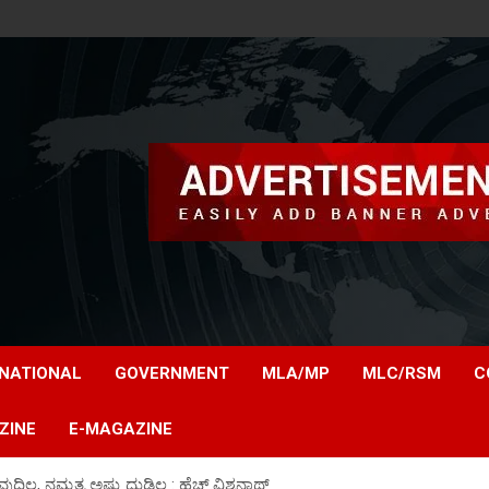
NATIONAL
GOVERNMENT
MLA/MP
MLC/RSM
C
ZINE
E-MAGAZINE
ಲ್ಲ, ನಮ್ಮತ್ರ ಅಷ್ಟು ದುಡ್ಡಿಲ್ಲ : ಹೆಚ್.ವಿಶ್ವನಾಥ್