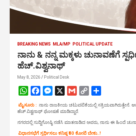
BREAKING NEWS
MLA/MP
POLITICAL UPDATE
ನಾನು & ನನ್ನ ಮಕ್ಕಳು ಚುನಾವಣೆಗೆ ಸ್ಪರ್ಧಿಸು
ಹೆಚ್.ವಿಶ್ವನಾಥ್
May 8, 2026
Political Desk
W
F
M
X
G
C
S
h
a
es
m
o
h
ಮೈಸೂರು :
ನಾನು ರಾಜಕೀಯ ಚಟುವಟಿಕೆಯಲ್ಲಿ ಸಕ್ರಿಯವಾಗಿರುತ್ತೇನೆ. ಆದರೆ
at
ce
se
ail
py
ar
ಹೆಚ್‌.ವಿಶ್ವನಾಥ್‌ ಘೋಷಣೆ ಮಾಡಿದ್ದಾರೆ.
s
b
n
Li
e
ನಗರದಲ್ಲಿ ಸುದ್ದಿಗೋಷ್ಠಿ ನಡೆಸಿ ಮಾತನಾಡಿದ ಅವರು, ನಾನು ಈ ಹಿಂದೆ ಚುನಾವಣ
A
o
g
n
ವಿಧಾನಸಭೆಗೆ ಸ್ಪರ್ಧಿಸಲು ಕನಿಷ್ಠ ₹50 ಕೋಟಿ ಬೇಕು..!