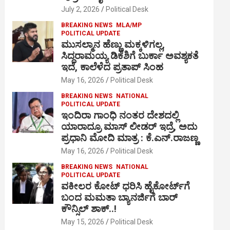
July 2, 2026
Political Desk
BREAKING NEWS
MLA/MP
POLITICAL UPDATE
ಮುಸಲ್ಮಾನ ಹೆಣ್ಣು ಮಕ್ಕಳಿಗಲ್ಲ,
ಸಿದ್ದರಾಮಯ್ಯ ಡಿಕೆಶಿಗೆ ಬುರ್ಕಾ ಅವಶ್ಯಕತೆ
ಇದೆ, ಕಾಲೆಳೆದ ಪ್ರತಾಪ್ ಸಿಂಹ
May 16, 2026
Political Desk
BREAKING NEWS
NATIONAL
POLITICAL UPDATE
ಇಂದಿರಾ ಗಾಂಧಿ ನಂತರ ದೇಶದಲ್ಲಿ
ಯಾರಾದ್ರೂ ಮಾಸ್ ಲೀಡರ್ ಇದ್ರೆ, ಅದು
ಪ್ರಧಾನಿ ಮೋದಿ ಮಾತ್ರ : ಕೆ.ಎನ್.ರಾಜಣ್ಣ
May 16, 2026
Political Desk
BREAKING NEWS
NATIONAL
POLITICAL UPDATE
ವಕೀಲರ ಕೋಟ್ ಧರಿಸಿ ಹೈಕೋರ್ಟ್​ಗೆ
ಬಂದ ಮಮತಾ ಬ್ಯಾನರ್ಜಿಗೆ ಬಾರ್
ಕೌನ್ಸಿಲ್ ಶಾಕ್..!
May 15, 2026
Political Desk