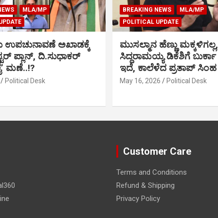
NEWS
MLA/MP
BREAKING NEWS
MLA/MP
 UPDATE
POLITICAL UPDATE
ು ಉಪಚುನಾವಣೆ ಅಖಾಡಕ್ಕೆ
ಮುಸಲ್ಮಾನ ಹೆಣ್ಣು ಮಕ್ಕಳಿಗಲ್ಲ,
್ಟರ್ ಪ್ಲಾನ್, ದಿ.ಸುಧಾಕರ್
ಸಿದ್ದರಾಮಯ್ಯ ಡಿಕೆಶಿಗೆ ಬುರ್ಕಾ
ಕೈ’ ಮಣೆ..!?
ಇದೆ, ಕಾಲೆಳೆದ ಪ್ರತಾಪ್ ಸಿಂಹ
Political Desk
May 16, 2026
Political Desk
Customer Care
Terms and Conditions
al360
Refund & Shipping
ine
Privacy Policy