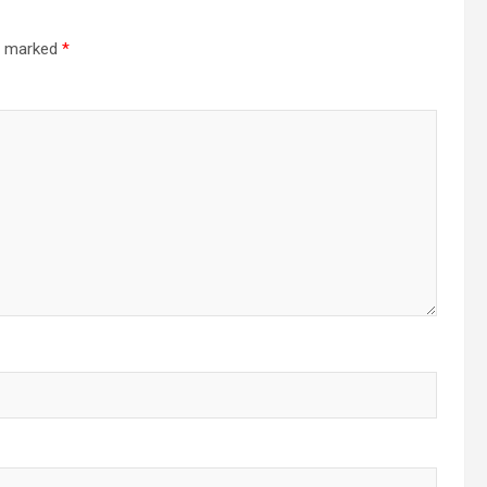
re marked
*