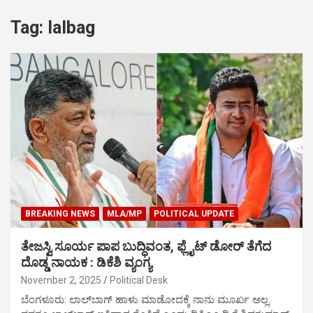
Tag:
lalbag
BREAKING NEWS
MLA/MP
POLITICAL UPDATE
ತೇಜಸ್ವಿ ಸೂರ್ಯ ಪಾಪ ಬುದ್ಧಿವಂತ, ಫ್ಲೈಟ್‌ ಡೋರ್ ತೆಗೆದ
ದೊಡ್ಡ ನಾಯಕ : ಡಿಕೆಶಿ ವ್ಯಂಗ್ಯ
November 2, 2025
Political Desk
ಬೆಂಗಳೂರು: ಲಾಲ್‌ಬಾಗ್ ಹಾಳು ಮಾಡೋದಕ್ಕೆ ನಾನು ಮೂರ್ಖ ಅಲ್ಲ.