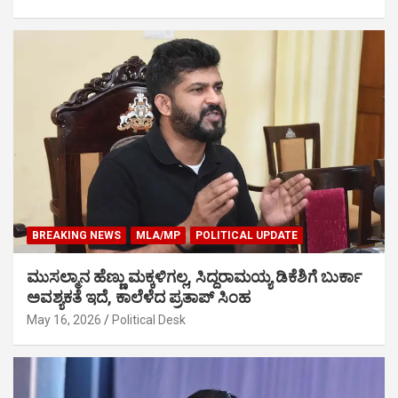
BREAKING NEWS
MLA/MP
POLITICAL UPDATE
ಮುಸಲ್ಮಾನ ಹೆಣ್ಣು ಮಕ್ಕಳಿಗಲ್ಲ, ಸಿದ್ದರಾಮಯ್ಯ ಡಿಕೆಶಿಗೆ ಬುರ್ಕಾ
ಅವಶ್ಯಕತೆ ಇದೆ, ಕಾಲೆಳೆದ ಪ್ರತಾಪ್ ಸಿಂಹ
May 16, 2026
Political Desk