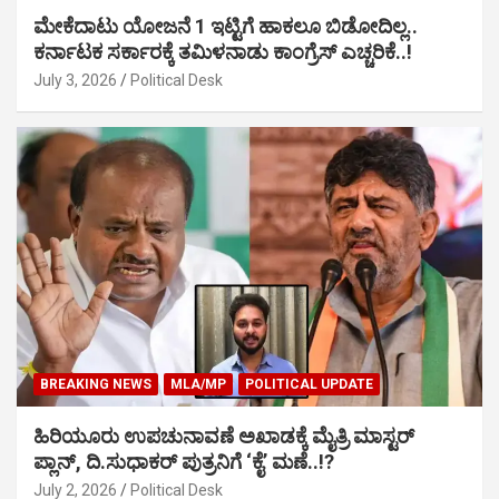
ಮೇಕೆದಾಟು ಯೋಜನೆ 1 ಇಟ್ಟಿಗೆ ಹಾಕಲೂ ಬಿಡೋದಿಲ್ಲ..
ಕರ್ನಾಟಕ ಸರ್ಕಾರಕ್ಕೆ ತಮಿಳನಾಡು ಕಾಂಗ್ರೆಸ್ ಎಚ್ಚರಿಕೆ..!
July 3, 2026
Political Desk
BREAKING NEWS
MLA/MP
POLITICAL UPDATE
ಹಿರಿಯೂರು ಉಪಚುನಾವಣೆ ಅಖಾಡಕ್ಕೆ ಮೈತ್ರಿ ಮಾಸ್ಟರ್
ಪ್ಲಾನ್, ದಿ.ಸುಧಾಕರ್ ಪುತ್ರನಿಗೆ ‘ಕೈ’ ಮಣೆ..!?
July 2, 2026
Political Desk