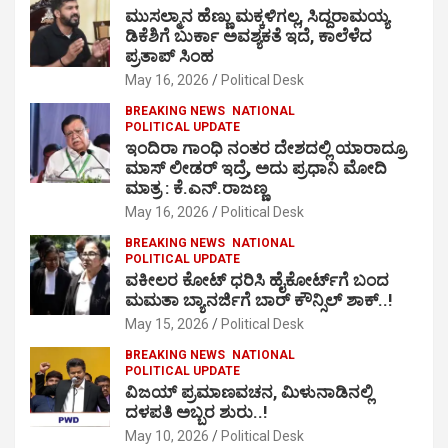
ಮುಸಲ್ಮಾನ ಹೆಣ್ಣು ಮಕ್ಕಳಿಗಲ್ಲ, ಸಿದ್ದರಾಮಯ್ಯ
ಡಿಕೆಶಿಗೆ ಬುರ್ಕಾ ಅವಶ್ಯಕತೆ ಇದೆ, ಕಾಲೆಳೆದ
ಪ್ರತಾಪ್ ಸಿಂಹ
May 16, 2026
Political Desk
BREAKING NEWS
NATIONAL
POLITICAL UPDATE
ಇಂದಿರಾ ಗಾಂಧಿ ನಂತರ ದೇಶದಲ್ಲಿ ಯಾರಾದ್ರೂ
ಮಾಸ್ ಲೀಡರ್ ಇದ್ರೆ, ಅದು ಪ್ರಧಾನಿ ಮೋದಿ
ಮಾತ್ರ : ಕೆ.ಎನ್.ರಾಜಣ್ಣ
May 16, 2026
Political Desk
BREAKING NEWS
NATIONAL
POLITICAL UPDATE
ವಕೀಲರ ಕೋಟ್ ಧರಿಸಿ ಹೈಕೋರ್ಟ್​ಗೆ ಬಂದ
ಮಮತಾ ಬ್ಯಾನರ್ಜಿಗೆ ಬಾರ್ ಕೌನ್ಸಿಲ್ ಶಾಕ್..!
May 15, 2026
Political Desk
BREAKING NEWS
NATIONAL
POLITICAL UPDATE
ವಿಜಯ್ ಪ್ರಮಾಣವಚನ, ಮಿಳುನಾಡಿನಲ್ಲಿ
ದಳಪತಿ ಅಬ್ಬರ ಶುರು..!
May 10, 2026
Political Desk