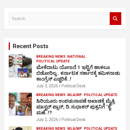
S
e
a
r
c
Recent Posts
h
BREAKING NEWS
NATIONAL
POLITICAL UPDATE
ಮೇಕೆದಾಟು ಯೋಜನೆ 1 ಇಟ್ಟಿಗೆ ಹಾಕಲೂ
ಬಿಡೋದಿಲ್ಲ.. ಕರ್ನಾಟಕ ಸರ್ಕಾರಕ್ಕೆ ತಮಿಳನಾಡು
ಕಾಂಗ್ರೆಸ್ ಎಚ್ಚರಿಕೆ..!
July 3, 2026
Political Desk
BREAKING NEWS
MLA/MP
POLITICAL UPDATE
ಹಿರಿಯೂರು ಉಪಚುನಾವಣೆ ಅಖಾಡಕ್ಕೆ ಮೈತ್ರಿ
ಮಾಸ್ಟರ್ ಪ್ಲಾನ್, ದಿ.ಸುಧಾಕರ್ ಪುತ್ರನಿಗೆ ‘ಕೈ’
ಮಣೆ..!?
July 2, 2026
Political Desk
BREAKING NEWS
MLA/MP
POLITICAL UPDATE