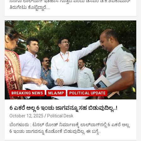
ನನಗೂ ಲಾಲ್‌ಬಾಗ್ ಇತಿಹಾಸ ಗೊತ್ತಿದೆ ಎಂದು ಡಿಸಿಎಂ ಡಿ.ಕೆ.ಶಿವಕುಮಾರ್
ತಿರುಗೇಟು ಕೊಟ್ಟಿದ್ದಾರೆ.…
BREAKING NEWS
MLA/MP
POLITICAL UPDATE
6 ಎಕರೆ ಅಲ್ಲ 6 ಇಂಚು ಜಾಗವನ್ನೂ ಸಹ ಬಿಡುವುದಿಲ್ಲ..!
October 12, 2025
Political Desk
ಬೆಂಗಳೂರು : ಟನಲ್‌ ರೋಡ್‌ ನಿರ್ಮಾಣಕ್ಕೆ ಲಾಲ್​ಬಾಗ್​​ನಲ್ಲಿ 6 ಎಕರೆ ಅಲ್ಲ
6 ಇಂಚು ಜಾಗವನ್ನೂ ಕೊಡೋಕೆ ಬಿಡುವುದಿಲ್ಲ. ಈ ಬಗ್ಗೆ…