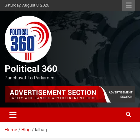
Skip
Saturday, August 8, 2026
to
content
Political 360
Panchayat To Parliament
Home
Blog
lalbag