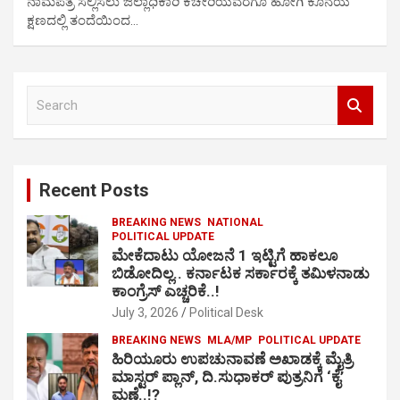
ನಾಮಪತ್ರ ಸಲ್ಲಿಸಲು ಜಿಲ್ಲಾಧಿಕಾರಿ ಕಚೇರಿಯವರೆಗೂ ಹೋಗಿ ಕೊನೆಯ
ಕ್ಷಣದಲ್ಲಿ ತಂದೆಯಿಂದ…
S
e
a
r
c
Recent Posts
h
BREAKING NEWS
NATIONAL
POLITICAL UPDATE
ಮೇಕೆದಾಟು ಯೋಜನೆ 1 ಇಟ್ಟಿಗೆ ಹಾಕಲೂ
ಬಿಡೋದಿಲ್ಲ.. ಕರ್ನಾಟಕ ಸರ್ಕಾರಕ್ಕೆ ತಮಿಳನಾಡು
ಕಾಂಗ್ರೆಸ್ ಎಚ್ಚರಿಕೆ..!
July 3, 2026
Political Desk
BREAKING NEWS
MLA/MP
POLITICAL UPDATE
ಹಿರಿಯೂರು ಉಪಚುನಾವಣೆ ಅಖಾಡಕ್ಕೆ ಮೈತ್ರಿ
ಮಾಸ್ಟರ್ ಪ್ಲಾನ್, ದಿ.ಸುಧಾಕರ್ ಪುತ್ರನಿಗೆ ‘ಕೈ’
ಮಣೆ..!?