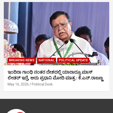
BREAKING NEWS
NATIONAL
POLITICAL UPDATE
ಇಂದಿರಾ ಗಾಂಧಿ ನಂತರ ದೇಶದಲ್ಲಿ ಯಾರಾದ್ರೂ ಮಾಸ್
ಲೀಡರ್ ಇದ್ರೆ, ಅದು ಪ್ರಧಾನಿ ಮೋದಿ ಮಾತ್ರ : ಕೆ.ಎನ್.ರಾಜಣ್ಣ
May 16, 2026
Political Desk