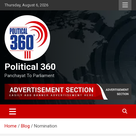
Skip
Thursday, August 6, 2026
to
content
Political 360
Panchayat To Parliament
Home
Blog
Nomination