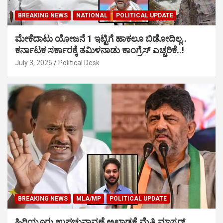
BREAKING NEWS
NATIONAL
POLITICAL UPDATE
ಮೇಕೆದಾಟು ಯೋಜನೆ 1 ಇಟ್ಟಿಗೆ ಹಾಕಲೂ ಬಿಡೋದಿಲ್ಲ..
ಕರ್ನಾಟಕ ಸರ್ಕಾರಕ್ಕೆ ತಮಿಳನಾಡು ಕಾಂಗ್ರೆಸ್ ಎಚ್ಚರಿಕೆ..!
July 3, 2026
Political Desk
BREAKING NEWS
MLA/MP
POLITICAL UPDATE
ಹಿರಿಯೂರು ಉಪಚುನಾವಣೆ ಅಖಾಡಕ್ಕೆ ಮೈತ್ರಿ ಮಾಸ್ಟರ್