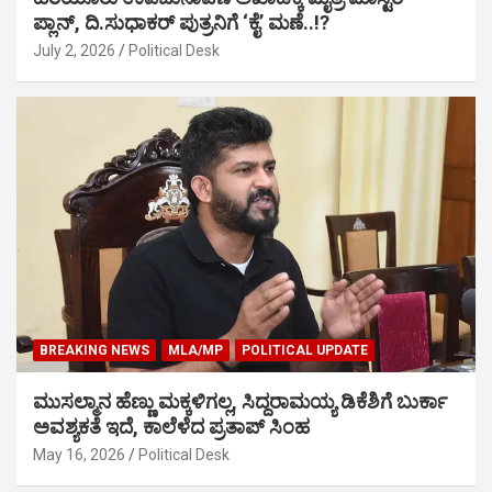
ಪ್ಲಾನ್, ದಿ.ಸುಧಾಕರ್ ಪುತ್ರನಿಗೆ ‘ಕೈ’ ಮಣೆ..!?
July 2, 2026
Political Desk
BREAKING NEWS
MLA/MP
POLITICAL UPDATE
ಮುಸಲ್ಮಾನ ಹೆಣ್ಣು ಮಕ್ಕಳಿಗಲ್ಲ, ಸಿದ್ದರಾಮಯ್ಯ ಡಿಕೆಶಿಗೆ ಬುರ್ಕಾ
ಅವಶ್ಯಕತೆ ಇದೆ, ಕಾಲೆಳೆದ ಪ್ರತಾಪ್ ಸಿಂಹ
May 16, 2026
Political Desk