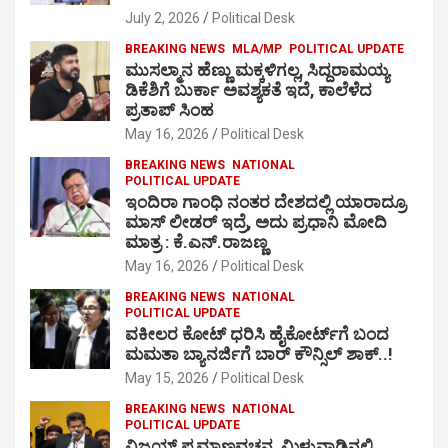
July 2, 2026
Political Desk
BREAKING NEWS
MLA/MP
POLITICAL UPDATE
ಮುಸಲ್ಮಾನ ಹೆಣ್ಣು ಮಕ್ಕಳಿಗಲ್ಲ, ಸಿದ್ದರಾಮಯ್ಯ
ಡಿಕೆಶಿಗೆ ಬುರ್ಕಾ ಅವಶ್ಯಕತೆ ಇದೆ, ಕಾಲೆಳೆದ
ಪ್ರತಾಪ್ ಸಿಂಹ
May 16, 2026
Political Desk
BREAKING NEWS
NATIONAL
POLITICAL UPDATE
ಇಂದಿರಾ ಗಾಂಧಿ ನಂತರ ದೇಶದಲ್ಲಿ ಯಾರಾದ್ರೂ
ಮಾಸ್ ಲೀಡರ್ ಇದ್ರೆ, ಅದು ಪ್ರಧಾನಿ ಮೋದಿ
ಮಾತ್ರ : ಕೆ.ಎನ್.ರಾಜಣ್ಣ
May 16, 2026
Political Desk
BREAKING NEWS
NATIONAL
POLITICAL UPDATE
ವಕೀಲರ ಕೋಟ್ ಧರಿಸಿ ಹೈಕೋರ್ಟ್​ಗೆ ಬಂದ
ಮಮತಾ ಬ್ಯಾನರ್ಜಿಗೆ ಬಾರ್ ಕೌನ್ಸಿಲ್ ಶಾಕ್..!
May 15, 2026
Political Desk
BREAKING NEWS
NATIONAL
POLITICAL UPDATE
ವಿಜಯ್ ಪ್ರಮಾಣವಚನ, ಮಿಳುನಾಡಿನಲ್ಲಿ