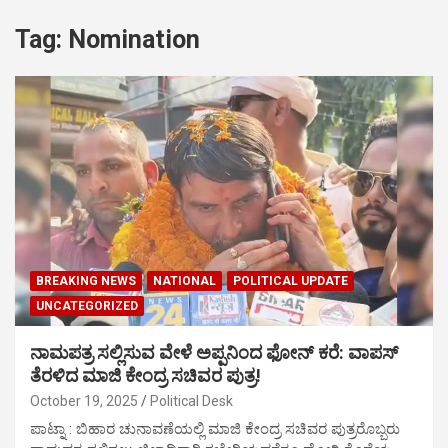
Tag:
Nomination
BREAKING NEWS
NATIONAL
POLITICAL UPDATE
UNCATEGORIZED
ನಾಮಪತ್ರ ಸಲ್ಲಿಸುವ ವೇಳೆ ಅಪ್ಪನಿಂದ ಫೋನ್ ಕರೆ: ವಾಪಸ್
ತೆರಳಿದ ಮಾಜಿ ಕೇಂದ್ರ ಸಚಿವರ ಪುತ್ರ!
October 19, 2025
Political Desk
ಪಾಟ್ನಾ : ಬಿಹಾರ ಚುನಾವಣೆಯಲ್ಲಿ ಮಾಜಿ ಕೇಂದ್ರ ಸಚಿವರ ಪುತ್ರರೊಬ್ಬರು