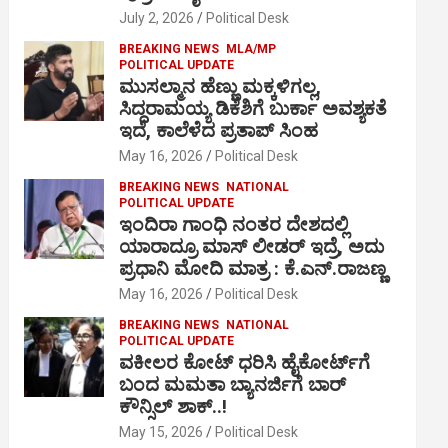
July 2, 2026
Political Desk
BREAKING NEWS
MLA/MP
POLITICAL UPDATE
ಮುಸಲ್ಮಾನ ಹೆಣ್ಣು ಮಕ್ಕಳಿಗಲ್ಲ,
ಸಿದ್ದರಾಮಯ್ಯ ಡಿಕೆಶಿಗೆ ಬುರ್ಕಾ ಅವಶ್ಯಕತೆ
ಇದೆ, ಕಾಲೆಳೆದ ಪ್ರತಾಪ್ ಸಿಂಹ
May 16, 2026
Political Desk
BREAKING NEWS
NATIONAL
POLITICAL UPDATE
ಇಂದಿರಾ ಗಾಂಧಿ ನಂತರ ದೇಶದಲ್ಲಿ
ಯಾರಾದ್ರೂ ಮಾಸ್ ಲೀಡರ್ ಇದ್ರೆ, ಅದು
ಪ್ರಧಾನಿ ಮೋದಿ ಮಾತ್ರ : ಕೆ.ಎನ್.ರಾಜಣ್ಣ
May 16, 2026
Political Desk
BREAKING NEWS
NATIONAL
POLITICAL UPDATE
ವಕೀಲರ ಕೋಟ್ ಧರಿಸಿ ಹೈಕೋರ್ಟ್​ಗೆ
ಬಂದ ಮಮತಾ ಬ್ಯಾನರ್ಜಿಗೆ ಬಾರ್
ಕೌನ್ಸಿಲ್ ಶಾಕ್..!
May 15, 2026
Political Desk