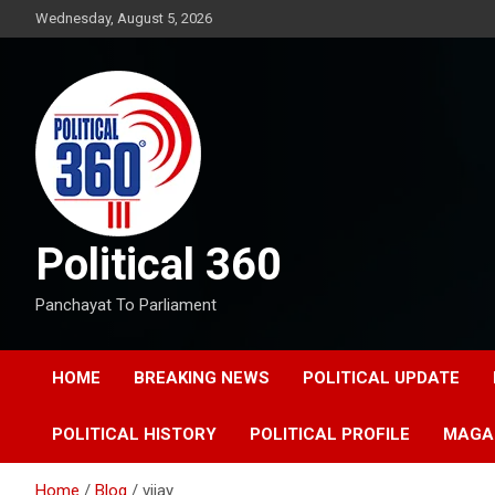
Skip
Wednesday, August 5, 2026
to
content
Political 360
Panchayat To Parliament
HOME
BREAKING NEWS
POLITICAL UPDATE
POLITICAL HISTORY
POLITICAL PROFILE
MAGA
Home
Blog
vijay