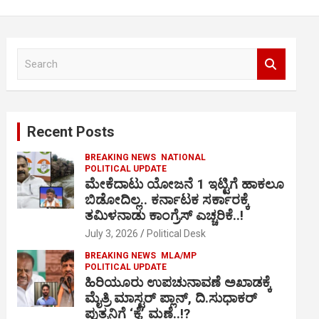
S
e
a
r
c
Recent Posts
h
BREAKING NEWS
NATIONAL
POLITICAL UPDATE
ಮೇಕೆದಾಟು ಯೋಜನೆ 1 ಇಟ್ಟಿಗೆ ಹಾಕಲೂ
ಬಿಡೋದಿಲ್ಲ.. ಕರ್ನಾಟಕ ಸರ್ಕಾರಕ್ಕೆ
ತಮಿಳನಾಡು ಕಾಂಗ್ರೆಸ್ ಎಚ್ಚರಿಕೆ..!
July 3, 2026
Political Desk
BREAKING NEWS
MLA/MP
POLITICAL UPDATE
ಹಿರಿಯೂರು ಉಪಚುನಾವಣೆ ಅಖಾಡಕ್ಕೆ
ಮೈತ್ರಿ ಮಾಸ್ಟರ್ ಪ್ಲಾನ್, ದಿ.ಸುಧಾಕರ್
ಪುತ್ರನಿಗೆ ‘ಕೈ’ ಮಣೆ..!?