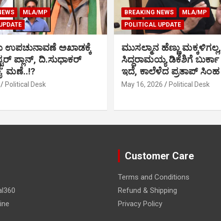
NEWS
MLA/MP
BREAKING NEWS
MLA/MP
 UPDATE
POLITICAL UPDATE
ು ಉಪಚುನಾವಣೆ ಅಖಾಡಕ್ಕೆ
ಮುಸಲ್ಮಾನ ಹೆಣ್ಣು ಮಕ್ಕಳಿಗಲ್ಲ,
್ಟರ್ ಪ್ಲಾನ್, ದಿ.ಸುಧಾಕರ್
ಸಿದ್ದರಾಮಯ್ಯ ಡಿಕೆಶಿಗೆ ಬುರ್ಕಾ
ಕೈ’ ಮಣೆ..!?
ಇದೆ, ಕಾಲೆಳೆದ ಪ್ರತಾಪ್ ಸಿಂಹ
Political Desk
May 16, 2026
Political Desk
Customer Care
Terms and Conditions
al360
Refund & Shipping
ine
Privacy Policy