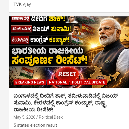
TVK vijay
BREAKING NEWS
NATIONAL
POLITICAL UPDATE
ಬಂಗಾಳದಲ್ಲಿ ದೀದಿಗೆ ಶಾಕ್, ತಮಿಳುನಾಡಿನಲ್ಲಿ ವಿಜಯ್
ಸುನಾಮಿ, ಕೇರಳದಲ್ಲಿ ಕಾಂಗ್ರೆಸ್ ಕಂಬ್ಯಾಕ್, ರಾಷ್ಟ್ರ
ರಾಜಕೀಯ ರೀಸೆಟ್!
May 5, 2026
Political Desk
5 states election result