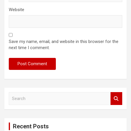
Website
Save my name, email, and website in this browser for the
next time I comment.
S
e
a
r
c
Recent Posts
h