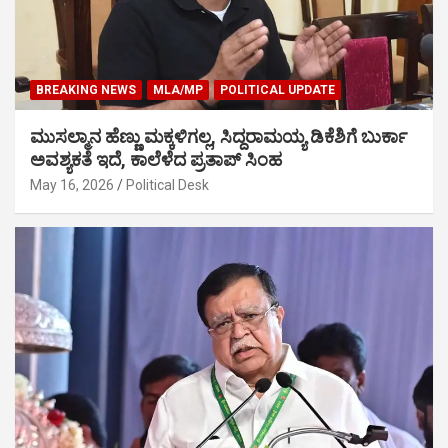
BREAKING NEWS
MLA/MP
POLITICAL UPDATE
ಮುಸಲ್ಮಾನ ಹೆಣ್ಣು ಮಕ್ಕಳಿಗಲ್ಲ, ಸಿದ್ದರಾಮಯ್ಯ ಡಿಕೆಶಿಗೆ ಬುರ್ಕಾ
ಅವಶ್ಯಕತೆ ಇದೆ, ಕಾಲೆಳೆದ ಪ್ರತಾಪ್ ಸಿಂಹ
May 16, 2026
Political Desk