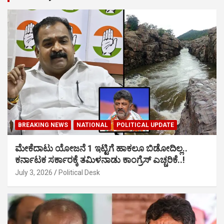
BREAKING NEWS
NATIONAL
POLITICAL UPDATE
ಮೇಕೆದಾಟು ಯೋಜನೆ 1 ಇಟ್ಟಿಗೆ ಹಾಕಲೂ ಬಿಡೋದಿಲ್ಲ..
ಕರ್ನಾಟಕ ಸರ್ಕಾರಕ್ಕೆ ತಮಿಳನಾಡು ಕಾಂಗ್ರೆಸ್ ಎಚ್ಚರಿಕೆ..!
July 3, 2026
Political Desk