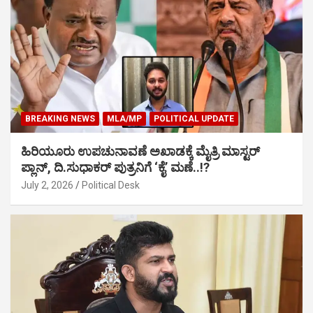
BREAKING NEWS
MLA/MP
POLITICAL UPDATE
ಹಿರಿಯೂರು ಉಪಚುನಾವಣೆ ಅಖಾಡಕ್ಕೆ ಮೈತ್ರಿ ಮಾಸ್ಟರ್
ಪ್ಲಾನ್, ದಿ.ಸುಧಾಕರ್ ಪುತ್ರನಿಗೆ ‘ಕೈ’ ಮಣೆ..!?
July 2, 2026
Political Desk