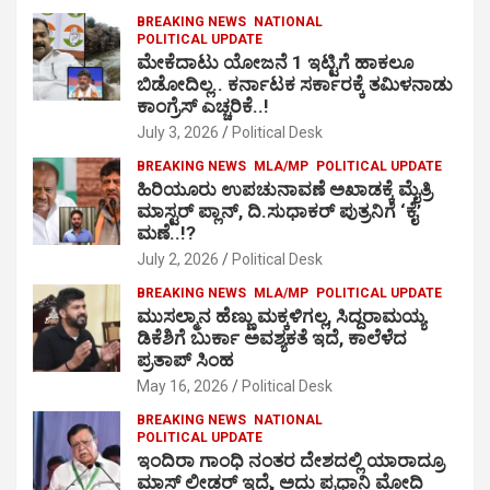
BREAKING NEWS
NATIONAL
POLITICAL UPDATE
ಮೇಕೆದಾಟು ಯೋಜನೆ 1 ಇಟ್ಟಿಗೆ ಹಾಕಲೂ
ಬಿಡೋದಿಲ್ಲ.. ಕರ್ನಾಟಕ ಸರ್ಕಾರಕ್ಕೆ ತಮಿಳನಾಡು
ಕಾಂಗ್ರೆಸ್ ಎಚ್ಚರಿಕೆ..!
July 3, 2026
Political Desk
BREAKING NEWS
MLA/MP
POLITICAL UPDATE
ಹಿರಿಯೂರು ಉಪಚುನಾವಣೆ ಅಖಾಡಕ್ಕೆ ಮೈತ್ರಿ
ಮಾಸ್ಟರ್ ಪ್ಲಾನ್, ದಿ.ಸುಧಾಕರ್ ಪುತ್ರನಿಗೆ ‘ಕೈ’
ಮಣೆ..!?
July 2, 2026
Political Desk
BREAKING NEWS
MLA/MP
POLITICAL UPDATE
ಮುಸಲ್ಮಾನ ಹೆಣ್ಣು ಮಕ್ಕಳಿಗಲ್ಲ, ಸಿದ್ದರಾಮಯ್ಯ
ಡಿಕೆಶಿಗೆ ಬುರ್ಕಾ ಅವಶ್ಯಕತೆ ಇದೆ, ಕಾಲೆಳೆದ
ಪ್ರತಾಪ್ ಸಿಂಹ
May 16, 2026
Political Desk
BREAKING NEWS
NATIONAL
POLITICAL UPDATE
ಇಂದಿರಾ ಗಾಂಧಿ ನಂತರ ದೇಶದಲ್ಲಿ ಯಾರಾದ್ರೂ
ಮಾಸ್ ಲೀಡರ್ ಇದ್ರೆ, ಅದು ಪ್ರಧಾನಿ ಮೋದಿ