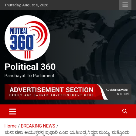
Skip
Thursday, August 6, 2026
to
content
Political 360
Panchayat To Parliament
Home
BREAKING NEWS
ಚುನಾವಣಾ ಆಯುಕ್ತರನ್ನ ಪುಢಾರಿ ಎಂದ ಯತೀಂದ್ರ ಸಿದ್ದರಾಮಯ್ಯ, ಮತ್ತೊಂದು