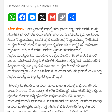
October 28, 2025
Political Desk
W
F
M
X
G
C
S
h
a
es
m
o
h
ಬೆಂಗಳೂರು :
ರಾಜ್ಯ ಕಾಂಗ್ರೆಸ್‌ನಲ್ಲಿ ಸದ್ಯ ನಾಯಕತ್ವ ಬದಲಾವಣೆ ಮತ್ತು
at
ce
se
ail
py
ar
ಸಂಪುಟ ಪುನರ್‌ ರಚನೆಯ ಚರ್ಚೆ ಜೋರಾಗೇ ನಡೆಯುತ್ತಿದೆ. ಅದರಲ್ಲೂ
s
b
n
Li
e
ಸಿಎಂ ಸಿದ್ದರಾಮಯ್ಯ ಅವರ ಪುತ್ರ ಯತೀಂದ್ರ ಸಿದ್ದರಾಮಯ್ಯ ನೀಡಿರುವ
ಉತ್ತರಾಧಿಕಾರಿ ಹೇಳಿಕೆ ಕಾಂಗ್ರೆಸ್​​ನಲ್ಲಿ ಹಲ್​ ಚಲ್​ ಎಬ್ಬಿಸಿದೆ. ನವೆಂಬರ್
A
o
g
n
ಕ್ರಾಂತಿಯ ಬಗ್ಗೆ ಚರ್ಚೆಗಳು ನಡೆಯುತ್ತಿರುವ ಸಂದರ್ಭದಲ್ಲಿ
p
o
er
k
ಸಿದ್ದರಾಮಯ್ಯನವರು ಮುಂದಿನ ಉತ್ತರಾಧಿಕಾರಿ ಸತೀಶ್ ಜಾರಿಕಿಹೊಳಿ
ಎಂದು ಯತೀಂದ್ರ ಸ್ಫೋಟಕ ಹೇಳಿಕೆ ಸಂಚಲನ ಸೃಷ್ಟಿಸಿದೆ. ಇದರೊಂದಿಗೆ
p
k
ಸಿದ್ದರಾಮಯ್ಯ ತಮ್ಮ ಪುತ್ರನ ಮೂಲಕ ಉತ್ತರಾಧಿಕಾರಿಯ ದಾಳ
ಉರುಳಿಸಿದ್ದಾರಾ? ಎಂಬ ಚರ್ಚೆಗಳು ಶುರುವಾಗಿವೆ. ಈ ನಡುವೆ ಯತೀಂದ್ರ
ಸಿದ್ದರಾಮಯ್ಯ ಮತ್ತೊಮ್ಮೆ ಸುದ್ದಿಯಾಗಿದ್ದಾರೆ.
ನಗರಲ್ಲಿ ಮಾತನಾಡಿದ ಅವರು, ಚುನಾವಣಾ ಆಯುಕ್ತ ಒಬ್ಬ ರಾಜಕೀಯ
ಫುಡಾರಿ ಎಂದು ವಿವಾದಾತ್ಮಕ ಹೇಳಿಕೆ ನೀಡಿದ್ದಾರೆ. ಬೆಂಗಳೂರಿನಲ್ಲಿನಲ್ಲಿಂದು
ವೋಟ್‌ ಚೋರ್‌ ಗದ್ದಿ ಛೋಡೊ ಅಭಿಯಾನದ ಸಹಿ ಸಂಗ್ರಹ
ಕಾರ್ಯಕ್ರಮದಲ್ಲಿ ಭಾಗವಹಿಸಿ ಮಾತನಾಡಿದ ಯತೀಂದ್ರ, ರಾಹುಲ್ ಗಾಂಧಿ
ಅವರು ಮತಗಳ್ಳತನವನ್ನು ಸಾಕ್ಷಿ ಸಮೇತ ಬಹಿರಂಗಪಡಿಸಿದ್ದಾರೆ.ಆದರೆ
ಚುನಾವಣಾ ಆಯುಕ್ತರು ರಾಹುಲ್ ಗಾಂಧಿಯವರ ತೇಜೋವಧೆ