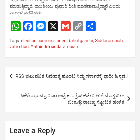
ಮಾಡುತ್ತಿದ್ದಾರೆ. ರಾಜಕೀಯ ಪುಢಾರಿ ರೀತಿ ಮಾತನಾಡುತ್ತಿದ್ದಾರೆ ಎಂದು
ವಾಗ್ದಾಳಿ ನಡೆಸಿದರು.
W
F
M
X
G
C
S
h
a
es
m
o
h
Tags:
election commissioner
,
Rahul gandhi
,
Siddaramaiah
,
at
ce
se
ail
py
ar
vote chori
,
Yathindra siddaramaiah
s
b
n
Li
e
A
o
g
n
Post
p
o
er
k
RSS ಚಟುವಟಿಕೆ ನಿಷೇಧಕ್ಕೆ ಹೊರಟ ಸಿದ್ದು ಸರ್ಕಾರಕ್ಕೆ ಭಾರೀ ಹಿನ್ನಡೆ..!
navigation
p
k
ಡಿಕೆಶಿ ಏನಾದ್ರೂ ಸಿಎಂ ಆದ್ರೆ ಕಾಂಗ್ರೆಸ್‌ ಕಚೇರಿಗಳಿಗೆ ದೊಡ್ಡ ಬೀಗ
ಬೀಳುತ್ತೆ; ರಾಜಣ್ಣ ಸ್ಫೋಟಕ ಹೇಳಿಕೆ
Leave a Reply