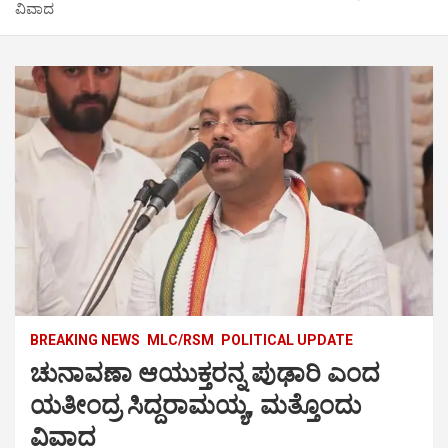
ವಿವಾದ
BREAKING NEWS
MLC/RSM
POLITICAL UPDATE
ಚುನಾವಣಾ ಆಯುಕ್ತರನ್ನ ಪುಢಾರಿ ಎಂದ
ಯತೀಂದ್ರ ಸಿದ್ದರಾಮಯ್ಯ, ಮತ್ತೊಂದು
ವಿವಾದ