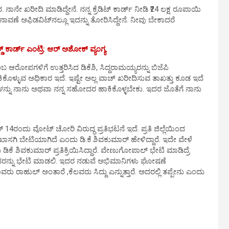
ಾನೇ ಖರೀದಿ ಮಾಡಿದ್ದೇನೆ. ನನ್ನ ಕ್ರೆಡಿಟ್ ಕಾರ್ಡ್ ನೀಡಿ ₹24 ಲಕ್ಷ ರೂಪಾಯಿ
ುನಾವಣೆ ಅಫಿಡವಿಟ್‌ನಲ್ಲೂ ಇದನ್ನು ತೋರಿಸಿದ್ದೇನೆ. ನೀವು ಬೇಕಾದರೆ
್ ಕಾರ್ಡ್‌ ಎಂಟ್ರಿ: ಆರ್ ಅಶೋಕ್ ವ್ಯಂಗ್ಯ
ಬ ಆರೋಪಗಳಿಗೆ ಉತ್ತರಿಸಿದ ಡಿಕೆಶಿ, ಸಿದ್ದರಾಮಯ್ಯರನ್ನು ಬಿಜೆಪಿ
ಾಕಿಕೊಳ್ಳುವ ಅಧಿಕಾರ ಇದೆ. ಇಷ್ಟೇ ಅಲ್ಲ ವಾಚ್ ಖರೀದಿಸುವ ತಾಖತ್ತು ಕೂಡ ಇದೆ
ಚ್‌ಗಳನ್ನು ನಾನು ಅಥವಾ ನನ್ನ ಸಹೋದರ ಹಾಕಿಕೊಳ್ಳಬೇಕು. ಇದರ ಜೊತೆಗೆ ನಾನು
ಬರ್ 14ರಂದು ವೋಟ್ ಚೋರಿ ವಿರುದ್ಧ ಪ್ರತಿಭಟನೆ ಇದೆ. ಪ್ರತಿ ಜಿಲ್ಲೆಯಿಂದ
ಸಗಿ ಬೇಟಿಯಾಗಿದೆ ಎಂದು ಡಿ.ಕೆ.ಶಿವಕುಮಾರ್ ಹೇಳಿದ್ದಾರೆ. ಇದೇ ವೇಳೆ
ಕೆ ಶಿವಕುಮಾರ್ ಪ್ರತಿಕ್ರಿಯಿಸಿದ್ದಾರೆ. ವೇಣುಗೋಪಾಲ್ ಭೇಟಿ ಮಾಡಿದ್ರೆ
ವರನ್ನು ಭೇಟಿ ಮಾಡಲಿ. ಇದರ ನಡುವೆ ಅಭಿಮಾನಿಗಳು ಘೋಷಣೆ
ರು ರಾಹುಲ್ ಅಂತಾರೆ ,ಕೆಲವರು ಸಿದ್ದು ಎನ್ನುತ್ತಾರೆ. ಅದರಲ್ಲಿ ತಪ್ಪೇನು ಎಂದು