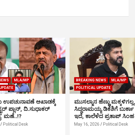
NEWS
MLA/MP
BREAKING NEWS
MLA/MP
 UPDATE
POLITICAL UPDATE
ು ಉಪಚುನಾವಣೆ ಅಖಾಡಕ್ಕೆ
ಮುಸಲ್ಮಾನ ಹೆಣ್ಣು ಮಕ್ಕಳಿಗಲ್ಲ,
್ಟರ್ ಪ್ಲಾನ್, ದಿ.ಸುಧಾಕರ್
ಸಿದ್ದರಾಮಯ್ಯ ಡಿಕೆಶಿಗೆ ಬುರ್ಕಾ
ಕೈ’ ಮಣೆ..!?
ಇದೆ, ಕಾಲೆಳೆದ ಪ್ರತಾಪ್ ಸಿಂಹ
Political Desk
May 16, 2026
Political Desk