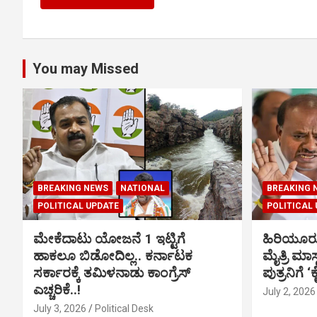
You may Missed
BREAKING NEWS
NATIONAL
BREAKING 
POLITICAL UPDATE
POLITICAL
ಮೇಕೆದಾಟು ಯೋಜನೆ 1 ಇಟ್ಟಿಗೆ
ಹಿರಿಯೂರ
ಹಾಕಲೂ ಬಿಡೋದಿಲ್ಲ.. ಕರ್ನಾಟಕ
ಮೈತ್ರಿ ಮಾಸ
ಸರ್ಕಾರಕ್ಕೆ ತಮಿಳನಾಡು ಕಾಂಗ್ರೆಸ್
ಪುತ್ರನಿಗೆ ‘
ಎಚ್ಚರಿಕೆ..!
July 2, 2026
July 3, 2026
Political Desk