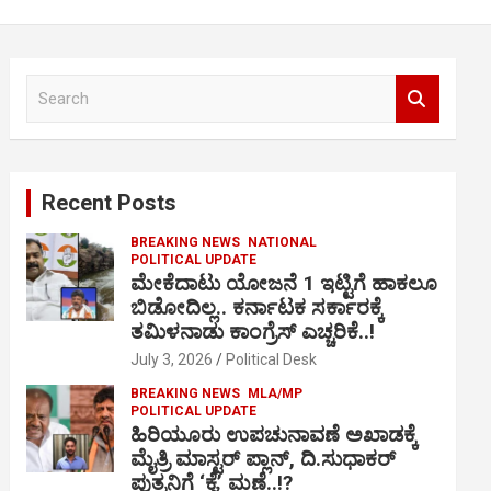
S
e
a
r
c
Recent Posts
h
BREAKING NEWS
NATIONAL
POLITICAL UPDATE
ಮೇಕೆದಾಟು ಯೋಜನೆ 1 ಇಟ್ಟಿಗೆ ಹಾಕಲೂ
ಬಿಡೋದಿಲ್ಲ.. ಕರ್ನಾಟಕ ಸರ್ಕಾರಕ್ಕೆ
ತಮಿಳನಾಡು ಕಾಂಗ್ರೆಸ್ ಎಚ್ಚರಿಕೆ..!
July 3, 2026
Political Desk
BREAKING NEWS
MLA/MP
POLITICAL UPDATE
ಹಿರಿಯೂರು ಉಪಚುನಾವಣೆ ಅಖಾಡಕ್ಕೆ
ಮೈತ್ರಿ ಮಾಸ್ಟರ್ ಪ್ಲಾನ್, ದಿ.ಸುಧಾಕರ್
ಪುತ್ರನಿಗೆ ‘ಕೈ’ ಮಣೆ..!?