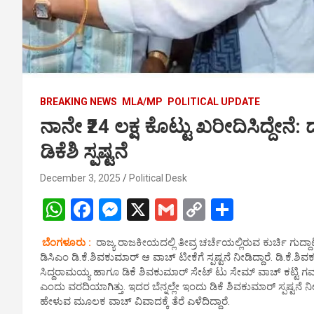
BREAKING NEWS
MLA/MP
POLITICAL UPDATE
ನಾನೇ ₹24 ಲಕ್ಷ ಕೊಟ್ಟು ಖರೀದಿಸಿದ್ದೇನೆ
ಡಿಕೆಶಿ ಸ್ಪಷ್ಟನೆ
December 3, 2025
Political Desk
W
F
M
X
G
C
S
h
a
es
m
o
h
ಬೆಂಗಳೂರು :
ರಾಜ್ಯ ರಾಜಕೀಯದಲ್ಲಿ ತೀವ್ರ ಚರ್ಚೆಯಲ್ಲಿರುವ ಕುರ್ಚಿ ಗು
at
ce
se
ail
py
ar
ಡಿಸಿಎಂ ಡಿ.ಕೆ.ಶಿವಕುಮಾರ್ ಆ ವಾಚ್ ಟೀಕೆಗೆ ಸ್ಪಷ್ಟನೆ ನೀಡಿದ್ದಾರೆ. ಡಿ.ಕೆ.ಶ
s
b
n
Li
e
ಸಿದ್ದರಾಮಯ್ಯ ಹಾಗೂ ಡಿಕೆ ಶಿವಕುಮಾರ್ ಸೇಟ್ ಟು ಸೇಮ್ ವಾಚ್ ಕಟ್ಟಿ ಗಮನಸ
ಎಂದು ವರದಿಯಾಗಿತ್ತು. ಇದರ ಬೆನ್ನಲ್ಲೇ ಇಂದು ಡಿಕೆ ಶಿವಕುಮಾರ್ ಸ್ಪಷ್ಟನೆ
A
o
g
n
ಹೇಳುವ ಮೂಲಕ ವಾಚ್ ವಿವಾದಕ್ಕೆ ತೆರೆ ಎಳೆದಿದ್ದಾರೆ.