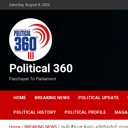
Skip
Saturday, August 8, 2026
to
content
Political 360
Panchayat To Parliament
HOME
BREAKING NEWS
POLITICAL UPDATE
POLITICAL HISTORY
POLITICAL PROFILE
MAGA
Home
BREAKING NEWS
ನಾನೇ ₹24 ಲಕ್ಷ ಕೊಟ್ಟು ಖರೀದಿಸಿದ್ದೇನೆ: ದುಬಾ