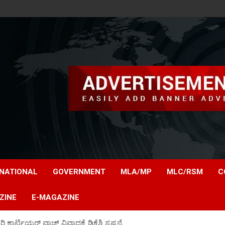
NATIONAL
GOVERNMENT
MLA/MP
MLC/RSM
C
ZINE
E-MAGAZINE
ರಿ ಕಾರ್ಟಿಯರ್ ವಾಚ್ ವಿವಾದಕ್ಕೆ ಡಿಕೆಶಿ ಸ್ಪಷ್ಟನೆ