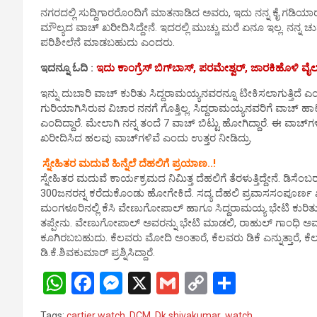
p
o
er
k
ನಗರದಲ್ಲಿ ಸುದ್ದಿಗಾರರೊಂದಿಗೆ ಮಾತನಾಡಿದ ಅವರು, ಇದು ನನ್ನ ಕೈ ಗಡಿಯಾರ. ನ
p
k
ಮೌಲ್ಯದ ವಾಚ್ ಖರೀದಿಸಿದ್ದೇನೆ. ಇದರಲ್ಲಿ ಮುಚ್ಚು ಮರೆ ಏನೂ ಇಲ್ಲ. ನನ್ನ ಚ
ಪರಿಶೀಲೆನೆ ಮಾಡಬಹುದು ಎಂದರು.
ಇದನ್ನೂ ಓದಿ :
ಇದು ಕಾಂಗ್ರೆಸ್‌ ಬಿಗ್‌ಬಾಸ್, ಪರಮೇಶ್ವರ್, ಜಾರಕಿಹೊಳಿ ವೈಲ್ಡ
ಇನ್ನು ದುಬಾರಿ ವಾಚ್ ಕುರಿತು ಸಿದ್ದರಾಮಯ್ಯನವರನ್ನೂ ಟೀಕಿಸಲಾಗುತ್ತಿದೆ ಎಂ
ಗುರಿಯಾಗಿಸಿರುವ ವಿಚಾರ ನನಗೆ ಗೊತ್ತಿಲ್ಲ. ಸಿದ್ದರಾಮಯ್ಯನವರಿಗೆ ವಾಚ್ ಹ
ಎಂದಿದ್ದಾರೆ. ಮೇಲಾಗಿ ನನ್ನ ತಂದೆ 7 ವಾಚ್ ಬಿಟ್ಟು ಹೋಗಿದ್ದಾರೆ. ಈ ವಾ
ಖರೀದಿಸಿದ ಹಲವು ವಾಚ್‌ಗಳಿವೆ ಎಂದು ಉತ್ತರ ನೀಡಿದ್ರು.
ಸ್ನೇಹಿತರ ಮದುವೆ ಹಿನ್ನೆಲೆ ದೆಹಲಿಗೆ ಪ್ರಯಾಣ..!
ಸ್ನೇಹಿತರ ಮದುವೆ ಕಾರ್ಯಕ್ರಮದ ನಿಮಿತ್ತ ದೆಹಲಿಗೆ ತೆರಳುತ್ತಿದ್ದೇನೆ. ಡಿಸೆಂ
300ಜನರನ್ನ ಕರೆದುಕೊಂಡು ಹೋಗೇಕಿದೆ. ಸದ್ಯ ದೆಹಲಿ ಪ್ರವಾಸಸಂಪೂರ್ಣ ಖಾ
ಮಂಗಳೂರಿನಲ್ಲಿ ಕೆಸಿ ವೇಣುಗೋಪಾಲ್ ಹಾಗೂ ಸಿದ್ದರಾಮಯ್ಯ ಭೇಟಿ ಕುರಿತು ಡಿ
ತಪ್ಪೇನು. ವೇಣುಗೋಪಾಲ್ ಅವರನ್ನು ಭೇಟಿ ಮಾಡಲಿ, ರಾಹುಲ್ ಗಾಂಧಿ ಅ
ಕೂಗಿರಬಬಹುದು. ಕೆಲವರು ಮೋದಿ ಅಂತಾರೆ, ಕೆಲವರು ಡಿಕೆ ಎನ್ನುತ್ತಾರೆ, ಕೆಲವ
ಡಿ.ಕೆ.ಶಿವಕುಮಾರ್ ಪ್ರಶ್ನಿಸಿದ್ದಾರೆ.
W
F
M
X
G
C
S
h
a
es
m
o
h
Tags:
cartier watch
,
DCM
,
Dk shivakumar
,
watch