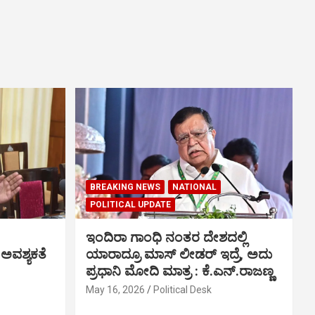
BREAKING NEWS
NATIONAL
POLITICAL UPDATE
ಇಂದಿರಾ ಗಾಂಧಿ ನಂತರ ದೇಶದಲ್ಲಿ
 ಅವಶ್ಯಕತೆ
ಯಾರಾದ್ರೂ ಮಾಸ್ ಲೀಡರ್ ಇದ್ರೆ, ಅದು
ಪ್ರಧಾನಿ ಮೋದಿ ಮಾತ್ರ : ಕೆ.ಎನ್.ರಾಜಣ್ಣ
May 16, 2026
Political Desk