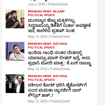
July 2, 2026
Political Desk
BREAKING NEWS
MLA/MP
POLITICAL UPDATE
ಮುಸಲ್ಮಾನ ಹೆಣ್ಣು ಮಕ್ಕಳಿಗಲ್ಲ,
ಸಿದ್ದರಾಮಯ್ಯ ಡಿಕೆಶಿಗೆ ಬುರ್ಕಾ ಅವಶ್ಯಕತೆ
ಇದೆ, ಕಾಲೆಳೆದ ಪ್ರತಾಪ್ ಸಿಂಹ
May 16, 2026
Political Desk
BREAKING NEWS
NATIONAL
POLITICAL UPDATE
ಇಂದಿರಾ ಗಾಂಧಿ ನಂತರ ದೇಶದಲ್ಲಿ
ಯಾರಾದ್ರೂ ಮಾಸ್ ಲೀಡರ್ ಇದ್ರೆ, ಅದು
ಪ್ರಧಾನಿ ಮೋದಿ ಮಾತ್ರ : ಕೆ.ಎನ್.ರಾಜಣ್ಣ
May 16, 2026
Political Desk
BREAKING NEWS
NATIONAL
POLITICAL UPDATE
ವಕೀಲರ ಕೋಟ್ ಧರಿಸಿ ಹೈಕೋರ್ಟ್​ಗೆ
ಬಂದ ಮಮತಾ ಬ್ಯಾನರ್ಜಿಗೆ ಬಾರ್
ಕೌನ್ಸಿಲ್ ಶಾಕ್..!
May 15, 2026
Political Desk