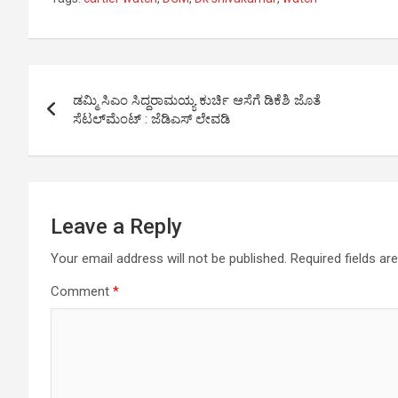
at
ce
se
ail
py
ar
s
b
n
Li
e
A
o
g
n
Post
p
o
er
k
ಡಮ್ಮಿ ಸಿಎಂ ಸಿದ್ದರಾಮಯ್ಯ ಕುರ್ಚಿ ಆಸೆಗೆ ಡಿಕೆಶಿ ಜೊತೆ
navigation
ಸೆಟಲ್‌ಮೆಂಟ್‌ : ಜೆಡಿಎಸ್ ಲೇವಡಿ
p
k
Leave a Reply
Your email address will not be published.
Required fields a
Comment
*