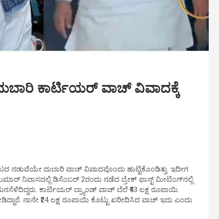
: ದುಬಾರಿ ಕಾರ್ಟಿಯರ್ ವಾಚ್ ವಿವಾದಕ್ಕೆ
ದ್ದಾಟದ ನಡುವೆಯೇ ದುಬಾರಿ ವಾಚ್‌ ವಿವಾದವೊಂದು ಹುಟ್ಟಿಕೊಂಡಿತ್ತು. ಇದೀಗ
ಿವಕುಮಾರ್ ನಿವಾಸದಲ್ಲಿ ಡಿಸೆಂಬರ್ 2ರಂದು ನಡೆದ ಬ್ರೇಕ್ ಫಾಸ್ಟ್ ಮೀಟಿಂಗ್‌ನಲ್ಲಿ
ೆಳೆದಿದ್ದರು. ಕಾರ್ಟಿಯರ್ ಬ್ರ್ಯಾಂಡ್ ವಾಚ್ ಬೆಲೆ ₹43 ಲಕ್ಷ ರೂಪಾಯಿ
 ನೀಡಿದ್ದಾರೆ. ನಾನೇ ₹24 ಲಕ್ಷ ರೂಪಾಯಿ ಕೊಟ್ಟು ಖರೀದಿಸಿದ ವಾಚ್ ಇದು ಎಂದು