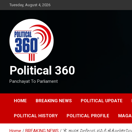
Skip
Tuesday, August 4, 2026
to
content
Political 360
Panchayat To Parliament
HOME
BREAKING NEWS
POLITICAL UPDATE
POLITICAL HISTORY
POLITICAL PROFILE
MAGA
Home
BREAKING NEWS
‘ಕೈ’ ಶಾಸಕ ವೀರೇಂದ್ರ ಪಪ್ಪಿಗೆ ಹೈಕೋರ್ಟ್‌ನಿಂದ