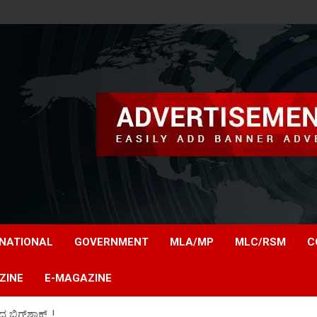
NATIONAL
GOVERNMENT
MLA/MP
MLC/RSM
C
ZINE
E-MAGAZINE
​ ಬಿಗ್‌ಶಾಕ್..!