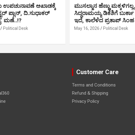
ು ಉಪಚುನಾವಣೆ ಅಖಾಡಕ್ಕೆ
ಮುಸಲ್ಮಾನ ಹೆಣ್ಣು ಮಕ್ಕಳಿಗಲ್ಲ,
್ಟರ್ ಪ್ಲಾನ್, ದಿ.ಸುಧಾಕರ್
ಸಿದ್ದರಾಮಯ್ಯ ಡಿಕೆಶಿಗೆ ಬುರ್ಕಾ
ಕೈ’ ಮಣೆ..!?
ಇದೆ, ಕಾಲೆಳೆದ ಪ್ರತಾಪ್ ಸಿಂಹ
Political Desk
May 16, 2026
Political Desk
Customer Care
Terms and Conditions
al360
Refund & Shipping
ine
Privacy Policy