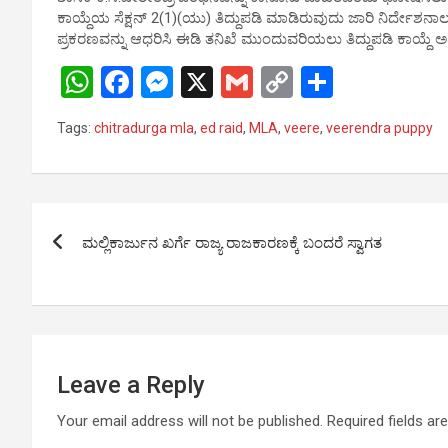
p
k
ಕಾಯ್ದೆಯ ಸೆಕ್ಷನ್ 2(1)(ಯು) ತಿದ್ದುಪಡಿ ಮಾಡಿರುವುದು ಜಾರಿ ನಿರ್ದೇಶ
ಪ್ರಕರಣವನ್ನು ಆಧರಿಸಿ ಈಡಿ ತನಿಖೆ ಮುಂದುವರಿಯಲು ತಿದ್ದುಪಡಿ ಕಾಯ್ದೆ ಅವ
W
F
M
X
G
C
S
h
a
es
m
o
h
Tags:
chitradurga mla
,
ed raid
,
MLA
,
veere
,
veerendra puppy
at
ce
se
ail
py
ar
s
b
n
Li
e
A
o
g
n
Post
p
o
er
k
ಮಲ್ಲಿಕಾರ್ಜುನ ಖರ್ಗೆ ರಾಜ್ಯ ರಾಜಕಾರಣಕ್ಕೆ ಬಂದರೆ ಸ್ವಾಗತ
navigation
p
k
Leave a Reply
Your email address will not be published.
Required fields a