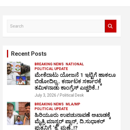
S
e
a
r
c
Recent Posts
h
BREAKING NEWS
NATIONAL
POLITICAL UPDATE
ಮೇಕೆದಾಟು ಯೋಜನೆ 1 ಇಟ್ಟಿಗೆ ಹಾಕಲೂ
ಬಿಡೋದಿಲ್ಲ.. ಕರ್ನಾಟಕ ಸರ್ಕಾರಕ್ಕೆ
ತಮಿಳನಾಡು ಕಾಂಗ್ರೆಸ್ ಎಚ್ಚರಿಕೆ..!
July 3, 2026
Political Desk
BREAKING NEWS
MLA/MP
POLITICAL UPDATE
ಹಿರಿಯೂರು ಉಪಚುನಾವಣೆ ಅಖಾಡಕ್ಕೆ
ಮೈತ್ರಿ ಮಾಸ್ಟರ್ ಪ್ಲಾನ್, ದಿ.ಸುಧಾಕರ್
ಪುತ್ರನಿಗೆ ‘ಕೈ’ ಮಣೆ..!?