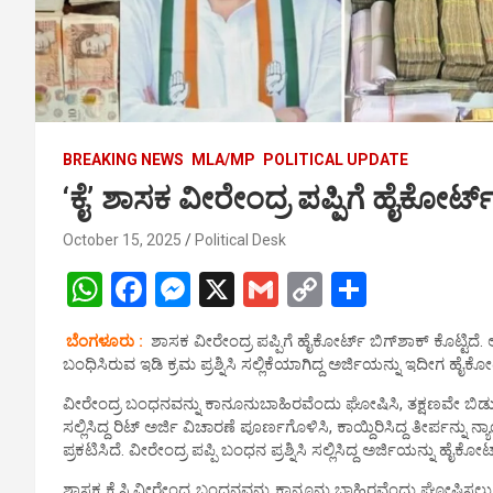
BREAKING NEWS
MLA/MP
POLITICAL UPDATE
‘ಕೈ’ ಶಾಸಕ ವೀರೇಂದ್ರ ಪಪ್ಪಿಗೆ ಹೈಕೋರ್ಟ್‌
October 15, 2025
Political Desk
W
F
M
X
G
C
S
h
a
es
m
o
h
ಬೆಂಗಳೂರು :
ಶಾಸಕ ವೀರೇಂದ್ರ ಪಪ್ಪಿಗೆ ಹೈಕೋರ್ಟ್​ ಬಿಗ್‌ಶಾಕ್ ಕೊಟ್ಟಿದೆ. ಅ
at
ce
se
ail
py
ar
ಬಂಧಿಸಿರುವ ಇಡಿ ಕ್ರಮ ಪ್ರಶ್ನಿಸಿ ಸಲ್ಲಿಕೆಯಾಗಿದ್ದ ಅರ್ಜಿಯನ್ನು ಇದೀಗ ಹೈಕ
s
b
n
Li
e
ವೀರೇಂದ್ರ ಬಂಧನವನ್ನು ಕಾನೂನುಬಾಹಿರವೆಂದು ಘೋಷಿಸಿ, ತಕ್ಷಣವೇ ಬಿಡುಗಡ
A
o
g
n
ಸಲ್ಲಿಸಿದ್ದ ರಿಟ್ ಅರ್ಜಿ ವಿಚಾರಣೆ ಪೂರ್ಣಗೊಳಿಸಿ, ಕಾಯ್ದಿರಿಸಿದ್ದ ತೀರ್ಪನ
ಪ್ರಕಟಿಸಿದೆ. ವೀರೇಂದ್ರ ಪಪ್ಪಿ ಬಂಧನ ಪ್ರಶ್ನಿಸಿ ಸಲ್ಲಿಸಿದ್ದ ಅರ್ಜಿಯನ್ನು ಹೈಕೋರ
p
o
er
k
ಶಾಸಕ ಕೆ.ಸಿ.ವೀರೇಂದ್ರ ಬಂಧನವನ್ನು ಕಾನೂನು ಬಾಹಿರವೆಂದು ಘೋಷಿಸಲು 