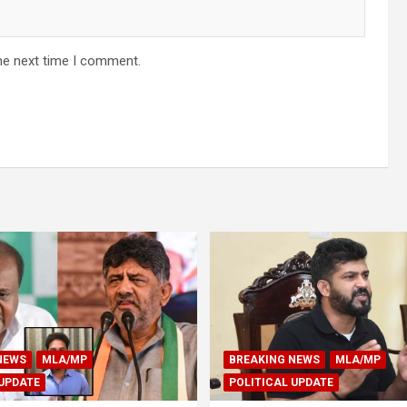
he next time I comment.
NEWS
MLA/MP
BREAKING NEWS
MLA/MP
 UPDATE
POLITICAL UPDATE