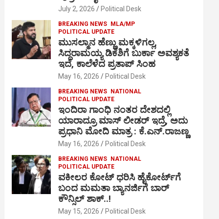
July 2, 2026
Political Desk
BREAKING NEWS
MLA/MP
POLITICAL UPDATE
ಮುಸಲ್ಮಾನ ಹೆಣ್ಣು ಮಕ್ಕಳಿಗಲ್ಲ,
ಸಿದ್ದರಾಮಯ್ಯ ಡಿಕೆಶಿಗೆ ಬುರ್ಕಾ ಅವಶ್ಯಕತೆ
ಇದೆ, ಕಾಲೆಳೆದ ಪ್ರತಾಪ್ ಸಿಂಹ
May 16, 2026
Political Desk
BREAKING NEWS
NATIONAL
POLITICAL UPDATE
ಇಂದಿರಾ ಗಾಂಧಿ ನಂತರ ದೇಶದಲ್ಲಿ
ಯಾರಾದ್ರೂ ಮಾಸ್ ಲೀಡರ್ ಇದ್ರೆ, ಅದು
ಪ್ರಧಾನಿ ಮೋದಿ ಮಾತ್ರ : ಕೆ.ಎನ್.ರಾಜಣ್ಣ
May 16, 2026
Political Desk
BREAKING NEWS
NATIONAL
POLITICAL UPDATE
ವಕೀಲರ ಕೋಟ್ ಧರಿಸಿ ಹೈಕೋರ್ಟ್​ಗೆ
ಬಂದ ಮಮತಾ ಬ್ಯಾನರ್ಜಿಗೆ ಬಾರ್
ಕೌನ್ಸಿಲ್ ಶಾಕ್..!
May 15, 2026
Political Desk