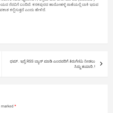
ನಾಲಯದ ನೆರವಿಗೆ ಬಂದಿದೆ. ಕನಕಪುರದ ಹಾರೋಹಳ್ಳಿ ಠಾಣೆಯಲ್ಲಿ ಬಾಕಿ ಇರುವ
ಕಾಶ ಕಲ್ಪಿಸುತ್ತದೆ ಎಂದು ಹೇಳಿದೆ.
ಧಮ್.. ಇದ್ರೆ RSS ಬ್ಯಾನ್‌ ಮಾಡಿ ಎಂದವರಿಗೆ ತಿರುಗೇಟು ನೀಡಲು
ಸಿದ್ದು ತಯಾರಿ..!
re marked
*