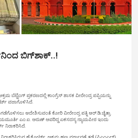
ನಿಂದ​ ಬಿಗ್‌ಶಾಕ್..!
ಕ್ರಮ ಬೆಟ್ಟಿಂಗ್ ಪ್ರಕರಣದಲ್ಲಿ ಕಾಂಗ್ರೆಸ್ ಶಾಸಕ ವೀರೇಂದ್ರ ಪಪ್ಪಿಯನ್ನು
ೋರ್ಟ್ ವಜಾಗೊಳಿಸಿದೆ.
ೆಗೊಳಿಸಲು ಆದೇಶಿಸುವಂತೆ ಕೋರಿ ವೀರೇಂದ್ರ ಪತ್ನಿ ಆರ್.ಡಿ.ಚೈತ್ರಾ
್ನು ನ್ಯಾಯಮೂರ್ತಿ ಎಂ.ಐ. ಅರುಣ್ ಅವರಿದ್ದ ಏಕಸದಸ್ಯ ನ್ಯಾಯಪೀಠ ಇಂದು
್ಟ್ ನಿರಾಕರಿಸಿದೆ.
ನಿರಾಕರಿಸಿರುವ ಹೈಕೋರ್ಟ್, ಅಕ್ರಮ ಹಣ ವರ್ಗಾವಣೆ ತಡೆ (ಪಿಎಂಎಲ್)