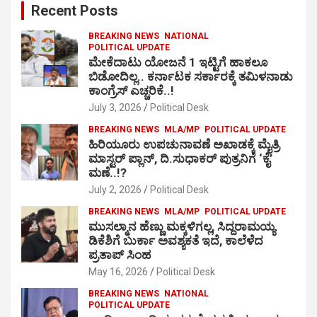
Recent Posts
h
BREAKING NEWS
NATIONAL
POLITICAL UPDATE
ಮೇಕೆದಾಟು ಯೋಜನೆ 1 ಇಟ್ಟಿಗೆ ಹಾಕಲೂ
ಬಿಡೋದಿಲ್ಲ.. ಕರ್ನಾಟಕ ಸರ್ಕಾರಕ್ಕೆ ತಮಿಳನಾಡು
ಕಾಂಗ್ರೆಸ್ ಎಚ್ಚರಿಕೆ..!
July 3, 2026
Political Desk
BREAKING NEWS
MLA/MP
POLITICAL UPDATE
ಹಿರಿಯೂರು ಉಪಚುನಾವಣೆ ಅಖಾಡಕ್ಕೆ ಮೈತ್ರಿ
ಮಾಸ್ಟರ್ ಪ್ಲಾನ್, ದಿ.ಸುಧಾಕರ್ ಪುತ್ರನಿಗೆ ‘ಕೈ’
ಮಣೆ..!?
July 2, 2026
Political Desk
BREAKING NEWS
MLA/MP
POLITICAL UPDATE
ಮುಸಲ್ಮಾನ ಹೆಣ್ಣು ಮಕ್ಕಳಿಗಲ್ಲ, ಸಿದ್ದರಾಮಯ್ಯ
ಡಿಕೆಶಿಗೆ ಬುರ್ಕಾ ಅವಶ್ಯಕತೆ ಇದೆ, ಕಾಲೆಳೆದ
ಪ್ರತಾಪ್ ಸಿಂಹ
May 16, 2026
Political Desk
BREAKING NEWS
NATIONAL
POLITICAL UPDATE