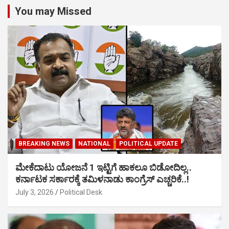
You may Missed
BREAKING NEWS
NATIONAL
POLITICAL UPDATE
ಮೇಕೆದಾಟು ಯೋಜನೆ 1 ಇಟ್ಟಿಗೆ ಹಾಕಲೂ ಬಿಡೋದಿಲ್ಲ..
ಕರ್ನಾಟಕ ಸರ್ಕಾರಕ್ಕೆ ತಮಿಳನಾಡು ಕಾಂಗ್ರೆಸ್ ಎಚ್ಚರಿಕೆ..!
July 3, 2026
Political Desk