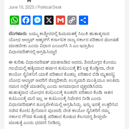
June 10, 2025
Political Desk
W
F
M
X
G
C
S
h
a
es
m
o
h
ಬೆಂಗಳೂರು:
ಜಮ್ಮು ಕಾಶ್ಮೀರದಲ್ಲಿ ಹಿಮಪಾತಕ್ಕೆ ಸಿಲುಕಿ ಹುತಾತ್ಮನಾದ
at
ce
se
ail
py
ar
ಯೋಧ ಅಲ್ತಾಫ್ ಅಹ್ಮದ್‌ಗೆ ಕರ್ನಾಟಕ ರಾಜ್ಯ ಸರ್ಕಾರ ಪರಿಹಾರ ಘೋಷಣೆ
s
b
n
Li
e
ಮಾಡಬೇಕು ಎಂದು ವಿಧಾನ ಎಂಎಲ್‌ಸಿ ಸಿ.ಎಂ.ಇಬ್ರಾಹಿಂ
ವಿಧಾನಪರಿತ್‌ನಲ್ಲಿ ಆಗ್ರಹಿಸಿದ್ದಾರೆ.
A
o
g
n
ಈ ಕುರಿತು ವಿಧಾನಪರಿಷತ್‌ ಮಾತನಾಡಿದ ಅವರು, ಶಿವಮೊಗ್ಗದ ಕೋಮು
p
o
er
k
ಗಲಭೆಯಲ್ಲಿ ಹತ್ಯೆಯಾದ ಹರ್ಷನ ಕುಟುಂಬಕ್ಕೆ ₹25 ಲಕ್ಷ ಕೊಡ್ತೀರಾ, ದೇಶ
p
k
ಕಾಯೋ ಸೈನಿಕನಿಗೆ ಯಾಕೆ ಪರಿಹಾರ ಕೊಡಲ್ಲ. ಪರಿಹಾರ ಬಿಡಿ ಮೃತಪಟ್ಟ
ಯೋಧ ಅಲ್ತಾಫ್ ಅವರಿಗೆ ಜಿಲ್ಲಾಧಿಕಾರಿ, ಉಸ್ತುವಾರಿ ಮಂತ್ರಿಯೂ ಅಂತಿಮ
ನಮನ ಸಲ್ಲಿಕೆ ಮಾಡಲಿಲ್ಲ ಎಂದು ಅಸಮಾಧಾನ ವ್ಯಕ್ತಪಡಿಸಿದರು.
ಹುತಾತ್ಮರಾದ ಯೋಧನ ಕುಟುಂಬಕ್ಕೆ ಕೂಡಲೇ ಪರಿಹಾರ ಕೊಡಿ. ಆತನ
ಕುಟುಂಬಕ್ಕೆ ಮನೆ ಇಲ್ಲ. ಆ ಕುಟುಂಬಕ್ಕೆ ನಿವೇಶನ ನೀಡಿ ಎಂದು
ವಿಧಾನಪರಿಷತ್‌ನ ಶೂನ್ಯವೇಳೆಯಲ್ಲಿ ಆಗ್ರಹಿಸಿದ್ರು. ಇನ್ನು ಇದಕ್ಕೆ ಉತ್ತರಿಸಿದ
ಸಚಿವ ಕೋಟ ಶ್ರೀನಿವಾಸ ಪೂಜಾರಿ, ದೇಶ ಕಾಯೋ ಸೈನಿಕರಿಗೆ ನಮ್ಮ
ಸರ್ಕಾರ ಗೌರವ ಕೊಡುತ್ತೆ. ಪರಿಹಾರ ಕೊಡುವ ಕೆಲಸವನ್ನ ಶೀಘ್ರವೇ
ಮಾಡುತ್ತೆ ಎಂದು ಭರವಸೆ ನೀಡಿದ್ರು.