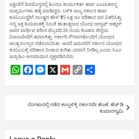
ಇತ್ತೀಚೆಗೆ ಶಿವಮೊಗ್ಗದಲ್ಲಿ ಹಿಂದೂ ಕಾರ್ಯಕರ್ತ ಹರ್ಷ ಎಂಬಾತನನ್ನ
ದುಷ್ಕರ್ಮಿಗಳು ಹತ್ಯೆ ಮಾಡಿದ್ದರು. ಬಳಿಕ ರಾಜ್ಯ ಸರ್ಕಾರ ಹರ್ಷ
ಕುಟುಂಬಸ್ಥರಿಗೆ ಸಾಂತ್ವನ ಹೇಳಿ ₹25 ಲಕ್ಷ ರೂ ಪರಿಹಾರ ಧನ ವಿತರಿಸಿತ್ತು.
ಸದ್ಯ ಇತ್ತ ಹಿಮಪಾತಕ್ಕೆ ಸಿಲುಕಿ ಹುತಾತ್ಮರಾದ ಯೋಧ ಅಲ್ತಾಫ್ ಅಹ್ಮದ್
ಅವರ ಪಾರ್ಥಿವ ಶರೀರ ಫೆಬ್ರವರಿ 26 ರಂದು ಕೊಡಗು ಜಿಲ್ಲೆಯ
ವಿರಾಜಪೇಟೆಗೆ ತರಲಾಗಿತ್ತು. ಸರ್ಕಾರಿ ಗೌರವಗಳೊಂದಿಗೆ ಯೋಧನ
ಅಂತ್ಯಸಂಸ್ಕಾರ ನಡೆಸಲಾಯಿತು. ಆದರೆ ಇದುವರೆಗೆ ಸರ್ಕಾರ ಯೋಧನ
ಕುಟುಂಬಕ್ಕೆ ಪರಿಹಾರ ನೀಡುವ ಕುರಿತು ಭರವಸೆ ನೀಡಿಲ್ಲ ಎಂದು ಸಿಎಂ
ಇಬ್ರಾಹಿಂ ಅಸಮಾಧಾನ ವ್ಯಕ್ತಪಡಿಸಿದರು.
W
F
M
X
G
C
S
h
a
es
m
o
h
at
ce
se
ail
py
ar
s
b
n
Li
e
Post
ಬೆಂಗಳೂರಲ್ಲಿ ನಡೆದ ಕಾಲ್ತುಳಿಕ್ಕೆ ಸರ್ಕಾರವೇ ಹೊಣೆ: ಹೆಚ್.ಡಿ
A
o
g
n
navigation
ಕುಮಾರಸ್ವಾಮಿ
p
o
er
k
p
k