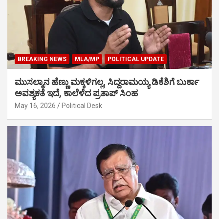
BREAKING NEWS
MLA/MP
POLITICAL UPDATE
ಮುಸಲ್ಮಾನ ಹೆಣ್ಣು ಮಕ್ಕಳಿಗಲ್ಲ, ಸಿದ್ದರಾಮಯ್ಯ ಡಿಕೆಶಿಗೆ ಬುರ್ಕಾ
ಅವಶ್ಯಕತೆ ಇದೆ, ಕಾಲೆಳೆದ ಪ್ರತಾಪ್ ಸಿಂಹ
May 16, 2026
Political Desk