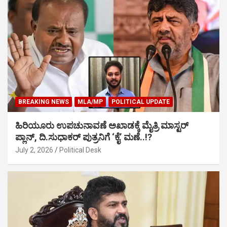
BREAKING NEWS
MLA/MP
POLITICAL UPDATE
ಹಿರಿಯೂರು ಉಪಚುನಾವಣೆ ಅಖಾಡಕ್ಕೆ ಮೈತ್ರಿ ಮಾಸ್ಟರ್
ಪ್ಲಾನ್, ದಿ.ಸುಧಾಕರ್ ಪುತ್ರನಿಗೆ ‘ಕೈ’ ಮಣೆ..!?
July 2, 2026
Political Desk