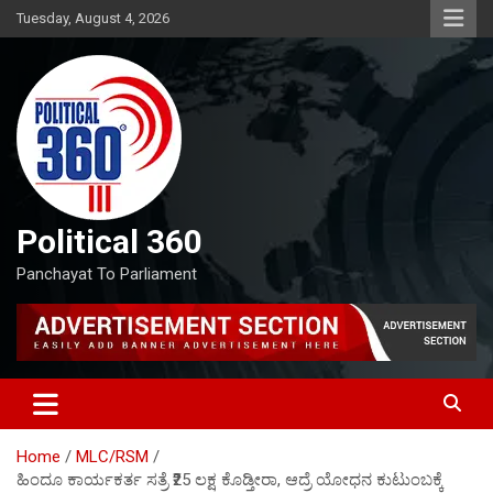
Skip
Tuesday, August 4, 2026
to
content
Political 360
Panchayat To Parliament
Home
MLC/RSM
ಹಿಂದೂ ಕಾರ್ಯಕರ್ತ ಸತ್ರೆ ₹25 ಲಕ್ಷ ಕೊಡ್ತೀರಾ, ಆದ್ರೆ ಯೋಧನ ಕುಟುಂಬಕ್ಕೆ