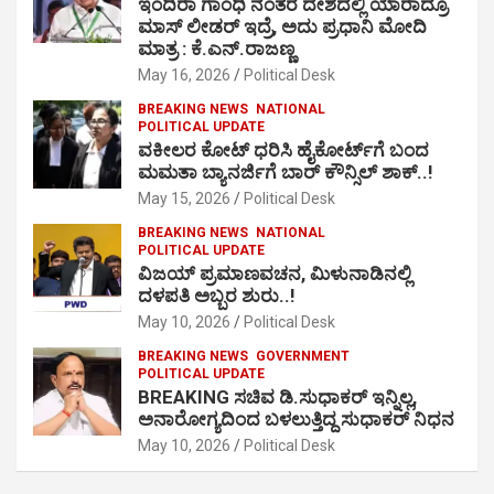
ಇಂದಿರಾ ಗಾಂಧಿ ನಂತರ ದೇಶದಲ್ಲಿ ಯಾರಾದ್ರೂ
ಮಾಸ್ ಲೀಡರ್ ಇದ್ರೆ, ಅದು ಪ್ರಧಾನಿ ಮೋದಿ
ಮಾತ್ರ : ಕೆ.ಎನ್.ರಾಜಣ್ಣ
May 16, 2026
Political Desk
BREAKING NEWS
NATIONAL
POLITICAL UPDATE
ವಕೀಲರ ಕೋಟ್ ಧರಿಸಿ ಹೈಕೋರ್ಟ್​ಗೆ ಬಂದ
ಮಮತಾ ಬ್ಯಾನರ್ಜಿಗೆ ಬಾರ್ ಕೌನ್ಸಿಲ್ ಶಾಕ್..!
May 15, 2026
Political Desk
BREAKING NEWS
NATIONAL
POLITICAL UPDATE
ವಿಜಯ್ ಪ್ರಮಾಣವಚನ, ಮಿಳುನಾಡಿನಲ್ಲಿ
ದಳಪತಿ ಅಬ್ಬರ ಶುರು..!
May 10, 2026
Political Desk
BREAKING NEWS
GOVERNMENT
POLITICAL UPDATE
BREAKING ಸಚಿವ ಡಿ.ಸುಧಾಕರ್ ಇನ್ನಿಲ್ಲ,
ಅನಾರೋಗ್ಯದಿಂದ ಬಳಲುತ್ತಿದ್ದ ಸುಧಾಕರ್ ನಿಧನ
May 10, 2026
Political Desk