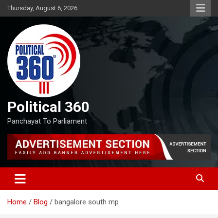
Skip
Thursday, August 6, 2026
to
content
Political 360
Panchayat To Parliament
Home
Blog
bangalore south mp