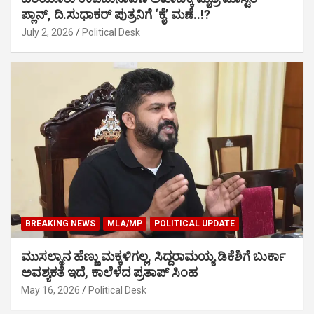
ಪ್ಲಾನ್, ದಿ.ಸುಧಾಕರ್ ಪುತ್ರನಿಗೆ ‘ಕೈ’ ಮಣೆ..!?
July 2, 2026
Political Desk
BREAKING NEWS
MLA/MP
POLITICAL UPDATE
ಮುಸಲ್ಮಾನ ಹೆಣ್ಣು ಮಕ್ಕಳಿಗಲ್ಲ, ಸಿದ್ದರಾಮಯ್ಯ ಡಿಕೆಶಿಗೆ ಬುರ್ಕಾ
ಅವಶ್ಯಕತೆ ಇದೆ, ಕಾಲೆಳೆದ ಪ್ರತಾಪ್ ಸಿಂಹ
May 16, 2026
Political Desk