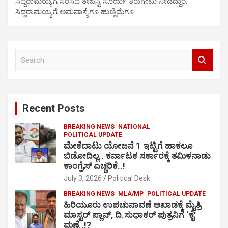
ಸಿದ್ದರಾಮಯ್ಯಗೆ ಸಂಸದ ತೇಜಸ್ವಿ ಸೂರ್ಯ ತಿರುಗೇಟು ನೀಡಿದ್ದಾರೆ.
ಸಿದ್ದರಾಮಯ್ಯಗೆ ಅಮವಾಸ್ಯೆಗೂ ಹುಣ್ಣಿಮೆಗೂ…
S
e
a
r
c
Recent Posts
h
BREAKING NEWS
NATIONAL
POLITICAL UPDATE
ಮೇಕೆದಾಟು ಯೋಜನೆ 1 ಇಟ್ಟಿಗೆ ಹಾಕಲೂ
ಬಿಡೋದಿಲ್ಲ.. ಕರ್ನಾಟಕ ಸರ್ಕಾರಕ್ಕೆ ತಮಿಳನಾಡು
ಕಾಂಗ್ರೆಸ್ ಎಚ್ಚರಿಕೆ..!
July 3, 2026
Political Desk
BREAKING NEWS
MLA/MP
POLITICAL UPDATE
ಹಿರಿಯೂರು ಉಪಚುನಾವಣೆ ಅಖಾಡಕ್ಕೆ ಮೈತ್ರಿ
ಮಾಸ್ಟರ್ ಪ್ಲಾನ್, ದಿ.ಸುಧಾಕರ್ ಪುತ್ರನಿಗೆ ‘ಕೈ’
ಮಣೆ..!?