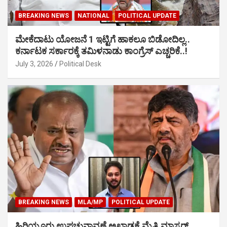
BREAKING NEWS
NATIONAL
POLITICAL UPDATE
ಮೇಕೆದಾಟು ಯೋಜನೆ 1 ಇಟ್ಟಿಗೆ ಹಾಕಲೂ ಬಿಡೋದಿಲ್ಲ..
ಕರ್ನಾಟಕ ಸರ್ಕಾರಕ್ಕೆ ತಮಿಳನಾಡು ಕಾಂಗ್ರೆಸ್ ಎಚ್ಚರಿಕೆ..!
July 3, 2026
Political Desk
BREAKING NEWS
MLA/MP
POLITICAL UPDATE
ಹಿರಿಯೂರು ಉಪಚುನಾವಣೆ ಅಖಾಡಕ್ಕೆ ಮೈತ್ರಿ ಮಾಸ್ಟರ್