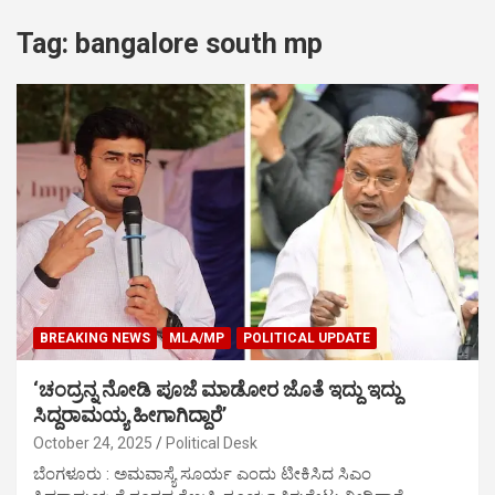
Tag:
bangalore south mp
BREAKING NEWS
MLA/MP
POLITICAL UPDATE
‘ಚಂದ್ರನ್ನ ನೋಡಿ ಪೂಜೆ ಮಾಡೋರ ಜೊತೆ ಇದ್ದು ಇದ್ದು
ಸಿದ್ದರಾಮಯ್ಯ ಹೀಗಾಗಿದ್ದಾರೆ’
October 24, 2025
Political Desk
ಬೆಂಗಳೂರು : ಅಮವಾಸ್ಯೆ ಸೂರ್ಯ ಎಂದು ಟೀಕಿಸಿದ ಸಿಎಂ