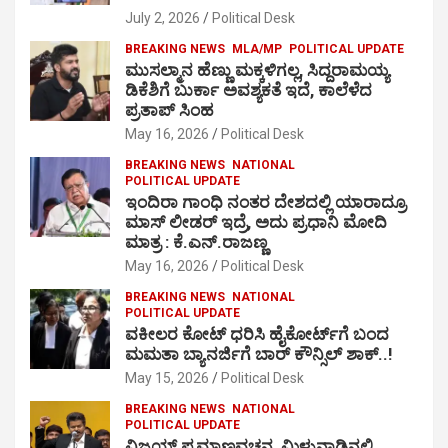
July 2, 2026
Political Desk
BREAKING NEWS
MLA/MP
POLITICAL UPDATE
ಮುಸಲ್ಮಾನ ಹೆಣ್ಣು ಮಕ್ಕಳಿಗಲ್ಲ, ಸಿದ್ದರಾಮಯ್ಯ
ಡಿಕೆಶಿಗೆ ಬುರ್ಕಾ ಅವಶ್ಯಕತೆ ಇದೆ, ಕಾಲೆಳೆದ
ಪ್ರತಾಪ್ ಸಿಂಹ
May 16, 2026
Political Desk
BREAKING NEWS
NATIONAL
POLITICAL UPDATE
ಇಂದಿರಾ ಗಾಂಧಿ ನಂತರ ದೇಶದಲ್ಲಿ ಯಾರಾದ್ರೂ
ಮಾಸ್ ಲೀಡರ್ ಇದ್ರೆ, ಅದು ಪ್ರಧಾನಿ ಮೋದಿ
ಮಾತ್ರ : ಕೆ.ಎನ್.ರಾಜಣ್ಣ
May 16, 2026
Political Desk
BREAKING NEWS
NATIONAL
POLITICAL UPDATE
ವಕೀಲರ ಕೋಟ್ ಧರಿಸಿ ಹೈಕೋರ್ಟ್​ಗೆ ಬಂದ
ಮಮತಾ ಬ್ಯಾನರ್ಜಿಗೆ ಬಾರ್ ಕೌನ್ಸಿಲ್ ಶಾಕ್..!
May 15, 2026
Political Desk
BREAKING NEWS
NATIONAL
POLITICAL UPDATE
ವಿಜಯ್ ಪ್ರಮಾಣವಚನ, ಮಿಳುನಾಡಿನಲ್ಲಿ