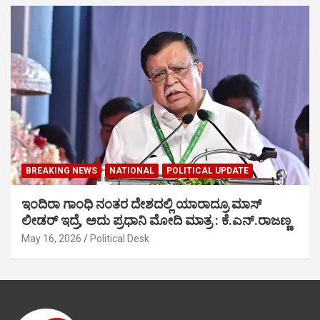
BREAKING NEWS
NATIONAL
POLITICAL UPDATE
ಇಂದಿರಾ ಗಾಂಧಿ ನಂತರ ದೇಶದಲ್ಲಿ ಯಾರಾದ್ರೂ ಮಾಸ್
ಲೀಡರ್ ಇದ್ರೆ, ಅದು ಪ್ರಧಾನಿ ಮೋದಿ ಮಾತ್ರ : ಕೆ.ಎನ್.ರಾಜಣ್ಣ
May 16, 2026
Political Desk