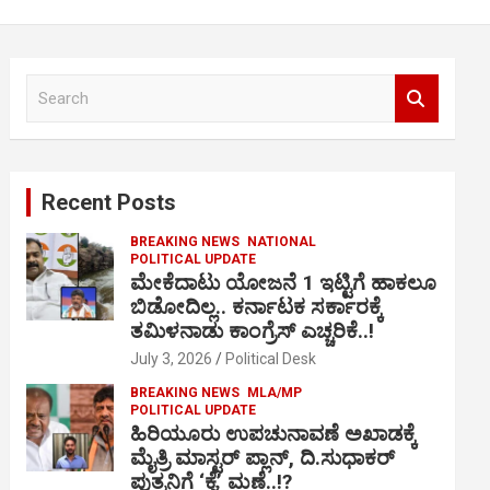
S
e
a
r
c
Recent Posts
h
BREAKING NEWS
NATIONAL
POLITICAL UPDATE
ಮೇಕೆದಾಟು ಯೋಜನೆ 1 ಇಟ್ಟಿಗೆ ಹಾಕಲೂ
ಬಿಡೋದಿಲ್ಲ.. ಕರ್ನಾಟಕ ಸರ್ಕಾರಕ್ಕೆ
ತಮಿಳನಾಡು ಕಾಂಗ್ರೆಸ್ ಎಚ್ಚರಿಕೆ..!
July 3, 2026
Political Desk
BREAKING NEWS
MLA/MP
POLITICAL UPDATE
ಹಿರಿಯೂರು ಉಪಚುನಾವಣೆ ಅಖಾಡಕ್ಕೆ
ಮೈತ್ರಿ ಮಾಸ್ಟರ್ ಪ್ಲಾನ್, ದಿ.ಸುಧಾಕರ್
ಪುತ್ರನಿಗೆ ‘ಕೈ’ ಮಣೆ..!?