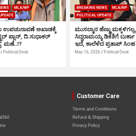
NEWS
MLA/MP
BREAKING NEWS
MLA/MP
 UPDATE
POLITICAL UPDATE
ು ಉಪಚುನಾವಣೆ ಅಖಾಡಕ್ಕೆ
ಮುಸಲ್ಮಾನ ಹೆಣ್ಣು ಮಕ್ಕಳಿಗಲ್ಲ,
್ಟರ್ ಪ್ಲಾನ್, ದಿ.ಸುಧಾಕರ್
ಸಿದ್ದರಾಮಯ್ಯ ಡಿಕೆಶಿಗೆ ಬುರ್ಕಾ
ಕೈ’ ಮಣೆ..!?
ಇದೆ, ಕಾಲೆಳೆದ ಪ್ರತಾಪ್ ಸಿಂಹ
Political Desk
May 16, 2026
Political Desk
Customer Care
Terms and Conditions
al360
Refund & Shipping
ine
Privacy Policy