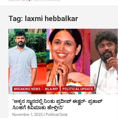
Tag:
laxmi hebbalkar
BREAKING NEWS
MLA/MP
POLITICAL UPDATE
‘ಅಕ್ಕನ ಸ್ಥಾನದಲ್ಲಿ ನಿಂತು ಪ್ರದೀಪ್ ಈಶ್ವರ್- ಪ್ರತಾಪ್
ಸಿಂಹಗೆ ಕಿವಿಮಾತು ಹೇಳ್ತೀನಿ’
November 1, 2025
Political Desk