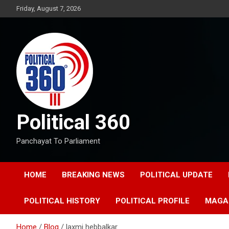
Skip
Friday, August 7, 2026
to
content
Political 360
Panchayat To Parliament
HOME
BREAKING NEWS
POLITICAL UPDATE
POLITICAL HISTORY
POLITICAL PROFILE
MAGA
Home
Blog
laxmi hebbalkar