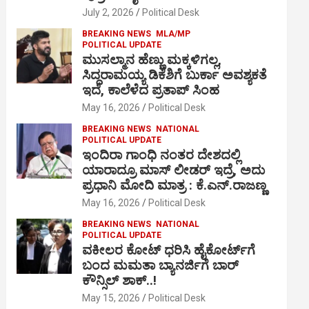
July 2, 2026
Political Desk
BREAKING NEWS
MLA/MP
POLITICAL UPDATE
ಮುಸಲ್ಮಾನ ಹೆಣ್ಣು ಮಕ್ಕಳಿಗಲ್ಲ,
ಸಿದ್ದರಾಮಯ್ಯ ಡಿಕೆಶಿಗೆ ಬುರ್ಕಾ ಅವಶ್ಯಕತೆ
ಇದೆ, ಕಾಲೆಳೆದ ಪ್ರತಾಪ್ ಸಿಂಹ
May 16, 2026
Political Desk
BREAKING NEWS
NATIONAL
POLITICAL UPDATE
ಇಂದಿರಾ ಗಾಂಧಿ ನಂತರ ದೇಶದಲ್ಲಿ
ಯಾರಾದ್ರೂ ಮಾಸ್ ಲೀಡರ್ ಇದ್ರೆ, ಅದು
ಪ್ರಧಾನಿ ಮೋದಿ ಮಾತ್ರ : ಕೆ.ಎನ್.ರಾಜಣ್ಣ
May 16, 2026
Political Desk
BREAKING NEWS
NATIONAL
POLITICAL UPDATE
ವಕೀಲರ ಕೋಟ್ ಧರಿಸಿ ಹೈಕೋರ್ಟ್​ಗೆ
ಬಂದ ಮಮತಾ ಬ್ಯಾನರ್ಜಿಗೆ ಬಾರ್
ಕೌನ್ಸಿಲ್ ಶಾಕ್..!
May 15, 2026
Political Desk