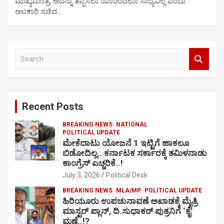
ಮುಖ್ಯಮಂತ್ರಿ, ಅದನ್ನು ತಪ್ಪಿಸಲು ಯಾರಿಂದಲೂ ಸಾಧ್ಯವಿಲ್ಲ ಎಂದು
ಅಬಕಾರಿ ಸಚಿವ…
S
e
a
r
c
Recent Posts
h
BREAKING NEWS
NATIONAL
POLITICAL UPDATE
ಮೇಕೆದಾಟು ಯೋಜನೆ 1 ಇಟ್ಟಿಗೆ ಹಾಕಲೂ
ಬಿಡೋದಿಲ್ಲ.. ಕರ್ನಾಟಕ ಸರ್ಕಾರಕ್ಕೆ ತಮಿಳನಾಡು
ಕಾಂಗ್ರೆಸ್ ಎಚ್ಚರಿಕೆ..!
July 3, 2026
Political Desk
BREAKING NEWS
MLA/MP
POLITICAL UPDATE
ಹಿರಿಯೂರು ಉಪಚುನಾವಣೆ ಅಖಾಡಕ್ಕೆ ಮೈತ್ರಿ
ಮಾಸ್ಟರ್ ಪ್ಲಾನ್, ದಿ.ಸುಧಾಕರ್ ಪುತ್ರನಿಗೆ ‘ಕೈ’
ಮಣೆ..!?