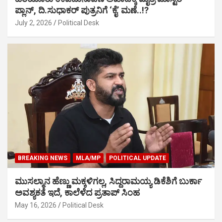
ಪ್ಲಾನ್, ದಿ.ಸುಧಾಕರ್ ಪುತ್ರನಿಗೆ ‘ಕೈ’ ಮಣೆ..!?
July 2, 2026
Political Desk
BREAKING NEWS
MLA/MP
POLITICAL UPDATE
ಮುಸಲ್ಮಾನ ಹೆಣ್ಣು ಮಕ್ಕಳಿಗಲ್ಲ, ಸಿದ್ದರಾಮಯ್ಯ ಡಿಕೆಶಿಗೆ ಬುರ್ಕಾ
ಅವಶ್ಯಕತೆ ಇದೆ, ಕಾಲೆಳೆದ ಪ್ರತಾಪ್ ಸಿಂಹ
May 16, 2026
Political Desk