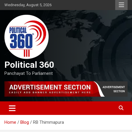
Skip
Wednesday, August 5, 2026
to
content
Political 360
Panchayat To Parliament
Home
Blog
RB Thimmapura