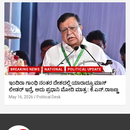
BREAKING NEWS
NATIONAL
POLITICAL UPDATE
ಇಂದಿರಾ ಗಾಂಧಿ ನಂತರ ದೇಶದಲ್ಲಿ ಯಾರಾದ್ರೂ ಮಾಸ್
ಲೀಡರ್ ಇದ್ರೆ, ಅದು ಪ್ರಧಾನಿ ಮೋದಿ ಮಾತ್ರ : ಕೆ.ಎನ್.ರಾಜಣ್ಣ
May 16, 2026
Political Desk