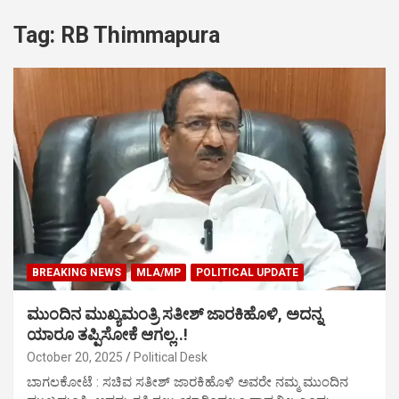
Tag:
RB Thimmapura
BREAKING NEWS
MLA/MP
POLITICAL UPDATE
ಮುಂದಿನ ಮುಖ್ಯಮಂತ್ರಿ ಸತೀಶ್ ಜಾರಕಿಹೊಳಿ, ಅದನ್ನ
ಯಾರೂ ತಪ್ಪಿಸೋಕೆ ಆಗಲ್ಲ..!
October 20, 2025
Political Desk
ಬಾಗಲಕೋಟೆ : ಸಚಿವ ಸತೀಶ್ ಜಾರಕಿಹೊಳಿ ಅವರೇ ನಮ್ಮ ಮುಂದಿನ