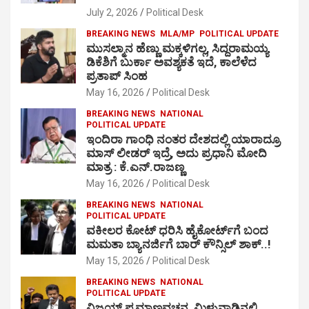
July 2, 2026
Political Desk
BREAKING NEWS
MLA/MP
POLITICAL UPDATE
ಮುಸಲ್ಮಾನ ಹೆಣ್ಣು ಮಕ್ಕಳಿಗಲ್ಲ, ಸಿದ್ದರಾಮಯ್ಯ
ಡಿಕೆಶಿಗೆ ಬುರ್ಕಾ ಅವಶ್ಯಕತೆ ಇದೆ, ಕಾಲೆಳೆದ
ಪ್ರತಾಪ್ ಸಿಂಹ
May 16, 2026
Political Desk
BREAKING NEWS
NATIONAL
POLITICAL UPDATE
ಇಂದಿರಾ ಗಾಂಧಿ ನಂತರ ದೇಶದಲ್ಲಿ ಯಾರಾದ್ರೂ
ಮಾಸ್ ಲೀಡರ್ ಇದ್ರೆ, ಅದು ಪ್ರಧಾನಿ ಮೋದಿ
ಮಾತ್ರ : ಕೆ.ಎನ್.ರಾಜಣ್ಣ
May 16, 2026
Political Desk
BREAKING NEWS
NATIONAL
POLITICAL UPDATE
ವಕೀಲರ ಕೋಟ್ ಧರಿಸಿ ಹೈಕೋರ್ಟ್​ಗೆ ಬಂದ
ಮಮತಾ ಬ್ಯಾನರ್ಜಿಗೆ ಬಾರ್ ಕೌನ್ಸಿಲ್ ಶಾಕ್..!
May 15, 2026
Political Desk
BREAKING NEWS
NATIONAL
POLITICAL UPDATE
ವಿಜಯ್ ಪ್ರಮಾಣವಚನ, ಮಿಳುನಾಡಿನಲ್ಲಿ