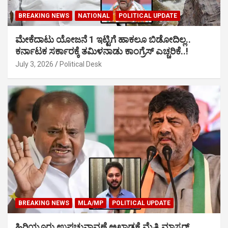
BREAKING NEWS
NATIONAL
POLITICAL UPDATE
ಮೇಕೆದಾಟು ಯೋಜನೆ 1 ಇಟ್ಟಿಗೆ ಹಾಕಲೂ ಬಿಡೋದಿಲ್ಲ..
ಕರ್ನಾಟಕ ಸರ್ಕಾರಕ್ಕೆ ತಮಿಳನಾಡು ಕಾಂಗ್ರೆಸ್ ಎಚ್ಚರಿಕೆ..!
July 3, 2026
Political Desk
BREAKING NEWS
MLA/MP
POLITICAL UPDATE
ಹಿರಿಯೂರು ಉಪಚುನಾವಣೆ ಅಖಾಡಕ್ಕೆ ಮೈತ್ರಿ ಮಾಸ್ಟರ್