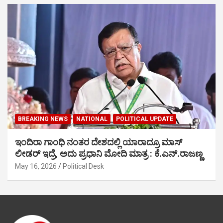
BREAKING NEWS
NATIONAL
POLITICAL UPDATE
ಇಂದಿರಾ ಗಾಂಧಿ ನಂತರ ದೇಶದಲ್ಲಿ ಯಾರಾದ್ರೂ ಮಾಸ್
ಲೀಡರ್ ಇದ್ರೆ, ಅದು ಪ್ರಧಾನಿ ಮೋದಿ ಮಾತ್ರ : ಕೆ.ಎನ್.ರಾಜಣ್ಣ
May 16, 2026
Political Desk