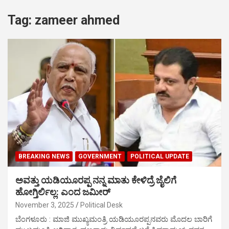
Tag:
zameer ahmed
BREAKING NEWS
GOVERNMENT
POLITICAL UPDATE
ಅವತ್ತು ಯಡಿಯೂರಪ್ಪ ನನ್ನ ಮಾತು ಕೇಳಿದ್ರೆ ಜೈಲಿಗೆ
ಹೋಗ್ತಿರ್ಲಿಲ್ಲ: ಎಂದ ಜಮೀರ್
November 3, 2025
Political Desk
ಬೆಂಗಳೂರು : ಮಾಜಿ ಮುಖ್ಯಮಂತ್ರಿ ಯಡಿಯೂರಪ್ಪನವರು ಮೊದಲ ಬಾರಿಗೆ