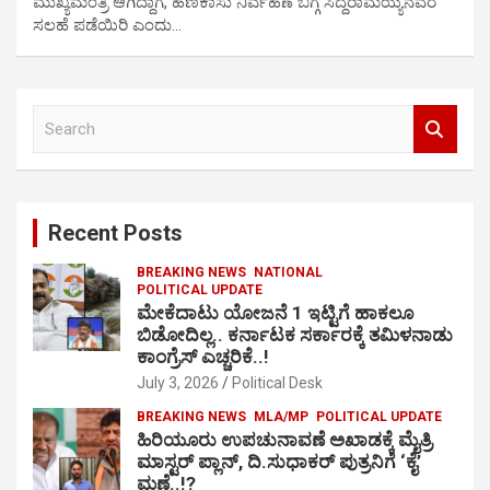
ಮುಖ್ಯಮಂತ್ರಿ ಆಗಿದ್ದಾಗ, ಹಣಕಾಸು ನಿರ್ವಹಣೆ ಬಗ್ಗೆ ಸಿದ್ದರಾಮಯ್ಯನವರ
ಸಲಹೆ ಪಡೆಯಿರಿ ಎಂದು…
S
e
a
r
c
Recent Posts
h
BREAKING NEWS
NATIONAL
POLITICAL UPDATE
ಮೇಕೆದಾಟು ಯೋಜನೆ 1 ಇಟ್ಟಿಗೆ ಹಾಕಲೂ
ಬಿಡೋದಿಲ್ಲ.. ಕರ್ನಾಟಕ ಸರ್ಕಾರಕ್ಕೆ ತಮಿಳನಾಡು
ಕಾಂಗ್ರೆಸ್ ಎಚ್ಚರಿಕೆ..!
July 3, 2026
Political Desk
BREAKING NEWS
MLA/MP
POLITICAL UPDATE
ಹಿರಿಯೂರು ಉಪಚುನಾವಣೆ ಅಖಾಡಕ್ಕೆ ಮೈತ್ರಿ
ಮಾಸ್ಟರ್ ಪ್ಲಾನ್, ದಿ.ಸುಧಾಕರ್ ಪುತ್ರನಿಗೆ ‘ಕೈ’
ಮಣೆ..!?