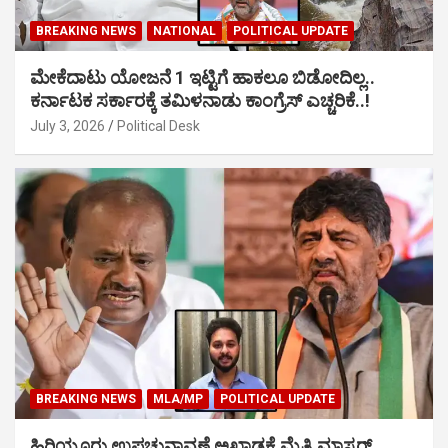
BREAKING NEWS
NATIONAL
POLITICAL UPDATE
ಮೇಕೆದಾಟು ಯೋಜನೆ 1 ಇಟ್ಟಿಗೆ ಹಾಕಲೂ ಬಿಡೋದಿಲ್ಲ..
ಕರ್ನಾಟಕ ಸರ್ಕಾರಕ್ಕೆ ತಮಿಳನಾಡು ಕಾಂಗ್ರೆಸ್ ಎಚ್ಚರಿಕೆ..!
July 3, 2026
Political Desk
BREAKING NEWS
MLA/MP
POLITICAL UPDATE
ಹಿರಿಯೂರು ಉಪಚುನಾವಣೆ ಅಖಾಡಕ್ಕೆ ಮೈತ್ರಿ ಮಾಸ್ಟರ್