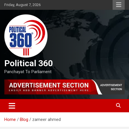
Skip
Friday, August 7, 2026
to
content
Political 360
Panchayat To Parliament
Home
Blog
zameer ahmed