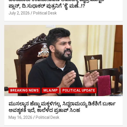
ಪ್ಲಾನ್, ದಿ.ಸುಧಾಕರ್ ಪುತ್ರನಿಗೆ ‘ಕೈ’ ಮಣೆ..!?
July 2, 2026
Political Desk
BREAKING NEWS
MLA/MP
POLITICAL UPDATE
ಮುಸಲ್ಮಾನ ಹೆಣ್ಣು ಮಕ್ಕಳಿಗಲ್ಲ, ಸಿದ್ದರಾಮಯ್ಯ ಡಿಕೆಶಿಗೆ ಬುರ್ಕಾ
ಅವಶ್ಯಕತೆ ಇದೆ, ಕಾಲೆಳೆದ ಪ್ರತಾಪ್ ಸಿಂಹ
May 16, 2026
Political Desk