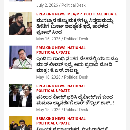
July 2, 2026
Political Desk
BREAKING NEWS
MLA/MP
POLITICAL UPDATE
ಮುಸಲ್ಮಾನ ಹೆಣ್ಣು ಮಕ್ಕಳಿಗಲ್ಲ, ಸಿದ್ದರಾಮಯ್ಯ
ಡಿಕೆಶಿಗೆ ಬುರ್ಕಾ ಅವಶ್ಯಕತೆ ಇದೆ, ಕಾಲೆಳೆದ
ಪ್ರತಾಪ್ ಸಿಂಹ
May 16, 2026
Political Desk
BREAKING NEWS
NATIONAL
POLITICAL UPDATE
ಇಂದಿರಾ ಗಾಂಧಿ ನಂತರ ದೇಶದಲ್ಲಿ ಯಾರಾದ್ರೂ
ಮಾಸ್ ಲೀಡರ್ ಇದ್ರೆ, ಅದು ಪ್ರಧಾನಿ ಮೋದಿ
ಮಾತ್ರ : ಕೆ.ಎನ್.ರಾಜಣ್ಣ
May 16, 2026
Political Desk
BREAKING NEWS
NATIONAL
POLITICAL UPDATE
ವಕೀಲರ ಕೋಟ್ ಧರಿಸಿ ಹೈಕೋರ್ಟ್​ಗೆ ಬಂದ
ಮಮತಾ ಬ್ಯಾನರ್ಜಿಗೆ ಬಾರ್ ಕೌನ್ಸಿಲ್ ಶಾಕ್..!
May 15, 2026
Political Desk
BREAKING NEWS
NATIONAL
POLITICAL UPDATE
ವಿಜಯ್ ಪ್ರಮಾಣವಚನ, ಮಿಳುನಾಡಿನಲ್ಲಿ