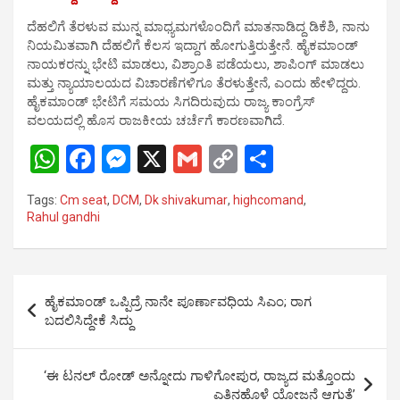
ದೆಹಲಿಗೆ ತೆರಳುವ ಮುನ್ನ ಮಾಧ್ಯಮಗಳೊಂದಿಗೆ ಮಾತನಾಡಿದ್ದ ಡಿಕೆಶಿ, ನಾನು
ನಿಯಮಿತವಾಗಿ ದೆಹಲಿಗೆ ಕೆಲಸ ಇದ್ದಾಗ ಹೋಗುತ್ತಿರುತ್ತೇನೆ. ಹೈಕಮಾಂಡ್
ನಾಯಕರನ್ನು ಭೇಟಿ ಮಾಡಲು, ವಿಶ್ರಾಂತಿ ಪಡೆಯಲು, ಶಾಪಿಂಗ್ ಮಾಡಲು
ಮತ್ತು ನ್ಯಾಯಾಲಯದ ವಿಚಾರಣೆಗಳಿಗೂ ತೆರಳುತ್ತೇನೆ, ಎಂದು ಹೇಳಿದ್ದರು.
ಹೈಕಮಾಂಡ್ ಭೇಟಿಗೆ ಸಮಯ ಸಿಗದಿರುವುದು ರಾಜ್ಯ ಕಾಂಗ್ರೆಸ್
ವಲಯದಲ್ಲಿ ಹೊಸ ರಾಜಕೀಯ ಚರ್ಚೆಗೆ ಕಾರಣವಾಗಿದೆ.
W
F
M
X
G
C
S
h
a
es
m
o
h
Tags:
Cm seat
,
DCM
,
Dk shivakumar
,
highcomand
,
at
ce
se
ail
py
ar
Rahul gandhi
s
b
n
Li
e
A
o
g
n
Post
p
o
er
k
ಹೈಕಮಾಂಡ್ ಒಪ್ಪಿದ್ರೆ ನಾನೇ ಪೂರ್ಣಾವಧಿಯ ಸಿಎಂ; ರಾಗ
navigation
ಬದಲಿಸಿದ್ದೇಕೆ ಸಿದ್ದು
p
k
‘ಈ ಟನಲ್‌ ರೋಡ್‌ ಅನ್ನೋದು ಗಾಳಿಗೋಪುರ, ರಾಜ್ಯದ ಮತ್ತೊಂದು
ಎತ್ತಿನಹೊಳೆ ಯೋಜನೆ ಆಗುತ್ತೆ’