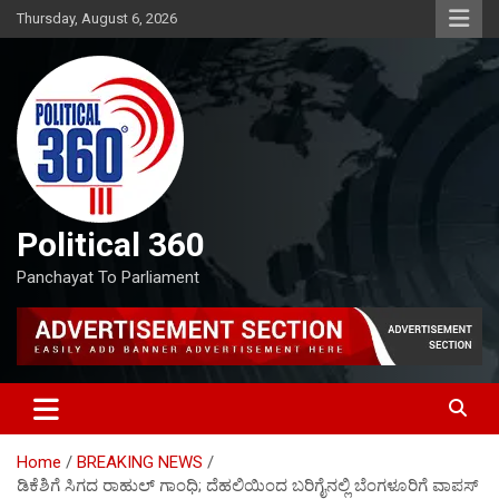
Skip
Thursday, August 6, 2026
to
content
Political 360
Panchayat To Parliament
Home
BREAKING NEWS
ಡಿಕೆಶಿಗೆ ಸಿಗದ ರಾಹುಲ್‌ ಗಾಂಧಿ; ದೆಹಲಿಯಿಂದ ಬರಿಗೈನಲ್ಲಿ ಬೆಂಗಳೂರಿಗೆ ವಾಪಸ್