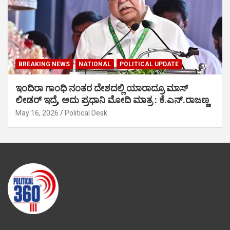
BREAKING NEWS
NATIONAL
POLITICAL UPDATE
ಇಂದಿರಾ ಗಾಂಧಿ ನಂತರ ದೇಶದಲ್ಲಿ ಯಾರಾದ್ರೂ ಮಾಸ್
ಲೀಡರ್ ಇದ್ರೆ, ಅದು ಪ್ರಧಾನಿ ಮೋದಿ ಮಾತ್ರ : ಕೆ.ಎನ್.ರಾಜಣ್ಣ
May 16, 2026
Political Desk