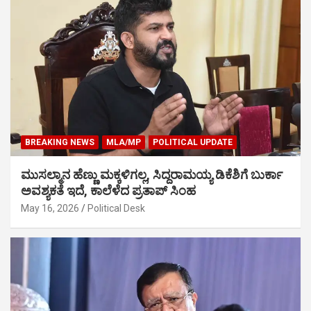
BREAKING NEWS
MLA/MP
POLITICAL UPDATE
ಮುಸಲ್ಮಾನ ಹೆಣ್ಣು ಮಕ್ಕಳಿಗಲ್ಲ, ಸಿದ್ದರಾಮಯ್ಯ ಡಿಕೆಶಿಗೆ ಬುರ್ಕಾ
ಅವಶ್ಯಕತೆ ಇದೆ, ಕಾಲೆಳೆದ ಪ್ರತಾಪ್ ಸಿಂಹ
May 16, 2026
Political Desk