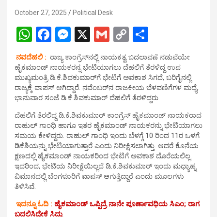
October 27, 2025
Political Desk
W
F
M
X
G
C
S
h
a
es
m
o
h
ನವದೆಹಲಿ :
ರಾಜ್ಯ ಕಾಂಗ್ರೆಸ್‌ನಲ್ಲಿ ನಾಯಕತ್ವ ಬದಲಾವಣೆ ನಡುವೆಯೇ
at
ce
se
ail
py
ar
ಹೈಕಮಾಂಡ್ ನಾಯಕರನ್ನ ಭೇಟಿಯಾಗಲು ದೆಹಲಿಗೆ ತೆರಳಿದ್ದ ಉಪ
s
b
n
Li
e
ಮುಖ್ಯಮಂತ್ರಿ ಡಿ.ಕೆ.ಶಿವಕುಮಾರ್‌ಗೆ ಭೇಟಿಗೆ ಅವಕಾಶ ಸಿಗದೆ, ಬರಿಗೈನಲ್ಲಿ
ರಾಜ್ಯಕ್ಕೆ ವಾಪಸ್ ಆಗಿದ್ದಾರೆ. ನವೆಂಬರ್‌ನ ರಾಜಕೀಯ ಬೆಳವಣಿಗೆಗಳ ಮಧ್ಯೆ,
A
o
g
n
ಭಾನುವಾರ ಸಂಜೆ ಡಿ.ಕೆ.ಶಿವಕುಮಾರ್ ದೆಹಲಿಗೆ ತೆರಳಿದ್ದರು.
p
o
er
k
ದೆಹಲಿಗೆ ತೆರಲಿದ್ದ ಡಿ.ಕೆ.ಶಿವಕುಮಾರ್ ಕಾಂಗ್ರೆಸ್ ಹೈಕಮಾಂಡ್ ನಾಯಕರಾದ
p
k
ರಾಹುಲ್ ಗಾಂಧಿ ಹಾಗೂ ಇತರ ಹೈಕಮಾಂಡ್ ನಾಯಕರನ್ನು ಭೇಟಿಯಾಗಲು
ಸಮಯ ಕೇಳಿದ್ದರು. ರಾಹುಲ್ ಗಾಂಧಿ ಇಂದು ಬೆಳಗ್ಗೆ 10 ರಿಂದ 11ರ ಒಳಗೆ
ಡಿಕೆಶಿಯನ್ನು ಭೇಟಿಯಾಗುತ್ತಾರೆ ಎಂದು ನಿರೀಕ್ಷಿಸಲಾಗಿತ್ತು. ಆದರೆ ಕೊನೆಯ
ಕ್ಷಣದಲ್ಲಿ ಹೈಕಮಾಂಡ್ ನಾಯಕರಿಂದ ಭೇಟಿಗೆ ಅವಕಾಶ ದೊರೆಯಲಿಲ್ಲ.
ಇದರಿಂದ, ಭೇಟಿಯ ನಿರೀಕ್ಷೆಯಿಲ್ಲದೆ ಡಿ.ಕೆ.ಶಿವಕುಮಾರ್ ಇಂದು ಮಧ್ಯಾಹ್ನ
ವಿಮಾನದಲ್ಲಿ ಬೆಂಗಳೂರಿಗೆ ವಾಪಸ್ ಆಗುತ್ತಿದ್ದಾರೆ ಎಂದು ಮೂಲಗಳು
ತಿಳಿಸಿವೆ.
ಇದನ್ನೂ ಓದಿ :
ಹೈಕಮಾಂಡ್ ಒಪ್ಪಿದ್ರೆ ನಾನೇ ಪೂರ್ಣಾವಧಿಯ ಸಿಎಂ; ರಾಗ
ಬದಲಿಸಿದ್ದೇಕೆ ಸಿದ್ದು