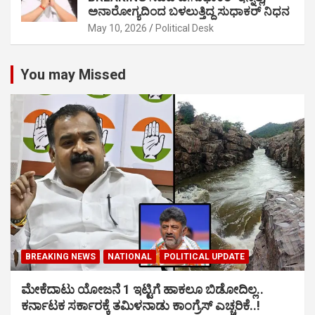
ಅನಾರೋಗ್ಯದಿಂದ ಬಳಲುತ್ತಿದ್ದ ಸುಧಾಕರ್ ನಿಧನ
May 10, 2026
Political Desk
You may Missed
BREAKING NEWS
NATIONAL
POLITICAL UPDATE
ಮೇಕೆದಾಟು ಯೋಜನೆ 1 ಇಟ್ಟಿಗೆ ಹಾಕಲೂ ಬಿಡೋದಿಲ್ಲ..
ಕರ್ನಾಟಕ ಸರ್ಕಾರಕ್ಕೆ ತಮಿಳನಾಡು ಕಾಂಗ್ರೆಸ್ ಎಚ್ಚರಿಕೆ..!