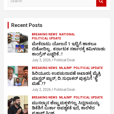
e
a
r
c
Recent Posts
h
BREAKING NEWS
NATIONAL
POLITICAL UPDATE
ಮೇಕೆದಾಟು ಯೋಜನೆ 1 ಇಟ್ಟಿಗೆ ಹಾಕಲೂ
ಬಿಡೋದಿಲ್ಲ.. ಕರ್ನಾಟಕ ಸರ್ಕಾರಕ್ಕೆ ತಮಿಳನಾಡು
ಕಾಂಗ್ರೆಸ್ ಎಚ್ಚರಿಕೆ..!
July 3, 2026
Political Desk
BREAKING NEWS
MLA/MP
POLITICAL UPDATE
ಹಿರಿಯೂರು ಉಪಚುನಾವಣೆ ಅಖಾಡಕ್ಕೆ ಮೈತ್ರಿ
ಮಾಸ್ಟರ್ ಪ್ಲಾನ್, ದಿ.ಸುಧಾಕರ್ ಪುತ್ರನಿಗೆ ‘ಕೈ’
ಮಣೆ..!?
July 2, 2026
Political Desk
BREAKING NEWS
MLA/MP
POLITICAL UPDATE
ಮುಸಲ್ಮಾನ ಹೆಣ್ಣು ಮಕ್ಕಳಿಗಲ್ಲ, ಸಿದ್ದರಾಮಯ್ಯ
ಡಿಕೆಶಿಗೆ ಬುರ್ಕಾ ಅವಶ್ಯಕತೆ ಇದೆ, ಕಾಲೆಳೆದ
ಪ್ರತಾಪ್ ಸಿಂಹ