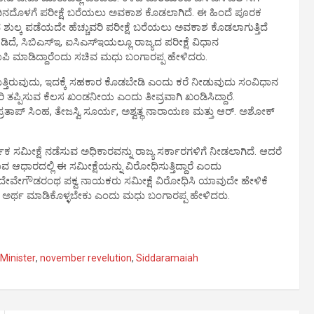
 20 ದಿನದೊಳಗೆ ಪರೀಕ್ಷೆ ಬರೆಯಲು ಅವಕಾಶ ಕೊಡಲಾಗಿದೆ. ಈ ಹಿಂದೆ ಪೂರಕ
ಿಂದ ಶುಲ್ಕ ಪಡೆಯದೇ ಹೆಚ್ಚುವರಿ ಪರೀಕ್ಷೆ ಬರೆಯಲು ಅವಕಾಶ ಕೊಡಲಾಗುತ್ತಿದೆ
ಡಿದೆ, ಸಿಬಿಎಸ್ಇ, ಐಸಿಎಸ್ಇಯಲ್ಲೂ ರಾಜ್ಯದ ಪರೀಕ್ಷೆ ವಿಧಾನ
 ಕಾಪಿ ಮಾಡಿದ್ದಾರೆಂದು ಸಚಿವ ಮಧು ಬಂಗಾರಪ್ಪ ಹೇಳಿದರು.
ುತ್ತಿರುವುದು, ಇದಕ್ಕೆ ಸಹಕಾರ ಕೊಡಬೇಡಿ ಎಂದು ಕರೆ ನೀಡುವುದು ಸಂವಿಧಾನ
ರಿ ತಪ್ಪಿಸುವ ಕೆಲಸ ಖಂಡನೀಯ ಎಂದು ತೀವ್ರವಾಗಿ ಖಂಡಿಸಿದ್ದಾರೆ.
 ಪ್ರತಾಪ್ ಸಿಂಹ, ತೇಜಸ್ವಿ ಸೂರ್ಯ, ಅಶ್ವತ್ಥ ನಾರಾಯಣ ಮತ್ತು ಆರ್. ಅಶೋಕ್
ಕ ಸಮೀಕ್ಷೆ ನಡೆಸುವ ಅಧಿಕಾರವನ್ನು ರಾಜ್ಯ ಸರ್ಕಾರಗಳಿಗೆ ನೀಡಲಾಗಿದೆ. ಆದರೆ
ಧಾರದಲ್ಲಿ ಈ ಸಮೀಕ್ಷೆಯನ್ನು ವಿರೋಧಿಸುತ್ತಿದ್ದಾರೆ ಎಂದು
ನ ದೇವೇಗೌಡರಂಥ ಪಕ್ವ ನಾಯಕರು ಸಮೀಕ್ಷೆ ವಿರೋಧಿಸಿ ಯಾವುದೇ ಹೇಳಿಕೆ
ದವರು ಅರ್ಥ ಮಾಡಿಕೊಳ್ಳಬೇಕು ಎಂದು ಮಧು ಬಂಗಾರಪ್ಪ ಹೇಳಿದರು.
Minister
,
november revelution
,
Siddaramaiah