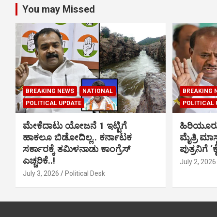
You may Missed
BREAKING NEWS
NATIONAL
BREAKING 
POLITICAL UPDATE
POLITICAL
ಮೇಕೆದಾಟು ಯೋಜನೆ 1 ಇಟ್ಟಿಗೆ
ಹಿರಿಯೂರ
ಹಾಕಲೂ ಬಿಡೋದಿಲ್ಲ.. ಕರ್ನಾಟಕ
ಮೈತ್ರಿ ಮಾಸ
ಸರ್ಕಾರಕ್ಕೆ ತಮಿಳನಾಡು ಕಾಂಗ್ರೆಸ್
ಪುತ್ರನಿಗೆ ‘
ಎಚ್ಚರಿಕೆ..!
July 2, 2026
July 3, 2026
Political Desk