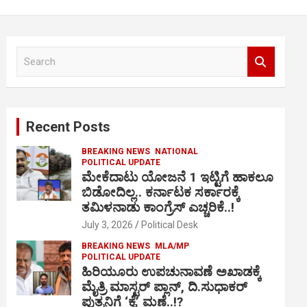
S
e
a
r
c
Recent Posts
h
BREAKING NEWS
NATIONAL
POLITICAL UPDATE
ಮೇಕೆದಾಟು ಯೋಜನೆ 1 ಇಟ್ಟಿಗೆ ಹಾಕಲೂ
ಬಿಡೋದಿಲ್ಲ.. ಕರ್ನಾಟಕ ಸರ್ಕಾರಕ್ಕೆ
ತಮಿಳನಾಡು ಕಾಂಗ್ರೆಸ್ ಎಚ್ಚರಿಕೆ..!
July 3, 2026
Political Desk
BREAKING NEWS
MLA/MP
POLITICAL UPDATE
ಹಿರಿಯೂರು ಉಪಚುನಾವಣೆ ಅಖಾಡಕ್ಕೆ
ಮೈತ್ರಿ ಮಾಸ್ಟರ್ ಪ್ಲಾನ್, ದಿ.ಸುಧಾಕರ್
ಪುತ್ರನಿಗೆ ‘ಕೈ’ ಮಣೆ..!?