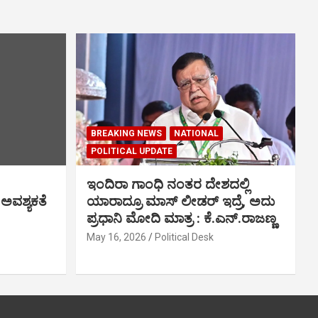
BREAKING NEWS
NATIONAL
POLITICAL UPDATE
ಇಂದಿರಾ ಗಾಂಧಿ ನಂತರ ದೇಶದಲ್ಲಿ
 ಅವಶ್ಯಕತೆ
ಯಾರಾದ್ರೂ ಮಾಸ್ ಲೀಡರ್ ಇದ್ರೆ, ಅದು
ಪ್ರಧಾನಿ ಮೋದಿ ಮಾತ್ರ : ಕೆ.ಎನ್.ರಾಜಣ್ಣ
May 16, 2026
Political Desk