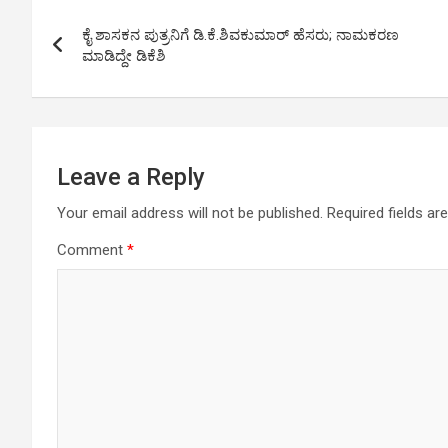
A
o
g
n
Post
p
o
er
k
ಕೈ ಶಾಸಕನ ಪುತ್ರನಿಗೆ ಡಿ.ಕೆ.ಶಿವಕುಮಾರ್ ಹೆಸರು; ನಾಮಕರಣ
navigation
ಮಾಡಿದ್ದೇ ಡಿಕೆಶಿ
p
k
Leave a Reply
Your email address will not be published.
Required fields a
Comment
*