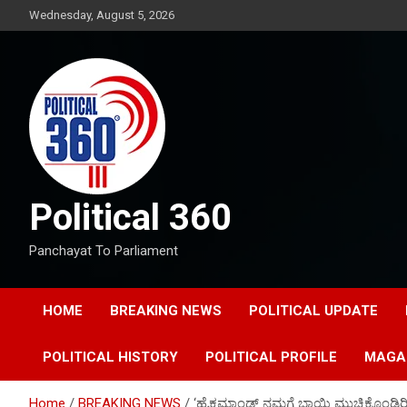
Skip
Wednesday, August 5, 2026
to
content
Political 360
Panchayat To Parliament
HOME
BREAKING NEWS
POLITICAL UPDATE
POLITICAL HISTORY
POLITICAL PROFILE
MAGA
Home
BREAKING NEWS
‘ಹೈಕಮಾಂಡ್ ನಮಗೆ ಬಾಯಿ ಮುಚ್ಚಿಕೊಂಡಿರಿ ಅಂದ