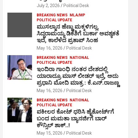
July 2, 2026
Political Desk
BREAKING NEWS
MLA/MP
POLITICAL UPDATE
ಮುಸಲ್ಮಾನ ಹೆಣ್ಣು ಮಕ್ಕಳಿಗಲ್ಲ,
ಸಿದ್ದರಾಮಯ್ಯ ಡಿಕೆಶಿಗೆ ಬುರ್ಕಾ ಅವಶ್ಯಕತೆ
ಇದೆ, ಕಾಲೆಳೆದ ಪ್ರತಾಪ್ ಸಿಂಹ
May 16, 2026
Political Desk
BREAKING NEWS
NATIONAL
POLITICAL UPDATE
ಇಂದಿರಾ ಗಾಂಧಿ ನಂತರ ದೇಶದಲ್ಲಿ
ಯಾರಾದ್ರೂ ಮಾಸ್ ಲೀಡರ್ ಇದ್ರೆ, ಅದು
ಪ್ರಧಾನಿ ಮೋದಿ ಮಾತ್ರ : ಕೆ.ಎನ್.ರಾಜಣ್ಣ
May 16, 2026
Political Desk
BREAKING NEWS
NATIONAL
POLITICAL UPDATE
ವಕೀಲರ ಕೋಟ್ ಧರಿಸಿ ಹೈಕೋರ್ಟ್​ಗೆ
ಬಂದ ಮಮತಾ ಬ್ಯಾನರ್ಜಿಗೆ ಬಾರ್
ಕೌನ್ಸಿಲ್ ಶಾಕ್..!
May 15, 2026
Political Desk