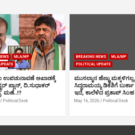
NEWS
MLA/MP
BREAKING NEWS
MLA/MP
 UPDATE
POLITICAL UPDATE
ು ಉಪಚುನಾವಣೆ ಅಖಾಡಕ್ಕೆ
ಮುಸಲ್ಮಾನ ಹೆಣ್ಣು ಮಕ್ಕಳಿಗಲ್ಲ,
್ಟರ್ ಪ್ಲಾನ್, ದಿ.ಸುಧಾಕರ್
ಸಿದ್ದರಾಮಯ್ಯ ಡಿಕೆಶಿಗೆ ಬುರ್ಕಾ
ಕೈ’ ಮಣೆ..!?
ಇದೆ, ಕಾಲೆಳೆದ ಪ್ರತಾಪ್ ಸಿಂಹ
Political Desk
May 16, 2026
Political Desk