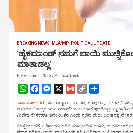
BREAKING NEWS
MLA/MP
POLITICAL UPDATE
‘ಹೈಕಮಾಂಡ್ ನಮಗೆ ಬಾಯಿ ಮುಚ್ಚಿಕೊಂಡಿರಿ
ಮಾತಾಡಲ್ಲ’
November 1, 2025
Political Desk
W
F
M
X
G
C
S
h
a
es
m
o
h
ಚಾಮರಾಜನಗರ :
ಸಿಎಂ ಸ್ಥಾನ ಬದಲಾವಣೆ, ಸಂಪುಟ ಪುನರ್‌ರಚನೆ ಎಲ್ಲವೂ
at
ce
se
ail
py
ar
ಅವಕಾಶ ಕೊಟ್ಟಾಗ ಕೆಲಸ ಮಾಡಬೇಕು. ಅವಕಾಶ ಇಲ್ಲದಿದ್ದಾಗ ಪಕ್ಷಕ್ಕಾಗಿ ದುಡಿಯ
s
b
n
Li
e
ನೀವೆಷ್ಟು ಕೇಳಿದರೂ ಇದೇ ಉತ್ತರ ಎಂದು ಸಚಿವ ಮಧು ಬಂಗಾರಪ್ಪ ಹೇಳಕೆ ನ
A
o
g
n
ಕೊಳ್ಳೆಗಾಲದಲ್ಲಿ ಸುದ್ದಿಗಾರರೊಂದಿಗೆ ಮಾತನಾಡಿದ ಅವರು, ಈ ನವೆಂಬರ್‌ ಕ್
ನಮಗೆ ವರಿಷ್ಠರು ಬಾಯಿ ಮುಚ್ಕೊಂಡು ಇರಿ ಎಂದಿದ್ದಾರೆ. ಆ ವಿಚಾರದ ಬಗ್ಗ