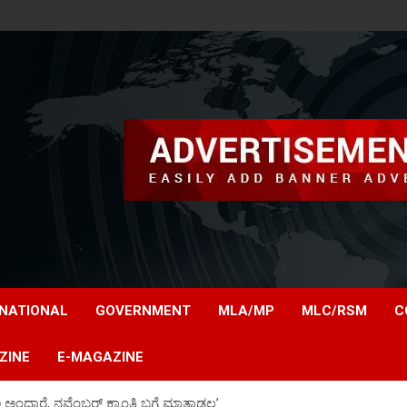
NATIONAL
GOVERNMENT
MLA/MP
MLC/RSM
C
ZINE
E-MAGAZINE
್ದಾರೆ, ನವೆಂಬರ್‌ ಕ್ರಾಂತಿ ಬಗ್ಗೆ ಮಾತಾಡಲ್ಲ’