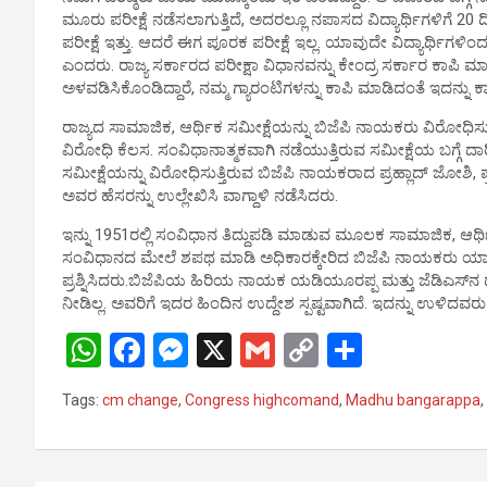
p
o
er
k
ಮೂರು ಪರೀಕ್ಷೆ ನಡೆಸಲಾಗುತ್ತಿದೆ, ಅದರಲ್ಲೂ ನಪಾಸದ ವಿದ್ಯಾರ್ಥಿಗಳಿಗೆ
p
k
ಪರೀಕ್ಷೆ ಇತ್ತು. ಆದರೆ ಈಗ ಪೂರಕ ಪರೀಕ್ಷೆ ಇಲ್ಲ. ಯಾವುದೇ ವಿದ್ಯಾರ್ಥಿಗಳ
ಎಂದರು. ರಾಜ್ಯ ಸರ್ಕಾರದ ಪರೀಕ್ಷಾ ವಿಧಾನವನ್ನು ಕೇಂದ್ರ ಸರ್ಕಾರ ಕಾಪಿ ಮಾ
ಅಳವಡಿಸಿಕೊಂಡಿದ್ದಾರೆ, ನಮ್ಮ ಗ್ಯಾರಂಟಿಗಳನ್ನು ಕಾಪಿ ಮಾಡಿದಂತೆ ಇದನ್ನು
ರಾಜ್ಯದ ಸಾಮಾಜಿಕ, ಆರ್ಥಿಕ ಸಮೀಕ್ಷೆಯನ್ನು ಬಿಜೆಪಿ ನಾಯಕರು ವಿರೋಧಿಸ
ವಿರೋಧಿ ಕೆಲಸ. ಸಂವಿಧಾನಾತ್ಮಕವಾಗಿ ನಡೆಯುತ್ತಿರುವ ಸಮೀಕ್ಷೆಯ ಬಗ್ಗೆ ದಾ
ಸಮೀಕ್ಷೆಯನ್ನು ವಿರೋಧಿಸುತ್ತಿರುವ ಬಿಜೆಪಿ ನಾಯಕರಾದ ಪ್ರಹ್ಲಾದ್ ಜೋಶಿ,
ಅವರ ಹೆಸರನ್ನು ಉಲ್ಲೇಖಿಸಿ ವಾಗ್ದಾಳಿ ನಡೆಸಿದರು.
ಇನ್ನು 1951ರಲ್ಲಿ ಸಂವಿಧಾನ ತಿದ್ದುಪಡಿ ಮಾಡುವ ಮೂಲಕ ಸಾಮಾಜಿಕ, ಆರ್ಥಿ
ಸಂವಿಧಾನದ ಮೇಲೆ ಶಪಥ ಮಾಡಿ ಅಧಿಕಾರಕ್ಕೇರಿದ ಬಿಜೆಪಿ ನಾಯಕರು ಯಾವ ಆ
ಪ್ರಶ್ನಿಸಿದರು.ಬಿಜೆಪಿಯ ಹಿರಿಯ ನಾಯಕ ಯಡಿಯೂರಪ್ಪ ಮತ್ತು ಜೆಡಿಎಸ್‌
ನೀಡಿಲ್ಲ. ಅವರಿಗೆ ಇದರ ಹಿಂದಿನ ಉದ್ದೇಶ ಸ್ಪಷ್ಟವಾಗಿದೆ. ಇದನ್ನು ಉಳಿ
W
F
M
X
G
C
S
h
a
es
m
o
h
Tags:
cm change
,
Congress highcomand
,
Madhu bangarappa
,
at
ce
se
ail
py
ar
s
b
n
Li
e