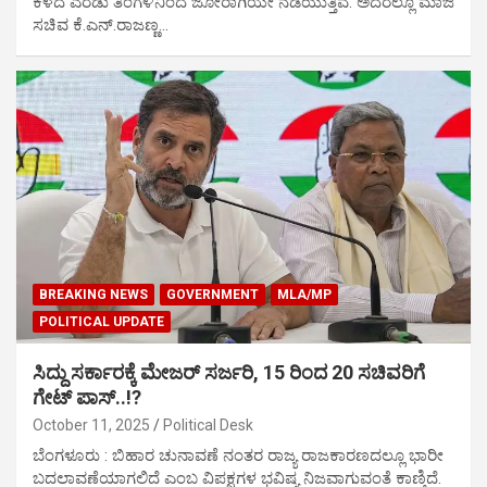
ಕಳೆದ ಎರಡು ತಿಂಗಳಿನಿಂದ ಜೋರಾಗಿಯೇ ನಡೆಯುತ್ತಿವೆ. ಅದರಲ್ಲೂ ಮಾಜಿ
ಸಚಿವ ಕೆ.ಎನ್‌.ರಾಜಣ್ಣ…
BREAKING NEWS
GOVERNMENT
MLA/MP
POLITICAL UPDATE
ಸಿದ್ದು ಸರ್ಕಾರಕ್ಕೆ ಮೇಜರ್ ಸರ್ಜರಿ, 15 ರಿಂದ 20 ಸಚಿವರಿಗೆ
ಗೇಟ್ ಪಾಸ್..!?
October 11, 2025
Political Desk
ಬೆಂಗಳೂರು : ಬಿಹಾರ ಚುನಾವಣೆ ನಂತರ ರಾಜ್ಯ ರಾಜಕಾರಣದಲ್ಲೂ ಭಾರೀ
ಬದಲಾವಣೆಯಾಗಲಿದೆ ಎಂಬ ವಿಪಕ್ಷಗಳ ಭವಿಷ್ಯ ನಿಜವಾಗುವಂತೆ ಕಾಣ್ತಿದೆ.