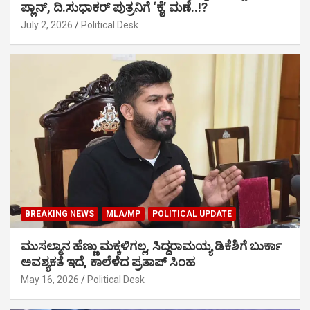
ಪ್ಲಾನ್, ದಿ.ಸುಧಾಕರ್ ಪುತ್ರನಿಗೆ ‘ಕೈ’ ಮಣೆ..!?
July 2, 2026
Political Desk
BREAKING NEWS
MLA/MP
POLITICAL UPDATE
ಮುಸಲ್ಮಾನ ಹೆಣ್ಣು ಮಕ್ಕಳಿಗಲ್ಲ, ಸಿದ್ದರಾಮಯ್ಯ ಡಿಕೆಶಿಗೆ ಬುರ್ಕಾ
ಅವಶ್ಯಕತೆ ಇದೆ, ಕಾಲೆಳೆದ ಪ್ರತಾಪ್ ಸಿಂಹ
May 16, 2026
Political Desk