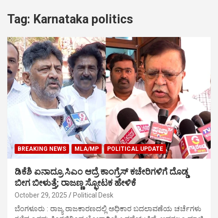
Tag:
Karnataka politics
BREAKING NEWS
MLA/MP
POLITICAL UPDATE
ಡಿಕೆಶಿ ಏನಾದ್ರೂ ಸಿಎಂ ಆದ್ರೆ ಕಾಂಗ್ರೆಸ್‌ ಕಚೇರಿಗಳಿಗೆ ದೊಡ್ಡ
ಬೀಗ ಬೀಳುತ್ತೆ; ರಾಜಣ್ಣ ಸ್ಫೋಟಕ ಹೇಳಿಕೆ
October 29, 2025
Political Desk
ಬೆಂಗಳೂರು : ರಾಜ್ಯ ರಾಜಕಾರಣದಲ್ಲಿ ಅಧಿಕಾರ ಬದಲಾವಣೆಯ ಚರ್ಚೆಗಳು