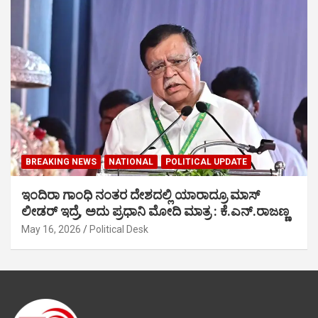
BREAKING NEWS
NATIONAL
POLITICAL UPDATE
ಇಂದಿರಾ ಗಾಂಧಿ ನಂತರ ದೇಶದಲ್ಲಿ ಯಾರಾದ್ರೂ ಮಾಸ್
ಲೀಡರ್ ಇದ್ರೆ, ಅದು ಪ್ರಧಾನಿ ಮೋದಿ ಮಾತ್ರ : ಕೆ.ಎನ್.ರಾಜಣ್ಣ
May 16, 2026
Political Desk