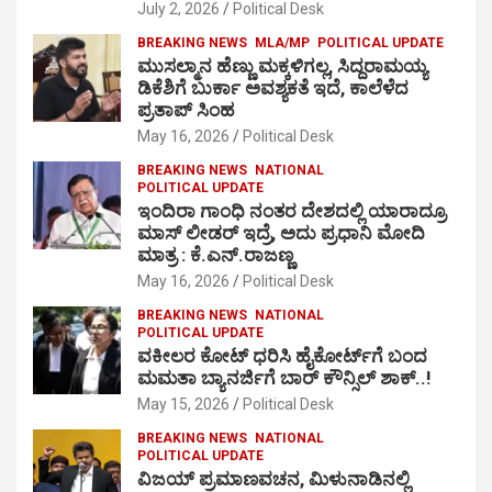
July 2, 2026
Political Desk
BREAKING NEWS
MLA/MP
POLITICAL UPDATE
ಮುಸಲ್ಮಾನ ಹೆಣ್ಣು ಮಕ್ಕಳಿಗಲ್ಲ, ಸಿದ್ದರಾಮಯ್ಯ
ಡಿಕೆಶಿಗೆ ಬುರ್ಕಾ ಅವಶ್ಯಕತೆ ಇದೆ, ಕಾಲೆಳೆದ
ಪ್ರತಾಪ್ ಸಿಂಹ
May 16, 2026
Political Desk
BREAKING NEWS
NATIONAL
POLITICAL UPDATE
ಇಂದಿರಾ ಗಾಂಧಿ ನಂತರ ದೇಶದಲ್ಲಿ ಯಾರಾದ್ರೂ
ಮಾಸ್ ಲೀಡರ್ ಇದ್ರೆ, ಅದು ಪ್ರಧಾನಿ ಮೋದಿ
ಮಾತ್ರ : ಕೆ.ಎನ್.ರಾಜಣ್ಣ
May 16, 2026
Political Desk
BREAKING NEWS
NATIONAL
POLITICAL UPDATE
ವಕೀಲರ ಕೋಟ್ ಧರಿಸಿ ಹೈಕೋರ್ಟ್​ಗೆ ಬಂದ
ಮಮತಾ ಬ್ಯಾನರ್ಜಿಗೆ ಬಾರ್ ಕೌನ್ಸಿಲ್ ಶಾಕ್..!
May 15, 2026
Political Desk
BREAKING NEWS
NATIONAL
POLITICAL UPDATE
ವಿಜಯ್ ಪ್ರಮಾಣವಚನ, ಮಿಳುನಾಡಿನಲ್ಲಿ