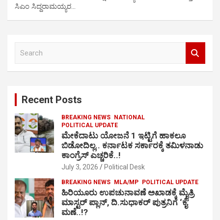
ಸಿಎಂ ಸಿದ್ದರಾಮಯ್ಯರ…
S
e
a
r
c
Recent Posts
h
BREAKING NEWS
NATIONAL
POLITICAL UPDATE
ಮೇಕೆದಾಟು ಯೋಜನೆ 1 ಇಟ್ಟಿಗೆ ಹಾಕಲೂ
ಬಿಡೋದಿಲ್ಲ.. ಕರ್ನಾಟಕ ಸರ್ಕಾರಕ್ಕೆ ತಮಿಳನಾಡು
ಕಾಂಗ್ರೆಸ್ ಎಚ್ಚರಿಕೆ..!
July 3, 2026
Political Desk
BREAKING NEWS
MLA/MP
POLITICAL UPDATE
ಹಿರಿಯೂರು ಉಪಚುನಾವಣೆ ಅಖಾಡಕ್ಕೆ ಮೈತ್ರಿ
ಮಾಸ್ಟರ್ ಪ್ಲಾನ್, ದಿ.ಸುಧಾಕರ್ ಪುತ್ರನಿಗೆ ‘ಕೈ’
ಮಣೆ..!?