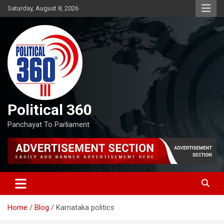
Skip
Saturday, August 8, 2026
to
content
Political 360
Panchayat To Parliament
Home
Blog
Karnataka politics