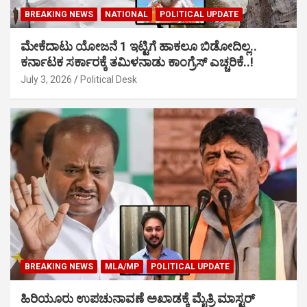
BREAKING NEWS
NATIONAL
POLITICAL UPDATE
ಮೇಕೆದಾಟು ಯೋಜನೆ 1 ಇಟ್ಟಿಗೆ ಹಾಕಲೂ ಬಿಡೋದಿಲ್ಲ..
ಕರ್ನಾಟಕ ಸರ್ಕಾರಕ್ಕೆ ತಮಿಳನಾಡು ಕಾಂಗ್ರೆಸ್ ಎಚ್ಚರಿಕೆ..!
July 3, 2026
Political Desk
BREAKING NEWS
MLA/MP
POLITICAL UPDATE
ಹಿರಿಯೂರು ಉಪಚುನಾವಣೆ ಅಖಾಡಕ್ಕೆ ಮೈತ್ರಿ ಮಾಸ್ಟರ್