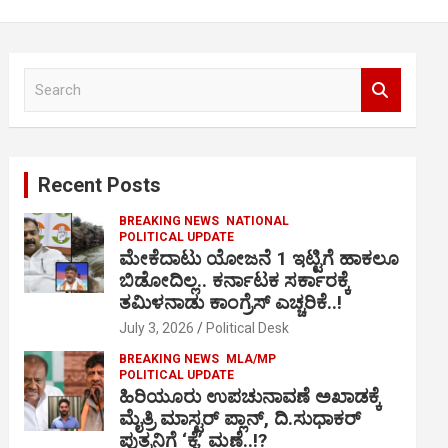
S
e
a
r
c
Recent Posts
h
BREAKING NEWS
NATIONAL
POLITICAL UPDATE
ಮೇಕೆದಾಟು ಯೋಜನೆ 1 ಇಟ್ಟಿಗೆ ಹಾಕಲೂ
ಬಿಡೋದಿಲ್ಲ.. ಕರ್ನಾಟಕ ಸರ್ಕಾರಕ್ಕೆ
ತಮಿಳನಾಡು ಕಾಂಗ್ರೆಸ್ ಎಚ್ಚರಿಕೆ..!
July 3, 2026
Political Desk
BREAKING NEWS
MLA/MP
POLITICAL UPDATE
ಹಿರಿಯೂರು ಉಪಚುನಾವಣೆ ಅಖಾಡಕ್ಕೆ
ಮೈತ್ರಿ ಮಾಸ್ಟರ್ ಪ್ಲಾನ್, ದಿ.ಸುಧಾಕರ್
ಪುತ್ರನಿಗೆ ‘ಕೈ’ ಮಣೆ..!?