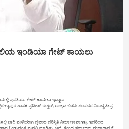
ೆಹಲಿಯ ಇಂಡಿಯಾ ಗೇಟ್ ಕಾಯಲು
ಯಲ್ಲಿ ಇಂಡಿಯಾ ಗೇಟ್ ಕಾಯಲು ಇದ್ದಾರಾ
ಬಳ್ಳಾಪುರ ಶಾಸಕ ಪ್ರದೀಪ್ ಈಶ್ವರ್, ರಾಜ್ಯದ ಬಿಜೆಪಿ ಸಂಸದರ ವಿರುದ್ಧ ತೀವ್ರ
ಲಿ ಭಾರಿ ಮಳೆಯಾಗಿ ಪ್ರವಾಹ ಪರಿಸ್ಥಿತಿ ನಿರ್ಮಾಣವಾಗಿತ್ತು. ಇದರಿಂದ
ಾರ ನೀಡುವಂತೆ ಮನವಿ ಮಾಡಿತ್ತು. ಆದ್ರೆ, ಕೇಂದ್ರ ಸರ್ಕಾರವು ಮಹಾರಾಷ್ಟ್ರಕ್ಕೆ