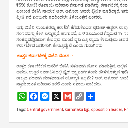
p
o
er
k
₹1556 ಕೋಟಿ ರೂಪಾಯಿ ಪರಿಹಾರ ಬಿಡುಗಡೆ ಮಾಡಿದ್ದು, ಕರ್ನಾಟಕಕ್ಕೆ ಕೇವಲ
p
k
ಎಂಬಂತೆ ಬಿಜೆಪಿ ನಾಯಕ ಆರ್. ಅಶೋಕ ಅವರು ಟ್ವೀಟ್ ಮಾಡಿದ್ದಾರೆ. ಇದು ರಾ
ಪ್ರೀತಿ ಇದೆ ಎಂಬುದು ಇದರಿಂದಲೇ ತಿಳಿಯುತ್ತದೆ ಎಂದರು.
ಇನ್ನು ಬಿಜೆಪಿ ನಾಯಕರನ್ನು ತರಾಟೆಗೆ ತೆಗೆದುಕೊಂಡ ಪ್ರದೀಪ್ ಈಶ್ವರ್, ನಾ
ಸಂಸದರನ್ನು ಕೇಳಿ ಎನ್ನುತ್ತಾರೆ. ಹಾಗಾದರೆ, ಎನ್‌ಡಿಎಯಿಂದ ಗೆದ್ದಿರು
ಸಂಕಷ್ಟದಲ್ಲಿರುವಾಗ ಕೇಂದ್ರದ ಮುಂದೆ ಧ್ವನಿ ಎತ್ತಿ ನ್ಯಾಯ ಕೇಳುವುದು ಅವರ ಜವ
ಕರ್ನಾಟಕದ ಜನರಿಗಾಗಿ ಕೇಳುತ್ತಿದ್ದೇವೆ ಎಂದು ಗುಡುಗಿದರು.
ಉತ್ತರ ಕರ್ನಾಟಕಕ್ಕೆ ಬಿಜೆಪಿ ಮೋಸ :-
ಉತ್ತರ ಕರ್ನಾಟಕದ ಜನರಿಗೆ ಬಿಜೆಪಿ ಸತತವಾಗಿ ಮೋಸ ಮಾಡುತ್ತಿದೆ. ಅಲ್ಲಿನ 
ಅವರು, ಉತ್ತರ ಕರ್ನಾಟಕದಲ್ಲಿ ಫೈರ್ ಬ್ರ್ಯಾಂಡ್‌ಗಳೆಂದು ಹೇಳಿಕೊಳ್ಳುವ ಇಲಿಗಳು
ರಾಜ್ಯದ ಪರವಾಗಿ ಮಾತನಾಡುವ ಯೋಗ್ಯತೆ ಇಲ್ಲವೇ? ಆರ್. ಅಶೋಕ್ ಅವರಿಗೆ ನಿಜವ
ನ್ಯಾಯಯುತ ಪರಿಹಾರ ತರಲಿ ಎಂದು ಸವಾಲು ಹಾಕಿದರು.
W
F
M
X
G
C
S
h
a
es
m
o
h
Tags:
Central government
,
karnataka bjp
,
opposition leader
,
P
at
ce
se
ail
py
ar
s
b
n
Li
e