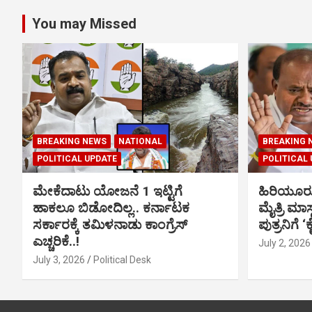
You may Missed
BREAKING NEWS
NATIONAL
BREAKING 
POLITICAL UPDATE
POLITICAL
ಮೇಕೆದಾಟು ಯೋಜನೆ 1 ಇಟ್ಟಿಗೆ
ಹಿರಿಯೂರ
ಹಾಕಲೂ ಬಿಡೋದಿಲ್ಲ.. ಕರ್ನಾಟಕ
ಮೈತ್ರಿ ಮಾಸ
ಸರ್ಕಾರಕ್ಕೆ ತಮಿಳನಾಡು ಕಾಂಗ್ರೆಸ್
ಪುತ್ರನಿಗೆ ‘
ಎಚ್ಚರಿಕೆ..!
July 2, 2026
July 3, 2026
Political Desk