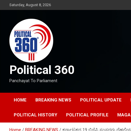
Skip
Saturday, August 8, 2026
to
content
Political 360
Panchayat To Parliament
HOME
BREAKING NEWS
POLITICAL UPDATE
POLITICAL HISTORY
POLITICAL PROFILE
MAGA
Home
BREAKING NEWS
ಕರ್ನಾಟಕದ 19 ಬಿಜೆಪಿ ಸಂಸದರು ದೆಹಲಿ