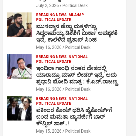
July 2, 2026
Political Desk
BREAKING NEWS
MLA/MP
POLITICAL UPDATE
ಮುಸಲ್ಮಾನ ಹೆಣ್ಣು ಮಕ್ಕಳಿಗಲ್ಲ,
ಸಿದ್ದರಾಮಯ್ಯ ಡಿಕೆಶಿಗೆ ಬುರ್ಕಾ ಅವಶ್ಯಕತೆ
ಇದೆ, ಕಾಲೆಳೆದ ಪ್ರತಾಪ್ ಸಿಂಹ
May 16, 2026
Political Desk
BREAKING NEWS
NATIONAL
POLITICAL UPDATE
ಇಂದಿರಾ ಗಾಂಧಿ ನಂತರ ದೇಶದಲ್ಲಿ
ಯಾರಾದ್ರೂ ಮಾಸ್ ಲೀಡರ್ ಇದ್ರೆ, ಅದು
ಪ್ರಧಾನಿ ಮೋದಿ ಮಾತ್ರ : ಕೆ.ಎನ್.ರಾಜಣ್ಣ
May 16, 2026
Political Desk
BREAKING NEWS
NATIONAL
POLITICAL UPDATE
ವಕೀಲರ ಕೋಟ್ ಧರಿಸಿ ಹೈಕೋರ್ಟ್​ಗೆ
ಬಂದ ಮಮತಾ ಬ್ಯಾನರ್ಜಿಗೆ ಬಾರ್
ಕೌನ್ಸಿಲ್ ಶಾಕ್..!
May 15, 2026
Political Desk