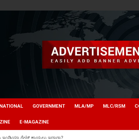
NATIONAL
GOVERNMENT
MLA/MP
MLC/RSM
C
ZINE
E-MAGAZINE
ಯ ಇಂಡಿಯಾ ಗೇಟ್ ಕಾಯಲು ಇದ್ದಾರಾ?