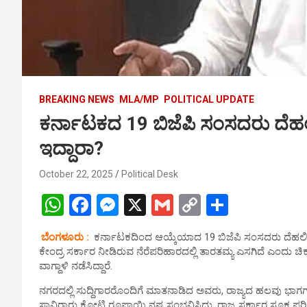
BREAKING NEWS
MLA/MP
POLITICAL UPDATE
ಕರ್ನಾಟಕದ 19 ಬಿಜೆಪಿ ಸಂಸದರು ದ
ಇದ್ದಾರಾ?
October 22, 2025
Political Desk
W
F
M
X
G
C
S
h
a
es
m
o
h
ಬೆಂಗಳೂರು :
ಕರ್ನಾಟಕದಿಂದ ಆಯ್ಕೆಯಾದ 19 ಬಿಜೆಪಿ ಸಂಸದರು ದೆಹಲಿ
at
ce
se
ail
py
ar
ಕೇಂದ್ರ ಸರ್ಕಾರ ನೀಡಿರುವ ನೆರೆಪರಿಹಾರದಲ್ಲಿ ತಾರತಮ್ಯ ಎಸಗಿದೆ ಎಂದು ಚಿಕ್ಕ
s
b
n
Li
e
ವಾಗ್ದಾಳಿ ನಡೆಸಿದ್ದಾರೆ.
A
o
g
n
ನಗರದಲ್ಲಿ ಸುದ್ದಿಗಾರರೊಂದಿಗೆ ಮಾತನಾಡಿದ ಅವರು, ರಾಜ್ಯದ ಹಲವು ಭಾಗಗಳಲ್
ಸಾವಿರಾರು ಕೋಟಿ ರೂಪಾಯಿ ನಷ್ಟ ಸಂಭವಿಸಿದ್ದು, ರಾಜ್ಯ ಸರ್ಕಾರ ಸೂಕ್ತ ಪರಿಹ