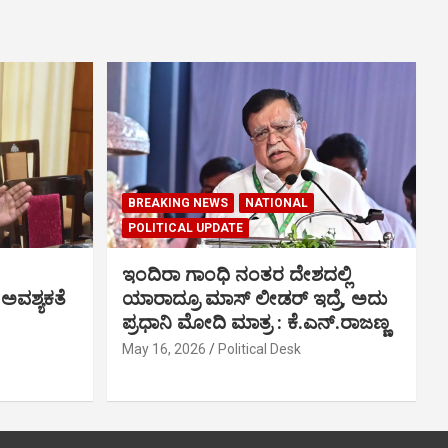
BREAKING NEWS
NATIONAL
POLITICAL UPDATE
ಇಂದಿರಾ ಗಾಂಧಿ ನಂತರ ದೇಶದಲ್ಲಿ
 ಅವಶ್ಯಕತೆ
ಯಾರಾದ್ರೂ ಮಾಸ್ ಲೀಡರ್ ಇದ್ರೆ, ಅದು
ಪ್ರಧಾನಿ ಮೋದಿ ಮಾತ್ರ : ಕೆ.ಎನ್.ರಾಜಣ್ಣ
May 16, 2026
Political Desk