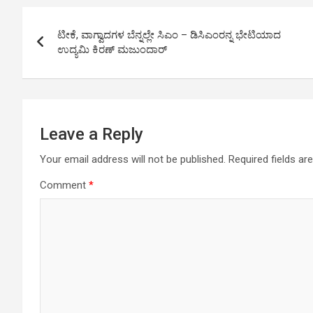
A
o
g
n
Post
p
o
er
k
ಟೀಕೆ, ವಾಗ್ವಾದಗಳ ಬೆನ್ನಲ್ಲೇ ಸಿಎಂ – ಡಿಸಿಎಂರನ್ನ ಭೇಟಿಯಾದ
navigation
ಉದ್ಯಮಿ ಕಿರಣ್ ಮಜುಂದಾರ್
p
k
Leave a Reply
Your email address will not be published.
Required fields a
Comment
*