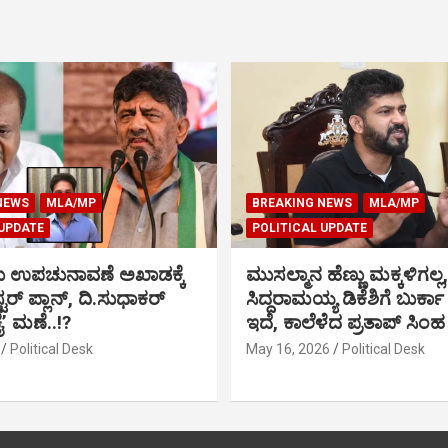
NEWS
MLA/MP
BREAKING NEWS
MLA/MP
 UPDATE
POLITICAL UPDATE
ು ಉಪಚುನಾವಣೆ ಅಖಾಡಕ್ಕೆ
ಮುಸಲ್ಮಾನ ಹೆಣ್ಣು ಮಕ್ಕಳಿಗಲ್ಲ,
್ಟರ್ ಪ್ಲಾನ್, ದಿ.ಸುಧಾಕರ್
ಸಿದ್ದರಾಮಯ್ಯ ಡಿಕೆಶಿಗೆ ಬುರ್ಕಾ
ಕೈ’ ಮಣೆ..!?
ಇದೆ, ಕಾಲೆಳೆದ ಪ್ರತಾಪ್ ಸಿಂಹ
Political Desk
May 16, 2026
Political Desk