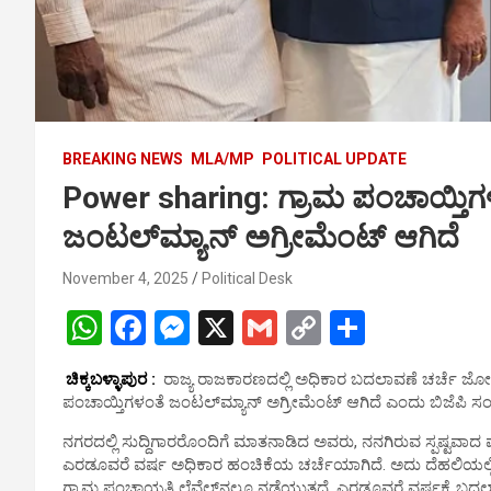
BREAKING NEWS
MLA/MP
POLITICAL UPDATE
Power sharing: ಗ್ರಾಮ ಪಂಚಾಯ್ತಿಗಳಂತ
ಜಂಟಲ್‌ಮ್ಯಾನ್‌ ಅಗ್ರೀಮೆಂಟ್‌ ಆಗಿದೆ
November 4, 2025
Political Desk
W
F
M
X
G
C
S
h
a
es
m
o
h
ಚಿಕ್ಕಬಳ್ಳಾಪುರ :
ರಾಜ್ಯ ರಾಜಕಾರಣದಲ್ಲಿ ಅಧಿಕಾರ ಬದಲಾವಣೆ ಚರ್ಚೆ ಜೋ
at
ce
se
ail
py
ar
ಪಂಚಾಯ್ತಿಗಳಂತೆ ಜಂಟಲ್‌ಮ್ಯಾನ್‌ ಅಗ್ರೀಮೆಂಟ್ ಆಗಿದೆ ಎಂದು ಬಿಜೆಪಿ ಸಂಸ
s
b
n
Li
e
ನಗರದಲ್ಲಿ ಸುದ್ದಿಗಾರರೊಂದಿಗೆ ಮಾತನಾಡಿದ ಅವರು, ನನಗಿರುವ ಸ್ಪಷ್ಟವಾದ
A
o
g
n
ಎರಡೂವರೆ ವರ್ಷ ಅಧಿಕಾರ ಹಂಚಿಕೆಯ ಚರ್ಚೆಯಾಗಿದೆ. ಅದು ದೆಹಲಿಯಲ್ಲಿ 
ಗ್ರಾಮ ಪಂಚಾಯತಿ ಲೆವೆಲ್‌ನಲ್ಲೂ ನಡೆಯುತ್ತದೆ. ಎರಡೂವರೆ ವರ್ಷಕ್ಕೆ ಬದ