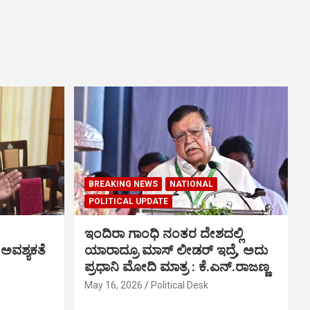
BREAKING NEWS
NATIONAL
POLITICAL UPDATE
ಇಂದಿರಾ ಗಾಂಧಿ ನಂತರ ದೇಶದಲ್ಲಿ
 ಅವಶ್ಯಕತೆ
ಯಾರಾದ್ರೂ ಮಾಸ್ ಲೀಡರ್ ಇದ್ರೆ, ಅದು
ಪ್ರಧಾನಿ ಮೋದಿ ಮಾತ್ರ : ಕೆ.ಎನ್.ರಾಜಣ್ಣ
May 16, 2026
Political Desk