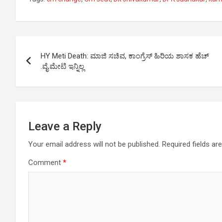
at
ce
se
ail
py
ar
s
b
n
Li
e
A
o
g
n
Post
p
o
er
k
HY Meti Death: ಮಾಜಿ ಸಚಿವ, ಕಾಂಗ್ರೆಸ್​​ ಹಿರಿಯ ಶಾಸಕ ಹೆಚ್​
navigation
.ವೈ.ಮೇಟಿ ಇನ್ನಿಲ್ಲ
p
k
Leave a Reply
Your email address will not be published.
Required fields a
Comment
*