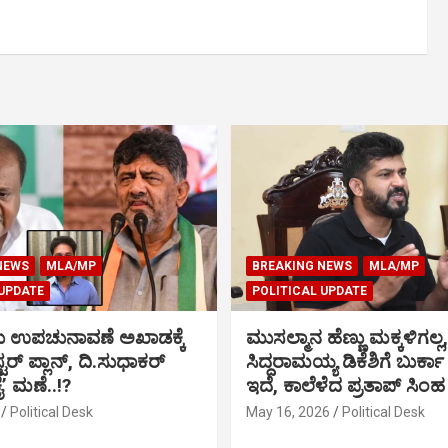
NEWS
MLA/MP
BREAKING NEWS
MLA/MP
 UPDATE
POLITICAL UPDATE
ು ಉಪಚುನಾವಣೆ ಅಖಾಡಕ್ಕೆ
ಮುಸಲ್ಮಾನ ಹೆಣ್ಣು ಮಕ್ಕಳಿಗಲ್ಲ,
್ಟರ್ ಪ್ಲಾನ್, ದಿ.ಸುಧಾಕರ್
ಸಿದ್ದರಾಮಯ್ಯ ಡಿಕೆಶಿಗೆ ಬುರ್ಕಾ
ಕೈ’ ಮಣೆ..!?
ಇದೆ, ಕಾಲೆಳೆದ ಪ್ರತಾಪ್ ಸಿಂಹ
Political Desk
May 16, 2026
Political Desk