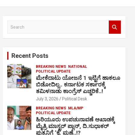
S
e
a
r
c
Recent Posts
h
BREAKING NEWS
NATIONAL
POLITICAL UPDATE
ಮೇಕೆದಾಟು ಯೋಜನೆ 1 ಇಟ್ಟಿಗೆ ಹಾಕಲೂ
ಬಿಡೋದಿಲ್ಲ.. ಕರ್ನಾಟಕ ಸರ್ಕಾರಕ್ಕೆ
ತಮಿಳನಾಡು ಕಾಂಗ್ರೆಸ್ ಎಚ್ಚರಿಕೆ..!
July 3, 2026
Political Desk
BREAKING NEWS
MLA/MP
POLITICAL UPDATE
ಹಿರಿಯೂರು ಉಪಚುನಾವಣೆ ಅಖಾಡಕ್ಕೆ
ಮೈತ್ರಿ ಮಾಸ್ಟರ್ ಪ್ಲಾನ್, ದಿ.ಸುಧಾಕರ್
ಪುತ್ರನಿಗೆ ‘ಕೈ’ ಮಣೆ..!?