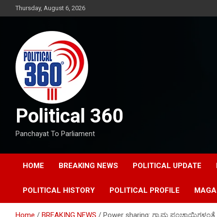
Skip
Thursday, August 6, 2026
to
content
Political 360
Panchayat To Parliament
HOME
BREAKING NEWS
POLITICAL UPDATE
POLITICAL HISTORY
POLITICAL PROFILE
MAGA
Home
BREAKING NEWS
Power sharing: ಗ್ರಾಮ ಪಂಚಾಯ್ತಿಗಳಂತೆ ಸಿ