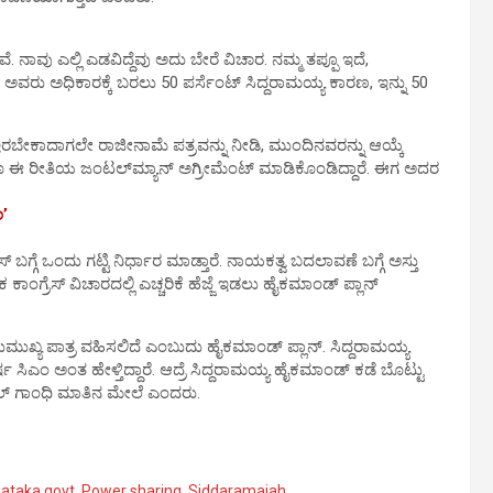
ೆ. ನಾವು ಎಲ್ಲಿ ಎಡವಿದ್ದೆವು ಅದು ಬೇರೆ ವಿಚಾರ. ನಮ್ಮ ತಪ್ಪೂ ಇದೆ,
ಂದರೆ, ಅವರು ಅಧಿಕಾರಕ್ಕೆ ಬರಲು 50 ಪರ್ಸೆಂಟ್ ಸಿದ್ದರಾಮಯ್ಯ ಕಾರಣ, ಇನ್ನು 50
 ಇರಬೇಕಾದಾಗಲೇ ರಾಜೀನಾಮೆ ಪತ್ರವನ್ನು ನೀಡಿ, ಮುಂದಿನವರನ್ನು ಆಯ್ಕೆ
ರೂ ಈ ರೀತಿಯ ಜಂಟಲ್‌ಮ್ಯಾನ್‌ ಅಗ್ರೀಮೆಂಟ್ ಮಾಡಿಕೊಂಡಿದ್ದಾರೆ. ಈಗ ಅದರ
ಂ’
ಗ್ಗೆ ಒಂದು ಗಟ್ಟಿ ನಿರ್ಧಾರ ಮಾಡ್ತಾರೆ. ನಾಯಕತ್ವ ಬದಲಾವಣೆ ಬಗ್ಗೆ ಅಸ್ತು
ಂಗ್ರೆಸ್ ವಿಚಾರದಲ್ಲಿ ಎಚ್ಚರಿಕೆ ಹೆಜ್ಜೆ ಇಡಲು ಹೈಕಮಾಂಡ್​​ ಪ್ಲಾನ್​
ುಖ್ಯ ಪಾತ್ರ ವಹಿಸಲಿದೆ ಎಂಬುದು ಹೈಕಮಾಂಡ್​​ ಪ್ಲಾನ್​. ಸಿದ್ದರಾಮಯ್ಯ
ಷ ಸಿಎಂ ಅಂತ ಹೇಳ್ತಿದ್ದಾರೆ. ಆದ್ರೆ ಸಿದ್ದರಾಮಯ್ಯ ಹೈಕಮಾಂಡ್​ ಕಡೆ ಬೊಟ್ಟು
ಹುಲ್​ ಗಾಂಧಿ ಮಾತಿನ ಮೇಲೆ ಎಂದರು.
nataka govt
,
Power sharing
,
Siddaramaiah