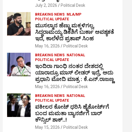
July 2, 2026
Political Desk
BREAKING NEWS
MLA/MP
POLITICAL UPDATE
ಮುಸಲ್ಮಾನ ಹೆಣ್ಣು ಮಕ್ಕಳಿಗಲ್ಲ,
ಸಿದ್ದರಾಮಯ್ಯ ಡಿಕೆಶಿಗೆ ಬುರ್ಕಾ ಅವಶ್ಯಕತೆ
ಇದೆ, ಕಾಲೆಳೆದ ಪ್ರತಾಪ್ ಸಿಂಹ
May 16, 2026
Political Desk
BREAKING NEWS
NATIONAL
POLITICAL UPDATE
ಇಂದಿರಾ ಗಾಂಧಿ ನಂತರ ದೇಶದಲ್ಲಿ
ಯಾರಾದ್ರೂ ಮಾಸ್ ಲೀಡರ್ ಇದ್ರೆ, ಅದು
ಪ್ರಧಾನಿ ಮೋದಿ ಮಾತ್ರ : ಕೆ.ಎನ್.ರಾಜಣ್ಣ
May 16, 2026
Political Desk
BREAKING NEWS
NATIONAL
POLITICAL UPDATE
ವಕೀಲರ ಕೋಟ್ ಧರಿಸಿ ಹೈಕೋರ್ಟ್​ಗೆ
ಬಂದ ಮಮತಾ ಬ್ಯಾನರ್ಜಿಗೆ ಬಾರ್
ಕೌನ್ಸಿಲ್ ಶಾಕ್..!
May 15, 2026
Political Desk