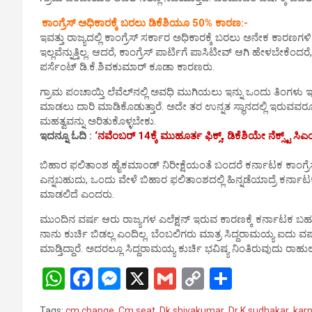
p
o
er
k
ಕಾಂಗ್ರೆಸ್ ಅಧಿಕಾರಕ್ಕೆ ಬರಲು ಡಿಕೆಶಿಯೂ 50% ಕಾರಣ:-
p
k
ಇವತ್ತು ರಾಜ್ಯದಲ್ಲಿ ಕಾಂಗ್ರೆಸ್ ಸರ್ಕಾರ ಅಧಿಕಾರಕ್ಕೆ ಬರಲು ಅನೇಕ ಕಾರಣಗಳಿವ
ಇಲ್ಲವೆನ್ನುತ್ತಿಲ್ಲ. ಆದರೆ, ಕಾಂಗ್ರೆಸ್ ಪಾರ್ಟಿಗೆ ಪಾಸಿಟೀವ್ ಆಗಿ ಹೇಳಬೇಕೆ
ಪರ್ಸೆಂಟ್ ಡಿ.ಕೆ.ಶಿವಕುಮಾರ್ ಕೂಡಾ ಕಾರಣರು.
ಗ್ರಾಮ ಪಂಚಾಯ್ತಿ ಲೆವೆಲ್​ನಲ್ಲಿ ಅವಧಿ ಮುಗಿಯಲು ಇನ್ನು ಒಂದು ತಿಂಗಳು
ಮಾಡಲು ದಾರಿ ಮಾಡಿಕೊಡುತ್ತಾರೆ. ಅದೇ ತರ ಉನ್ನತ ಸ್ಥಾನದಲ್ಲಿ ಇರುವವ
ಮಹತ್ವವನ್ನು ಅರಿತುಕೊಳ್ಳಬೇಕು.
ಇದನ್ನೂ ಓದಿ :
‘ನವೆಂಬರ್ 14ಕ್ಕೆ ಮುಹೂರ್ತ ಫಿಕ್ಸ್, ಡಿಕೆಶಿಯೇ ನೆಕ್ಸ್ಟ್ ಸಿಎ
ಬಿಹಾರ ಫಲಿತಾಂಶ ಹೈಕಮಾಂಡ್ ನಿರೀಕ್ಷೆಯಂತೆ ಬಂದರೆ ಕರ್ನಾಟಕ ಕಾಂಗ್ರೆಸ್ ಬ
ಎನ್ನಬಹುದು, ಒಂದು ವೇಳೆ ಬಿಹಾರ ಫಲಿತಾಂಶದಲ್ಲಿ ಹಿನ್ನಡೆಯಾದ್ರೆ ಕರ್ನಾಟಕ ಕಾ
ಮಾಡಲಿದೆ ಎಂದರು.
ಮುಂದಿನ ವರ್ಷ ಆರು ರಾಜ್ಯಗಳ ಎಲೆಕ್ಷನ್ ಇರುವ ಕಾರಣಕ್ಕೆ ಕರ್ನಾಟಕ ಬಹುಮ
ನಾನು ಕುರ್ಚಿ ಬಿಡಲ್ಲ ಎಂದಿಲ್ಲ. ಬೆಂಬಲಿಗರು ಮಾತ್ರ ಸಿದ್ದರಾಮಯ್ಯ ಐದು ವರ್
ಮಾಡ್ತಿದ್ದಾರೆ. ಅದರಲ್ಲೂ ಸಿದ್ದರಾಮಯ್ಯ ಕುರ್ಚಿ ಭವಿಷ್ಯ ನಿಂತಿರುವುದು ರಾ
W
F
M
X
G
C
S
h
a
es
m
o
h
Tags:
cm change
,
Cm seat
,
Dk shivakumar
,
Dr K sudhakar
,
kar