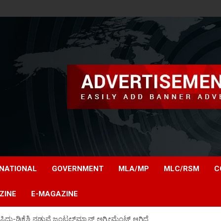
NATIONAL
GOVERNMENT
MLA/MP
MLC/RSM
C
ZINE
E-MAGAZINE
ದ್ದು-ಡಿಕೆಶಿ ನಡುವೆ ಜಂಟಲ್‌ಮ್ಯಾನ್‌ ಅಗ್ರೀಮೆಂಟ್‌ ಆಗಿದೆ