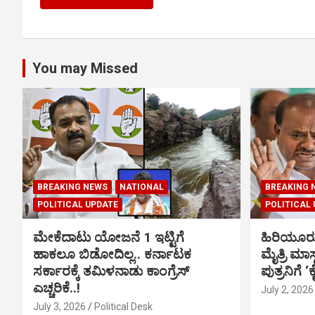
You may Missed
BREAKING NEWS
NATIONAL
BREAKING 
POLITICAL UPDATE
POLITICAL
ಮೇಕೆದಾಟು ಯೋಜನೆ 1 ಇಟ್ಟಿಗೆ
ಹಿರಿಯೂರ
ಹಾಕಲೂ ಬಿಡೋದಿಲ್ಲ.. ಕರ್ನಾಟಕ
ಮೈತ್ರಿ ಮಾಸ
ಸರ್ಕಾರಕ್ಕೆ ತಮಿಳನಾಡು ಕಾಂಗ್ರೆಸ್
ಪುತ್ರನಿಗೆ ‘
ಎಚ್ಚರಿಕೆ..!
July 2, 2026
July 3, 2026
Political Desk